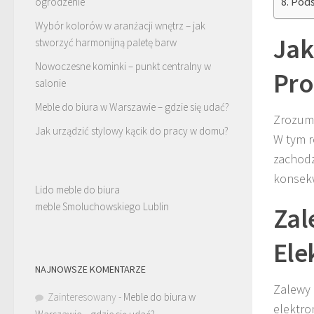
Pods
ogrodzenie
Wybór kolorów w aranżacji wnętrz – jak
Jak
stworzyć harmonijną paletę barw
Nowoczesne kominki – punkt centralny w
Pro
salonie
Meble do biura w Warszawie – gdzie się udać?
Zrozumi
Jak urządzić stylowy kącik do pracy w domu?
W tym r
zachodz
konsekw
Lido meble do biura
meble Smoluchowskiego Lublin
Zal
Ele
NAJNOWSZE KOMENTARZE
Zalewy 
Zainteresowany
-
Meble do biura w
elektro