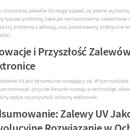
 stosowania zalewów UV mogą pojawić się pewne wyzwania.
 typowe problemy, takie jak nierównomierne naświetlanie U
za czy problemy z adhezją, oraz przedstawimy praktyczne ws
adzić.
owacje i Przyszłość Zalewó
ktronice
zalewów UV jest dynamicznie rozwijający się. W tym rozdzia
ze innowacje i przyszłe kierunki rozwoju w technologii zalew
alny wpływ na przyszłość ochrony elektroniki.
sumowanie: Zalewy UV Jak
olucyjne Rozwiązanie w Oc