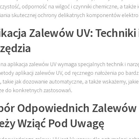
czystość, odporność na wilgoć i czynniki chemiczne, a także 
ania skutecznej ochrony delikatnych komponentów elektro
ikacja Zalewów UV: Techniki 
zędzia
na aplikacja zalewów UV wymaga specjalnych technik i nar
etody aplikacji zalewów UV, od ręcznego nałożenia po bard
i, takie jak dozowanie automatyczne, a także wskażemy, jakie
ze do konkretnych zastosowań.
ór Odpowiednich Zalewów 
eży Wziąć Pod Uwagę