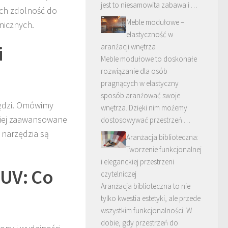
jest to niesamowita zabawa i …
ich zdolność do
Meble modułowe –
nicznych.
elastyczność w
i
aranżacji wnętrza
Meble modułowe to doskonałe
rozwiązanie dla osób
pragnących w elastyczny
sposób aranżować swoje
zędzi. Omówimy
wnętrza. Dzięki nim możemy
ziej zaawansowane
dostosowywać przestrzeń …
 narzędzia są
Aranżacja biblioteczna:
Tworzenie funkcjonalnej
i eleganckiej przestrzeni
UV: Co
czytelniczej
Aranżacja biblioteczna to nie
tylko kwestia estetyki, ale przede
wszystkim funkcjonalności. W
dobie, gdy przestrzeń do