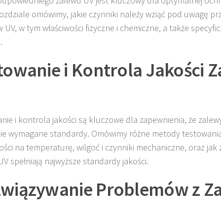
dpowiedniego zalewu UV jest kluczowy dla optymalnej ochro
ozdziale omówimy, jakie czynniki należy wziąć pod uwagę pr
 UV, w tym właściwości fizyczne i chemiczne, a także specyf
.
towanie i Kontrola Jakości
nie i kontrola jakości są kluczowe dla zapewnienia, że zalew
ie wymagane standardy. Omówimy różne metody testowania, 
ści na temperaturę, wilgoć i czynniki mechaniczne, oraz jak 
UV spełniają najwyższe standardy jakości.
wiązywanie Problemów z Z