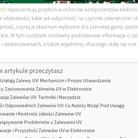
 UV
reprezentują przełom w ochronie komponentów elektron
e właściwości, takie jak odporność na czynniki zewnętrzne i 
pność, czynią je idealnym wyborem dla szerokiej gamy zast
nice. W tym rozdziale omówimy podstawowe informacje o zal
e i zastosowaniach, a także wyjaśnimy, dlaczego stały się on
m artykule przeczytasz
Działają Zalewy UV: Mechanizm i Proces Utwardzania
ty Zastosowania Zalewów UV w Elektronice
kacja Zalewów UV: Techniki i Narzędzia
r Odpowiednich Zalewów UV: Co Należy Wziąć Pod Uwagę
owanie i Kontrola Jakości Zalewów UV
iązywanie Problemów z Zalewami UV
wacje i Przyszłość Zalewów UV w Elektronice