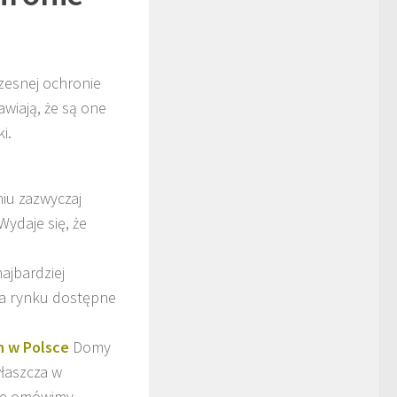
esnej ochronie
awiają, że są one
i.
iu zazwyczaj
ydaje się, że
ajbardziej
Na rynku dostępne
h w Polsce
Domy
łaszcza w
ule omówimy