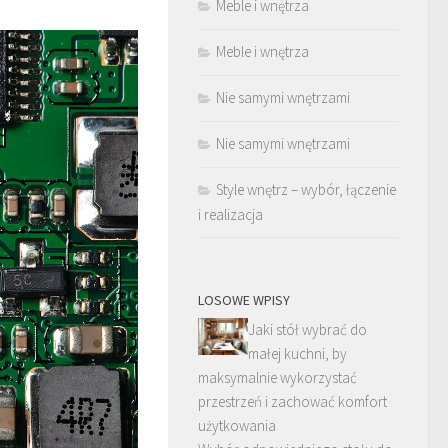
Meble i wnętrza
Meble i wnętrza
Nie samymi wnętrzami
Nie samymi wnętrzami
Style wnętrz – wybór, łączenie
i realizacja
LOSOWE WPISY
Jaki stół wybrać do
małej kuchni, by
maksymalnie wykorzystać
przestrzeń i zachować komfort
użytkowania