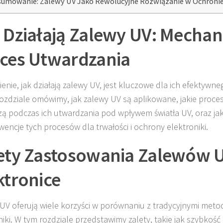
umowanie: Zalewy UV Jako Rewolucyjne Rozwiązanie w Ochronie 
 Działają Zalewy UV: Mechan
ces Utwardzania
enie, jak działają zalewy UV, jest kluczowe dla ich efektywn
ozdziale omówimy, jak zalewy UV są aplikowane, jakie proce
ą podczas ich utwardzania pod wpływem światła UV, oraz jak
encje tych procesów dla trwałości i ochrony elektroniki.
ety Zastosowania Zalewów 
ktronice
UV oferują wiele korzyści w porównaniu z tradycyjnymi met
niki. W tym rozdziale przedstawimy zalety, takie jak szybkość