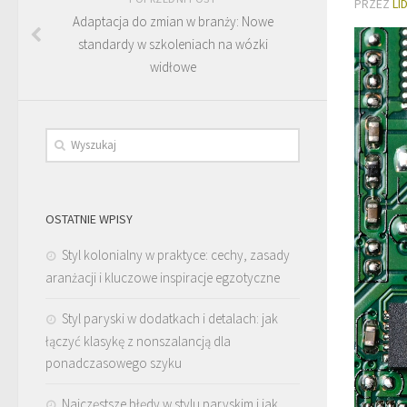
PRZEZ
LI
Adaptacja do zmian w branży: Nowe
standardy w szkoleniach na wózki
widłowe
OSTATNIE WPISY
Styl kolonialny w praktyce: cechy, zasady
aranżacji i kluczowe inspiracje egzotyczne
Styl paryski w dodatkach i detalach: jak
łączyć klasykę z nonszalancją dla
ponadczasowego szyku
Najczęstsze błędy w stylu paryskim i jak