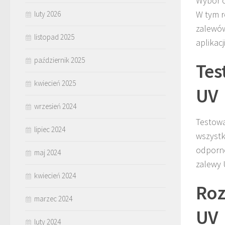
Wybór o
W tym r
luty 2026
zalewów
listopad 2025
aplikacji
październik 2025
Tes
kwiecień 2025
UV
wrzesień 2024
Testowa
lipiec 2024
wszystk
odporno
maj 2024
zalewy 
kwiecień 2024
Roz
marzec 2024
UV
luty 2024