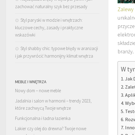
zachować naturalny szyk bez przesady
Zalewy
unikaln
Styl paryski w modzie i wnętrzach:
przycze
kluczowe cechy, zasady i praktyczne
elektro
wskazówki
składzi
Styl shabby chic: typowe błędy w aranżacji
branży.
i jak przywrócić harmonijny klimat wnętrza
W ty
Jak 
MEBLE I WNĘTRZA
Zale
Nowy dom – nowe meble
Apli
Jadalnia i salon w harmonii – trendy 2023,
Wybó
które zachwycą Twoje wnętrze
Test
Funkcjonalna i ładna łazienka
Rozw
Inno
Lakier czy olej do drewna? Twoje nowe