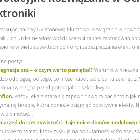
ktroniki
wując, zalewy UV stanowią kluczowe rozwiązanie w nowocz
niki. Ich unikalne właściwości i szeroki zakres zastosowań spr
ąpione w wielu aspektach ochrony i zabezpieczania elektronik
ne posty:
lęgnacja psa – o czym warto pamiętać?
Warunki w mieszkan
dzo odbiegają od tego, co może napotkać pies na zewnątrz. W
rona zwierzęcia przed potencjalnie szkodliwymi...
flon.
Każdy lekarz stara się zapewnić swoim pacjentom jak n
ymalną terapię, która pomoże osiągnąć pozytywne efekty. 
 wiele metod...
marzeń do rzeczywistości: Tajemnice domów modułowyc
ułowe to temat, który zyskuje na popularności w Polsce, zw
tekście nowoczesnych rozwiązań w budownictwie. W artyk