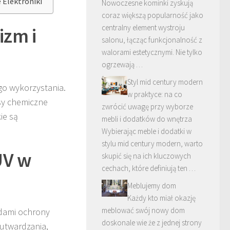
Elektroniki
Nowoczesne kominki zyskują
coraz większą popularność jako
centralny element wystroju
izm i
salonu, łącząc funkcjonalność z
walorami estetycznymi. Nie tylko
ogrzewają …
Styl mid century modern
ego wykorzystania.
w praktyce: na co
sy chemiczne
zwrócić uwagę przy wyborze
ie są
mebli i dodatków do wnętrza
Wybierając meble i dodatki w
stylu mid century modern, warto
UV w
skupić się na ich kluczowych
cechach, które definiują ten …
Meblujemy dom
Każdy kto miał okazję
meblować swój nowy dom
odami ochrony
doskonale wie że z jednej strony
 utwardzania,