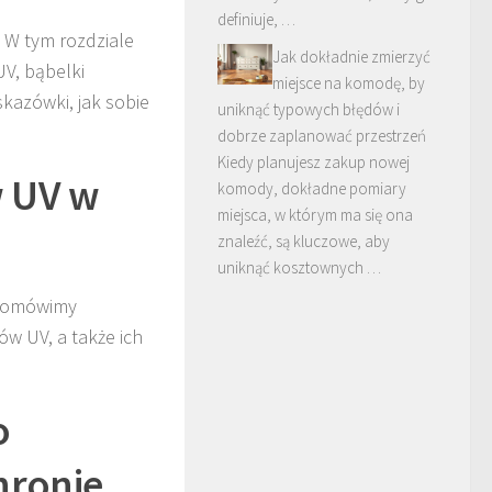
definiuje, …
 W tym rozdziale
Jak dokładnie zmierzyć
V, bąbelki
miejsce na komodę, by
kazówki, jak sobie
uniknąć typowych błędów i
dobrze zaplanować przestrzeń
Kiedy planujesz zakup nowej
w UV w
komody, dokładne pomiary
miejsca, w którym ma się ona
znaleźć, są kluczowe, aby
uniknąć kosztownych …
le omówimy
ów UV, a także ich
o
hronie