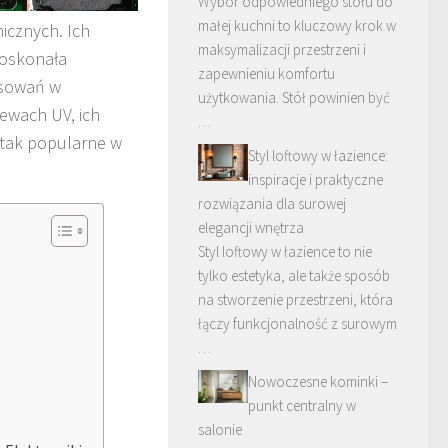
Wybór odpowiedniego stołu do
małej kuchni to kluczowy krok w
icznych. Ich
maksymalizacji przestrzeni i
doskonała
zapewnieniu komfortu
osowań w
użytkowania. Stół powinien być
ewach UV, ich
…
e tak popularne w
Styl loftowy w łazience:
inspiracje i praktyczne
rozwiązania dla surowej
elegancji wnętrza
Styl loftowy w łazience to nie
tylko estetyka, ale także sposób
na stworzenie przestrzeni, która
łączy funkcjonalność z surowym
…
Nowoczesne kominki –
punkt centralny w
salonie