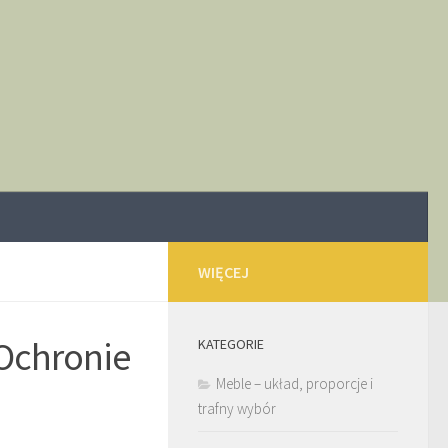
WIĘCEJ
Ochronie
KATEGORIE
Meble – układ, proporcje i
trafny wybór