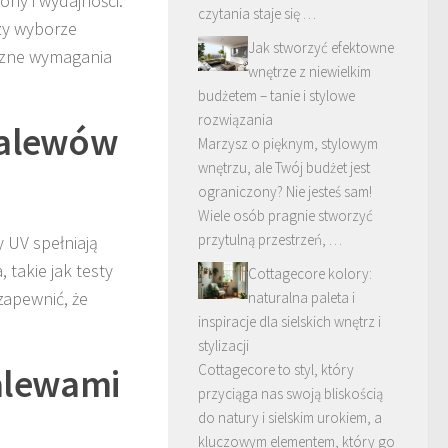
ny i wydajności.
czytania staje się …
zy wyborze
Jak stworzyć efektowne
iczne wymagania
wnętrze z niewielkim
budżetem – tanie i stylowe
rozwiązania
 Zalewów
Marzysz o pięknym, stylowym
wnętrzu, ale Twój budżet jest
ograniczony? Nie jesteś sam!
Wiele osób pragnie stworzyć
przytulną przestrzeń, …
y UV spełniają
takie jak testy
Cottagecore kolory:
zapewnić, że
naturalna paleta i
inspiracje dla sielskich wnętrz i
stylizacji
alewami
Cottagecore to styl, który
przyciąga nas swoją bliskością
do natury i sielskim urokiem, a
kluczowym elementem, który go