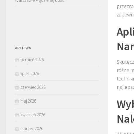
Warszawie – gdzie się udać?
przezro
zapewni
Apl
Nar
ARCHIWA
sierpień 2026
Skutecz
różne m
lipiec 2026
technik
najleps
czerwiec 2026
Wyb
maj 2026
Nal
kwiecień 2026
marzec 2026