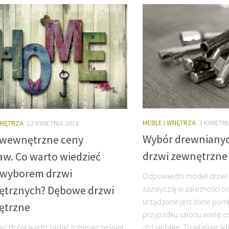
MEBLE I WNĘTRZA
3 KWIETNI
WNĘTRZA
12 KWIETNIA 2018
Wybór drewnianyc
 wewnętrzne ceny
drzwi zewnętrzne 
aw. Co warto wiedzieć
 wyborem drzwi
Odpowiedni model drzwi 
trznych? Dębowe drzwi
zazwyczaj w zależności od
urządzone jest dane pom
ętrzne
przypadku salonu wiele o
ąc drzwi warto zadać sobie wcześniej
styl vintage. To właśnie w