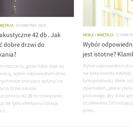
WNĘTRZA
30 KWIETNIA 2018
akustyczne 42 db . Jak
MEBLE I WNĘTRZA
21 KWIETN
Wybór odpowiedni
ć dobre drzwi do
jest istotne? Klam
kania?
Wybór odpowiednich drzw
m otoczeniu, gdzie hałas staje się
nie tylko kwestia estetyki,
ością, wybór odpowiednich drzwi
funkcjonalności. Wiele os
znych może znacząco wpłynąć na
dylematem, jakie kryteri
ycia. Drzwi o klasie
pod uwagę, aby drzwi speł
zczelności 42 dB to rozwiązanie,
oczekiwania. Od rodzaju 
zy nie tylko efektywną izolację
przez...
z...