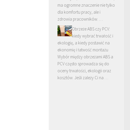
ma ogromne znaczenie nie tylko
dla komfortu pracy, ale i
zdrowia pracowników. …
Obrzeże ABS czy PCV:
kiedy wybrać trwałość i
ekologię, a kiedy postawić na
ekonomię i łatwość montażu
Wybór między obrzeżami ABS a
PCV często sprowadza się do
oceny trwałości, ekologii oraz
kosztów. Jeśli zależy Ci na …