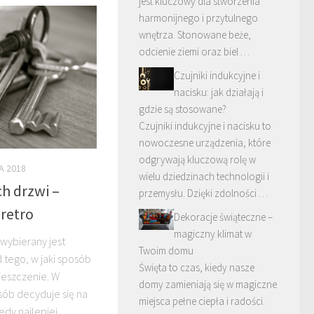
jest kluczowy dla stworzenia
harmonijnego i przytulnego
wnętrza. Stonowane beże,
odcienie ziemi oraz biel …
Czujniki indukcyjne i
nacisku: jak działają i
gdzie są stosowane?
Czujniki indukcyjne i nacisku to
nowoczesne urządzenia, które
odgrywają kluczową rolę w
A 2018
wielu dziedzinach technologii i
h drzwi –
przemysłu. Dzięki zdolności …
retro
Dekoracje świąteczne –
magiczny klimat w
wybierany jest
Twoim domu
 tego, w jaki sposób
Święta to czas, kiedy nasze
ieszczenie. W
domy zamieniają się w magiczne
sób decyduje się na
miejsca pełne ciepła i radości.
tedy najlepiej