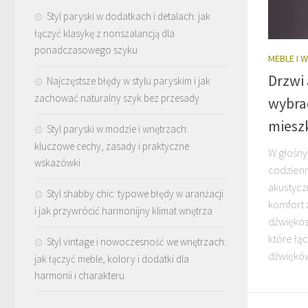
Styl paryski w dodatkach i detalach: jak
łączyć klasykę z nonszalancją dla
ponadczasowego szyku
MEBLE I 
Drzwi 
Najczęstsze błędy w stylu paryskim i jak
zachować naturalny szyk bez przesady
wybra
miesz
Styl paryski w modzie i wnętrzach:
kluczowe cechy, zasady i praktyczne
W głośny
wskazówki
codzienn
akustyc
Styl shabby chic: typowe błędy w aranżacji
komfort ż
i jak przywrócić harmonijny klimat wnętrza
dźwiękos
które łąc
Styl vintage i nowoczesność we wnętrzach:
dźwięków 
jak łączyć meble, kolory i dodatki dla
harmonii i charakteru