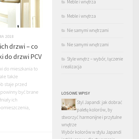
Meble i wnętrza
Meble i wnętrza
Nie samymi wnętrzami
IA 2018
Nie samymi wnętrzami
ch drzwi – co
ki do drzwi PCV
Style wnętrz – wybór, łączenie
i realizacja
i do mieszkania to
 ale także
ób staje przed
a powinny być brane
LOSOWE WPISY
niały ich
Styl Japandi: jak dobrać
pomieszczenia,
paletę kolorów, by
stworzyć harmonijne i przytulne
wnętrze
Wybór kolorów w stylu Japandi