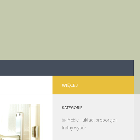
WIĘCEJ
KATEGORIE
Meble – układ, proporcje i
trafny wybór