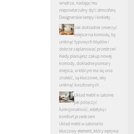
wnętrza, nadając mu
niepowtarzalny styl i atmosferę.
Designerskie lampy i kinkiety …
Jak dokładnie zmierzyć
miejsce na komodę, by
uniknąć typowych błędów i
dobrze zaplanować przestrzeń
Kiedy planujesz zakup nowej
komody, dokładne pomiary
miejsca, w którym ma się ona
znaleźć, są kluczowe, aby
uniknąć kosztownych …
Układ mebli w salonie:
jak połączyć
funkcjonalność, estetykę i
komfort przestrzeni
Układ mebli w salonie to
kluczowy element, który wpływa