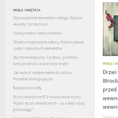
MEBLE I WNĘTRZA
Wprowadzenie elementów vintage: Stylowe
akcenty z przeszłości
Funkcjonalna i ładna łazienka
Wnętrza inspirowane naturą: Wykorzystanie
roślin i naturalnych elementów
Styl minimalistyczny: Czystość, prostota i
MEBLE I 
funkcjonalność w aranżacji wnętrz
Drzwi
Jak wybrać idealne meble do salonu:
Poradnik dla kupujących
Wrocł
Bezpieczne rolety
przed
wewnę
Drzwi zewnętrzne PCV nowoczesne wzory.
Wybór drzwi zewnętrznych – co należy wziąć
wewn
pod uwagę?
Wybieraj