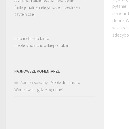
Aranżacja biblioteczna: Tworzenie
pytanie,
funkcjonalnej i eleganckiej przestrzeni
standard
czytelniczej
dobre. W
w zakres
zdecydow
Lido meble do biura
meble Smoluchowskiego Lublin
NAJNOWSZE KOMENTARZE
Zainteresowany
-
Meble do biura w
Warszawie – gdzie się udać?