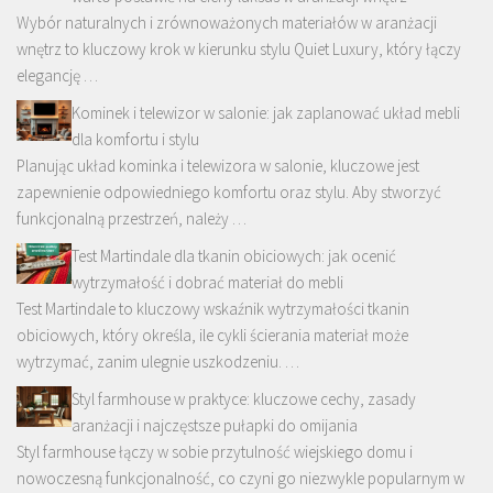
Wybór naturalnych i zrównoważonych materiałów w aranżacji
wnętrz to kluczowy krok w kierunku stylu Quiet Luxury, który łączy
elegancję …
Kominek i telewizor w salonie: jak zaplanować układ mebli
dla komfortu i stylu
Planując układ kominka i telewizora w salonie, kluczowe jest
zapewnienie odpowiedniego komfortu oraz stylu. Aby stworzyć
funkcjonalną przestrzeń, należy …
Test Martindale dla tkanin obiciowych: jak ocenić
wytrzymałość i dobrać materiał do mebli
Test Martindale to kluczowy wskaźnik wytrzymałości tkanin
obiciowych, który określa, ile cykli ścierania materiał może
wytrzymać, zanim ulegnie uszkodzeniu. …
Styl farmhouse w praktyce: kluczowe cechy, zasady
aranżacji i najczęstsze pułapki do omijania
Styl farmhouse łączy w sobie przytulność wiejskiego domu i
nowoczesną funkcjonalność, co czyni go niezwykle popularnym w