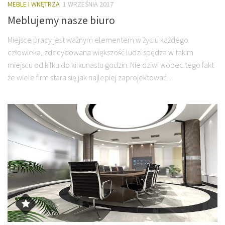
MEBLE I WNĘTRZA
1 WRZEŚNIA 2017
Meblujemy nasze biuro
Miejsce pracy jest ważnym elementem w życiu każdego
człowieka, zdecydowana większość ludzi spędza w takim
miejscu od kilku do kilkunastu godzin. Nie dziwi wobec tego fakt
że wiele firm stara się jak najlepiej zaprojektować...