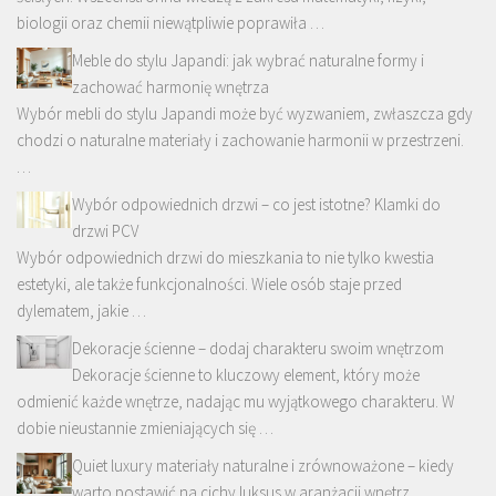
biologii oraz chemii niewątpliwie poprawiła …
Meble do stylu Japandi: jak wybrać naturalne formy i
zachować harmonię wnętrza
Wybór mebli do stylu Japandi może być wyzwaniem, zwłaszcza gdy
chodzi o naturalne materiały i zachowanie harmonii w przestrzeni.
…
Wybór odpowiednich drzwi – co jest istotne? Klamki do
drzwi PCV
Wybór odpowiednich drzwi do mieszkania to nie tylko kwestia
estetyki, ale także funkcjonalności. Wiele osób staje przed
dylematem, jakie …
Dekoracje ścienne – dodaj charakteru swoim wnętrzom
Dekoracje ścienne to kluczowy element, który może
odmienić każde wnętrze, nadając mu wyjątkowego charakteru. W
dobie nieustannie zmieniających się …
Quiet luxury materiały naturalne i zrównoważone – kiedy
warto postawić na cichy luksus w aranżacji wnętrz