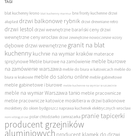
TAGI
blat kuchenny krono
brw fronty kuchenne
drzwi
blat kuchenny marmur
drzwi balkonowe rybnik
aluplast
drzwi drewniane retro
drzwi lestol
drzwi wewnętrzne barański ceny
drzwi
wewnętrzne ceny wrocław
drzwi zewnętrzne nowoczesne wzory
granit na blat
dębowe drzwi wewnętrzne
kuchenny
kuchnie na wymiar kraków
materace
meble biurowe
sprężynowe
Meble biurowe na zamówienie
na zamówienie warszawa
meble do biura w katowicach
meble do
meble do salonu online
biura w krakowie
meble gabinetowe
meble gabinetowe i biurowe
meble kuchenne na wymiar w szczecinie
meble na wymiar Warszawa tanio
meble pracownicze
meble pracownicze katowice
moskitiera w drzwi balkonowe
moskitiery do okien bydgoszcz
naprawa kuchenek elektrycznych wrocław
pranie tapicerki
polar chłodziarko zamrażarka
nomi elbląg drzwi
producent grzejników
aluminiowych
producent klamek do drzwi