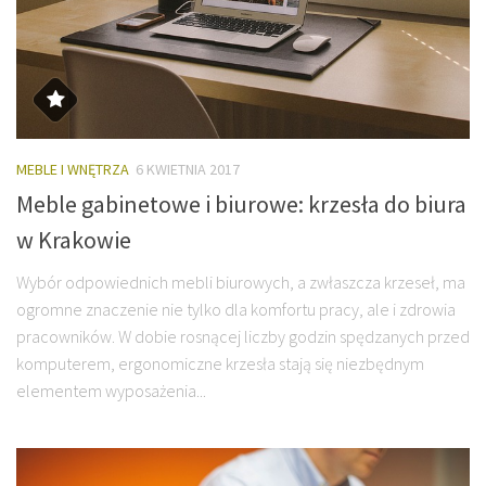
MEBLE I WNĘTRZA
6 KWIETNIA 2017
Meble gabinetowe i biurowe: krzesła do biura
w Krakowie
Wybór odpowiednich mebli biurowych, a zwłaszcza krzeseł, ma
ogromne znaczenie nie tylko dla komfortu pracy, ale i zdrowia
pracowników. W dobie rosnącej liczby godzin spędzanych przed
komputerem, ergonomiczne krzesła stają się niezbędnym
elementem wyposażenia...