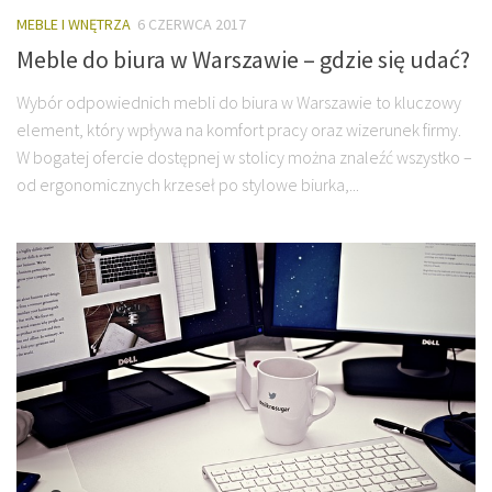
MEBLE I WNĘTRZA
6 CZERWCA 2017
Meble do biura w Warszawie – gdzie się udać?
Wybór odpowiednich mebli do biura w Warszawie to kluczowy
element, który wpływa na komfort pracy oraz wizerunek firmy.
W bogatej ofercie dostępnej w stolicy można znaleźć wszystko –
od ergonomicznych krzeseł po stylowe biurka,...