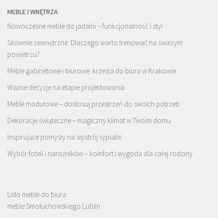
MEBLE I WNĘTRZA
Nowoczesne meble do jadalni – funkcjonalność i styl
Siłownie zewnętrzne: Dlaczego warto trenować na świeżym
powietrzu?
Meble gabinetowe i biurowe: krzesła do biura w Krakowie
Ważne decyzje na etapie projektowania
Meble modułowe – dostosuj przestrzeń do swoich potrzeb
Dekoracje świąteczne – magiczny klimat w Twoim domu
Inspirujące pomysły na wystrój sypialni
Wybór foteli i narożników – komfort i wygoda dla całej rodziny
Lido meble do biura
meble Smoluchowskiego Lublin