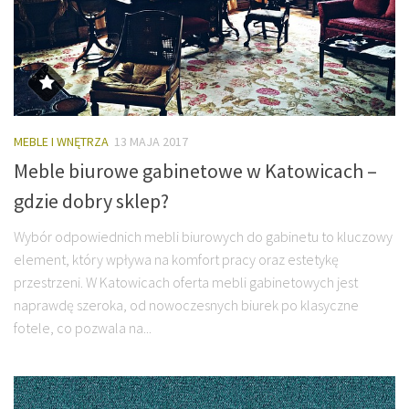
MEBLE I WNĘTRZA
13 MAJA 2017
Meble biurowe gabinetowe w Katowicach –
gdzie dobry sklep?
Wybór odpowiednich mebli biurowych do gabinetu to kluczowy
element, który wpływa na komfort pracy oraz estetykę
przestrzeni. W Katowicach oferta mebli gabinetowych jest
naprawdę szeroka, od nowoczesnych biurek po klasyczne
fotele, co pozwala na...