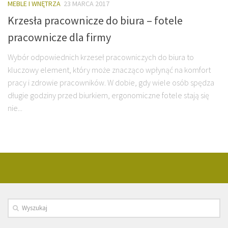
MEBLE I WNĘTRZA
23 MARCA 2017
Krzesła pracownicze do biura – fotele
pracownicze dla firmy
Wybór odpowiednich krzeseł pracowniczych do biura to
kluczowy element, który może znacząco wpłynąć na komfort
pracy i zdrowie pracowników. W dobie, gdy wiele osób spędza
długie godziny przed biurkiem, ergonomiczne fotele stają się
nie...