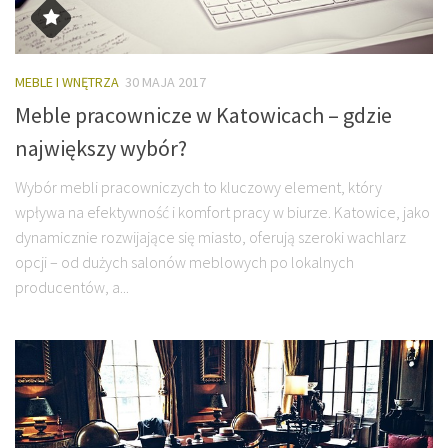
MEBLE I WNĘTRZA
30 MAJA 2017
Meble pracownicze w Katowicach – gdzie
największy wybór?
Wybór mebli pracowniczych to kluczowy element, który
wpływa na efektywność i komfort pracy w biurze. Katowice, jako
dynamicznie rozwijające się miasto, oferują szeroki wachlarz
opcji – od dużych salonów meblowych po lokalnych
producentów, a...