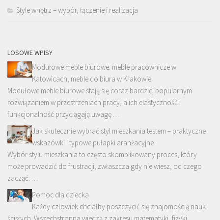
Style wnętrz – wybór, łączenie i realizacja
LOSOWE WPISY
Modułowe meble biurowe: meble pracownicze w
Katowicach, meble do biura w Krakowie
Modułowe meble biurowe stają się coraz bardziej popularnym
rozwiązaniem w przestrzeniach pracy, a ich elastyczność i
funkcjonalność przyciągają uwagę …
Jak skutecznie wybrać styl mieszkania testem – praktyczne
wskazówki i typowe pułapki aranżacyjne
Wybór stylu mieszkania to często skomplikowany proces, który
może prowadzić do frustracji, zwłaszcza gdy nie wiesz, od czego
zacząć. …
Pomoc dla dziecka
Każdy człowiek chciałby poszczycić się znajomością nauk
ścisłych. Wszechstronna wiedzą z zakresu matematyki, fizyki,