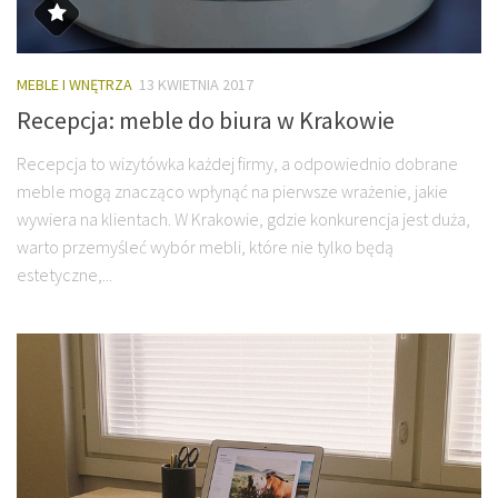
MEBLE I WNĘTRZA
13 KWIETNIA 2017
Recepcja: meble do biura w Krakowie
Recepcja to wizytówka każdej firmy, a odpowiednio dobrane
meble mogą znacząco wpłynąć na pierwsze wrażenie, jakie
wywiera na klientach. W Krakowie, gdzie konkurencja jest duża,
warto przemyśleć wybór mebli, które nie tylko będą
estetyczne,...