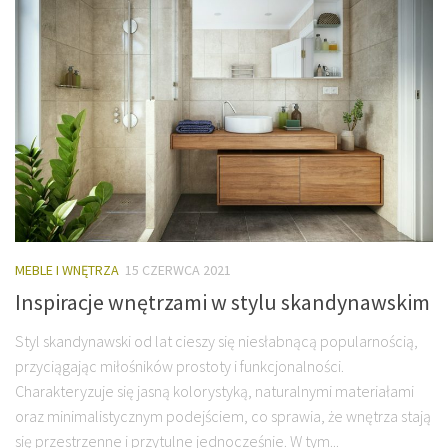
MEBLE I WNĘTRZA
15 CZERWCA 2021
Inspiracje wnętrzami w stylu skandynawskim
Styl skandynawski od lat cieszy się niesłabnącą popularnością,
przyciągając miłośników prostoty i funkcjonalności.
Charakteryzuje się jasną kolorystyką, naturalnymi materiałami
oraz minimalistycznym podejściem, co sprawia, że wnętrza stają
się przestrzenne i przytulne jednocześnie. W tym...