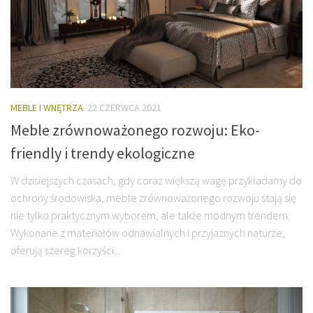
MEBLE I WNĘTRZA
22 CZERWCA 2021
Meble zrównoważonego rozwoju: Eko-
friendly i trendy ekologiczne
W dzisiejszych czasach, gdy coraz większą wagę przykładamy do
ochrony środowiska, meble zrównoważonego rozwoju stają się
nie tylko praktycznym wyborem, ale także modnym trendem.
Wykonane z materiałów odnawialnych i przyjaznych naturze,
oferują szereg korzyści...