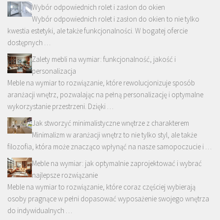
Wybór odpowiednich rolet i zasłon do okien
Wybór odpowiednich rolet i zasłon do okien to nie tylko
kwestia estetyki, ale także funkcjonalności. W bogatej ofercie
dostępnych …
Zalety mebli na wymiar: funkcjonalność, jakość i
personalizacja
Meble na wymiar to rozwiązanie, które rewolucjonizuje sposób
aranżacji wnętrz, pozwalając na pełną personalizację i optymalne
wykorzystanie przestrzeni. Dzięki …
Jak stworzyć minimalistyczne wnętrze z charakterem
Minimalizm w aranżacji wnętrz to nie tylko styl, ale także
filozofia, która może znacząco wpłynąć na nasze samopoczucie i …
Meble na wymiar: jak optymalnie zaprojektować i wybrać
najlepsze rozwiązanie
Meble na wymiar to rozwiązanie, które coraz częściej wybierają
osoby pragnące w pełni dopasować wyposażenie swojego wnętrza
do indywidualnych …