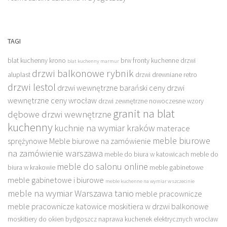
TAGI
blat kuchenny krono
brw fronty kuchenne
drzwi
blat kuchenny marmur
drzwi balkonowe rybnik
aluplast
drzwi drewniane retro
drzwi lestol
drzwi wewnętrzne barański ceny
drzwi
wewnętrzne ceny wrocław
drzwi zewnętrzne nowoczesne wzory
granit na blat
dębowe drzwi wewnętrzne
kuchenny
kuchnie na wymiar kraków
materace
meble biurowe
sprężynowe
Meble biurowe na zamówienie
na zamówienie warszawa
meble do biura w katowicach
meble do
meble do salonu online
biura w krakowie
meble gabinetowe
meble gabinetowe i biurowe
meble kuchenne na wymiar w szczecinie
meble na wymiar Warszawa tanio
meble pracownicze
meble pracownicze katowice
moskitiera w drzwi balkonowe
moskitiery do okien bydgoszcz
naprawa kuchenek elektrycznych wrocław