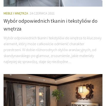
MEBLE I WNĘTRZA
24 CZERWCA 2021
Wybór odpowiednich tkanin i tekstyliów do
wnętrza
Wybór odpowiednich tkanin i tekstyliów do wnętrza to kluczowy
element, który może całkowicie odmienić charakter
przestrzeni. W dobie różnorodnych stylów aranżacyjnych, od
skandynawskiego po glamour, zrozumienie, jakie materiały
najlepiej się sprawdzą, staje się niezbędne....