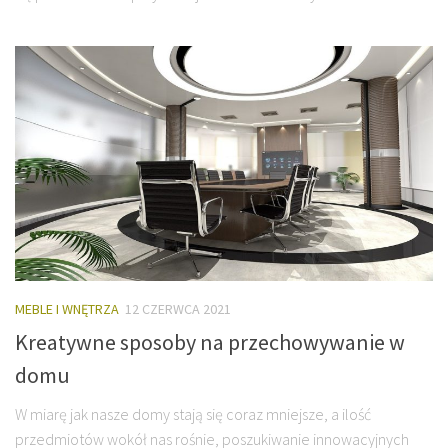
MEBLE I WNĘTRZA
12 CZERWCA 2021
Kreatywne sposoby na przechowywanie w
domu
W miarę jak nasze domy stają się coraz mniejsze, a ilość
przedmiotów wokół nas rośnie, poszukiwanie innowacyjnych