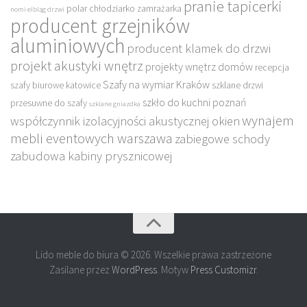
pranie tapicerki
polar chłodziarko zamrażarka
nomi elbląg drzwi
producent grzejników
aluminiowych
producent klamek do drzwi
projekt akustyki wnętrz
projekty wnętrz domów
recepcja
Szafy na wymiar Kraków
szafy biurowe katowice
szklane drzwi
szkło do kuchni poznań
przesuwne do szafy
szklane gniazdka
wynajem
współczynnik izolacyjności akustycznej okien
mebli eventowych warszawa
zabiegowe schody
zabudowa kabiny prysznicowej
Lido meble do biura © 2026. Wszelkie prawa zastrzeżone
Zasilane przez
WordPress
. Motyw
Press Customizr
.