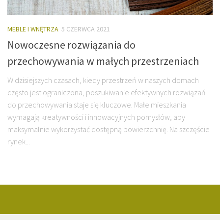
MEBLE I WNĘTRZA
5 CZERWCA 2021
Nowoczesne rozwiązania do
przechowywania w małych przestrzeniach
W dzisiejszych czasach, kiedy przestrzeń w naszych domach
często jest ograniczona, poszukiwanie efektywnych rozwiązań
do przechowywania staje się kluczowe. Małe mieszkania
wymagają kreatywności i innowacyjnych pomysłów, aby
maksymalnie wykorzystać dostępną powierzchnię. Na szczęście
rynek...