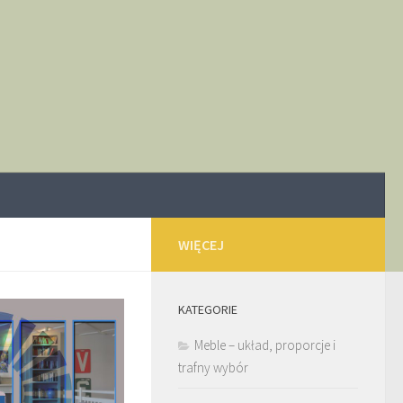
WIĘCEJ
KATEGORIE
Meble – układ, proporcje i
trafny wybór