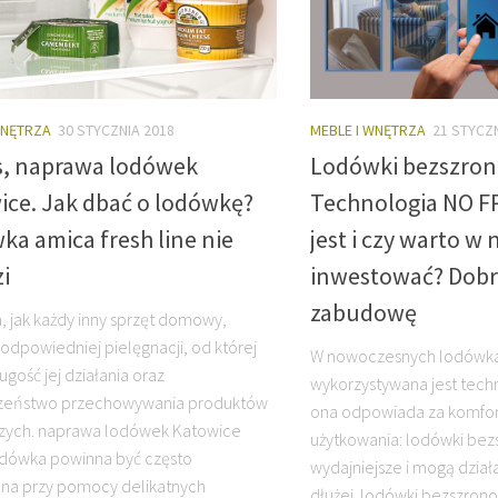
WNĘTRZA
30 STYCZNIA 2018
MEBLE I WNĘTRZA
21 STYCZ
s, naprawa lodówek
Lodówki bezszron
ice. Jak dbać o lodówkę?
Technologia NO F
a amica fresh line nie
jest i czy warto w 
i
inwestować? Dobr
zabudowę
 jak każdy inny sprzęt domowy,
dpowiedniej pielęgnacji, od której
W nowoczesnych lodówka
ugość jej działania oraz
wykorzystywana jest techn
zeństwo przechowywania produktów
ona odpowiada za komfor
zych. naprawa lodówek Katowice
użytkowania: lodówki be
dówka powinna być często
wydajniejsze i mogą dzia
na przy pomocy delikatnych
dłużej. lodówki bezszron