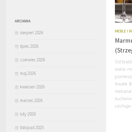
ARCHIWA
MEBLE I 
sierpień 2026
Marmu
lipiec 2026
(Strze
czerwiec 2026
Od blat
wiele: m
maj 2026
pomieszc
trwałe. 
kwiecień 2026
niebanal
kuchenn
marzec 2026
cechuje s
luty 2026
listopad 2025