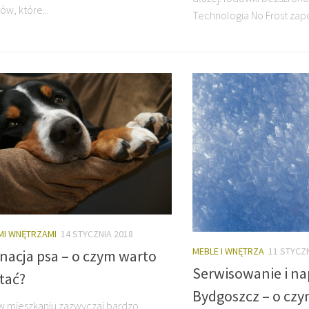
ów, które...
Technologia No Frost zapo
MI WNĘTRZAMI
14 STYCZNIA 2018
MEBLE I WNĘTRZA
11 STYCZ
nacja psa – o czym warto
Serwisowanie i n
tać?
Bydgoszcz – o cz
w mieszkaniu zazwyczaj bardzo