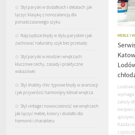
Styl paryski w dodatkach i detalach: jak
łączyć klasykę z nonszalancją dla
ponadczasowego szyku
MEBLE I 
Najczęstsze błędy w stylu paryskim i jak
zachować naturalny szyk bez przesady
Serwi
Katow
Styl paryski w modzie i wnętrzach:
Lodówk
kluczowe cechy, zasady i praktyczne
wskazówki
chłodz
Styl shabby chic: typowe błędy w aranżacji
Lodówka,
i jak przywrócić harmonijny klimat wnętrza
wymaga o
zależy dł
Styl vintage i nowoczesność we wnętrzach:
bezpiec
jak łączyć meble, kolory i dodatki dla
spożywc
harmonii i charakteru
Każda lo
czyszczo