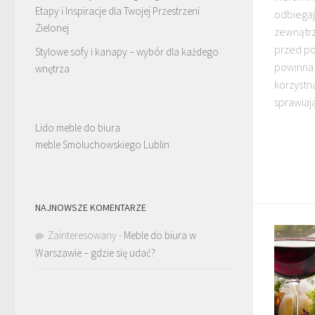
Etapy i Inspiracje dla Twojej Przestrzeni
odbiegaj
Zielonej
zewnątrz
przed po
Stylowe sofy i kanapy – wybór dla każdego
powinna 
wnętrza
korzystn
sprawiają,
Lido meble do biura
meble Smoluchowskiego Lublin
NAJNOWSZE KOMENTARZE
Zainteresowany
-
Meble do biura w
Warszawie – gdzie się udać?