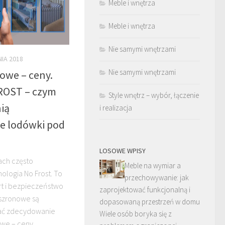
Meble i wnętrza
Meble i wnętrza
Nie samymi wnętrzami
NIA 2018
Nie samymi wnętrzami
owe – ceny.
ROST – czym
Style wnętrz – wybór, łączenie
nią
i realizacja
e lodówki pod
LOSOWE WPISY
ch często
Meble na wymiar a
ologia No Frost. To
przechowywanie: jak
t i bezpieczeństwo
zaprojektować funkcjonalną i
zszronowe są
dopasowaną przestrzeń w domu
łać zdecydowanie
Wiele osób boryka się z
owe – ceny