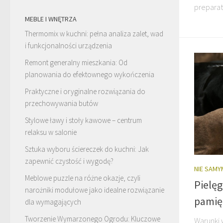
preparat
MEBLE I WNĘTRZA
Thermomix w kuchni: pełna analiza zalet, wad
i funkcjonalności urządzenia
Remont generalny mieszkania: Od
planowania do efektownego wykończenia
Praktyczne i oryginalne rozwiązania do
przechowywania butów
Stylowe ławy i stoły kawowe – centrum
relaksu w salonie
Sztuka wyboru ściereczek do kuchni: Jak
zapewnić czystość i wygodę?
NIE SAMY
Meblowe puzzle na różne okazje, czyli
Pielęg
narożniki modułowe jako idealne rozwiązanie
pamię
dla wymagających
Tworzenie Wymarzonego Ogrodu: Kluczowe
Warunki 