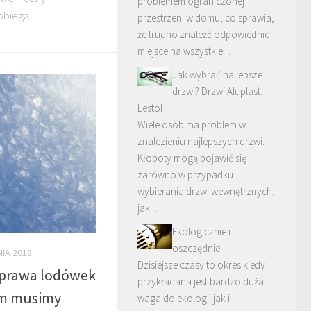
problemem ograniczonej
biega...
przestrzeni w domu, co sprawia,
że trudno znaleźć odpowiednie
miejsce na wszystkie …
Jak wybrać najlepsze
drzwi? Drzwi Aluplast,
Lestol
Wiele osób ma problem w
znalezieniu najlepszych drzwi.
Kłopoty mogą pojawić się
zarówno w przypadku
wybierania drzwi wewnętrznych,
jak …
Ekologicznie i
oszczędnie
NIA 2018
Dzisiejsze czasy to okres kiedy
aprawa lodówek
przykładana jest bardzo duża
ym musimy
waga do ekologii jak i