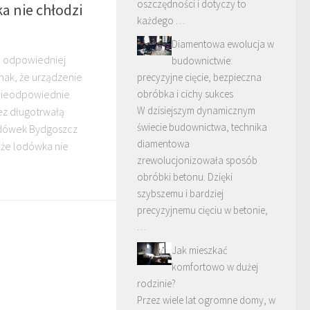
oszczędności i dotyczy to
 nie chłodzi
każdego …
Diamentowa ewolucja w
 odpowiedniej
budownictwie:
dnak, że urządzenie
precyzyjne cięcie, bezpieczna
obróbka i cichy sukces
nieodpowiednie
W dzisiejszym dynamicznym
ez długotrwałą
świecie budownictwa, technika
odówek Bydgoszcz
diamentowa
że lodówka nie
zrewolucjonizowała sposób
obróbki betonu. Dzięki
szybszemu i bardziej
precyzyjnemu cięciu w betonie,
…
Jak mieszkać
komfortowo w dużej
rodzinie?
Przez wiele lat ogromne domy, w