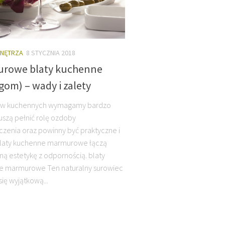
WNĘTRZA
8 STYCZNIA 2018
rowe blaty kuchenne
gom) – wady i zalety
ów kuchennych wymagamy bardzo
uszą pełnić rolę ozdoby
zenia oraz powinny być praktyczne i
Blaty kuchenne marmurowe łączą
ną estetykę z odpornością. blaty
e marmurowe Ten naturalny surowiec
ię wyjątkową...