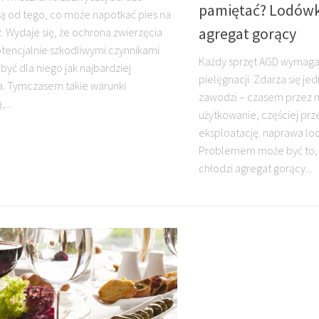
pamiętać? Lodówka
ą od tego, co może napotkać pies na
agregat gorący
. Wydaje się, że ochrona zwierzęcia
tencjalnie szkodliwymi czynnikami
Każdy sprzęt AGD wymaga
być dla niego jak najbardziej
pielęgnacji. Zdarza się je
a. Tymczasem takie warunki
zawodzi – czasem przez 
...
użytkowanie, częściej prz
eksploatację. naprawa l
Problemem może być to, 
chłodzi agregat gorący...