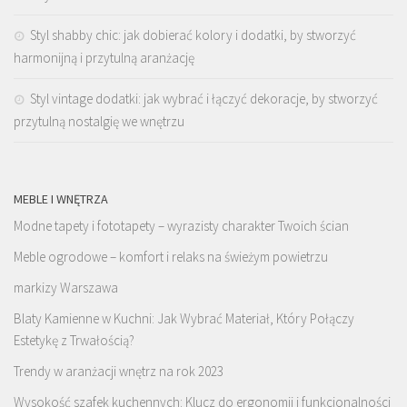
Styl shabby chic: jak dobierać kolory i dodatki, by stworzyć
harmonijną i przytulną aranżację
Styl vintage dodatki: jak wybrać i łączyć dekoracje, by stworzyć
przytulną nostalgię we wnętrzu
MEBLE I WNĘTRZA
Modne tapety i fototapety – wyrazisty charakter Twoich ścian
Meble ogrodowe – komfort i relaks na świeżym powietrzu
markizy Warszawa
Blaty Kamienne w Kuchni: Jak Wybrać Materiał, Który Połączy
Estetykę z Trwałością?
Trendy w aranżacji wnętrz na rok 2023
Wysokość szafek kuchennych: Klucz do ergonomii i funkcjonalności