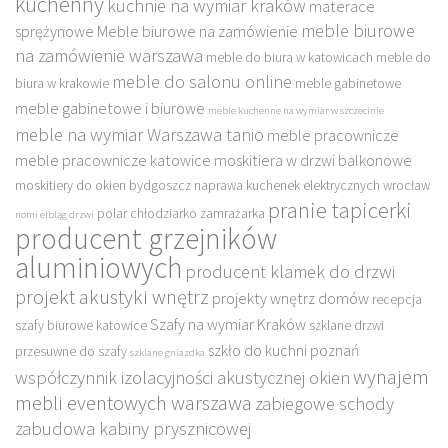
kuchenny
kuchnie na wymiar kraków
materace
meble biurowe
sprężynowe
Meble biurowe na zamówienie
na zamówienie warszawa
meble do biura w katowicach
meble do
meble do salonu online
biura w krakowie
meble gabinetowe
meble gabinetowe i biurowe
meble kuchenne na wymiar w szczecinie
meble na wymiar Warszawa tanio
meble pracownicze
meble pracownicze katowice
moskitiera w drzwi balkonowe
moskitiery do okien bydgoszcz
naprawa kuchenek elektrycznych wrocław
pranie tapicerki
polar chłodziarko zamrażarka
nomi elbląg drzwi
producent grzejników
aluminiowych
producent klamek do drzwi
projekt akustyki wnętrz
projekty wnętrz domów
recepcja
Szafy na wymiar Kraków
szafy biurowe katowice
szklane drzwi
szkło do kuchni poznań
przesuwne do szafy
szklane gniazdka
wynajem
współczynnik izolacyjności akustycznej okien
mebli eventowych warszawa
zabiegowe schody
zabudowa kabiny prysznicowej