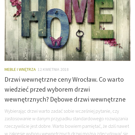
MEBLE I WNĘTRZA
12 KWIETNIA 2018
Drzwi wewnętrzne ceny Wrocław. Co warto
wiedzieć przed wyborem drzwi
wewnętrznych? Dębowe drzwi wewnętrzne
Wybierając drzwi warto zadać sobie wcześniej pytanie, czy
zastosowanie w danym przypadku standardowego rozwiązania
rzeczywiście jest dobre. Warto bowiem pamiętać, że dziś nawet
w zakresie wyboru wewnętrznych drzwi można zdecydować się