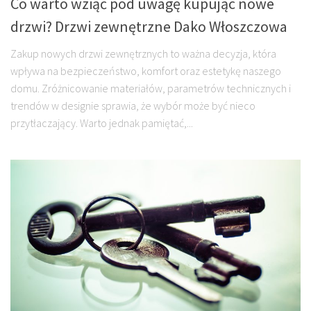
Co warto wziąć pod uwagę kupując nowe
drzwi? Drzwi zewnętrzne Dako Włoszczowa
Zakup nowych drzwi zewnętrznych to ważna decyzja, która
wpływa na bezpieczeństwo, komfort oraz estetykę naszego
domu. Zróżnicowanie materiałów, parametrów technicznych i
trendów w designie sprawia, że wybór może być nieco
przytłaczający. Warto jednak pamiętać,...