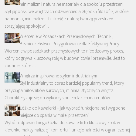
minimalizm i naturalne materiały dla spokoju przestrzeni
Styl japoński we wnętrzach odzwierciedla głęboką filozofię, w której
harmonia, minimalizm i bliskość z naturą tworzą przestrzeń
sprzyjającą spokojowi …
Wiercenie w Posadzkach Przemysłowych: Techniki,
Bezpieczeństwo i Przygotowanie dla Efektywnej Pracy
Wiercenie w posadzkach przemysłowych to nieodzowny proces,
który odgrywa kluczową rolę w budownictwie i przemyśle. Jest to
zadanie, które …
Wnętrza inspirowane stylem industrialnym
Styl industrialny to coraz bardziej popularny trend, który
przyciąga miłośników surowych, minimalistycznych wnętrz.
Charakteryzuje się on wykorzystaniem takich materiałów …
Łóżko do kawalerki – jak wybrać funkcjonalne i wygodne
miejsce do spania w małej przestrzeni
Wybór odpowiedniego łóżka do kawalerki to kluczowy krok w
kierunku maksymalizacji komfortu i funkcjonalności w ograniczonej