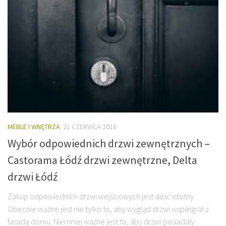
MEBLE I WNĘTRZA
21 CZERWCA 2018
Wybór odpowiednich drzwi zewnętrznych –
Castorama Łódź drzwi zewnętrzne, Delta
drzwi Łódź
Zakup odpowiednich drzwi wejściowych jest dość istotny.
Obecnie ważne jest nie tylko to, aby wygląd drzwi współgrał z
fasadą domu. Niemniej ważne jest to, aby drzwi posiadały