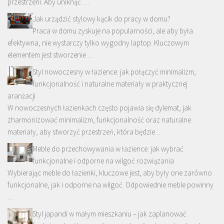
przestrzeni. Aby uniknąć …
Jak urządzić stylowy kącik do pracy w domu?
Praca w domu zyskuje na popularności, ale aby była
efektywna, nie wystarczy tylko wygodny laptop. Kluczowym
elementem jest stworzenie …
Styl nowoczesny w łazience: jak połączyć minimalizm,
funkcjonalność i naturalne materiały w praktycznej
aranżacji
W nowoczesnych łazienkach często pojawia się dylemat, jak
zharmonizować minimalizm, funkcjonalność oraz naturalne
materiały, aby stworzyć przestrzeń, która będzie …
Meble do przechowywania w łazience: jak wybrać
funkcjonalne i odporne na wilgoć rozwiązania
Wybierając meble do łazienki, kluczowe jest, aby były one zarówno
funkcjonalne, jak i odporne na wilgoć. Odpowiednie meble powinny
…
Styl japandi w małym mieszkaniu – jak zaplanować