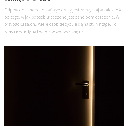
Odpowiedni model drzwi wybierany jest zazwyczaj w zależności
od tego, w jaki sposób urządzone jest dane pomieszczenie. W
przypadku salonu wiele osób decyduje się na styl vintage. To
właśnie wtedy najlepiej zdecydować się na...