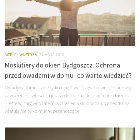
MEBLE I WNĘTRZA
21 MAJA 2018
Moskitiery do okien Bydgoszcz. Ochrona
przed owadami w domu- co warto wiedzieć?
Owady w domu są nie tylko uciążliwe. Często również stanowią
zagrożenie, zwłaszcza jeśli w domu znajduje się małe dziecko.
Niestety, zarówno latem jak i jesienią do domu lub mieszkania
wlatują nie tylko muchy przenoszące...