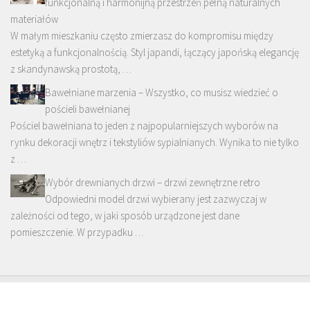
funkcjonalną i harmonijną przestrzeń pełną naturalnych
materiałów
W małym mieszkaniu często zmierzasz do kompromisu między
estetyką a funkcjonalnością. Styl japandi, łączący japońską elegancję
z skandynawską prostotą, …
Bawełniane marzenia – Wszystko, co musisz wiedzieć o
pościeli bawełnianej
Pościel bawełniana to jeden z najpopularniejszych wyborów na
rynku dekoracji wnętrz i tekstyliów sypialnianych. Wynika to nie tylko
z …
Wybór drewnianych drzwi – drzwi zewnętrzne retro
Odpowiedni model drzwi wybierany jest zazwyczaj w
zależności od tego, w jaki sposób urządzone jest dane
pomieszczenie. W przypadku …