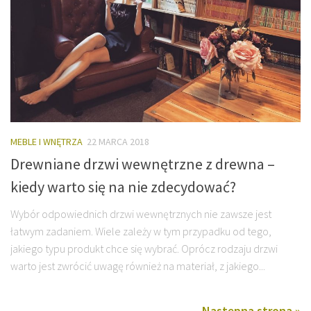
MEBLE I WNĘTRZA
22 MARCA 2018
Drewniane drzwi wewnętrzne z drewna –
kiedy warto się na nie zdecydować?
Wybór odpowiednich drzwi wewnętrznych nie zawsze jest
łatwym zadaniem. Wiele zależy w tym przypadku od tego,
jakiego typu produkt chce się wybrać. Oprócz rodzaju drzwi
warto jest zwrócić uwagę również na materiał, z jakiego...
Następna strona »