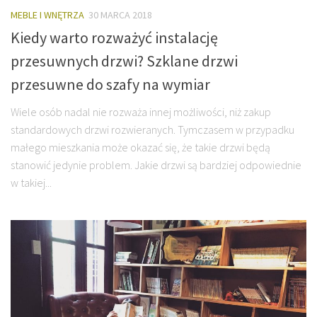
MEBLE I WNĘTRZA
30 MARCA 2018
Kiedy warto rozważyć instalację
przesuwnych drzwi? Szklane drzwi
przesuwne do szafy na wymiar
Wiele osób nadal nie rozważa innej możliwości, niż zakup
standardowych drzwi rozwieranych. Tymczasem w przypadku
małego mieszkania może okazać się, że takie drzwi będą
stanowić jedynie problem. Jakie drzwi są bardziej odpowiednie
w takiej...