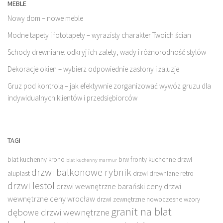
MEBLE
Nowy dom – nowe meble
Modne tapety i fototapety – wyrazisty charakter Twoich ścian
Schody drewniane: odkryj ich zalety, wady i różnorodność stylów
Dekoracje okien – wybierz odpowiednie zasłony i żaluzje
Gruz pod kontrolą – jak efektywnie zorganizować wywóz gruzu dla
indywidualnych klientów i przedsiębiorców
TAGI
blat kuchenny krono
brw fronty kuchenne
drzwi
blat kuchenny marmur
drzwi balkonowe rybnik
aluplast
drzwi drewniane retro
drzwi lestol
drzwi wewnętrzne barański ceny
drzwi
wewnętrzne ceny wrocław
drzwi zewnętrzne nowoczesne wzory
granit na blat
dębowe drzwi wewnętrzne