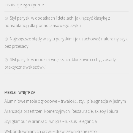
inspiracje egzotyczne
Styl paryski w dodatkach i detalach: jak łączyć klasykę z
nonszalancją dla ponadczasowego szyku
Najczęstsze błędy w stylu paryskim i jak zachować naturalny szyk
bez przesady
Styl paryski w modzie i wnętrzach: kluczowe cechy, zasady i
praktyczne wskazówki
MEBLE I WNĘTRZA
Aluminiowe meble ogrodowe – trwałość, styl i pielęgnacja w jednym
Aranżacja przestrzeni komercyjnych: Restauracje, sklepy i biura
Styl glamour w aranżacji wnętrz – luksus i elegancja
Wybór drewnianych drzwi – drzwi zewnętrzne retro