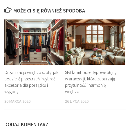
MOŻE CI SIĘ RÓWNIEŻ SPODOBA
Organizacja wnętrza szafy: jak
Styl farmhouse: typowe błędy
podzielić przestrzeń i wybrać
w aranżacji, które zaburzają
akcesoria dla porządku i
przytulność i harmonię
wygody
wnętrza
30 MARCA 2026
26 LIPCA 2026
DODAJ KOMENTARZ