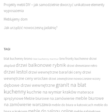
Projekty mebli DIY – jak samodzielnie stworzyć unikatowe elementy
wyposażenia
Meblujemy dom
Jak urządzić nowoczesną jadalnię?
TAGI
blat kuchenny krono
brw fronty kuchenne
drzwi
blat kuchenny marmur
drzwi balkonowe rybnik
aluplast
drzwi drewniane retro
drzwi lestol
drzwi wewnętrzne barański ceny
drzwi
wewnętrzne ceny wrocław
drzwi zewnętrzne nowoczesne wzory
granit na blat
dębowe drzwi wewnętrzne
kuchenny
kuchnie na wymiar kraków
materace
meble biurowe
sprężynowe
Meble biurowe na zamówienie
na zamówienie warszawa
meble do biura w katowicach
meble do
meble do salonu online
biura w krakowie
meble gabinetowe