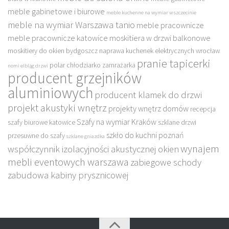
meble gabinetowe i biurowe
meble kuchenne na wymiar w szczecinie
meble na wymiar Warszawa tanio
meble pracownicze
meble pracownicze katowice
moskitiera w drzwi balkonowe
moskitiery do okien bydgoszcz
naprawa kuchenek elektrycznych wrocław
pranie tapicerki
polar chłodziarko zamrażarka
nomi elbląg drzwi
producent grzejników
aluminiowych
producent klamek do drzwi
projekt akustyki wnętrz
projekty wnętrz domów
recepcja
Szafy na wymiar Kraków
szafy biurowe katowice
szklane drzwi
szkło do kuchni poznań
przesuwne do szafy
szklane gniazdka
wynajem
współczynnik izolacyjności akustycznej okien
mebli eventowych warszawa
zabiegowe schody
zabudowa kabiny prysznicowej