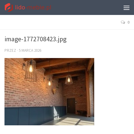
0
image-1772708423.jpg
PRZEZ
·
5 MARCA 2026