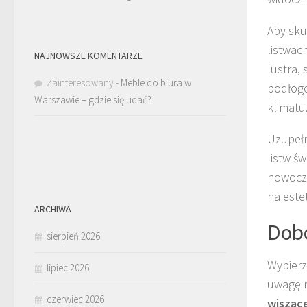
Aby sku
listwac
NAJNOWSZE KOMENTARZE
lustra,
Zainteresowany
-
Meble do biura w
podłogo
Warszawie – gdzie się udać?
klimatu
Uzupełn
listw ś
nowocze
na este
ARCHIWA
Dobó
sierpień 2026
Wybierz
lipiec 2026
uwagę n
czerwiec 2026
wisząc