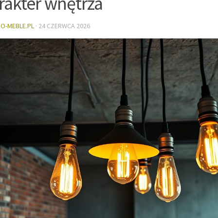
rakter wnętrza
DO-MEBLE.PL
·
24 CZERWCA 2026