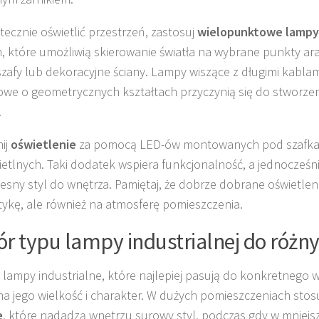
tecznie oświetlić przestrzeń, zastosuj
wielopunktowe lampy
h, które umożliwią skierowanie światła na wybrane punkty aran
 szafy lub dekoracyjne ściany. Lampy wiszące z długimi kabla
we o geometrycznych kształtach przyczynią się do stworze
.
ij
oświetlenie
za pomocą LED-ów montowanych pod szafkam
wietlnych. Taki dodatek wspiera funkcjonalność, a jednocześ
sny styl do wnętrza. Pamiętaj, że dobrze dobrane oświetleni
tykę, ale również na atmosferę pomieszczenia.
r typu lampy industrialnej do różn
 lampy industrialne, które najlepiej pasują do konkretnego 
a jego wielkość i charakter. W dużych pomieszczeniach stos
e
, które nadadzą wnętrzu surowy styl, podczas gdy w mniejs