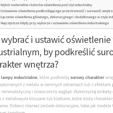
Wybór materiałów i kolorów oświetlenia pod styl industrialny
Ustawienie oświetlenia podkreślającego przestronność i surowość wnętrz
Łączenie oświetlenia głównego, dekoracyjnego i dodatkowego w stylu ind
Najczęstsze błędy przy wyborze i ustawianiu oświetlenia industrialnego
 wybrać i ustawić oświetlenie 
ustrialnym, by podkreślić su
rakter wnętrza?
z
lampy industrialne
, które podkreślą
surowy charakter
wnęt
ykonanych z metalu w ciemnych odcieniach lub z efektami p
 minimalistyczny i nowoczesny wygląd. Wykorzystaj kinkiety
e z metalowymi kloszami lub klatkami, które doda charakte
wania. Dobierz również żarówki dekoracyjne, takie jak modele
ym żarnikiem.