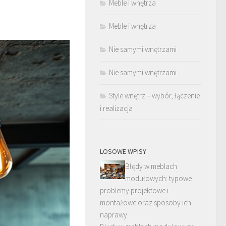
Meble i wnętrza
Meble i wnętrza
Nie samymi wnętrzami
Nie samymi wnętrzami
Style wnętrz – wybór, łączenie
i realizacja
LOSOWE WPISY
Błędy w meblach
modułowych: typowe
problemy projektowe i
montażowe oraz sposoby ich
naprawy