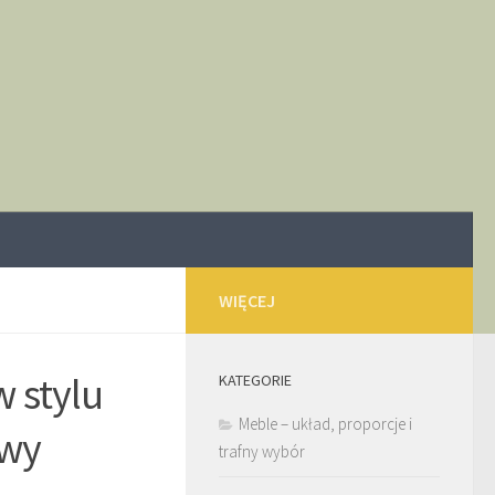
WIĘCEJ
w stylu
KATEGORIE
Meble – układ, proporcje i
owy
trafny wybór