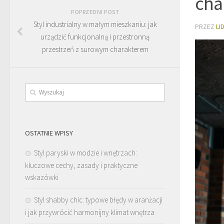
cha
POPRZEDNI POST
Styl industrialny w małym mieszkaniu: jak
PRZEZ
LI
urządzić funkcjonalną i przestronną
przestrzeń z surowym charakterem
OSTATNIE WPISY
Styl paryski w modzie i wnętrzach:
kluczowe cechy, zasady i praktyczne
wskazówki
Styl shabby chic: typowe błędy w aranżacji
i jak przywrócić harmonijny klimat wnętrza