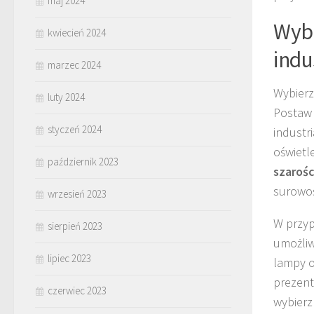
maj 2024
Wybó
kwiecień 2024
indu
marzec 2024
Wybier
luty 2024
Postaw
styczeń 2024
industr
oświetl
październik 2023
szarośc
surowoś
wrzesień 2023
W przyp
sierpień 2023
umożliw
lipiec 2023
lampy o
prezent
czerwiec 2023
wybierz