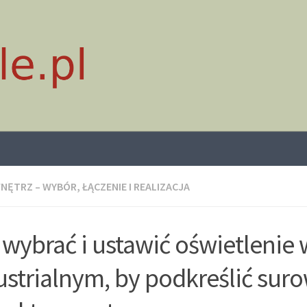
NĘTRZ – WYBÓR, ŁĄCZENIE I REALIZACJA
 wybrać i ustawić oświetlenie 
ustrialnym, by podkreślić sur