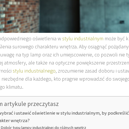
odpowiedniego oświetlenia w
stylu industrialnym
może być k
lenia surowego charakteru wnętrza. Aby osiągnąć pożądany 
 uwagę na typ lamp oraz ich umiejscowienie, co pozwoli nie 
ej atmosfery, ale także na optyczne powiększenie przestrzen
rności
stylu industrialnego
, zrozumienie zasad doboru i ustaw
ię niezbędne dla każdego, kto pragnie wprowadzić do swoje
go klimatu.
m artykule przeczytasz
wybrać i ustawić oświetlenie w stylu industrialnym, by podkreśli
akter wnętrza?
Dobór typu lampy industrialnej do różnych wnętrz