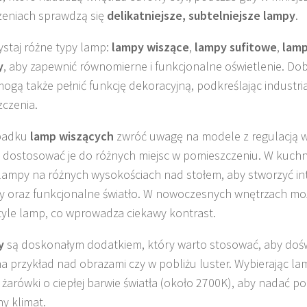
zeniach sprawdzą się
delikatniejsze, subtelniejsze lampy
.
staj różne typy lamp:
lampy wiszące
,
lampy sufitowe
,
lamp
y
, aby zapewnić równomierne i funkcjonalne oświetlenie. Do
ogą także pełnić funkcję dekoracyjną, podkreślając industri
czenia.
padku
lamp wiszących
zwróć uwagę na modele z regulacją w
 dostosować je do różnych miejsc w pomieszczeniu. W kuchni
lampy na różnych wysokościach nad stołem, aby stworzyć int
y oraz funkcjonalne światło. W nowoczesnych wnętrzach mo
tyle lamp, co wprowadza ciekawy kontrast.
y
są doskonałym dodatkiem, który warto stosować, aby dośw
 na przykład nad obrazami czy w pobliżu luster. Wybierając la
 żarówki o ciepłej barwie światła (około 2700K), aby nadać p
ny klimat.