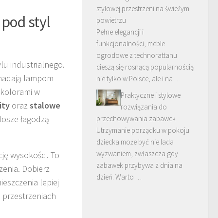
stylowej przestrzeni na świeżym
pod styl
powietrzu
Pełne elegancji i
funkcjonalności, meble
ogrodowe z technorattanu
lu industrialnego.
cieszą się rosnącą popularnością
adają lampom
nie tylko w Polsce, ale i na …
 kolorami w
Praktyczne i stylowe
ity
oraz
stalowe
rozwiązania do
klosze łagodzą
przechowywania zabawek
Utrzymanie porządku w pokoju
dziecka może być nie lada
wyzwaniem, zwłaszcza gdy
ję wysokości. To
zabawek przybywa z dnia na
enia. Dobierz
dzień. Warto …
eszczenia lepiej
 przestrzeniach