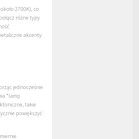
(około 2700K), co
połącz różne typy
jność
metaliczne akcenty
orząc jednocześnie
nia *lamp
ktoniczne, takie
tycznie powiększyć
miernie