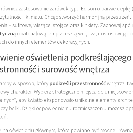
również zastosowanie żarówek typu Edison o barwie ciepłej 
zytulności i klimatu. Chcąc stworzyć harmonijną przestrzeń, 
enia – sufitowe, wiszące, stojące oraz kinkiety. Zachowaj spó
styczną
i materiałową lamp z resztą wnętrza, dostosowując 
ch do innych elementów dekoracyjnych.
wienie oświetlenia podkreślającego
stronność i surowość wnętrza
lampy w sposób, który
podkreśli przestronność
wnętrza, tw
rowy charakter. Wybierz strategiczne miejsca do umiejscowie
ialnych*, aby światło eksponowało unikalne elementy archite
y czy belki. Dzięki odpowiedniemu rozmieszczeniu możesz op
zeń.
ę na oświetleniu głównym, które powinno być mocne i równo