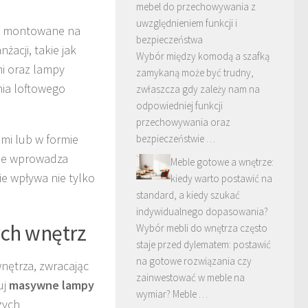
mebel do przechowywania z
uwzględnieniem funkcji i
montowane na
bezpieczeństwa
żacji, takie jak
Wybór między komodą a szafką
mi oraz lampy
zamykaną może być trudny,
nia loftowego
zwłaszcza gdy zależy nam na
odpowiedniej funkcji
przechowywania oraz
i lub w formie
bezpieczeństwie …
nie wprowadza
Meble gotowe a wnętrze:
e wpływa nie tylko
kiedy warto postawić na
standard, a kiedy szukać
indywidualnego dopasowania?
ych wnętrz
Wybór mebli do wnętrza często
staje przed dylematem: postawić
na gotowe rozwiązania czy
wnętrza, zwracając
zainwestować w meble na
uj
masywne lampy
wymiar? Meble …
zych