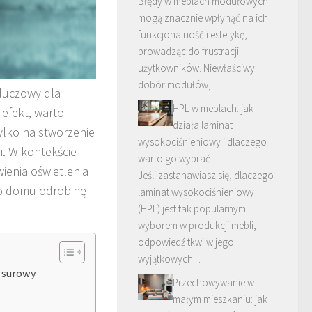
Błędy w meblach modułowych
mogą znacznie wpłynąć na ich
funkcjonalność i estetykę,
prowadząc do frustracji
użytkowników. Niewłaściwy
dobór modułów, …
luczowy dla
HPL w meblach: jak
efekt, warto
działa laminat
tylko na stworzenie
wysokociśnieniowy i dlaczego
i. W kontekście
warto go wybrać
ienia oświetlenia
Jeśli zastanawiasz się, dlaczego
go domu odrobinę
laminat wysokociśnieniowy
(HPL) jest tak popularnym
wyborem w produkcji mebli,
odpowiedź tkwi w jego
wyjątkowych …
ć surowy
Przechowywanie w
małym mieszkaniu: jak