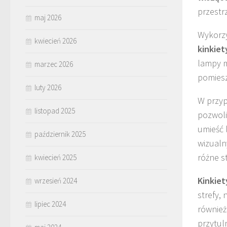
przestr
maj 2026
Wykorzy
kwiecień 2026
kinkiet
lampy m
marzec 2026
pomiesz
luty 2026
W przy
listopad 2025
pozwoli
umieść 
październik 2025
wizualn
różne s
kwiecień 2025
Kinkiet
wrzesień 2024
strefy,
lipiec 2024
również
przytul