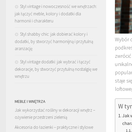
Styl vintage i nowoczesność we wnętrzach:
jak łączyć meble, kolory i dodatki dla
harmonii i charakteru
Styl shabby chic: jak dobierać kolory i
Wybór 
dodatki, by stworzyć harmonijną i przytulną
podkreś
aranżację
zwrócić
Styl vintage dodatki: jak wybrać i łączyć
unikaln
dekoracje, by stworzyć przytulną nostalgię we
popula
wnętrzu
staje s
loftowe
MEBLE I WNĘTRZA
W ty
Jak wykorzystać rośliny w dekoracji wnętrz –
Jak 
ożywienie przestrzeni zielenią
char
Akcesoria do łazienki – praktyczne i stylowe