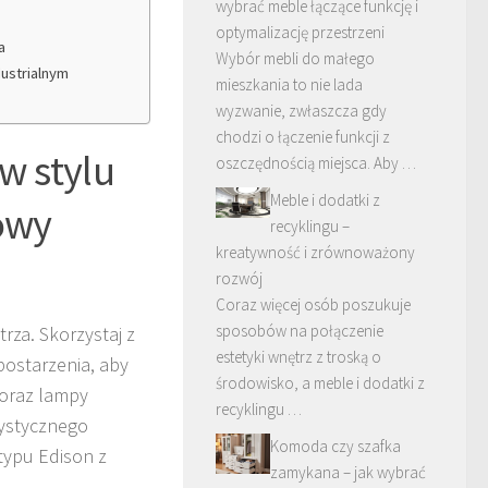
wybrać meble łączące funkcję i
optymalizację przestrzeni
a
Wybór mebli do małego
ustrialnym
mieszkania to nie lada
wyzwanie, zwłaszcza gdy
chodzi o łączenie funkcji z
w stylu
oszczędnością miejsca. Aby …
Meble i dodatki z
rowy
recyklingu –
kreatywność i zrównoważony
rozwój
Coraz więcej osób poszukuje
sposobów na połączenie
rza. Skorzystaj z
estetyki wnętrz z troską o
ostarzenia, aby
środowisko, a meble i dodatki z
 oraz lampy
recyklingu …
rystycznego
Komoda czy szafka
 typu Edison z
zamykana – jak wybrać