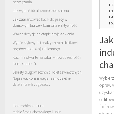
rozwiązania
Jak wybrać idealne meble do salonu
Jak zaaranżować kącik do pracy w
domowym biurze – komfort i efektywność
Ważne decyzje na etapie projektowania
Jak
Wybór stylowych i praktycznych stolików i
ind
regałów do pokoju dziennego
Kuchnie otwarte na salon – nowoczesność i
cha
funkcjonalność
Sekrety długowieczności rolet zewnętrznych:
Wybier
Naprawa, konserwacja i samodzielne
działania w Bydgoszczy
opraw w
uzyskać
sufitow
Lido meble do biura
forfiro
meble Smoluchowskiego Lublin
widoczn