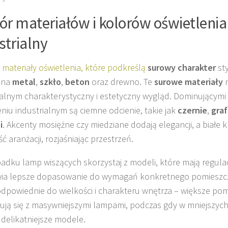
r materiałów i kolorów oświetlenia 
strialny
z
materiały oświetlenia, które podkreślą
surowy charakter
sty
 na
metal
,
szkło
,
beton
oraz drewno. Te
surowe materiały
n
ialnym charakterystyczny i estetyczny wygląd. Dominującymi
eniu industrialnym są ciemne odcienie, takie jak
czernie
,
graf
i
. Akcenty mosiężne czy miedziane dodają elegancji, a białe 
ć aranżacji, rozjaśniając przestrzeń.
adku lamp wiszących skorzystaj z modeli, które mają regulac
ia lepsze dopasowanie do wymagań konkretnego pomieszcz
dpowiednie do wielkości i charakteru wnętrza – większe pomi
ują się z masywniejszymi lampami, podczas gdy w mniejszych
 delikatniejsze modele.