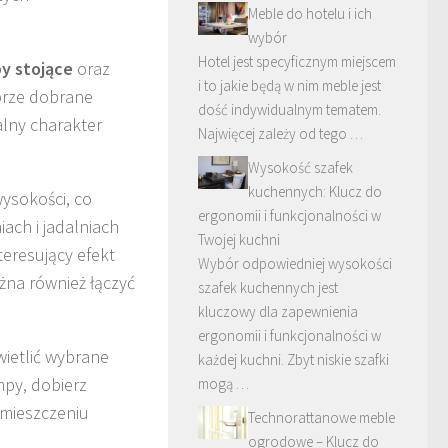
Meble do hotelu i ich
wybór
Hotel jest specyficznym miejscem
y stojące
oraz
i to jakie będą w nim meble jest
brze dobrane
dość indywidualnym tematem.
alny charakter
Najwięcej zależy od tego …
Wysokość szafek
kuchennych: Klucz do
ysokości, co
ergonomii i funkcjonalności w
ach i jadalniach
Twojej kuchni
eresujący efekt
Wybór odpowiedniej wysokości
żna również łączyć
szafek kuchennych jest
kluczowy dla zapewnienia
ergonomii i funkcjonalności w
ietlić wybrane
każdej kuchni. Zbyt niskie szafki
mpy, dobierz
mogą …
omieszczeniu
Technorattanowe meble
ogrodowe – Klucz do