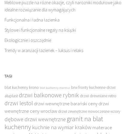
Meblowe puzzle na różne okazje, czyli narożniki modułowe jako
idealne rozwiązanie dla wymagających
Funkcjonalna i ładna łazienka
Stylowe i funkcjonalne regały na książki
Ekologicznie i oszczędnie
Trendy w aranżacji łazienek – luksus i relaks
TAGI
blat kuchenny krono
brw fronty kuchenne
drzwi
blat kuchenny marmur
drzwi balkonowe rybnik
aluplast
drzwi drewniane retro
drzwi lestol
drzwi wewnętrzne barański ceny
drzwi
wewnętrzne ceny wrocław
drzwi zewnętrzne nowoczesne wzory
granit na blat
dębowe drzwi wewnętrzne
kuchenny
kuchnie na wymiar kraków
materace