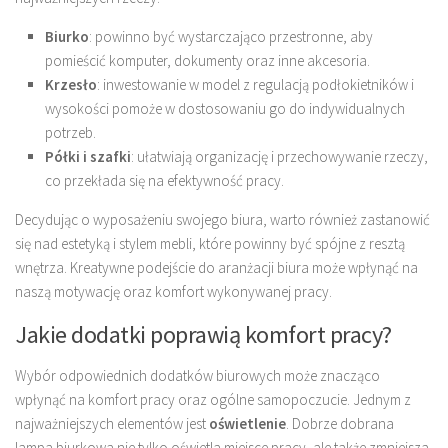
Biurko
: powinno być wystarczająco przestronne, aby
pomieścić komputer, dokumenty oraz inne akcesoria.
Krzesło
: inwestowanie w model z regulacją podłokietników i
wysokości pomoże w dostosowaniu go do indywidualnych
potrzeb.
Półki i szafki
: ułatwiają organizację i przechowywanie rzeczy,
co przekłada się na efektywność pracy.
Decydując o wyposażeniu swojego biura, warto również zastanowić
się nad estetyką i stylem mebli, które powinny być spójne z resztą
wnętrza. Kreatywne podejście do aranżacji biura może wpłynąć na
naszą motywację oraz komfort wykonywanej pracy.
Jakie dodatki poprawią komfort pracy?
Wybór odpowiednich dodatków biurowych może znacząco
wpłynąć na komfort pracy oraz ogólne samopoczucie. Jednym z
najważniejszych elementów jest
oświetlenie
. Dobrze dobrana
lampa biurkowa nie tylko oświetla miejsce pracy, ale także zmniejsza