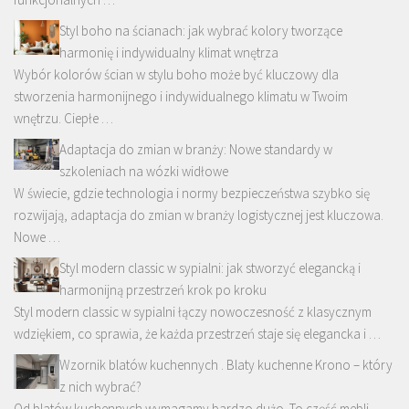
Styl boho na ścianach: jak wybrać kolory tworzące
harmonię i indywidualny klimat wnętrza
Wybór kolorów ścian w stylu boho może być kluczowy dla
stworzenia harmonijnego i indywidualnego klimatu w Twoim
wnętrzu. Ciepłe …
Adaptacja do zmian w branży: Nowe standardy w
szkoleniach na wózki widłowe
W świecie, gdzie technologia i normy bezpieczeństwa szybko się
rozwijają, adaptacja do zmian w branży logistycznej jest kluczowa.
Nowe …
Styl modern classic w sypialni: jak stworzyć elegancką i
harmonijną przestrzeń krok po kroku
Styl modern classic w sypialni łączy nowoczesność z klasycznym
wdziękiem, co sprawia, że każda przestrzeń staje się elegancka i …
Wzornik blatów kuchennych . Blaty kuchenne Krono – który
z nich wybrać?
Od blatów kuchennych wymagamy bardzo dużo. To część mebli,