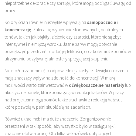
niepotrzebne dekoracje czy sprzęty, które mogą odciągać uwagę od
pracy.
Kolory ścian również niezwykle wpływają na
samopoczucie
i
koncentrację
. Zaleca się wybieranie stonowanych, neutralnych
tonów, takich jak błękity, zielenie czy szarości, które nie są zbyt
intensywne i nie męczą wzroku. Jasne barwy mogą optycznie
powiększyć przestrzeń i dodać jej lekkości, co z kolei może pomóc w
utrzymaniu pozytywnej atmosfery sprzyjającej skupieniu.
Nie można zapomnieć o odpowiedniej akustyce. Dźwięki otoczenia
mają znaczący wpływ na zdolność do koncentracji. W miarę
możliwości warto zainwestować w
dźwiękoszczelne materiały
lub
akustyczne panele, które pomagają w redukcji hałasów. W pracy
nad projektem mogą pomóc także słuchawki z redukcją hałasu,
które pozwolą w pełni skupić się na zadaniach.
Również układ mebli ma duże znaczenie. Zorganizowanie
przestrzeni w taki sposób, aby wszystko było w zasięgu ręki,
znacznie ułatwia pracę. Oto kilka wskazówek dotyczących