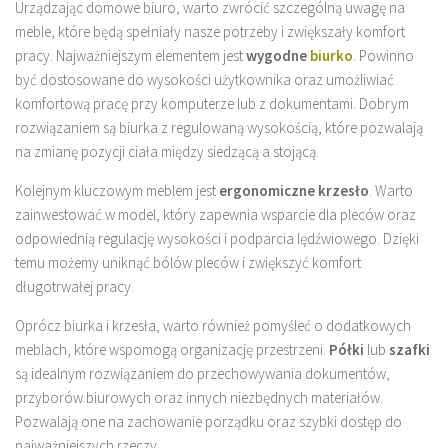
Urządzając domowe biuro, warto zwrócić szczególną uwagę na
meble, które będą spełniały nasze potrzeby i zwiększały komfort
pracy. Najważniejszym elementem jest
wygodne
biurko
. Powinno
być dostosowane do wysokości użytkownika oraz umożliwiać
komfortową pracę przy komputerze lub z dokumentami. Dobrym
rozwiązaniem są biurka z regulowaną wysokością, które pozwalają
na zmianę pozycji ciała między siedzącą a stojącą.
Kolejnym kluczowym meblem jest
ergonomiczne krzesło
. Warto
zainwestować w model, który zapewnia wsparcie dla pleców oraz
odpowiednią regulację wysokości i podparcia lędźwiowego. Dzięki
temu możemy uniknąć bólów pleców i zwiększyć komfort
długotrwałej pracy.
Oprócz biurka i krzesła, warto również pomyśleć o dodatkowych
meblach, które wspomogą organizację przestrzeni.
Półki
lub
szafki
są idealnym rozwiązaniem do przechowywania dokumentów,
przyborów biurowych oraz innych niezbędnych materiałów.
Pozwalają one na zachowanie porządku oraz szybki dostęp do
najważniejszych rzeczy.