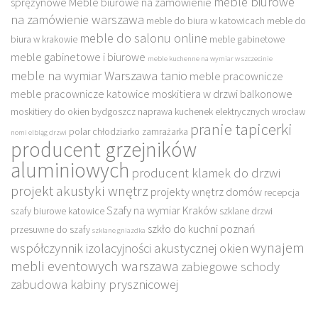
meble biurowe
sprężynowe
Meble biurowe na zamówienie
na zamówienie warszawa
meble do biura w katowicach
meble do
meble do salonu online
biura w krakowie
meble gabinetowe
meble gabinetowe i biurowe
meble kuchenne na wymiar w szczecinie
meble na wymiar Warszawa tanio
meble pracownicze
meble pracownicze katowice
moskitiera w drzwi balkonowe
moskitiery do okien bydgoszcz
naprawa kuchenek elektrycznych wrocław
pranie tapicerki
polar chłodziarko zamrażarka
nomi elbląg drzwi
producent grzejników
aluminiowych
producent klamek do drzwi
projekt akustyki wnętrz
projekty wnętrz domów
recepcja
Szafy na wymiar Kraków
szafy biurowe katowice
szklane drzwi
szkło do kuchni poznań
przesuwne do szafy
szklane gniazdka
wynajem
współczynnik izolacyjności akustycznej okien
mebli eventowych warszawa
zabiegowe schody
zabudowa kabiny prysznicowej