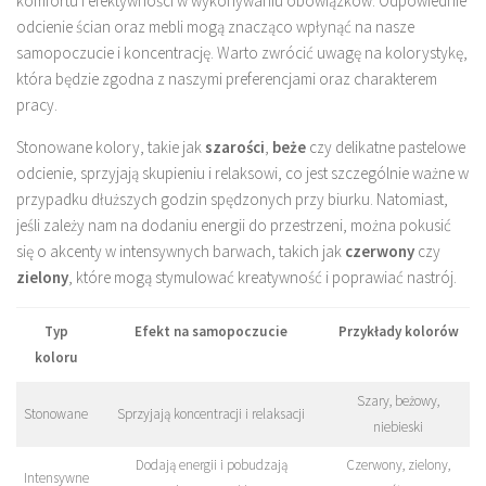
komfortu i efektywności w wykonywaniu obowiązków. Odpowiednie
odcienie ścian oraz mebli mogą znacząco wpłynąć na nasze
samopoczucie i koncentrację. Warto zwrócić uwagę na kolorystykę,
która będzie zgodna z naszymi preferencjami oraz charakterem
pracy.
Stonowane kolory, takie jak
szarości
,
beże
czy delikatne pastelowe
odcienie, sprzyjają skupieniu i relaksowi, co jest szczególnie ważne w
przypadku dłuższych godzin spędzonych przy biurku. Natomiast,
jeśli zależy nam na dodaniu energii do przestrzeni, można pokusić
się o akcenty w intensywnych barwach, takich jak
czerwony
czy
zielony
, które mogą stymulować kreatywność i poprawiać nastrój.
Typ
Efekt na samopoczucie
Przykłady kolorów
koloru
Szary, beżowy,
Stonowane
Sprzyjają koncentracji i relaksacji
niebieski
Dodają energii i pobudzają
Czerwony, zielony,
Intensywne