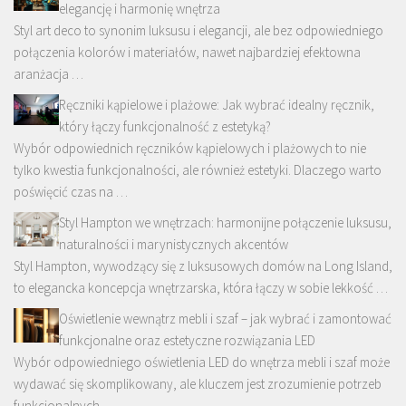
elegancję i harmonię wnętrza
Styl art deco to synonim luksusu i elegancji, ale bez odpowiedniego
połączenia kolorów i materiałów, nawet najbardziej efektowna
aranżacja …
Ręczniki kąpielowe i plażowe: Jak wybrać idealny ręcznik,
który łączy funkcjonalność z estetyką?
Wybór odpowiednich ręczników kąpielowych i plażowych to nie
tylko kwestia funkcjonalności, ale również estetyki. Dlaczego warto
poświęcić czas na …
Styl Hampton we wnętrzach: harmonijne połączenie luksusu,
naturalności i marynistycznych akcentów
Styl Hampton, wywodzący się z luksusowych domów na Long Island,
to elegancka koncepcja wnętrzarska, która łączy w sobie lekkość …
Oświetlenie wewnątrz mebli i szaf – jak wybrać i zamontować
funkcjonalne oraz estetyczne rozwiązania LED
Wybór odpowiedniego oświetlenia LED do wnętrza mebli i szaf może
wydawać się skomplikowany, ale kluczem jest zrozumienie potrzeb
funkcjonalnych …