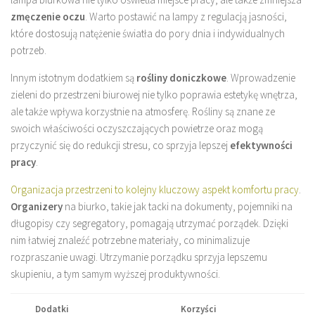
zmęczenie oczu
. Warto postawić na lampy z regulacją jasności,
które dostosują natężenie światła do pory dnia i indywidualnych
potrzeb.
Innym istotnym dodatkiem są
rośliny doniczkowe
. Wprowadzenie
zieleni do przestrzeni biurowej nie tylko poprawia estetykę wnętrza,
ale także wpływa korzystnie na atmosferę. Rośliny są znane ze
swoich właściwości oczyszczających powietrze oraz mogą
przyczynić się do redukcji stresu, co sprzyja lepszej
efektywności
pracy
.
Organizacja przestrzeni to kolejny kluczowy aspekt komfortu pracy
.
Organizery
na biurko, takie jak tacki na dokumenty, pojemniki na
długopisy czy segregatory, pomagają utrzymać porządek. Dzięki
nim łatwiej znaleźć potrzebne materiały, co minimalizuje
rozpraszanie uwagi. Utrzymanie porządku sprzyja lepszemu
skupieniu, a tym samym wyższej produktywności.
Dodatki
Korzyści