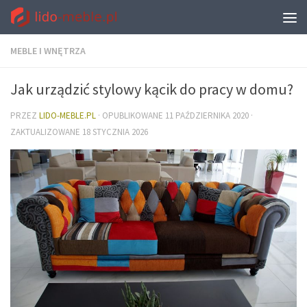
MEBLE I WNĘTRZA
Jak urządzić stylowy kącik do pracy w domu?
PRZEZ
LIDO-MEBLE.PL
· OPUBLIKOWANE
11 PAŹDZIERNIKA 2020
·
ZAKTUALIZOWANE
18 STYCZNIA 2026