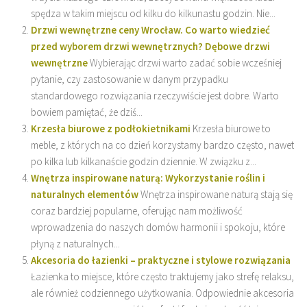
spędza w takim miejscu od kilku do kilkunastu godzin. Nie...
Drzwi wewnętrzne ceny Wrocław. Co warto wiedzieć
przed wyborem drzwi wewnętrznych? Dębowe drzwi
wewnętrzne
Wybierając drzwi warto zadać sobie wcześniej
pytanie, czy zastosowanie w danym przypadku
standardowego rozwiązania rzeczywiście jest dobre. Warto
bowiem pamiętać, że dziś...
Krzesła biurowe z podłokietnikami
Krzesła biurowe to
meble, z których na co dzień korzystamy bardzo często, nawet
po kilka lub kilkanaście godzin dziennie. W związku z...
Wnętrza inspirowane naturą: Wykorzystanie roślin i
naturalnych elementów
Wnętrza inspirowane naturą stają się
coraz bardziej popularne, oferując nam możliwość
wprowadzenia do naszych domów harmonii i spokoju, które
płyną z naturalnych...
Akcesoria do łazienki – praktyczne i stylowe rozwiązania
Łazienka to miejsce, które często traktujemy jako strefę relaksu,
ale również codziennego użytkowania. Odpowiednie akcesoria