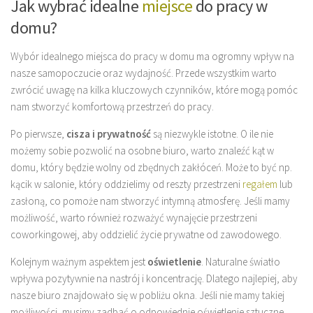
Jak wybrać idealne
miejsce
do pracy w
domu?
Wybór idealnego miejsca do pracy w domu ma ogromny wpływ na
nasze samopoczucie oraz wydajność. Przede wszystkim warto
zwrócić uwagę na kilka kluczowych czynników, które mogą pomóc
nam stworzyć komfortową przestrzeń do pracy.
Po pierwsze,
cisza i prywatność
są niezwykle istotne. O ile nie
możemy sobie pozwolić na osobne biuro, warto znaleźć kąt w
domu, który będzie wolny od zbędnych zakłóceń. Może to być np.
kącik w salonie, który oddzielimy od reszty przestrzeni
regałem
lub
zasłoną, co pomoże nam stworzyć intymną atmosferę. Jeśli mamy
możliwość, warto również rozważyć wynajęcie przestrzeni
coworkingowej, aby oddzielić życie prywatne od zawodowego.
Kolejnym ważnym aspektem jest
oświetlenie
. Naturalne światło
wpływa pozytywnie na nastrój i koncentrację. Dlatego najlepiej, aby
nasze biuro znajdowało się w pobliżu okna. Jeśli nie mamy takiej
możliwości, musimy zadbać o odpowiednie oświetlenie sztuczne.