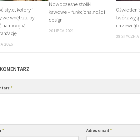
Nowoczesne stoliki
Oświetleni
ć style, kolory i
kawowe – funkcjonalność i
twórz wyją
y we wnętrzu, by
design
na zewnątr
 harmonijną i
20 LIPCA 2021
ranżację
28 STYCZNIA
A 2026
 KOMENTARZ
ntarz
*
a
*
Adres email
*