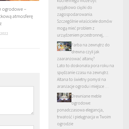
kuchennego może być
wyjątkowo ciężki do
e ogrodowe –
zagospodarowania.
tkową atmosferę
Szczególnie właściciele domów
z
mogą mieć problem z
 2022
urządzeniem przestronnej, …
Farba na zewnątrz do
drewna czyli jak
zaaranżować altanę?
Lato to doskonała pora roku na
spędzanie czasu na zewnątrz.
Altana to świetny pomysł na
aranżacje ogrodu i miejsce …
Drewniane meble
ogrodowe:
ponadczasowa elegancja,
trwałość i pielęgnacja w Twoim
ogrodzie