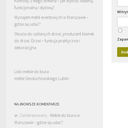
Komody z litego drewna – jak wybrać idealną,
funkcjonalną i stylową?
Witry
Wynajem mebli eventowych w Warszawie –
gdzie się udać?
Okucia do szklanych drzwi, producent klamek
Zapam
do drzwi. Drzwi – funkcja praktyczna i
dekoracyjna
Lido meble do biura
meble Smoluchowskiego Lublin
NAJNOWSZE KOMENTARZE
Zainteresowany
-
Meble do biura w
Warszawie – gdzie się udać?