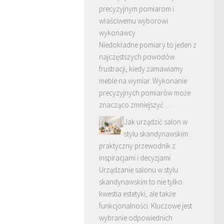
precyzyjnym pomiarom i
właściwemu wyborowi
wykonawcy
Niedokładne pomiary to jeden z
najczęstszych powodów
frustracji, kiedy zamawiamy
meble na wymiar. Wykonanie
precyzyjnych pomiarów może
znacząco zmniejszyć …
Jak urządzić salon w
stylu skandynawskim:
praktyczny przewodnik z
inspiracjami i decyzjami
Urządzanie salonu w stylu
skandynawskim to nie tylko
kwestia estetyki, ale także
funkcjonalności. Kluczowe jest
wybranie odpowiednich