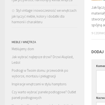
Jak łączy
Styl vintage i nowoczesność we wnętrzach:
materiał
jak łączyć meble, kolory i dodatki dla
stworzyć
harmonii i charakteru
spójną a
9 CZERWC
MEBLE I WNĘTRZA
Meblujemy dom
DODAJ
Jak wybrać najlepsze drzwi? Drzwi Aluplast,
Lestol
Kome
Podłogi w Twoim domu: przewodnik po
wyborze, montażu i pielęgnacji
Inspiracje wnętrzami w stylu hamptons
Czy warto wybrać panele podłogowe? Outlet
paneli podłogowych
Nazw