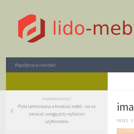
Współpraca i kontakt
POPRZEDNI POST
ima
Płyta laminowana a trwałość mebli – na co
zwracać uwagę przy wyborze i
PRZEZ
·
5
użytkowaniu