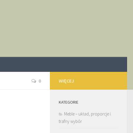
0
WIĘCEJ
KATEGORIE
Meble – układ, proporcje i
trafny wybór