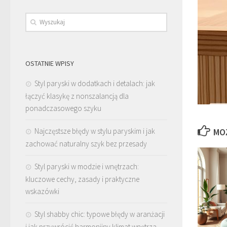
OSTATNIE WPISY
Styl paryski w dodatkach i detalach: jak
łączyć klasykę z nonszalancją dla
ponadczasowego szyku
Najczęstsze błędy w stylu paryskim i jak
MO
zachować naturalny szyk bez przesady
Styl paryski w modzie i wnętrzach:
kluczowe cechy, zasady i praktyczne
wskazówki
Styl shabby chic: typowe błędy w aranżacji
i jak przywrócić harmonijny klimat wnętrza