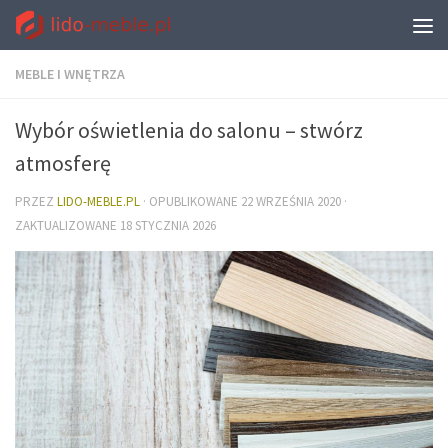
MEBLE I WNĘTRZA
Wybór oświetlenia do salonu – stwórz
atmosferę
PRZEZ
LIDO-MEBLE.PL
· OPUBLIKOWANE
22 WRZEŚNIA 2020
·
ZAKTUALIZOWANE
18 STYCZNIA 2026