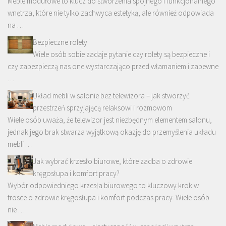
Meble modułowe to klucz do stworzenia spójnego i funkcjonalnego
wnętrza, które nie tylko zachwyca estetyką, ale również odpowiada
na …
Bezpieczne rolety
Wiele osób sobie zadaje pytanie czy rolety są bezpieczne i
czy zabezpieczą nas one wystarczająco przed włamaniem i zapewne
…
Układ mebli w salonie bez telewizora – jak stworzyć
przestrzeń sprzyjającą relaksowi i rozmowom
Wiele osób uważa, że telewizor jest niezbędnym elementem salonu,
jednak jego brak stwarza wyjątkową okazję do przemyślenia układu
mebli …
Jak wybrać krzesło biurowe, które zadba o zdrowie
kręgosłupa i komfort pracy?
Wybór odpowiedniego krzesła biurowego to kluczowy krok w
trosce o zdrowie kręgosłupa i komfort podczas pracy. Wiele osób
nie …