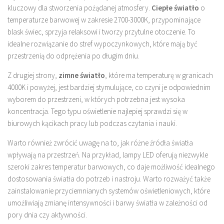
kluczowy dla stworzenia pożądanej atmosfery.
Ciepłe światło
o
temperaturze barwowej w zakresie 2700-3000K, przypominające
blask świec, sprzyja relaksowi i tworzy przytulne otoczenie. To
idealne rozwiązanie do stref wypoczynkowych, które mają być
przestrzenią do odprężenia po długim dniu.
Z drugiej strony,
zimne światło
, które ma temperaturę w granicach
4000K i powyżej, jest bardziej stymulujące, co czyni je odpowiednim
wyborem do przestrzeni, w których potrzebna jest wysoka
koncentracja. Tego typu oświetlenie najlepiej sprawdzi się w
biurowych kącikach pracy lub podczas czytania i nauki.
Warto również zwrócić uwagę na to, jak różne źródła światła
wpływają na przestrzeń. Na przykład, lampy LED oferują niezwykle
szeroki zakres temperatur barwowych, co daje możliwość idealnego
dostosowania światła do potrzeb i nastroju. Warto rozważyć także
zainstalowanie przyciemnianych systemów oświetleniowych, które
umożliwiają zmianę intensywności i barwy światła w zależności od
pory dnia czy aktywności.