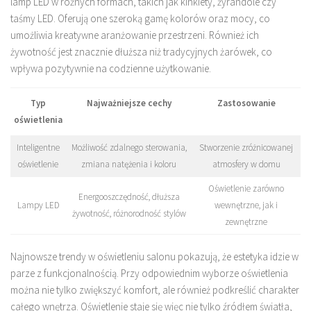
lamp LED w różnych formach, takich jak kinkiety, żyrandole czy
taśmy LED. Oferują one szeroką gamę kolorów oraz mocy, co
umożliwia kreatywne aranżowanie przestrzeni. Również ich
żywotność jest znacznie dłuższa niż tradycyjnych żarówek, co
wpływa pozytywnie na codzienne użytkowanie.
Typ
Najważniejsze cechy
Zastosowanie
oświetlenia
Inteligentne
Możliwość zdalnego sterowania,
Stworzenie zróżnicowanej
oświetlenie
zmiana natężenia i koloru
atmosfery w domu
Oświetlenie zarówno
Energooszczędność, dłuższa
Lampy LED
wewnętrzne, jak i
żywotność, różnorodność stylów
zewnętrzne
Najnowsze trendy w oświetleniu salonu pokazują, że estetyka idzie w
parze z funkcjonalnością. Przy odpowiednim wyborze oświetlenia
można nie tylko zwiększyć komfort, ale również podkreślić charakter
całego wnętrza. Oświetlenie staje się więc nie tylko źródłem światła,