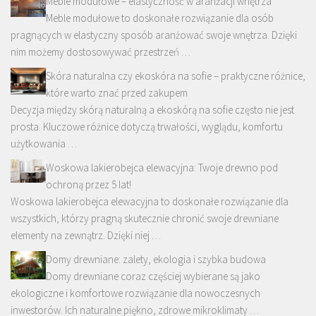
Meble modułowe – elastyczność w aranżacji wnętrza
Meble modułowe to doskonałe rozwiązanie dla osób
pragnących w elastyczny sposób aranżować swoje wnętrza. Dzięki
nim możemy dostosowywać przestrzeń …
Skóra naturalna czy ekoskóra na sofie – praktyczne różnice,
które warto znać przed zakupem
Decyzja między skórą naturalną a ekoskórą na sofie często nie jest
prosta. Kluczowe różnice dotyczą trwałości, wyglądu, komfortu
użytkowania …
Woskowa lakierobejca elewacyjna: Twoje drewno pod
ochroną przez 5 lat!
Woskowa lakierobejca elewacyjna to doskonałe rozwiązanie dla
wszystkich, którzy pragną skutecznie chronić swoje drewniane
elementy na zewnątrz. Dzięki niej …
Domy drewniane: zalety, ekologia i szybka budowa
Domy drewniane coraz częściej wybierane są jako
ekologiczne i komfortowe rozwiązanie dla nowoczesnych
inwestorów. Ich naturalne piękno, zdrowe mikroklimaty …