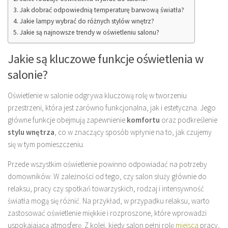
Jak dobrać odpowiednią temperaturę barwową światła?
Jakie lampy wybrać do różnych stylów wnętrz?
Jakie są najnowsze trendy w oświetleniu salonu?
Jakie są kluczowe funkcje oświetlenia w
salonie?
Oświetlenie w salonie odgrywa kluczową rolę w tworzeniu
przestrzeni, która jest zarówno funkcjonalna, jak i estetyczna. Jego
główne funkcje obejmują zapewnienie
komfortu
oraz podkreślenie
stylu wnętrza
, co w znaczący sposób wpłynie na to, jak czujemy
się w tym pomieszczeniu.
Przede wszystkim oświetlenie powinno odpowiadać na potrzeby
domowników. W zależności od tego, czy salon służy głównie do
relaksu, pracy czy spotkań towarzyskich, rodzaj i intensywność
światła mogą się różnić. Na przykład, w przypadku relaksu, warto
zastosować oświetlenie miękkie i rozproszone, które wprowadzi
uspokajającą atmosferę. Z kolei, kiedy salon pełni rolę
miejsca
pracy,