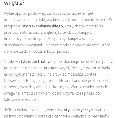
wnętrz?
Wybierając lampy do wnętrza, kluczowym aspektem jest
dopasowanie ich do stylu, w jakim urządzone jest pomieszczenie. W
przypadku
stylu skandynawskiego
, który charakteryzuje się
prostotą i naturalnością, najlepiej sprawdzą się lampy o
minimalistycznym designie. Mogą to być lampy wiszące z
drewnianymi akcentami lub proste modele z białym kloszem, które
wprowadzą do wnętrza lekkość i jasność.
Z kolei w
stylu industrialnym
, gdzie dominuje surowość i elegancja
połączona z elementami przemysłowymi, idealnym wyborem będą
lampy wykonane z metalu, na przykład mosiądzu lub stali.
Odpowiednie formy mogą mieć efektowne konstrukcje, które będą
stanowiły wyrazisty element dekoracyjny. Warto również zwrócić
uwagę na lampy z żarówkami odsłoniętymi, które pasują do
loftowych przestrzeni.
Jeśli natomiast urządzamy wnętrze w
stylu klasycznym
, warto
postawić na lampy o bardziej eleganckim wyglądzie, z materiałów