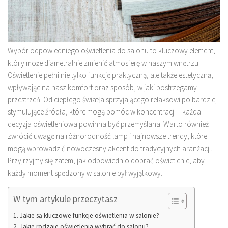
Wybór odpowiedniego oświetlenia do salonu to kluczowy element,
który może diametralnie zmienić atmosferę w naszym wnętrzu.
Oświetlenie pełni nie tylko funkcję praktyczną, ale także estetyczną,
wpływając na nasz komfort oraz sposób, w jaki postrzegamy
przestrzeń. Od ciepłego światła sprzyjającego relaksowi po bardziej
stymulujące źródła, które mogą pomóc w koncentracji – każda
decyzja oświetleniowa powinna być przemyślana. Warto również
zwrócić uwagę na różnorodność lamp i najnowsze trendy, które
mogą wprowadzić nowoczesny akcent do tradycyjnych aranżacji.
Przyjrzyjmy się zatem, jak odpowiednio dobrać oświetlenie, aby
każdy moment spędzony w salonie był wyjątkowy.
W tym artykule przeczytasz
Jakie są kluczowe funkcje oświetlenia w salonie?
Jakie rodzaje oświetlenia wybrać do salonu?