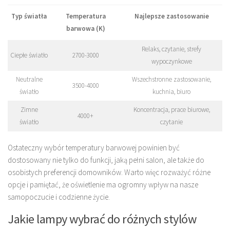
Typ światła
Temperatura
Najlepsze zastosowanie
barwowa (K)
Relaks, czytanie, strefy
Ciepłe światło
2700-3000
wypoczynkowe
Neutralne
Wszechstronne zastosowanie,
3500-4000
światło
kuchnia, biuro
Zimne
Koncentracja, prace biurowe,
4000+
światło
czytanie
Ostateczny wybór temperatury barwowej powinien być
dostosowany nie tylko do funkcji, jaką pełni salon, ale także do
osobistych preferencji domowników. Warto więc rozważyć różne
opcje i pamiętać, że oświetlenie ma ogromny wpływ na nasze
samopoczucie i codzienne życie.
Jakie lampy wybrać do różnych stylów