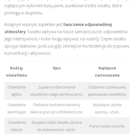
najlepszym wyborem będą jasne, punktowe źródła światła, które
pomogą w skupieniu.
Kolejnym ważnym aspektem jest
tworzenie odpowiedniej
atmosfery
. Światło wpływa na nasze samopoczucie; odpowiednia
jego intensywność i kolor mogą wpływać na nastrój. Ciepłe światło
sprzyja relaksowi, podczas gdy zimniejsze ma tendencję do poprawy
koncentracji i aktywności.
Rodzaj
Opis
Najlepsze
oświetlenia
zastosowanie
Oświetlenie
Zapewnia równomierne
Codzienne użytkowanie,
ogólne
oświetlenie całego pomieszczenia.
podstawowe oświetlenie.
Oświetlenie
Podkreśla konkretne elementy
Wydobycie atutów
akcentujące
dekoracyjne lub architektoniczne.
wystroju, sztuki.
Oświetlenie
Skupione źródła światła, idealne
Praca, nauka, czytanie.
robocze
do wykonywania zadań.