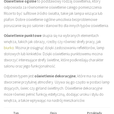
Oświetlenie ogólne
to podstawowy rodzaj oświetlenia, który
odpowiada za równomierne oświetlenie całego pomieszczenia.
Może to być sufitowe źródło światła, takie jak lampa wisząca lub
plafon. Dobre oświetlenie ogólne umożliwia bezproblemowe
poruszanie się po salonie i stanowi tło dla innych typów oświetlenia.
Oświetlenie punktowe
skupia się na wybranych elementach
wnętrza, takich jak obrazy, rzeźby czy również strefy pracy, jak
biurko
. Można je osiągnąć dzięki zastosowaniu reflektorów, lamp
stołowych lub kinkietów. Dzięki oświetleniu punktowemu można
stworzyć interesujące strefy świetlne, które podkreślają charakter
salonu oraz jego funkcjonalność.
Ostatnim typem jest
oświetlenie dekoracyjne
, które ma na celu
stworzenie przytulnej atmosfery. Używa się go często w postaci lamp
stojących, świec czy girland świetlnych. Oświetlenie dekoracyjne
może również pełnić funkcję estetyczną, dodając uroku i stylu do
wnętrza, a także wpływając na nastrój mieszkańców.
Typ
Opis
Przykłady