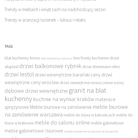
Trendy w meblach i wnętrzach na nadchodzący sezon
Trendy w aranżacji łazienek – luksus i relaks
TAGI
blat kuchenny krono
brw fronty kuchenne
drzwi
blat kuchenny marmur
drzwi balkonowe rybnik
aluplast
drzwi drewniane retro
drzwi lestol
drzwi wewnętrzne barański ceny
drzwi
wewnętrzne ceny wrocław
drzwi zewnętrzne nowoczesne wzory
granit na blat
dębowe drzwi wewnętrzne
kuchenny
kuchnie na wymiar kraków
materace
meble biurowe
sprężynowe
Meble biurowe na zamówienie
na zamówienie warszawa
meble do biura w katowicach
meble do
meble do salonu online
biura w krakowie
meble gabinetowe
meble gabinetowe i biurowe
meble kuchenne na wymiar w szczecinie