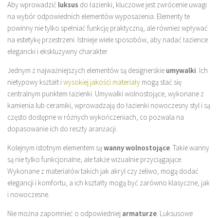
Aby wprowadzić
luksus
do łazienki, kluczowe jest zwrócenie uwagi
na wybór odpowiednich elementów wyposażenia. Elementy te
powinny nie tylko spełniać funkcję praktyczną, ale również wpływać
na estetykę przestrzeni. Istnieje wiele sposobów, aby nadać łazience
elegancki i ekskluzywny charakter.
Jednym z najważniejszych elementów są designerskie
umywalki
. Ich
nietypowy kształt i
wysokiej jakości materiały
mogą stać się
centralnym punktem łazienki. Umywalki wolnostojące, wykonane z
kamienia lub ceramiki, wprowadzają do łazienki nowoczesny styl i są
często dostępne w różnych wykończeniach, co pozwala na
dopasowanie ich do reszty aranżacji.
Kolejnym istotnym elementem są
wanny wolnostojące
. Takie wanny
są nie tylko funkcjonalne, ale także wizualnie przyciągające.
Wykonane z materiałów takich jak akryl czy żeliwo, mogą dodać
elegancji i komfortu, a ich kształty mogą być zarówno klasyczne, jak
i nowoczesne.
Nie można zapomnieć o odpowiedniej
armaturze
. Luksusowe