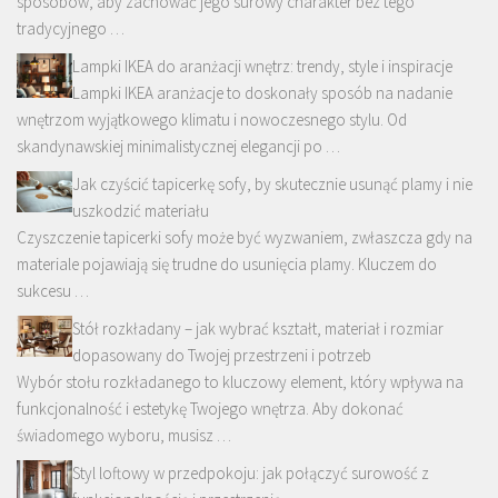
sposobów, aby zachować jego surowy charakter bez tego
tradycyjnego …
Lampki IKEA do aranżacji wnętrz: trendy, style i inspiracje
Lampki IKEA aranżacje to doskonały sposób na nadanie
wnętrzom wyjątkowego klimatu i nowoczesnego stylu. Od
skandynawskiej minimalistycznej elegancji po …
Jak czyścić tapicerkę sofy, by skutecznie usunąć plamy i nie
uszkodzić materiału
Czyszczenie tapicerki sofy może być wyzwaniem, zwłaszcza gdy na
materiale pojawiają się trudne do usunięcia plamy. Kluczem do
sukcesu …
Stół rozkładany – jak wybrać kształt, materiał i rozmiar
dopasowany do Twojej przestrzeni i potrzeb
Wybór stołu rozkładanego to kluczowy element, który wpływa na
funkcjonalność i estetykę Twojego wnętrza. Aby dokonać
świadomego wyboru, musisz …
Styl loftowy w przedpokoju: jak połączyć surowość z