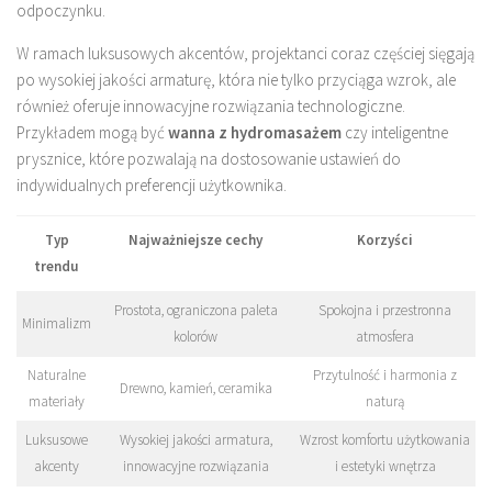
odpoczynku.
W ramach luksusowych akcentów, projektanci coraz częściej sięgają
po wysokiej jakości armaturę, która nie tylko przyciąga wzrok, ale
również oferuje innowacyjne rozwiązania technologiczne.
Przykładem mogą być
wanna z hydromasażem
czy inteligentne
prysznice, które pozwalają na dostosowanie ustawień do
indywidualnych preferencji użytkownika.
Typ
Najważniejsze cechy
Korzyści
trendu
Prostota, ograniczona paleta
Spokojna i przestronna
Minimalizm
kolorów
atmosfera
Naturalne
Przytulność i harmonia z
Drewno, kamień, ceramika
materiały
naturą
Luksusowe
Wysokiej jakości armatura,
Wzrost komfortu użytkowania
akcenty
innowacyjne rozwiązania
i estetyki wnętrza