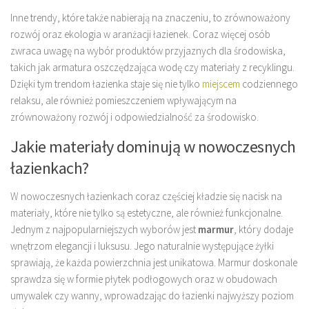
Inne trendy, które także nabierają na znaczeniu, to zrównoważony
rozwój oraz ekologia w aranżacji łazienek. Coraz więcej osób
zwraca uwagę na wybór produktów przyjaznych dla środowiska,
takich jak armatura oszczędzająca wodę czy materiały z recyklingu.
Dzięki tym trendom łazienka staje się nie tylko
miejscem
codziennego
relaksu, ale również pomieszczeniem wpływającym na
zrównoważony rozwój i odpowiedzialność za środowisko.
Jakie materiały dominują w nowoczesnych
łazienkach?
W nowoczesnych łazienkach coraz częściej kładzie się nacisk na
materiały, które nie tylko są estetyczne, ale również funkcjonalne.
Jednym z najpopularniejszych wyborów jest
marmur
, który dodaje
wnętrzom elegancji i luksusu. Jego naturalnie występujące żyłki
sprawiają, że każda powierzchnia jest unikatowa. Marmur doskonale
sprawdza się w formie płytek podłogowych oraz w obudowach
umywalek czy wanny, wprowadzając do łazienki najwyższy poziom