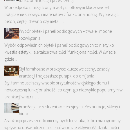
funkcjonalnością i przestrzenią
W przedpokoju urządzonym w stylu loftowym kluczowe jest
połączenie surowych materiałów z funkcjonalnością. Wybierając
beton, cegłę, drewno czy metal, …
Wybór płytek i paneli podłogowych – trwałe i modne
rozwiązania
Wybór odpowiednich płytek i paneli podłogowych to nie tylko
kwestia estetyki, ale także trwałości i funkcjonalności. W świecie,
gdzie …
Styl farmhouse w praktyce: kluczowe cechy, zasady
aranżacji i najczęstsze pułapki do omijania
Styl farmhouse łączy w sobie przytulność wiejskiego domu i
nowoczesną funkcjonalność, co czyni go niezwykle popularnym w
aranżacji wnętrz. …
Aranżacja przestrzeni komercyjnych: Restauracje, sklepy i
biura
Aranżacja przestrzeni komercyjnych to sztuka, która ma ogromny
wpływ na doświadczenia klientów oraz efektywność działalności