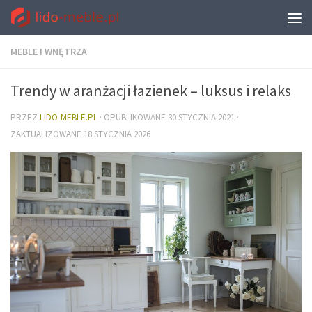
MEBLE I WNĘTRZA
Trendy w aranżacji łazienek – luksus i relaks
PRZEZ
LIDO-MEBLE.PL
· OPUBLIKOWANE
30 STYCZNIA 2021
·
ZAKTUALIZOWANE
18 STYCZNIA 2026