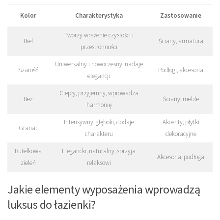
Kolor
Charakterystyka
Zastosowanie
Tworzy wrażenie czystości i
Biel
Ściany, armatura
przestronności
Uniwersalny i nowoczesny, nadaje
Szarość
Podłogi, akcesoria
elegancji
Ciepły, przyjemny, wprowadza
Beż
Ściany, meble
harmonię
Intensywny, głęboki, dodaje
Akcenty, płytki
Granat
charakteru
dekoracyjne
Butelkowa
Elegancki, naturalny, sprzyja
Akcesoria, podłoga
zieleń
relaksowi
Jakie elementy wyposażenia wprowadzą
luksus do łazienki?