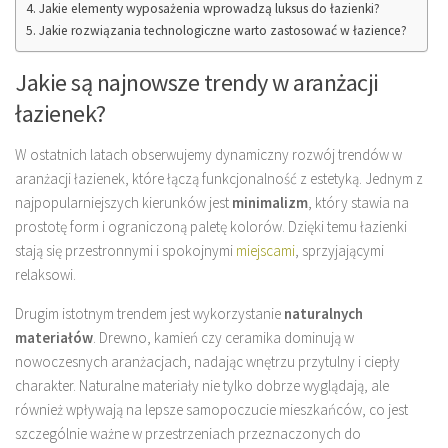
Jakie elementy wyposażenia wprowadzą luksus do łazienki?
Jakie rozwiązania technologiczne warto zastosować w łazience?
Jakie są najnowsze trendy w aranżacji
łazienek?
W ostatnich latach obserwujemy dynamiczny rozwój trendów w
aranżacji łazienek, które łączą funkcjonalność z estetyką. Jednym z
najpopularniejszych kierunków jest
minimalizm
, który stawia na
prostotę form i ograniczoną paletę kolorów. Dzięki temu łazienki
stają się przestronnymi i spokojnymi
miejscami
, sprzyjającymi
relaksowi.
Drugim istotnym trendem jest wykorzystanie
naturalnych
materiałów
. Drewno, kamień czy ceramika dominują w
nowoczesnych aranżacjach, nadając wnętrzu przytulny i ciepły
charakter. Naturalne materiały nie tylko dobrze wyglądają, ale
również wpływają na lepsze samopoczucie mieszkańców, co jest
szczególnie ważne w przestrzeniach przeznaczonych do