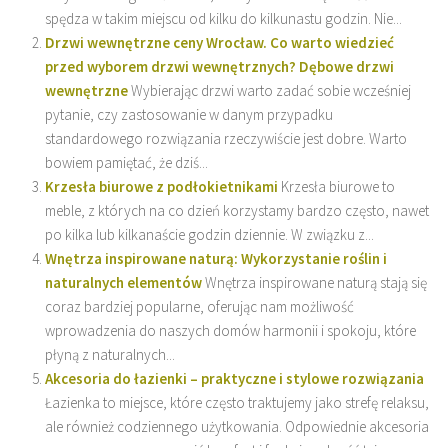
spędza w takim miejscu od kilku do kilkunastu godzin. Nie...
Drzwi wewnętrzne ceny Wrocław. Co warto wiedzieć
przed wyborem drzwi wewnętrznych? Dębowe drzwi
wewnętrzne
Wybierając drzwi warto zadać sobie wcześniej
pytanie, czy zastosowanie w danym przypadku
standardowego rozwiązania rzeczywiście jest dobre. Warto
bowiem pamiętać, że dziś...
Krzesła biurowe z podłokietnikami
Krzesła biurowe to
meble, z których na co dzień korzystamy bardzo często, nawet
po kilka lub kilkanaście godzin dziennie. W związku z...
Wnętrza inspirowane naturą: Wykorzystanie roślin i
naturalnych elementów
Wnętrza inspirowane naturą stają się
coraz bardziej popularne, oferując nam możliwość
wprowadzenia do naszych domów harmonii i spokoju, które
płyną z naturalnych...
Akcesoria do łazienki – praktyczne i stylowe rozwiązania
Łazienka to miejsce, które często traktujemy jako strefę relaksu,
ale również codziennego użytkowania. Odpowiednie akcesoria