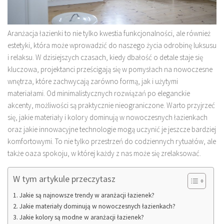
Aranżacja łazienki to nie tylko kwestia funkcjonalności, ale również
estetyki, która może wprowadzić do naszego życia odrobinę luksusu
i relaksu. W dzisiejszych czasach, kiedy dbałość o detale staje się
kluczowa, projektanci prześcigają się w pomysłach na nowoczesne
wnętrza, które zachwycają zarówno formą, jak i użytymi
materiałami. Od minimalistycznych rozwiązań po eleganckie
akcenty, możliwości są praktycznie nieograniczone. Warto przyjrzeć
się, jakie materiały i kolory dominują w nowoczesnych łazienkach
oraz jakie innowacyjne technologie mogą uczynić je jeszcze bardziej
komfortowymi. To nie tylko przestrzeń do codziennych rytuałów, ale
także oaza spokoju, w której każdy z nas może się zrelaksować.
W tym artykule przeczytasz
Jakie są najnowsze trendy w aranżacji łazienek?
Jakie materiały dominują w nowoczesnych łazienkach?
Jakie kolory są modne w aranżacji łazienek?