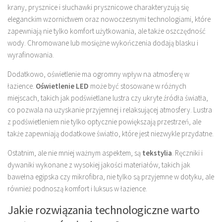
krany, prysznice i słuchawki prysznicowe charakteryzują się
eleganckim wzornictwem oraz nowoczesnymi technologiami, które
zapewniają nie tylko komfort użytkowania, ale także oszczędność
wody. Chromowane lub mosiężne wykończenia dodają blasku i
wyrafinowania.
Dodatkowo, oświetlenie ma ogromny wpływ na atmosferę w
łazience.
Oświetlenie LED
może być stosowane w różnych
miejscach, takich jak podświetlane lustra czy ukryte źródła światła,
co pozwala na uzyskanie przyjemnej i relaksującej atmosfery. Lustra
z podświetleniem nie tylko optycznie powiększają przestrzeń, ale
także zapewniają dodatkowe światło, które jest niezwykle przydatne.
Ostatnim, ale nie mniej ważnym aspektem, są
tekstylia
. Ręczniki i
dywaniki wykonane z wysokiej jakości materiałów, takich jak
bawełna egipska czy mikrofibra, nie tylko są przyjemne w dotyku, ale
również podnoszą komfort i luksus w łazience.
Jakie rozwiązania technologiczne warto