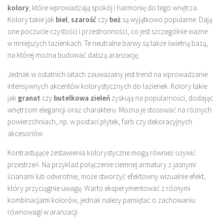
kolory
, które wprowadzają spokój i harmonię do tego wnętrza.
Kolory takie jak
biel
,
szarość
czy
beż
są wyjątkowo popularne. Dają
one poczucie czystości i przestronności, co jest szczególnie ważne
w mniejszych łazienkach. Te neutralne barwy są także świetną bazą,
na której można budować dalszą aranżację.
Jednak w ostatnich latach zauważalny jest trend na wprowadzanie
intensywnych akcentów kolorystycznych do łazienek. Kolory takie
jak
granat
czy
butelkowa zieleń
zyskują na popularności, dodając
wnętrzom elegancji oraz charakteru. Można je stosować na różnych
powierzchniach, np. w postaci płytek, farb czy dekoracyjnych
akcesoriów.
Kontrastujące zestawienia kolorystyczne mogą również ożywić
przestrzeń. Na przykład połączenie ciemnej armatury z jasnymi
ścianami lub odwrotnie, może stworzyć efektowny wizualnie efekt,
który przyciągnie uwagę. Warto eksperymentować z różnymi
kombinacjami kolorów, jednak należy pamiętać o zachowaniu
równowagi w aranżacji.