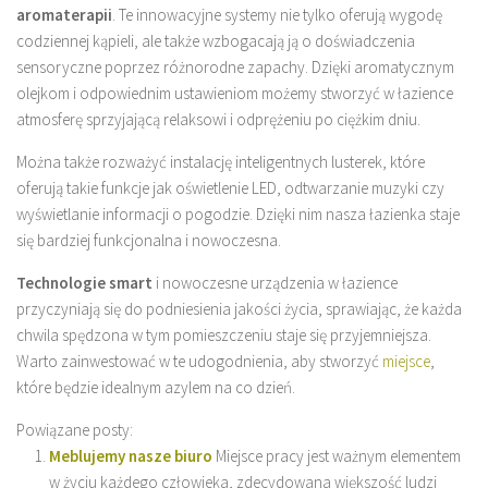
aromaterapii
. Te innowacyjne systemy nie tylko oferują wygodę
codziennej kąpieli, ale także wzbogacają ją o doświadczenia
sensoryczne poprzez różnorodne zapachy. Dzięki aromatycznym
olejkom i odpowiednim ustawieniom możemy stworzyć w łazience
atmosferę sprzyjającą relaksowi i odprężeniu po ciężkim dniu.
Można także rozważyć instalację inteligentnych lusterek, które
oferują takie funkcje jak oświetlenie LED, odtwarzanie muzyki czy
wyświetlanie informacji o pogodzie. Dzięki nim nasza łazienka staje
się bardziej funkcjonalna i nowoczesna.
Technologie smart
i nowoczesne urządzenia w łazience
przyczyniają się do podniesienia jakości życia, sprawiając, że każda
chwila spędzona w tym pomieszczeniu staje się przyjemniejsza.
Warto zainwestować w te udogodnienia, aby stworzyć
miejsce
,
które będzie idealnym azylem na co dzień.
Powiązane posty:
Meblujemy nasze biuro
Miejsce pracy jest ważnym elementem
w życiu każdego człowieka, zdecydowana większość ludzi