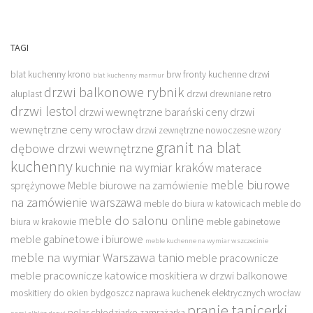
TAGI
blat kuchenny krono
brw fronty kuchenne
drzwi
blat kuchenny marmur
drzwi balkonowe rybnik
aluplast
drzwi drewniane retro
drzwi lestol
drzwi wewnętrzne barański ceny
drzwi
wewnętrzne ceny wrocław
drzwi zewnętrzne nowoczesne wzory
granit na blat
dębowe drzwi wewnętrzne
kuchenny
kuchnie na wymiar kraków
materace
meble biurowe
sprężynowe
Meble biurowe na zamówienie
na zamówienie warszawa
meble do biura w katowicach
meble do
meble do salonu online
biura w krakowie
meble gabinetowe
meble gabinetowe i biurowe
meble kuchenne na wymiar w szczecinie
meble na wymiar Warszawa tanio
meble pracownicze
meble pracownicze katowice
moskitiera w drzwi balkonowe
moskitiery do okien bydgoszcz
naprawa kuchenek elektrycznych wrocław
pranie tapicerki
polar chłodziarko zamrażarka