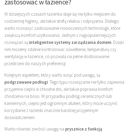
zastosować w łazience?
W dzisiejszych czasach łazienka staje się nie tylko miejscem do
codziennej higieny, ale także strefą relaksu i odprężenia. Dlatego
warto rozważyć zastosowanie nowoczesnych technologii, które
zwiększą komfort użytkowania. Jednym z najpopularniejszych
rozwiązań są
inteligentne systemy zarządzania domem
. Dzięki
nim możemy zdalnie kontrolować oświetlenie, temperaturę czy
wentylację w łazience, co pozwala na pełne dostosowanie
przestrzeni do naszych preferencji.
Kolejnym aspektem, który warto wziąć pod uwagę, są
podgrzewane podłogi
. Tego typu rozwiązanie nie tylko zapewnia
przyjemne ciepło w chłodne dni, ale także poprawia komfort
chodzenia na boso. W przypadku podłóg ceramicznych lub
kamiennych, ciepło jest ogromnym atutem, który może uczynić
korzystanie z łazienki znacznie bardziej przyjemnym
doświadczeniem.
Warto również zwrócić uwagę na
prysznice z funkcją