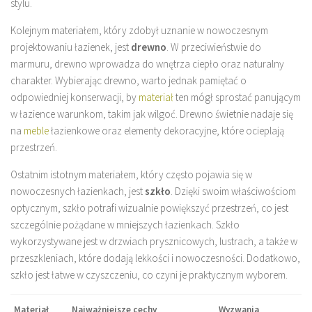
stylu.
Kolejnym materiałem, który zdobył uznanie w nowoczesnym
projektowaniu łazienek, jest
drewno
. W przeciwieństwie do
marmuru, drewno wprowadza do wnętrza ciepło oraz naturalny
charakter. Wybierając drewno, warto jednak pamiętać o
odpowiedniej konserwacji, by
materiał
ten mógł sprostać panującym
w łazience warunkom, takim jak wilgoć. Drewno świetnie nadaje się
na
meble
łazienkowe oraz elementy dekoracyjne, które ocieplają
przestrzeń.
Ostatnim istotnym materiałem, który często pojawia się w
nowoczesnych łazienkach, jest
szkło
. Dzięki swoim właściwościom
optycznym, szkło potrafi wizualnie powiększyć przestrzeń, co jest
szczególnie pożądane w mniejszych łazienkach. Szkło
wykorzystywane jest w drzwiach prysznicowych, lustrach, a także w
przeszkleniach, które dodają lekkości i nowoczesności. Dodatkowo,
szkło jest łatwe w czyszczeniu, co czyni je praktycznym wyborem.
Materiał
Najważniejsze cechy
Wyzwania