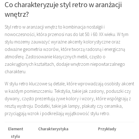
Co charakteryzuje styl retro w aranżacji
wnętrz?
Styl retro w aranżacji wnętrz to kombinacja nostalgii i
nowoczesności, która przenosi nas do lat 50. i 60. XX wieku. W tym
stylu możemy zauważyć wyraźne akcenty kolorystyczne oraz
odważne geometria wzorów, które tworzą radosną i energiczną
atmosferę. Zastosowanie klasycznych mebli, często o
zaokrąglonych kształtach, dodaje wnętrzom niepowtarzalnego
charakteru.
W stylu retro kluczowe są detale, które wprowadzają osobisty akcent
w każdym pomieszczeniu. Tekstylia, takie jak zasłony, poduszki czy
dywany, często prezentują żywe kolory i wzory, które współgrają z
resztą wystroju. Dodatki, takie jak lampy, plakaty czy ceramika,
przyciągają wzrok i podkreślają wyjątkowość stylu retro.
Element
Charakterystyka
Przykłady
stylu