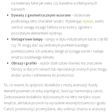
na materiały takie jak welur czy bawełna w intensywnych
barwach.
Dywany z geometrycznymi wzorami
– doskonale
podkreślają retro charakter wnętrz. Wybierając
dywan
, warto
zwrócić uwagę na jego fakturę oraz kolory zgodne z
pozostałymi elementami wystroju.
Vintage’owe lampy
– lampy w stylu industrialnym lub te z lat 60.
czy 70. mogą stać się centralnym punktem każdego
pomieszczenia. Ich unikalny design przyciąga wzrok i nadaje
wnętrzu osobliwego klimatu.
Obrazy i grafiki
– wybór dzieł sztuki również ma znaczenie.
Obrazy w starych ramach lub reprodukcje znanych prac mogą
dodać uroku i odniesienia do przeszłości.
To, co ważne, to spójność dodatków z resztą aranżacji. Każdy
element powinien ze sobą współgrać, tworząc harmonijną całość.
Zastosowanie dodatków stylizowanych na retro nie tylko ożywi
wnętrze, ale także pozwoli na wyrażenie własnej tożsamości i gustu.
Całość powinna być przemyślana, aby uniknąć chaosu w aranżacji.