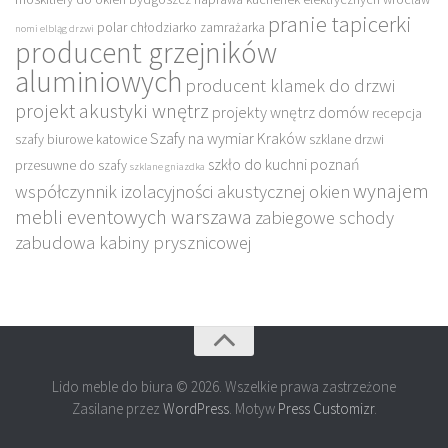
pranie tapicerki
polar chłodziarko zamrażarka
nomi elbląg drzwi
producent grzejników
aluminiowych
producent klamek do drzwi
projekt akustyki wnętrz
projekty wnętrz domów
recepcja
Szafy na wymiar Kraków
szafy biurowe katowice
szklane drzwi
szkło do kuchni poznań
przesuwne do szafy
szklane gniazdka
wynajem
współczynnik izolacyjności akustycznej okien
mebli eventowych warszawa
zabiegowe schody
zabudowa kabiny prysznicowej
Lido meble do biura © 2026. Wszelkie prawa zastrzeżone
Zasilane przez
WordPress
. Motyw
Press Customizr
.