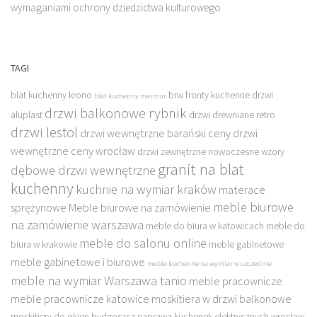
wymaganiami ochrony dziedzictwa kulturowego
TAGI
blat kuchenny krono
brw fronty kuchenne
drzwi
blat kuchenny marmur
drzwi balkonowe rybnik
aluplast
drzwi drewniane retro
drzwi lestol
drzwi wewnętrzne barański ceny
drzwi
wewnętrzne ceny wrocław
drzwi zewnętrzne nowoczesne wzory
granit na blat
dębowe drzwi wewnętrzne
kuchenny
kuchnie na wymiar kraków
materace
meble biurowe
sprężynowe
Meble biurowe na zamówienie
na zamówienie warszawa
meble do biura w katowicach
meble do
meble do salonu online
biura w krakowie
meble gabinetowe
meble gabinetowe i biurowe
meble kuchenne na wymiar w szczecinie
meble na wymiar Warszawa tanio
meble pracownicze
meble pracownicze katowice
moskitiera w drzwi balkonowe
moskitiery do okien bydgoszcz
naprawa kuchenek elektrycznych wrocław