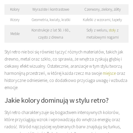
Kolory
Wyraziste i kontrastowe
Czerwony, zielony, żółty
Wzory
Geometria, kwiaty, kratki
Kafelki z wzorami, tapety
Konstrukcje z lat 50. i 60.,
Sofy z weluru,
stoły
z
Meble
często z drewna
metalowymi nogami
Styl retro nie boi się również łączyć różnych materiałów, takich jak
drewno, metal oraz szkło, co sprawia, że wnętrza zyskują głębię i
ciekawy efekt wizualny. Ostatecznie, aranżacje w tym stylu tworzą
harmonijną przestrzeń, w której każda rzecz ma swoje
miejsce
oraz
historyczne odniesienie, co dodatkowo przyciąga uwagę i wzbudza
emocje.
Jakie kolory dominują w stylu retro?
Styl retro charakteryzuje się bogactwem intensywnych kolorów,
które przyciągają wzrok i wprowadzają do wnętrza energię oraz
radość. Wśród najczęściej wybieranych barw znajdują się turkus,