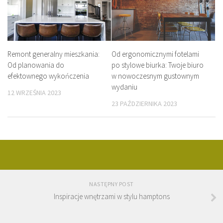
Remont generalny mieszkania:
Od ergonomicznymi fotelami
Od planowania do
po stylowe biurka: Twoje biuro
efektownego wykończenia
w nowoczesnym gustownym
wydaniu
12 WRZEŚNIA 2023
23 PAŹDZIERNIKA 2023
NASTĘPNY POST
Inspiracje wnętrzami w stylu hamptons