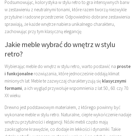
Podsumowując, kolorystyka w stylu retro to gra intensywnych barw
w zestawieniu z neutralnymi tonami, które razem tworzą niezwykle
przytulne i radosne przestrzenie. Odpowiednio dobrane zestawienia
sprawiają, że każde wnętrze nabiera unikalnego charakteru,
zachowując przy tym klasyczną elegancję.
Jakie meble wybrać do wnętrz w stylu
retro?
Wybierając meble do wnętrz w stylu retro, warto postawić na
proste
i funkcjonalne
rozwiązania, które jednocześnie oddają klimat
minionych lat. Meble te zazwyczaj charakteryzują się
klasycznymi
formami
, a ich wygląd przywołuje wspomnienia z lat 50., 60. czy 70.
XX wieku.
Drewno jest podstawowym materiałem, z którego powinny być
wykonane meble w stylu retro. Naturalne, ciepłe wykończenie nadaje
wnętrzu przytulności i elegancji. Nóżki mebli często mają
zaokrąglone krawędzie, co dodaje im lekkości i dynamiki. Takie