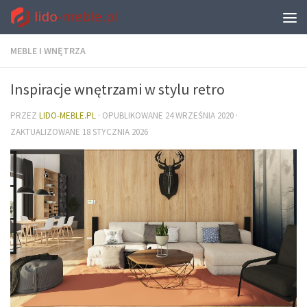
MEBLE I WNĘTRZA
Inspiracje wnętrzami w stylu retro
PRZEZ
LIDO-MEBLE.PL
· OPUBLIKOWANE
24 WRZEŚNIA 2020
·
ZAKTUALIZOWANE
18 STYCZNIA 2026