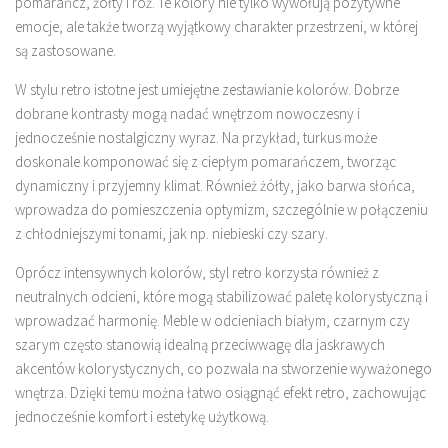
pomarańcz, żółty i róż. Te kolory nie tylko wywołują pozytywne
emocje, ale także tworzą wyjątkowy charakter przestrzeni, w której
są zastosowane.
W stylu retro istotne jest umiejętne zestawianie kolorów. Dobrze
dobrane kontrasty mogą nadać wnętrzom nowoczesny i
jednocześnie nostalgiczny wyraz. Na przykład, turkus może
doskonale komponować się z ciepłym pomarańczem, tworząc
dynamiczny i przyjemny klimat. Również żółty, jako barwa słońca,
wprowadza do pomieszczenia optymizm, szczególnie w połączeniu
z chłodniejszymi tonami, jak np. niebieski czy szary.
Oprócz intensywnych kolorów, styl retro korzysta również z
neutralnych odcieni, które mogą stabilizować paletę kolorystyczną i
wprowadzać harmonię. Meble w odcieniach białym, czarnym czy
szarym często stanowią idealną przeciwwagę dla jaskrawych
akcentów kolorystycznych, co pozwala na stworzenie wyważonego
wnętrza. Dzięki temu można łatwo osiągnąć efekt retro, zachowując
jednocześnie komfort i estetykę użytkową.