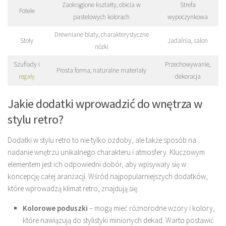
Zaokrąglone kształty, obicia w
Strefa
Fotele
pastelowych kolorach
wypoczynkowa
Drewniane blaty, charakterystyczne
Stoły
Jadalnia, salon
nóżki
Szuflady i
Przechowywanie,
Prosta forma, naturalne materiały
regały
dekoracja
Jakie dodatki wprowadzić do wnętrza w
stylu retro?
Dodatki w stylu retro to nie tylko ozdoby, ale także sposób na
nadanie wnętrzu unikalnego charakteru i atmosfery. Kluczowym
elementem jest ich odpowiedni dobór, aby wpisywały się w
koncepcję całej aranżacji. Wśród najpopularniejszych dodatków,
które wprowadzą klimat retro, znajdują się:
Kolorowe poduszki
– mogą mieć różnorodne wzory i kolory,
które nawiązują do stylistyki minionych dekad. Warto postawić