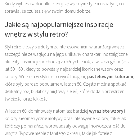
Kiedy wybierasz dodatki, kieruj się własnym stylem oraz tym, co
sprawia, że czujesz się w swoim domu dobrze.
Jakie są najpopularniejsze inspiracje
wnętrz w stylu retro?
Styl retro cieszy się dużym zainteresowaniem w aranżacji wnętrz,
szczególnie ze względu na jego unikalny charakter i nostalgiczne
akcenty. Inspiracje pochodzą z różnych epok, a w szczególności z
lat 50. i 60., kiedy to powstały najbardziej ikoniczne wzory oraz
kolory. Wnętrza w stylu retro wyróżniają się
pastelowymi kolorami
,
które były bardzo popularne w latach 50. Często można spotkać
delikatny róż, błękit czy miętowy zieleń, które dodają przestrzeni
świeżości oraz lekkości.
W latach 60. dominowały natomiast bardziej
wyraziste wzory
i
kolory. Geometryczne motywy oraz intensywne kolory, takie jak
żółć czy pomarańcz, wprowadzały odwagę i nowoczesność do
wnętrz. Typowe meble z tamtego okresu, takie jak fotele z