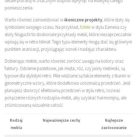
detale potrafią w znacznym stopniu wpłynąć na estetykę całego
pomieszczenia.
Warto również zainwestować w
ikoniczne projekty
, które stały się
symbolami swojego czasu. Na przykład,
fotele
w stylu Eamesa czy
stoły Noguchi to doskonałe przykłady mebli, które niezaprzeczalnie
wpisują się w retro klimat. Tego typu elementy mogą stać się głównym
punktem aranżacji, przyciągając wzrok i nadając charakteru.
Dobierając meble, warto również zwrócić uwagę na kolory oraz
faktury. Odcienie pastelowe, jak mięta, róż, czy jasny niebieski, są
typowe dla stylistyki retro. Mile widziane są także elementy z tkanin w
geometryczne wzory, które dodatkowo urozmaicą przestrzeń. Jeśli
planujesz stworzyć efektowną przestrzeń w stylu retro, rozważ
połączenie różnych rodzajów mebli, aby uzyskać harmonijną, ale
zróżnicowaną wizualnie całość.
Rodzaj
Najważniejsze cechy
Najlepsze
mebla
zastosowanie