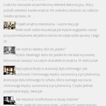
Lustra to niezwykle wszechstronny element dekoracyjny, który
potrafi odmienić każde wnętrze. Ich unikalna zdolność do odbicia
światła sprawia, że …
Projekt wnętrza mieszkania – ważne decyzje
Wiele osób sobie wizualizuje jak będzie wyglądało nasze
przyszłe mieszkanie ale jednocześnie nie zdaje sobie sprawy z tego
że …
Jak wybrać idealny stół do jadalni?
Wybór idealnego stołu do jadalni to nie lada wyzwanie,
które może zaważyć na całym charakterze wnętrza. W obliczu tak …
Najczęstsze błędy w aranżacji stylu loftowego i jak
zachować równowagę między surowością a przytulnością
Aranżacja stylu loftowego to sztuka, która wymaga wyczucia
równowagi między surowością a przytulnością. Często jednak
popełniane błędy, takie jak …
Jak mieszkać komfortowo w dużej rodzinie?
Przez wiele lat ogromne domy, w których zamieszkiwało