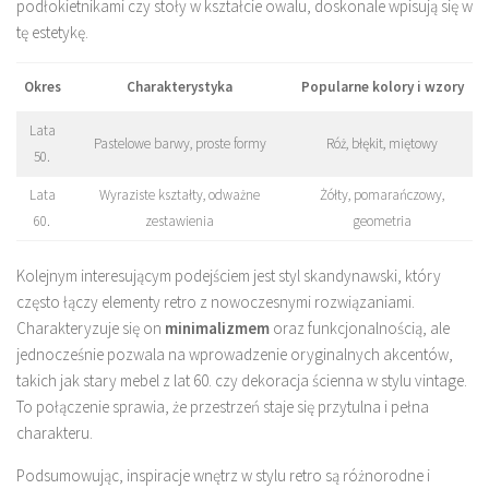
podłokietnikami czy stoły w kształcie owalu, doskonale wpisują się w
tę estetykę.
Okres
Charakterystyka
Popularne kolory i wzory
Lata
Pastelowe barwy, proste formy
Róż, błękit, miętowy
50.
Lata
Wyraziste kształty, odważne
Żółty, pomarańczowy,
60.
zestawienia
geometria
Kolejnym interesującym podejściem jest styl skandynawski, który
często łączy elementy retro z nowoczesnymi rozwiązaniami.
Charakteryzuje się on
minimalizmem
oraz funkcjonalnością, ale
jednocześnie pozwala na wprowadzenie oryginalnych akcentów,
takich jak stary mebel z lat 60. czy dekoracja ścienna w stylu vintage.
To połączenie sprawia, że przestrzeń staje się przytulna i pełna
charakteru.
Podsumowując, inspiracje wnętrz w stylu retro są różnorodne i