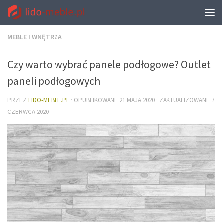
MEBLE I WNĘTRZA
Czy warto wybrać panele podłogowe? Outlet
paneli podłogowych
PRZEZ
LIDO-MEBLE.PL
· OPUBLIKOWANE
21 MAJA 2020
· ZAKTUALIZOWANE
7
CZERWCA 2020