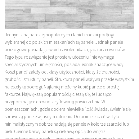
Jednym z najbardziej popularnych i tanich rodzai podłogi
wybieranej do polskich mieszkaniach są panele. Jednak panele
podłogowe posiadają swoich zwolennikach, jak i przeciwników.
Tego typu rozwiązanie jest proste w ułożeniu i nie wymaga
specjalistycznych umiejętności, posiada jednak znaczące wady.
Koszt paneli zależy od; klasy użyteczności, klasy ścieralności,
grubości, struktury paneli. Struktura paneli wpływa przede wszystkim
na estetykę podłogi. Najtaniej możemy kupić panele o prostej
fakturze. Największą popularnością cieszą się, te łudząco
przypominające drewno z ryflowaną powierzchnia.W
pomieszczeniach, gdzie dociera niewielka ilość światła, świetnie się
sprawdzą panele w jasnym odcieniu. Do pomieszczeń w stylu
minimalistycznym dobrze nadają się panele w kolorze szarości lub
bieli. Ciemne barwy paneli są ciekawą opcją do wnętrz
zaaranżowanych w stylu klasycznym.Im wyższy parametr klasy