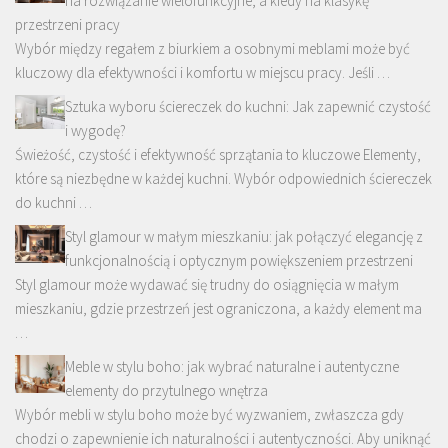
na rozwiązanie wielofunkcyjne, a kiedy na klasykę
przestrzeni pracy
Wybór między regałem z biurkiem a osobnymi meblami może być
kluczowy dla efektywności i komfortu w miejscu pracy. Jeśli …
Sztuka wyboru ściereczek do kuchni: Jak zapewnić czystość
i wygodę?
Świeżość, czystość i efektywność sprzątania to kluczowe Elementy,
które są niezbędne w każdej kuchni. Wybór odpowiednich ściereczek
do kuchni …
Styl glamour w małym mieszkaniu: jak połączyć elegancję z
funkcjonalnością i optycznym powiększeniem przestrzeni
Styl glamour może wydawać się trudny do osiągnięcia w małym
mieszkaniu, gdzie przestrzeń jest ograniczona, a każdy element ma
…
Meble w stylu boho: jak wybrać naturalne i autentyczne
elementy do przytulnego wnętrza
Wybór mebli w stylu boho może być wyzwaniem, zwłaszcza gdy
chodzi o zapewnienie ich naturalności i autentyczności. Aby uniknąć