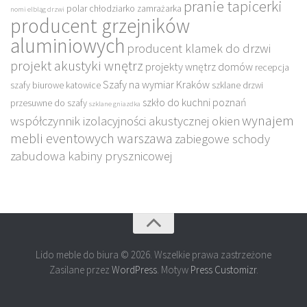
pranie tapicerki
polar chłodziarko zamrażarka
nomi elbląg drzwi
producent grzejników
aluminiowych
producent klamek do drzwi
projekt akustyki wnętrz
projekty wnętrz domów
recepcja
Szafy na wymiar Kraków
szafy biurowe katowice
szklane drzwi
szkło do kuchni poznań
przesuwne do szafy
szklane gniazdka
wynajem
współczynnik izolacyjności akustycznej okien
mebli eventowych warszawa
zabiegowe schody
zabudowa kabiny prysznicowej
Lido meble do biura © 2026. Wszelkie prawa zastrzeżone
Zasilane przez
WordPress
. Motyw
Press Customizr
.