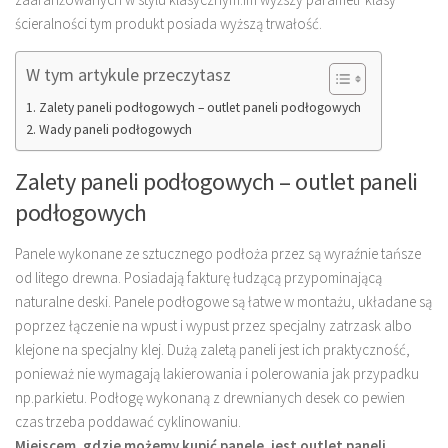
ścieralności tym produkt posiada wyższą trwałość.
W tym artykule przeczytasz
Zalety paneli podłogowych – outlet paneli podłogowych
Wady paneli podłogowych
Zalety paneli podłogowych – outlet paneli
podłogowych
Panele wykonane ze sztucznego podłoża przez są wyraźnie tańsze
od litego drewna. Posiadają fakturę łudzącą przypominającą
naturalne deski. Panele podłogowe są łatwe w montażu, układane są
poprzez łączenie na wpust i wypust przez specjalny zatrzask albo
klejone na specjalny klej. Dużą zaletą paneli jest ich praktyczność,
ponieważ nie wymagają lakierowania i polerowania jak przypadku
np.parkietu. Podłogę wykonaną z drewnianych desek co pewien
czas trzeba poddawać cyklinowaniu.
Miejscem, gdzie możemy kupić panele, jest outlet paneli