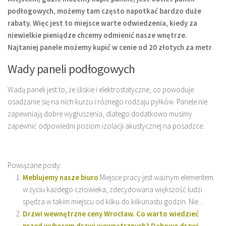
podłogowych, możemy tam często napotkać bardzo duże
rabaty. Więc jest to miejsce warte odwiedzenia, kiedy za
niewielkie pieniądze chcemy odmienić nasze wnętrze.
Najtaniej panele możemy kupić w cenie od 20 złotych za metr
.
Wady paneli podłogowych
Wadą paneli jest to, że śliskie i elektrostatyczne, co powoduje
osadzanie się na nich kurzu i różnego rodzaju pyłków. Panele nie
zapewniają dobre wygłuszenia, dlatego dodatkowo musimy
zapewnić odpowiedni poziom izolacji akustycznej na posadzce.
Powiązane posty:
Meblujemy nasze biuro
Miejsce pracy jest ważnym elementem
w życiu każdego człowieka, zdecydowana większość ludzi
spędza w takim miejscu od kilku do kilkunastu godzin. Nie...
Drzwi wewnętrzne ceny Wrocław. Co warto wiedzieć
przed wyborem drzwi wewnętrznych? Dębowe drzwi