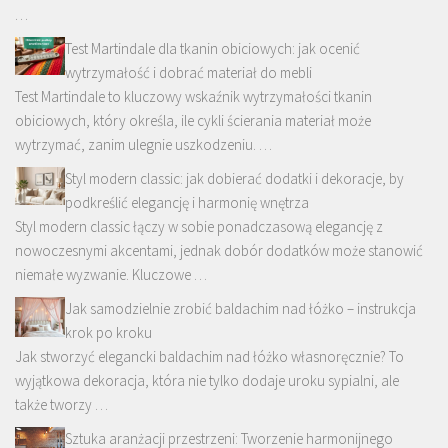
…
Test Martindale dla tkanin obiciowych: jak ocenić
wytrzymałość i dobrać materiał do mebli
Test Martindale to kluczowy wskaźnik wytrzymałości tkanin
obiciowych, który określa, ile cykli ścierania materiał może
wytrzymać, zanim ulegnie uszkodzeniu. …
Styl modern classic: jak dobierać dodatki i dekoracje, by
podkreślić elegancję i harmonię wnętrza
Styl modern classic łączy w sobie ponadczasową elegancję z
nowoczesnymi akcentami, jednak dobór dodatków może stanowić
niemałe wyzwanie. Kluczowe …
Jak samodzielnie zrobić baldachim nad łóżko – instrukcja
krok po kroku
Jak stworzyć elegancki baldachim nad łóżko własnoręcznie? To
wyjątkowa dekoracja, która nie tylko dodaje uroku sypialni, ale
także tworzy …
Sztuka aranżacji przestrzeni: Tworzenie harmonijnego