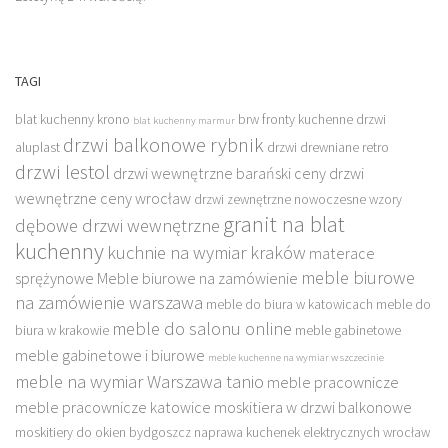
TAGI
blat kuchenny krono
brw fronty kuchenne
drzwi
blat kuchenny marmur
drzwi balkonowe rybnik
aluplast
drzwi drewniane retro
drzwi lestol
drzwi wewnętrzne barański ceny
drzwi
wewnętrzne ceny wrocław
drzwi zewnętrzne nowoczesne wzory
granit na blat
dębowe drzwi wewnętrzne
kuchenny
kuchnie na wymiar kraków
materace
meble biurowe
sprężynowe
Meble biurowe na zamówienie
na zamówienie warszawa
meble do biura w katowicach
meble do
meble do salonu online
biura w krakowie
meble gabinetowe
meble gabinetowe i biurowe
meble kuchenne na wymiar w szczecinie
meble na wymiar Warszawa tanio
meble pracownicze
meble pracownicze katowice
moskitiera w drzwi balkonowe
moskitiery do okien bydgoszcz
naprawa kuchenek elektrycznych wrocław