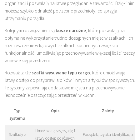
organizacji i pozwalają na łatwe przeglądanie zawartości. Dzięki nim
możesz szybko odnaleźć potrzebne przedmioty, co sprzyja
utrzymaniu porządku.
Kolejnym rozwiązaniem są
kosze narożne
, które pozwalają na
optymalne wykorzystanie trudno dostępnych miejsc w szafkach. Ich
rozmieszczenie w kątowych szafkach kuchennych zwiększa
funkcjonalność, umożliwiając przechowywanie większej ilości rzeczy
w niewielkiej przestrzeni.
Rozważ także
szafki wysuwane typu cargo
, które umożliwiają
łatwy dostęp do przypraw, słoików i innych artykułów spożywczych.
Te systemy zapewniają dodatkowe miejsca na przechowywanie,
jednocześnie oszczędzając przestrzeń w kuchni.
Typ
Opis
Zalety
systemu
Umożliwiają segregację i
Szuflady z
Porządek, szybka identyfikacja
łatwy dostęp do różnych