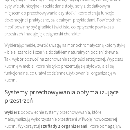
były wielofunkcyjne – rozkładane stoły, sofy z dodatkowym
miejscem do przechowywania czy stoliki, które oferują funkcje
dekoracyjne i praktyczne, są idealnymi przykładami. Powierzchnie
mebli powinny być gładkie i świetliste, co optycznie powiększa
przestrzeń i nadaje jej designerski charakter.
Wybierając meble, zwróć uwagę na monochromatyczną kolorystykę
– biele, szarości i czerń z dodatkiem naturalnych odcieni drewna.
Taki wybór pozwoli na zachowanie spójności estetycznej. Wyposaż
kuchnię w meble, które nie tylko prezentują się stylowo, ale i są
funkcjonalne, co ułatwi codzienne użytkowanie i organizację w
kuchni.
Systemy przechowywania optymalizujące
przestrzeń
Wybierz
odpowiednie systemy przechowywania, które
maksymalizują wykorzystanie przestrzeni w Twojej nowoczesnej
kuchni. Wykorzystuj
szuflady z organizerami
, które pomagają w