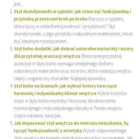
jest...
Styl skandynawski w sypialni: jak stworzyć funkcjonalną i
przytulną przestrzeń krok po kroku
Marzysz o sypialni,
która łączy w sobie funkcjonalność i przytulność? Styl
skandynawski, z jego prostotą i naturalnymi materiałami, może
być idealnym rozwiązaniem....
Styl boho dodatki: jak dobrać naturalne materiały i wzory
dla przytulnej aranżacji wnętrza
Stworzenie przytulnej
aranżacji w stylu boho wymaga umiejętnego doboru
naturalnych materiałów oraz wzorów, które nadadzą wnętrzu
ciepły i organiczny charakter. Najlepiej sprawdzą...
Styl boho na ścianach: jak wybrać kolory tworzące
harmonię i indywidualny klimat wnętrza
Wybór kolorów
ścian w stylu boho może być kluczowy dla stworzenia
harmonijnego i indywidualnego klimatu w Twoim wnętrzu.
Ciepłe odcienie, takie jak...
Jak dopasować styl wnętrza do metrażu mieszkania, by
łączyć funkcjonalność z estetyką
Wybór odpowiedniego
stylu wnętrza do małego mieszkania może być wyzwaniem, ale