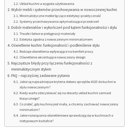
Układ kuchni a wygoda użytkowania
Wybór mebli i systemów przechowywania w nowoczesnej kuchni
Minimalistyczne meble łączące estetykę i praktyczność
Systemy przechowywania optymalizujące przestrzeń
Dobór materiałów i wykończeń pod kątem funkcjonalności i stylu
Trwałe i łatwe w pielęgnacji materiały
Estetyka zgodna z nowoczesnym minimalizmem
Oświetlenie kuchni: funkcjonalność i podkreślenie stylu
Rodzaje oświetlenia wpływające na komfort pracy
Oświetlenie akcentujące nowoczesny design
Najczęstsze błędy przy łączeniu funkcjonalności z
minimalistycznym stylem
FAQ – najczęściej zadawane pytania
Jakie są najważniejsze kryteria doboru sprzętów AGD do kuchni w
stylu nowoczesnym?
Kiedy warto zdecydować się na otwarty układ kuchni zamiast
klasycznego?
Co zrobić, gdy kuchnia jest mała, a chcemy zachować nowoczesny
minimalizm?
Jakie rozwiązania oświetleniowe sprawdzają się w kuchniach o
nietypowym kształcie?