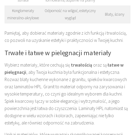
surface
formowania, odporne na plamy
Konglomeraty
Odporność na wilgoć, estetyczny
Blaty, ściany
mineralno-akrylowe
wygląd
Pamiętaj, aby dobierać materiały zgodnie z ich funkcją i trwałością,
co pozwoli na uzyskanie estetyki i praktyczności w Twojej kuchni.
Trwałe i łatwe w pielęgnacji materiały
Wybierz materiały, które cechują się
trwałością
oraz są
łatwe w
pielęgnacji
, aby Twoja kuchnia była funkcjonalna i estetyczna.
Rozważ blaty kuchenne wykonane z granitu, spieków kwarcowych
oraz laminatów HPL. Granit to materiał odporny na zarysowania i
wysokie temperatury, co czyni go idealnym wyborem dla kuchni.
Spiek kwarcowy łączy w sobie elegancję i wytrzymałość, a jego
powierzchnia jest łatwa do czyszczenia. Laminaty HPL natomiast są
dostępne w wielu wzorach i kolorach, zapewniając nie tylko
estetykę, ale również odporność na zabrudzenia.
Unikaj materiałów, które wymagają skomplikowanej konserwacji.