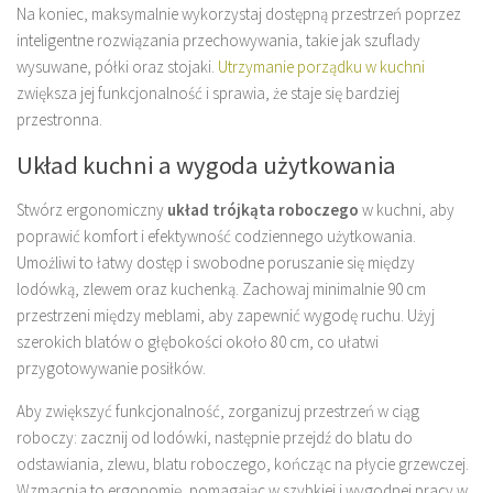
Na koniec, maksymalnie wykorzystaj dostępną przestrzeń poprzez
inteligentne rozwiązania przechowywania, takie jak szuflady
wysuwane, półki oraz stojaki.
Utrzymanie porządku w kuchni
zwiększa jej funkcjonalność i sprawia, że staje się bardziej
przestronna.
Układ kuchni a wygoda użytkowania
Stwórz ergonomiczny
układ trójkąta roboczego
w kuchni, aby
poprawić komfort i efektywność codziennego użytkowania.
Umożliwi to łatwy dostęp i swobodne poruszanie się między
lodówką, zlewem oraz kuchenką. Zachowaj minimalnie 90 cm
przestrzeni między meblami, aby zapewnić wygodę ruchu. Użyj
szerokich blatów o głębokości około 80 cm, co ułatwi
przygotowywanie posiłków.
Aby zwiększyć funkcjonalność, zorganizuj przestrzeń w ciąg
roboczy: zacznij od lodówki, następnie przejdź do blatu do
odstawiania, zlewu, blatu roboczego, kończąc na płycie grzewczej.
Wzmacnia to ergonomię, pomagając w szybkiej i wygodnej pracy w