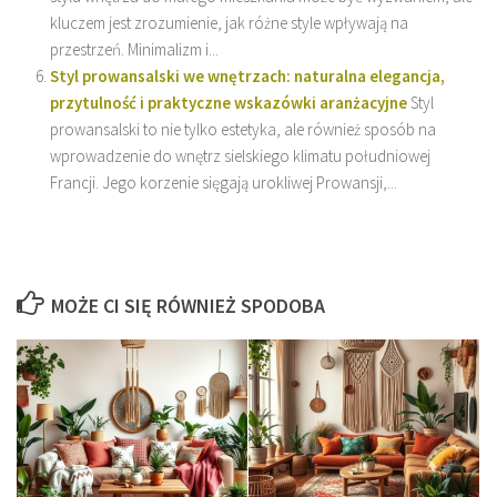
kluczem jest zrozumienie, jak różne style wpływają na
przestrzeń. Minimalizm i...
Styl prowansalski we wnętrzach: naturalna elegancja,
przytulność i praktyczne wskazówki aranżacyjne
Styl
prowansalski to nie tylko estetyka, ale również sposób na
wprowadzenie do wnętrz sielskiego klimatu południowej
Francji. Jego korzenie sięgają urokliwej Prowansji,...
MOŻE CI SIĘ RÓWNIEŻ SPODOBA