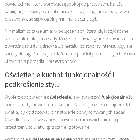
powierzchnie, które wprowadzą spokój do przestrzeni. Należy
pamiętać, że każdy element musi pełnić wyraźną funkcję użytkową
oraz wpisywać się w ogólny minimalistyczny styl.
Minimalizm to także umiar w połączeniach. Staraj się łączyć różne
faktury, ale unikaj przesady. Możesz zestawiać gładkie powierzchnie
z wyraźną strukturą drewna lub metalu, co stworzy interesujący, ale
spójny dialog. Pamiętaj, że dążenie do prostoty form sprzyja łatwości
utrzymania porządku i przestronności.
Oświetlenie kuchni: funkcjonalność i
podkreślenie stylu
Wybierz odpowiednie
oświetlenie
, aby zwiększyć
funkcjonalność
i
podkreślić styl nowoczesnej kuchni. Zastosuj różne rodzaje źródeł
światła, by dostosować ich natężenie do wykonywanych zadań.
Oświetlenie sufitowe zapewni równomierne oświetlenie całej
przestrzeni, co ułatwi sprzątanie i gotowanie.
Postaw na
oświetlenie punktowe
nad blatami roboczymi, które