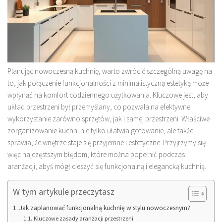
Planując nowoczesną kuchnię, warto zwrócić szczególną uwagę na
to, jak połączenie funkcjonalności z minimalistyczną estetyką może
wpłynąć na komfort codziennego użytkowania. Kluczowe jest, aby
układ przestrzeni był przemyślany, co pozwala na efektywne
wykorzystanie zarówno sprzętów, jak i samej przestrzeni. Właściwe
zorganizowanie kuchni nie tylko ułatwia gotowanie, ale także
sprawia, że wnętrze staje się przyjemne i estetyczne. Przyjrzymy się
więc najczęstszym błędom, które można popełnić podczas
aranżacji, abyś mógł cieszyć się funkcjonalną i elegancką kuchnią.
W tym artykule przeczytasz
Jak zaplanować funkcjonalną kuchnię w stylu nowoczesnym?
Kluczowe zasady aranżacji przestrzeni