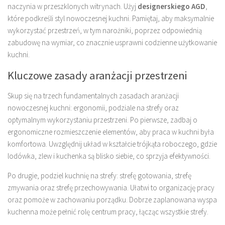
naczynia w przeszklonych witrynach. Użyj
designerskiego AGD
,
które podkreśli styl nowoczesnej kuchni. Pamiętaj, aby maksymalnie
wykorzystać przestrzeń, w tym narożniki, poprzez odpowiednią
zabudowę na wymiar, co znacznie usprawni codzienne użytkowanie
kuchni.
Kluczowe zasady aranżacji przestrzeni
Skup się na trzech fundamentalnych zasadach aranżacji
nowoczesnej kuchni: ergonomii, podziale na strefy oraz
optymalnym wykorzystaniu przestrzeni. Po pierwsze, zadbaj o
ergonomiczne rozmieszczenie elementów, aby praca w kuchni była
komfortowa. Uwzględnij układ w kształcie trójkąta roboczego, gdzie
lodówka, zlew i kuchenka są blisko siebie, co sprzyja efektywności.
Po drugie, podziel kuchnię na strefy: strefę gotowania, strefę
zmywania oraz strefę przechowywania. Ułatwi to organizację pracy
oraz pomoże w zachowaniu porządku. Dobrze zaplanowana wyspa
kuchenna może pełnić rolę centrum pracy, łącząc wszystkie strefy.