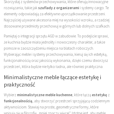
Skorzystaj z systemów przechowywania, które oferują innowacyjne
rozwiązania, takie jak
szuflady z organizerami
i systemy cargo. Te
elementy odpowiadają za efektywne uporządkowanie przestrzeni.
Najczęściej używane akcesoria miej na wysokości wzroku, a rzadziej
stosowane przedmioty przechowuj w górnych lub dolnych szafkach.
Pamiętaj o integracji sprzętu AGD w zabudowie. To podejście sprawi,
że kuchnia będzie miała jednolity i nowoczesny charakter, a także
pomoże w zaoszczędzeniu miejsca na blatach roboczych.
Wybierając meble i systemy przechowywania, kieruj się ich estetyką,
funkcjonalnością oraz jakością wykonania, dzięki czemu stworzysz
przestrzeń, która będzie nie tylko ładna, ale również praktyczna.
Minimalistyczne meble łączące estetykę i
praktyczność
Wybierz
minimalistyczne meble kuchenne
, które łączą
estetykę
z
funkcjonalnością
, aby stworzyć przestrzeń sprzyjającą codziennym
aktywnościom. Stawiaj na proste, geometryczne formy, które
wpisują się w filozofię „mniej znaczy więcej”. Istotne jest, aby meble