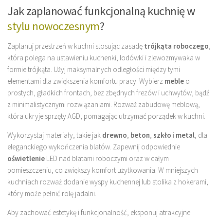
Jak zaplanować funkcjonalną kuchnię w
stylu nowoczesnym
?
Zaplanuj przestrzeń w kuchni stosując zasadę
trójkąta roboczego
,
która polega na ustawieniu kuchenki, lodówki i zlewozmywaka w
formie trójkąta. Użyj maksymalnych odległości między tymi
elementami dla zwiększenia komfortu pracy. Wybierz
meble
o
prostych, gładkich frontach, bez zbędnych frezów i uchwytów, bądź
z minimalistycznymi rozwiązaniami. Rozważ zabudowę meblową,
która ukryje sprzęty AGD, pomagając utrzymać porządek w kuchni.
Wykorzystaj materiały, takie jak
drewno
,
beton
,
szkło
i
metal
, dla
eleganckiego wykończenia blatów. Zapewnij odpowiednie
oświetlenie
LED nad blatami roboczymi oraz w całym
pomieszczeniu, co zwiększy komfort użytkowania. W mniejszych
kuchniach rozważ dodanie wyspy kuchennej lub stolika z hokerami,
który może pełnić rolę jadalni.
Aby zachować estetykę i funkcjonalność, eksponuj atrakcyjne