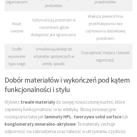
organizerami
przedmiotów.
produktów.
Większa powierzchnia
Optymalizują przestrzeń w
Kosze
przechowywania bez
narożnikach, gdzie
narożne
zajmowania dodatkowej
dostępność jest ograniczona.
przestrzeni.
Szafki
Umożliwiają dostęp do
Oszczędność miejsca i łatwość
wysuwane
artykułów spożywczych w
organizacji.
typu cargo
prosty sposób.
Dobór materiałów i wykończeń pod kątem
funkcjonalności i stylu
Wybierz
trwałe materiały
do swojej nowoczesnej kuchni, które
zapewnią funkcjonalność oraz estetykę. Stosuj innowacyjne
rozwiązania takie jak
laminaty HPL
,
tworzywa solid surface
lub
konglomeraty mineralno-akrylowe
. Te materiały cechuje
odporność na zabrudzenia oraz łatwość w utrzymaniu czystości.