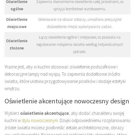
Oświetlenie
Zapewnia równomierne oświetlenie całej przestrzeni, co
ogólne
sprzyja komfortowi wzrokowemu.
Oświetlenie
Skierowane na obszar roboczy, umożliwia precyzyjne
miejscowe
doświetlenie miejsc wykonywania zadań.
Łączy oświetlenie ogólne i miejscowe, co pozwala na
Oświetlenie
regulowanie natężenia światła według indywidualnych
złożone
potrzeb.
Ważne jest, aby w kuchni stosować oświetlenie podszafkowe i
dekoracyjne lampy nad wyspą. To zapewnia dodatkowe źródło
światła, które ułatwia przygotowywanie posiłków i dodaje estetyki
wnętrzu.
Oświetlenie akcentujące nowoczesny design
Wybierz
oświetlenie akcentujące
, aby dodać charakteru swojej
kuchni w
stylu nowoczesnym
. Dzięki odpowiedniemu rozplanowaniu
źródeł światła możesz podkreślić detale architektoniczne, obrazy
czy unikalne meble. Rozpocznij od zrobienia listy elementów, które