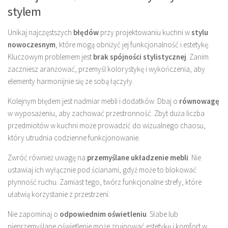
stylem
Unikaj najczęstszych
błędów
przy projektowaniu kuchni w
stylu
nowoczesnym
, które mogą obniżyć jej funkcjonalność i estetykę.
Kluczowym problemem jest
brak spójności stylistycznej
. Zanim
zaczniesz aranżować, przemyśl kolorystykę i wykończenia, aby
elementy harmonijnie się ze sobą łączyły.
Kolejnym błędem jest nadmiar mebli i dodatków. Dbaj o
równowagę
w wyposażeniu, aby zachować przestronność. Zbyt duża liczba
przedmiotów w kuchni może prowadzić do wizualnego chaosu,
który utrudnia codzienne funkcjonowanie.
Zwróć również uwagę na
przemyślane układzenie mebli
. Nie
ustawiaj ich wyłącznie pod ścianami, gdyż może to blokować
płynność ruchu. Zamiast tego, twórz funkcjonalne strefy, które
ułatwią korzystanie z przestrzeni.
Nie zapominaj o
odpowiednim oświetleniu
. Słabe lub
nieprzemyślane oświetlenie może zrujnować estetykę i komfort w