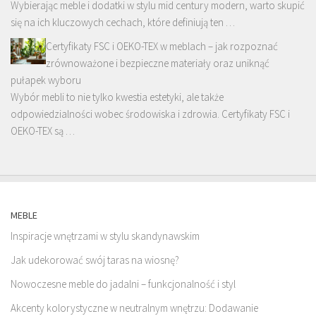
Wybierając meble i dodatki w stylu mid century modern, warto skupić
się na ich kluczowych cechach, które definiują ten …
Certyfikaty FSC i OEKO-TEX w meblach – jak rozpoznać
zrównoważone i bezpieczne materiały oraz uniknąć
pułapek wyboru
Wybór mebli to nie tylko kwestia estetyki, ale także
odpowiedzialności wobec środowiska i zdrowia. Certyfikaty FSC i
OEKO-TEX są …
MEBLE
Inspiracje wnętrzami w stylu skandynawskim
Jak udekorować swój taras na wiosnę?
Nowoczesne meble do jadalni – funkcjonalność i styl
Akcenty kolorystyczne w neutralnym wnętrzu: Dodawanie