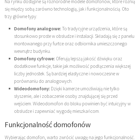
Na rynku dostępne są różnorodne modele domofonów, które różnią
się między sobą zarówno technologią, jak i funkcjonalnością. Oto
trzy główne typy:
Domofony analogowe:
To tradycyjne urządzenia, które są
stosunkowo proste w obsłudze i instalacji. Składają się z panelu
montowanego przy furtce oraz odbiornika umieszczonego
wewnątrz budynku.
Domofony cyfrowe:
Oferują lepszą jakość dźwięku oraz
dodatkowe funkcje, takie jak możliwość podłączenia większej
liczby jednostek. Są bardziej elastyczne i nowoczesne w
porównaniu do analogowych.
Wideodomofony:
Dzięki kamerze umożliwiają nie tylko
słyszenie, ale i zobaczenie osoby znajdującej się przed
wejściem. Wideodomofon do bloku powinien być intuicyjny w
obsłudze i zapewniać wygodę mieszkańcom.
Funkcjonalność domofonów
Wybierając domofon, warto zwrócić uwagę na jego funkcjonalność.