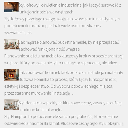
Styl loftowy i oświetlenie industrialne: jak łączyć surowość z
funkcjonalnością we wnętrzach
Styl loftowy przyciąga uwagę swoją surowością i minimalistycznym
podejściem do aranżacji, jednak wiele osób boryka się z
wyzwaniem, jak …
Jak mądrze planować budżet na meble, by nie przepłacać i
zachować funkcjonalność wnętrza
Planowanie budżetu na meble to kluczowy krok w procesie aranżacji
wnętrza, który pozwala nie tylko uniknąć przepłacania, ale także …
Jak zbudować kominek krok po kroku: instrukcja i materiały
Budowa kominka to proces, który łączy funkcjonalność,
estetykę i bezpieczeństwo. Od wyboru odpowiedniego miejsca,
przez staranne murowanie i instalację …
Styl Hampton w praktyce: kluczowe cechy, zasady aranżacji
i nadmorski klimat wnętrz
Styl Hampton to połączenie elegancji i przytulności, które idealnie
odzwierciedla nadmorski klimat. Kluczowe cechy tego stylu obejmują