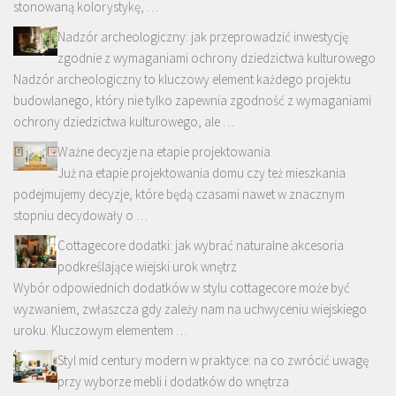
stonowaną kolorystykę, …
Nadzór archeologiczny: jak przeprowadzić inwestycję
zgodnie z wymaganiami ochrony dziedzictwa kulturowego
Nadzór archeologiczny to kluczowy element każdego projektu
budowlanego, który nie tylko zapewnia zgodność z wymaganiami
ochrony dziedzictwa kulturowego, ale …
Ważne decyzje na etapie projektowania
Już na etapie projektowania domu czy też mieszkania
podejmujemy decyzje, które będą czasami nawet w znacznym
stopniu decydowały o …
Cottagecore dodatki: jak wybrać naturalne akcesoria
podkreślające wiejski urok wnętrz
Wybór odpowiednich dodatków w stylu cottagecore może być
wyzwaniem, zwłaszcza gdy zależy nam na uchwyceniu wiejskiego
uroku. Kluczowym elementem …
Styl mid century modern w praktyce: na co zwrócić uwagę
przy wyborze mebli i dodatków do wnętrza