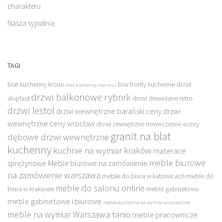
charakteru
Nasza sypialnia
TAGI
blat kuchenny krono
brw fronty kuchenne
drzwi
blat kuchenny marmur
drzwi balkonowe rybnik
aluplast
drzwi drewniane retro
drzwi lestol
drzwi wewnętrzne barański ceny
drzwi
wewnętrzne ceny wrocław
drzwi zewnętrzne nowoczesne wzory
granit na blat
dębowe drzwi wewnętrzne
kuchenny
kuchnie na wymiar kraków
materace
meble biurowe
sprężynowe
Meble biurowe na zamówienie
na zamówienie warszawa
meble do biura w katowicach
meble do
meble do salonu online
biura w krakowie
meble gabinetowe
meble gabinetowe i biurowe
meble kuchenne na wymiar w szczecinie
meble na wymiar Warszawa tanio
meble pracownicze