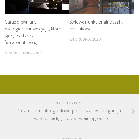
Garaż drewniany –
Stylowe i funkcjonalne szafki
ekologiczna inwestycja, która
łazienkowe
łączy estetykę z
24 GRUDNIA 2020
funkcjonalnością
6 PAŹDZIERNIKA 2023
NASTĘPNY POST
Drewniane meble ogrodowe: ponadczasowa elegancja,
trwałość i pielęgnacja w Twoim ogrodzie
POPRZEDNI POST