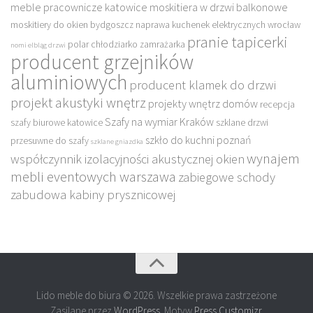
meble pracownicze katowice
moskitiera w drzwi balkonowe
moskitiery do okien bydgoszcz
naprawa kuchenek elektrycznych wrocław
pranie tapicerki
polar chłodziarko zamrażarka
nomi elbląg drzwi
producent grzejników
aluminiowych
producent klamek do drzwi
projekt akustyki wnętrz
projekty wnętrz domów
recepcja
Szafy na wymiar Kraków
szafy biurowe katowice
szklane drzwi
szkło do kuchni poznań
przesuwne do szafy
szklane gniazdka
wynajem
współczynnik izolacyjności akustycznej okien
mebli eventowych warszawa
zabiegowe schody
zabudowa kabiny prysznicowej
Lido meble do biura © 2026. Wszelkie prawa zastrzeżone
Zasilane przez
WordPress
. Motyw
Press Customizr
.