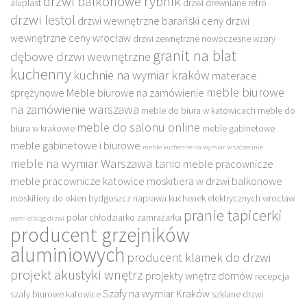
drzwi balkonowe rybnik
aluplast
drzwi drewniane retro
drzwi lestol
drzwi wewnętrzne barański ceny
drzwi
wewnętrzne ceny wrocław
drzwi zewnętrzne nowoczesne wzory
granit na blat
dębowe drzwi wewnętrzne
kuchenny
kuchnie na wymiar kraków
materace
meble biurowe
sprężynowe
Meble biurowe na zamówienie
na zamówienie warszawa
meble do biura w katowicach
meble do
meble do salonu online
biura w krakowie
meble gabinetowe
meble gabinetowe i biurowe
meble kuchenne na wymiar w szczecinie
meble na wymiar Warszawa tanio
meble pracownicze
meble pracownicze katowice
moskitiera w drzwi balkonowe
moskitiery do okien bydgoszcz
naprawa kuchenek elektrycznych wrocław
pranie tapicerki
polar chłodziarko zamrażarka
nomi elbląg drzwi
producent grzejników
aluminiowych
producent klamek do drzwi
projekt akustyki wnętrz
projekty wnętrz domów
recepcja
Szafy na wymiar Kraków
szafy biurowe katowice
szklane drzwi