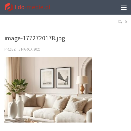
0
image-1772720178.jpg
PRZEZ
·
5 MARCA 2026