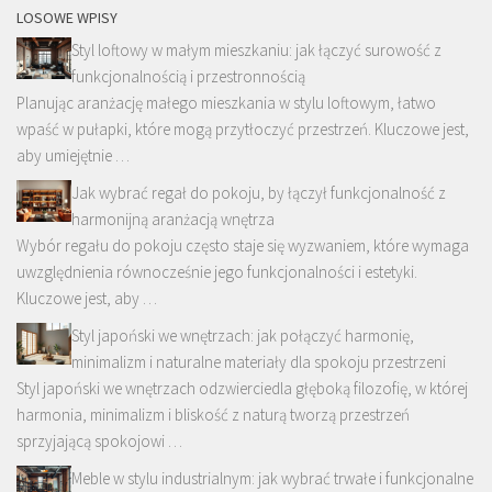
LOSOWE WPISY
Styl loftowy w małym mieszkaniu: jak łączyć surowość z
funkcjonalnością i przestronnością
Planując aranżację małego mieszkania w stylu loftowym, łatwo
wpaść w pułapki, które mogą przytłoczyć przestrzeń. Kluczowe jest,
aby umiejętnie …
Jak wybrać regał do pokoju, by łączył funkcjonalność z
harmonijną aranżacją wnętrza
Wybór regału do pokoju często staje się wyzwaniem, które wymaga
uwzględnienia równocześnie jego funkcjonalności i estetyki.
Kluczowe jest, aby …
Styl japoński we wnętrzach: jak połączyć harmonię,
minimalizm i naturalne materiały dla spokoju przestrzeni
Styl japoński we wnętrzach odzwierciedla głęboką filozofię, w której
harmonia, minimalizm i bliskość z naturą tworzą przestrzeń
sprzyjającą spokojowi …
Meble w stylu industrialnym: jak wybrać trwałe i funkcjonalne