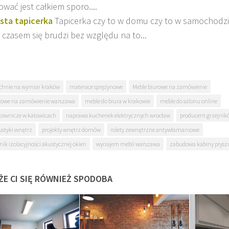
ować jest całkiem sporo....
sta tapicerka
Tapicerka czy to w domu czy to w samochodzi
z czasem się brudzi bez względu na to...
chnie na wymiar kraków
materace sprężynowe
Meble biurowe na zamówienie
rowe na zamówienie warszawa
meble do biura w krakowie
meble do salonu online
cownicze w katowicach
naprawa kuchenek elektrycznych wrocław
producent grzejni
ustyki wnętrz
projekty wnętrz domów
rolety zewnętrzne antywłamaniowe
ik izolacyjności akustycznej okien
wynajem mebli warszawa
zabudowa kabiny prysz
ŻE CI SIĘ RÓWNIEŻ SPODOBA