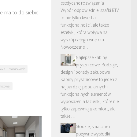
estetyczne rozwiązania
Wybór odpowiedniej szafki RTV
e ma to do siebie
to nie tylko kwestia
funkcjonalności, ale także
estetyki, która wpływa na
wystrój całego wnętrza.
Nowoczesne …
Najlepsze kabiny
prysznicowe. Rodzaje,
ków aluminiowych
design i porady zakupowe
Kabiny prysznicowe to jeden z
nicowej
najbardziej popularnych i
funkcjonalnych elementów
wyposażenia łazienki, które nie
tylko zapewniają komfort, ale
także …
Słodkie, smaczne i
pożywne wysłodki