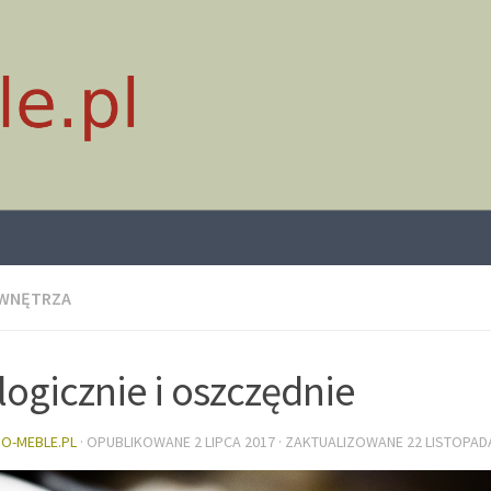
 WNĘTRZA
logicznie i oszczędnie
DO-MEBLE.PL
· OPUBLIKOWANE
2 LIPCA 2017
· ZAKTUALIZOWANE
22 LISTOPAD