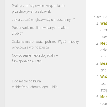
Praktyczne i stylowe rozwiązania do
przechowywania zabawek
Powiąza
Jak urządzić wnętrze w stylu industrialnym?
Waż
Postarzanie mebli drewnianych – jak to
ele
zrobić?
pow
Szafa na miarę Twoich potrzeb: Wybór między
Meb
wnękową a wolnostojącą
czł
Nowoczesne meble do jadalni –
kil
funkcjonalność i styl
Bez
zab
Waż
Lido meble do biura
też
meble Smoluchowskiego Lublin
sto
Meb
cza