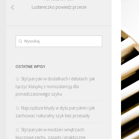
Lustereczko powiedz przecie
OSTATNIE WPISY
Styl paryski w dodatkach i detalach: jak
łączyć klasykę z nonszalancją dla
ponadczasowego szyku
Najczęstsze błędy w stylu paryskim i jak
zachować naturalny szyk bez przesady
Styl paryski w modzie i wnętrzach:
kluczowe cechy, zasady i praktyczne