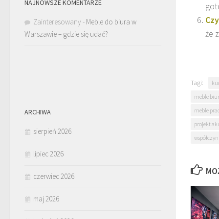
NAJNOWSZE KOMENTARZE
got
Czy
Zainteresowany
-
Meble do biura w
że 
Warszawie – gdzie się udać?
Tagi:
ku
meble biu
meble pra
ARCHIWA
projekt ak
sierpień 2026
współczynn
lipiec 2026
MO
czerwiec 2026
maj 2026