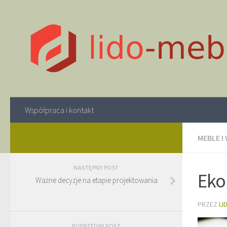
Współpraca i kontakt
MEBLE I
NASTĘPNY POST
Eko
Ważne decyzje na etapie projektowania
PRZEZ
LI
POPRZEDNI POST