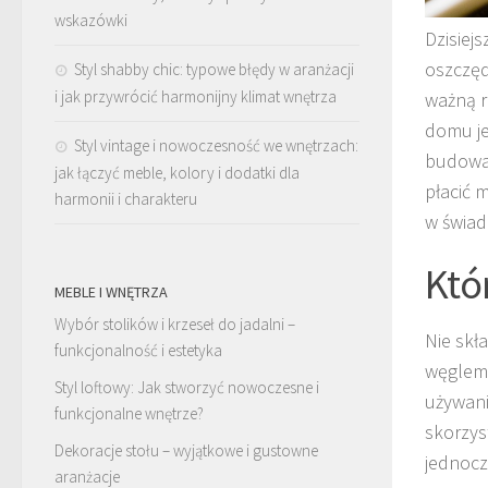
wskazówki
Dzisiej
oszczęd
Styl shabby chic: typowe błędy w aranżacji
i jak przywrócić harmonijny klimat wnętrza
ważną r
domu je
Styl vintage i nowoczesność we wnętrzach:
budowan
jak łączyć meble, kolory i dodatki dla
płacić 
harmonii i charakteru
w świad
Któ
MEBLE I WNĘTRZA
Wybór stolików i krzeseł do jadalni –
Nie skł
funkcjonalność i estetyka
węglem.
Styl loftowy: Jak stworzyć nowoczesne i
używani
funkcjonalne wnętrze?
skorzy
Dekoracje stołu – wyjątkowe i gustowne
jednocz
aranżacje