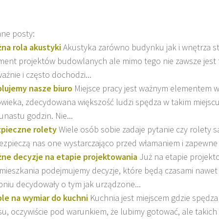
ne posty:
na rola akustyki
Akustyka zarówno budynku jak i wnętrza s
ment projektów budowlanych ale mimo tego nie zawsze jest
ażnie i często dochodzi...
lujemy nasze biuro
Miejsce pracy jest ważnym elementem w
owieka, zdecydowana większość ludzi spędza w takim miejscu
kunastu godzin. Nie...
pieczne rolety
Wiele osób sobie zadaje pytanie czy rolety s
ezpieczą nas one wystarczająco przed włamaniem i zapewne ni
ne decyzje na etapie projektowania
Już na etapie projek
 mieszkania podejmujemy decyzje, które będą czasami nawe
pniu decydowały o tym jak urządzone...
le na wymiar do kuchni
Kuchnia jest miejscem gdzie spędz
su, oczywiście pod warunkiem, że lubimy gotować, ale takich 