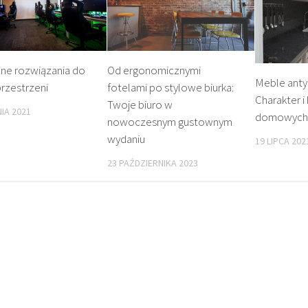
zne rozwiązania do
Od ergonomicznymi
Meble anty
rzestrzeni
fotelami po stylowe biurka:
Charakter i 
Twoje biuro w
IA 2021
domowych 
nowoczesnym gustownym
wydaniu
19 LIPCA 202
23 PAŹDZIERNIKA 2023