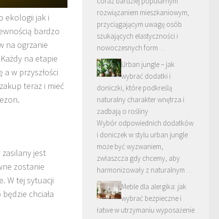
coraz bardziej popularnym
rozwiązaniem mieszkaniowym,
ekologii jak i
przyciągającym uwagę osób
pewnością bardzo
szukających elastyczności i
w na ogrzanie
nowoczesnych form …
 Każdy na etapie
Urban jungle – jak
 a w przyszłości
wybrać dodatki i
zakup teraz i mieć
doniczki, które podkreślą
sezon.
naturalny charakter wnętrza i
zadbają o rośliny
Wybór odpowiednich dodatków
i doniczek w stylu urban jungle
może być wyzwaniem,
zasilany jest
zwłaszcza gdy chcemy, aby
wne zostanie
harmonizowały z naturalnym …
 W tej sytuacji
Meble dla alergika: jak
 będzie chciała
wybrać bezpieczne i
łatwe w utrzymaniu wyposażenie