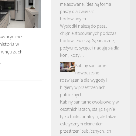
melasowane, idealną forma
paszy dla zwierząt
hodowlanych.
Wysłodki należą do pasz,
chętnie stosowanych podczas
kwaryczne:
hodowli zwierzą. Są smaczne,
historia w
pożywne, sycące i nadają się dla
wnętrzach
koni, kozy, …
1
Kabiny sanitarne:
nowoczesne
rozwiązania dla wygody i
higieny w przestrzeniach
publicznych
Kabiny sanitarne ewoluowały w
ostatnich latach, stając się nie
tylko funkcjonalnym, ale także
estetycznym elementem
przestrzeni publicznych. Ich