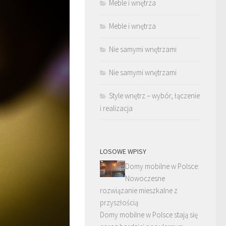
Meble i wnętrza
Meble i wnętrza
Nie samymi wnętrzami
Nie samymi wnętrzami
Style wnętrz – wybór, łączenie
i realizacja
LOSOWE WPISY
Domy mobilne w Polsce:
Nowoczesne
rozwiązanie mieszkalne z
przyszłością
Domy mobilne w Polsce stają się