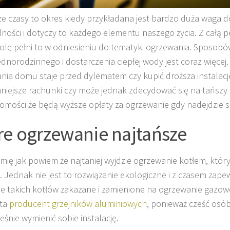
sze czasy to okres kiedy przykładana jest bardzo duża waga do 
ności i dotyczy to każdego elementu naszego życia. Z całą 
olę pełni to w odniesieniu do tematyki ogrzewania. Sposobó
dnorodzinnego i dostarczenia ciepłej wody jest coraz więcej.
ia domu staje przed dylematem czy kupić droższa instalację
mniejsze rachunki czy może jednak zdecydować się na tańszy 
omości że będą wyższe opłaty za ogrzewanie gdy nadejdzie 
re ogrzewanie najtańsze
amię jak powiem że najtaniej wyjdzie ogrzewanie kotłem, który 
 Jednak nie jest to rozwiązanie ekologiczne i z czasem zape
e takich kotłów zakazane i zamienione na ogrzewanie gazowe.
sta
producent grzejników aluminiowych
, ponieważ cześć osób
eśnie wymienić sobie instalację.