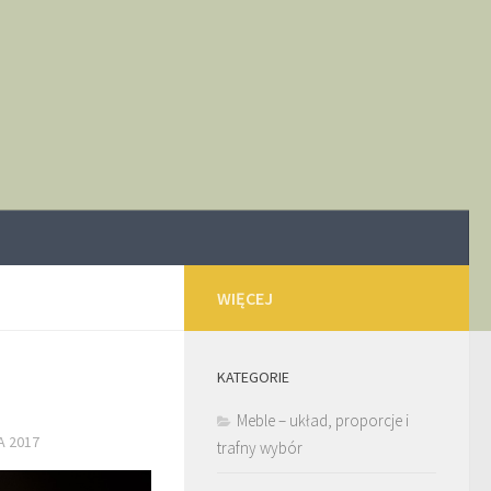
WIĘCEJ
KATEGORIE
Meble – układ, proporcje i
A 2017
trafny wybór