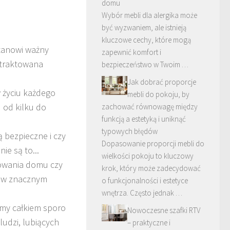
domu
Wybór mebli dla alergika może
być wyzwaniem, ale istnieją
kluczowe cechy, które mogą
tanowi ważny
zapewnić komfort i
 traktowana
bezpieczeństwo w Twoim …
Jak dobrać proporcje
 życiu każdego
mebli do pokoju, by
 od kilku do
zachować równowagę między
funkcją a estetyką i uniknąć
typowych błędów
ą bezpieczne i czy
Dopasowanie proporcji mebli do
e są to...
wielkości pokoju to kluczowy
towania domu czy
krok, który może zadecydować
t w znacznym
o funkcjonalności i estetyce
wnętrza. Często jednak …
amy całkiem sporo
Nowoczesne szafki RTV
ludzi, lubiących
– praktyczne i