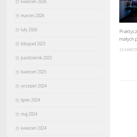
kwiecień 2026
marzec 2026
luty 2026
Praktyc
małych p
listopad 2025
23 KWIETN
październik 2025
kwiecień 2025
wrzesień 2024
lipiec 2024
maj 2024
kwiecień 2024