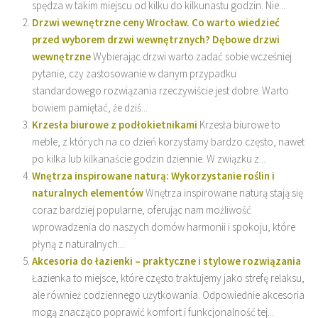
spędza w takim miejscu od kilku do kilkunastu godzin. Nie...
Drzwi wewnętrzne ceny Wrocław. Co warto wiedzieć
przed wyborem drzwi wewnętrznych? Dębowe drzwi
wewnętrzne
Wybierając drzwi warto zadać sobie wcześniej
pytanie, czy zastosowanie w danym przypadku
standardowego rozwiązania rzeczywiście jest dobre. Warto
bowiem pamiętać, że dziś...
Krzesła biurowe z podłokietnikami
Krzesła biurowe to
meble, z których na co dzień korzystamy bardzo często, nawet
po kilka lub kilkanaście godzin dziennie. W związku z...
Wnętrza inspirowane naturą: Wykorzystanie roślin i
naturalnych elementów
Wnętrza inspirowane naturą stają się
coraz bardziej popularne, oferując nam możliwość
wprowadzenia do naszych domów harmonii i spokoju, które
płyną z naturalnych...
Akcesoria do łazienki – praktyczne i stylowe rozwiązania
Łazienka to miejsce, które często traktujemy jako strefę relaksu,
ale również codziennego użytkowania. Odpowiednie akcesoria
mogą znacząco poprawić komfort i funkcjonalność tej...