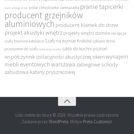
pranie tapicerki
polar chłodziarko zamrażarka
nomi elbląg drzwi
producent grzejników
aluminiowych
producent klamek do drzwi
projekt akustyki wnętrz
projekty wnętrz domów
recepcja
Szafy na wymiar Kraków
szafy biurowe katowice
szklane drzwi
szkło do kuchni poznań
przesuwne do szafy
szklane gniazdka
wynajem
współczynnik izolacyjności akustycznej okien
mebli eventowych warszawa
zabiegowe schody
zabudowa kabiny prysznicowej
Lido meble do biura © 2026. Wszelkie prawa zastrzeżone
Zasilane przez
WordPress
. Motyw
Press Customizr
.