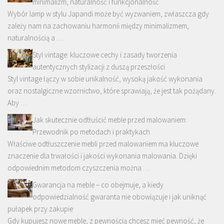
minimalizm, naturalność i funkcjonalność
Wybór lamp w stylu Japandi może być wyzwaniem, zwłaszcza gdy
zależy nam na zachowaniu harmonii między minimalizmem,
naturalnością a …
Styl vintage: kluczowe cechy i zasady tworzenia
autentycznych stylizacji z duszą przeszłości
Styl vintage łączy w sobie unikalność, wysoką jakość wykonania
oraz nostalgiczne wzornictwo, które sprawiają, że jest tak pożądany.
Aby …
Jak skutecznie odtłuścić meble przed malowaniem:
Przewodnik po metodach i praktykach
Właściwe odtłuszczenie mebli przed malowaniem ma kluczowe
znaczenie dla trwałości i jakości wykonania malowania. Dzięki
odpowiednim metodom czyszczenia można …
Gwarancja na meble – co obejmuje, a kiedy
odpowiedzialność gwaranta nie obowiązuje i jak uniknąć
pułapek przy zakupie
Gdy kupujesz nowe meble, z pewnością chcesz mieć pewność, że