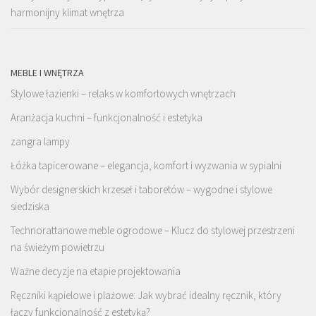
harmonijny klimat wnętrza
MEBLE I WNĘTRZA
Stylowe łazienki – relaks w komfortowych wnętrzach
Aranżacja kuchni – funkcjonalność i estetyka
zangra lampy
Łóżka tapicerowane – elegancja, komfort i wyzwania w sypialni
Wybór designerskich krzeseł i taboretów – wygodne i stylowe
siedziska
Technorattanowe meble ogrodowe – Klucz do stylowej przestrzeni
na świeżym powietrzu
Ważne decyzje na etapie projektowania
Ręczniki kąpielowe i plażowe: Jak wybrać idealny ręcznik, który
łączy funkcjonalność z estetyką?