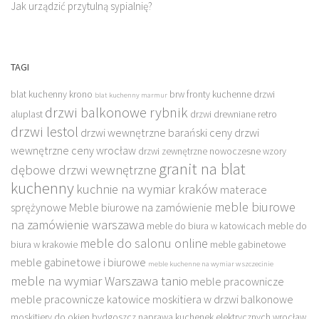
Jak urządzić przytulną sypialnię?
TAGI
blat kuchenny krono
brw fronty kuchenne
drzwi
blat kuchenny marmur
drzwi balkonowe rybnik
aluplast
drzwi drewniane retro
drzwi lestol
drzwi wewnętrzne barański ceny
drzwi
wewnętrzne ceny wrocław
drzwi zewnętrzne nowoczesne wzory
granit na blat
dębowe drzwi wewnętrzne
kuchenny
kuchnie na wymiar kraków
materace
meble biurowe
sprężynowe
Meble biurowe na zamówienie
na zamówienie warszawa
meble do biura w katowicach
meble do
meble do salonu online
biura w krakowie
meble gabinetowe
meble gabinetowe i biurowe
meble kuchenne na wymiar w szczecinie
meble na wymiar Warszawa tanio
meble pracownicze
meble pracownicze katowice
moskitiera w drzwi balkonowe
moskitiery do okien bydgoszcz
naprawa kuchenek elektrycznych wrocław