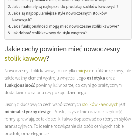
Jakie materiały są najlepsze do produkcji stolików kawowych?
Jakie są najpopularniejsze style nowoczesnych stolików
kawowych?
Jakie funkcjonalności mogą mieć nowoczesne stoliki kawowe?
Jak dobrać stolik kawowy do stylu wnętrza?
Jakie cechy powinien mieć nowoczesny
stolik kawowy
?
Nowoczesny stolik kawowy to nie tylko
miejsce
na filiżankę kawy, ale
także ważny element wystroju wnętrza. Jego
estetyka
oraz
funkcjonalność
powinny iść w parze, co czyni go praktycznym
dodatkiem do salonu czy pokoju dziennego.
Jedną z kluczowych cech współczesnych
stolików kawowych
jest
minimalistyczny design
. Proste, czyste linie oraz oszczędność
formy sprawiają, że takie stoliki łatwo dopasować do różnych stylów
aranżacyjnych. To idealne rozwiązanie dla osób ceniących sobie
prostotę oraz elegancję.