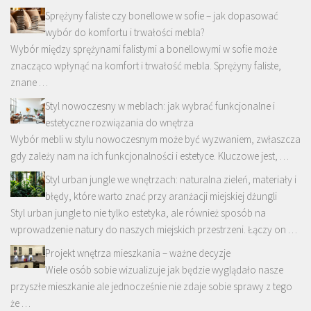
Sprężyny faliste czy bonellowe w sofie – jak dopasować
wybór do komfortu i trwałości mebla?
Wybór między sprężynami falistymi a bonellowymi w sofie może
znacząco wpłynąć na komfort i trwałość mebla. Sprężyny faliste,
znane …
Styl nowoczesny w meblach: jak wybrać funkcjonalne i
estetyczne rozwiązania do wnętrza
Wybór mebli w stylu nowoczesnym może być wyzwaniem, zwłaszcza
gdy zależy nam na ich funkcjonalności i estetyce. Kluczowe jest, …
Styl urban jungle we wnętrzach: naturalna zieleń, materiały i
błędy, które warto znać przy aranżacji miejskiej dżungli
Styl urban jungle to nie tylko estetyka, ale również sposób na
wprowadzenie natury do naszych miejskich przestrzeni. Łączy on …
Projekt wnętrza mieszkania – ważne decyzje
Wiele osób sobie wizualizuje jak będzie wyglądało nasze
przyszłe mieszkanie ale jednocześnie nie zdaje sobie sprawy z tego
że …