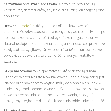
hartowane
oraz
stal nierdzewna
. Warto bliżej przyjrzeć się
każdemu z tych materiałów, aby lepiej zrozumieć, dlaczego są one
popularne.
Drewno
to
materiał
, który nadaje stolikom kawowym ciepło i
charakter. Może być stosowane w różnych stylach, od rustykalnego
po nowoczesny, w zależności od wykończenia i gatunku drewna.
Naturalne słoje i faktura drewna dodają unikalności, co sprawia, że
każdy stół jest wyjątkowy. Drewno jest również stosunkowo łatwe do
obróbki, co pozwala na tworzenie różnorodnych kształtów i
wzorów.
Szkło hartowane
to kolejny materiał, który cieszy się dużym
uznaniem w produkcji stolików kawowych. Jego główną zaletą jest
lekkość oraz nowoczesny wygląd, który doskonale wpisuje się w
minimalistyczne i eleganckie wnętrza. Szkło hartowane jest również
łatwe do czyszczenia i odporne na zarysowania, co czyni je
praktycznym wyborem dla osób, które cenią sobie funkcjonalność.
Stal nierdzewna
z kolei zapewnia trwałość i elegancję. Jest