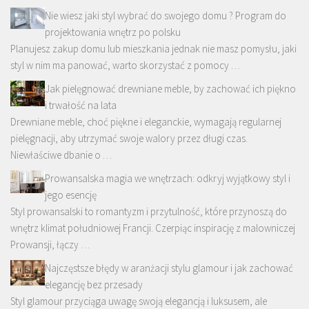
Nie wiesz jaki styl wybrać do swojego domu ? Program do
projektowania wnętrz po polsku
Planujesz zakup domu lub mieszkania jednak nie masz pomysłu, jaki
styl w nim ma panować, warto skorzystać z pomocy …
Jak pielęgnować drewniane meble, by zachować ich piękno
i trwałość na lata
Drewniane meble, choć piękne i eleganckie, wymagają regularnej
pielęgnacji, aby utrzymać swoje walory przez długi czas.
Niewłaściwe dbanie o …
Prowansalska magia we wnętrzach: odkryj wyjątkowy styl i
jego esencję
Styl prowansalski to romantyzm i przytulność, które przynoszą do
wnętrz klimat południowej Francji. Czerpiąc inspirację z malowniczej
Prowansji, łączy …
Najczęstsze błędy w aranżacji stylu glamour i jak zachować
elegancję bez przesady
Styl glamour przyciąga uwagę swoją elegancją i luksusem, ale