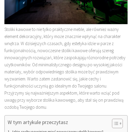
Stoliki kawowe to nie tylko praktyczne meble, ale również ważny
element dekoracyjny, który może znacznie wpłynąć na charakter
wnętrza. W dzisiejszych czasach, gdy estetyka idzie w parze z
funkcjonalnością, nowoczesne stoliki kawowe oferują szereg
innowacyjnych rozwiązań, które zaspokajają różnorodne potrzeby
użytkowników. Od minimalistycznego designu po wysokiej jakości
materiały, wybór odpowiedniego stolika może być prawdziwym
wyzwaniem. Warto zatem zastanowić się, jakie cechy i
funkcjonalności uczynią go idealnym do Twojego salonu.
Przyjrzymy się najważniejszym aspektom, które warto wziąć pod
uwagę przy wyborze stolika kawowego, aby stał się on prawdziwą
ozdobą Twojego domu.
W tym artykule przeczytasz
Jakie cechy powinien mieć nowoczesny stolik kawowy?