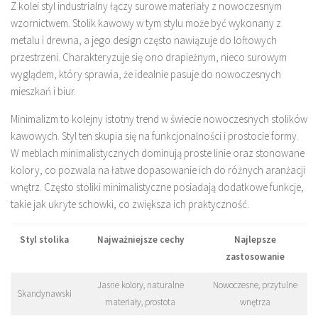
Z kolei styl industrialny łączy surowe materiały z nowoczesnym
wzornictwem. Stolik kawowy w tym stylu może być wykonany z
metalu i drewna, a jego design często nawiązuje do loftowych
przestrzeni. Charakteryzuje się ono drapieżnym, nieco surowym
wyglądem, który sprawia, że idealnie pasuje do nowoczesnych
mieszkań i biur.
Minimalizm to kolejny istotny trend w świecie nowoczesnych stolików
kawowych. Styl ten skupia się na funkcjonalności i prostocie formy.
W meblach minimalistycznych dominują proste linie oraz stonowane
kolory, co pozwala na łatwe dopasowanie ich do różnych aranżacji
wnętrz. Często stoliki minimalistyczne posiadają dodatkowe funkcje,
takie jak ukryte schowki, co zwiększa ich praktyczność.
Styl stolika
Najważniejsze cechy
Najlepsze
zastosowanie
Jasne kolory, naturalne
Nowoczesne, przytulne
Skandynawski
materiały, prostota
wnętrza