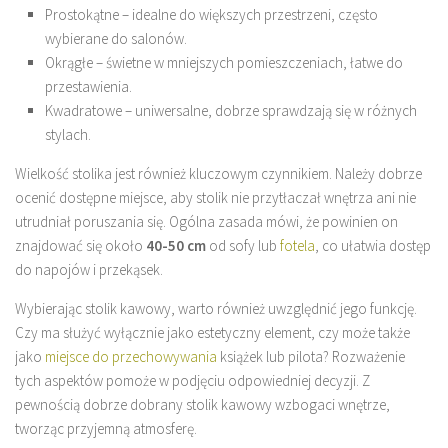
Prostokątne – idealne do większych przestrzeni, często
wybierane do salonów.
Okrągłe – świetne w mniejszych pomieszczeniach, łatwe do
przestawienia.
Kwadratowe – uniwersalne, dobrze sprawdzają się w różnych
stylach.
Wielkość stolika jest również kluczowym czynnikiem. Należy dobrze
ocenić dostępne miejsce, aby stolik nie przytłaczał wnętrza ani nie
utrudniał poruszania się. Ogólna zasada mówi, że powinien on
znajdować się około
40-50 cm
od sofy lub
fotela
, co ułatwia dostęp
do napojów i przekąsek.
Wybierając stolik kawowy, warto również uwzględnić jego funkcję.
Czy ma służyć wyłącznie jako estetyczny element, czy może także
jako
miejsce do przechowywania
książek lub pilota? Rozważenie
tych aspektów pomoże w podjęciu odpowiedniej decyzji. Z
pewnością dobrze dobrany stolik kawowy wzbogaci wnętrze,
tworząc przyjemną atmosferę.