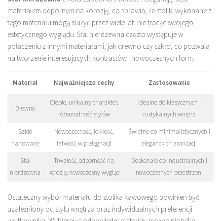
materiałem odpornym na korozję, co sprawia, że stoliki wykonane z
tego materiału mogą służyć przez wiele lat, nie tracąc swojego
estetycznego wyglądu. Stal nierdzewna często występuje w
połączeniu z innymi materiałami, jak drewno czy szkło, co pozwala
na tworzenie interesujących kontrastów i nowoczesnych form.
Materiał
Najważniejsze cechy
Zastosowanie
Ciepło, unikalny charakter,
Idealne do klasycznych i
Drewno
różnorodność stylów
rustykalnych wnętrz
Szkło
Nowoczesność, lekkość,
Świetne do minimalistycznych i
hartowane
łatwość w pielęgnacji
eleganckich aranżacji
Stal
Trwałość, odporność na
Doskonałe do industrialnych i
nierdzewna
korozję, nowoczesny wygląd
nowoczesnych przestrzeni
Ostateczny wybór materiału do stolika kawowego powinien być
uzależniony od stylu wnętrza oraz indywidualnych preferencji
użytkownika. Wybierając odpowiedni materiał, można nie tylko