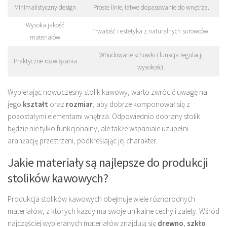
Minimalistyczny design
Proste linie, łatwe dopasowanie do wnętrza.
Wysoka jakość
Trwałość i estetyka z naturalnych surowców.
materiałów
Wbudowane schowki i funkcja regulacji
Praktyczne rozwiązania
wysokości.
Wybierając nowoczesny stolik kawowy, warto zwrócić uwagę na
jego
kształt
oraz
rozmiar
, aby dobrze komponował się z
pozostałymi elementami wnętrza. Odpowiednio dobrany stolik
będzie nie tylko funkcjonalny, ale także wspaniale uzupełni
aranżację przestrzeni, podkreślając jej charakter.
Jakie materiały są najlepsze do produkcji
stolików kawowych?
Produkcja stolików kawowych obejmuje wiele różnorodnych
materiałów, z których każdy ma swoje unikalne cechy i zalety. Wśród
najczęściej wybieranych materiałów znajdują się
drewno
,
szkło