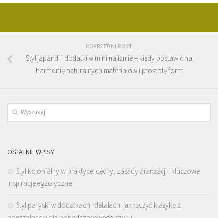
POPRZEDNI POST
Styl japandi i dodatki w minimalizmie – kiedy postawić na
harmonię naturalnych materiałów i prostotę form
OSTATNIE WPISY
Styl kolonialny w praktyce: cechy, zasady aranżacji i kluczowe
inspiracje egzotyczne
Styl paryski w dodatkach i detalach: jak łączyć klasykę z
nonszalancją dla ponadczasowego szyku