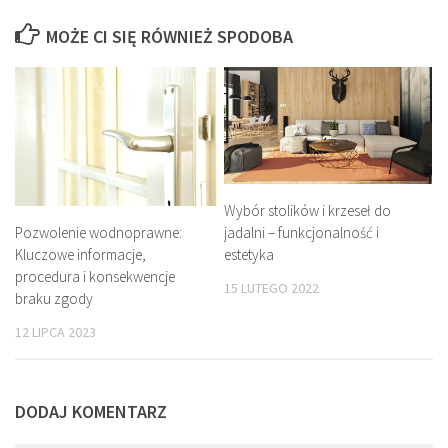
MOŻE CI SIĘ RÓWNIEŻ SPODOBA
Wybór stolików i krzeseł do
Pozwolenie wodnoprawne:
jadalni – funkcjonalność i
Kluczowe informacje,
estetyka
procedura i konsekwencje
15 LUTEGO 2022
braku zgody
12 LIPCA 2023
DODAJ KOMENTARZ