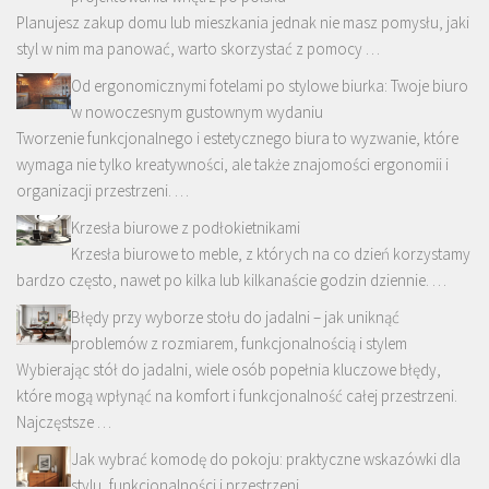
Planujesz zakup domu lub mieszkania jednak nie masz pomysłu, jaki
styl w nim ma panować, warto skorzystać z pomocy …
Od ergonomicznymi fotelami po stylowe biurka: Twoje biuro
w nowoczesnym gustownym wydaniu
Tworzenie funkcjonalnego i estetycznego biura to wyzwanie, które
wymaga nie tylko kreatywności, ale także znajomości ergonomii i
organizacji przestrzeni. …
Krzesła biurowe z podłokietnikami
Krzesła biurowe to meble, z których na co dzień korzystamy
bardzo często, nawet po kilka lub kilkanaście godzin dziennie. …
Błędy przy wyborze stołu do jadalni – jak uniknąć
problemów z rozmiarem, funkcjonalnością i stylem
Wybierając stół do jadalni, wiele osób popełnia kluczowe błędy,
które mogą wpłynąć na komfort i funkcjonalność całej przestrzeni.
Najczęstsze …
Jak wybrać komodę do pokoju: praktyczne wskazówki dla
stylu, funkcjonalności i przestrzeni