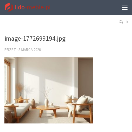
0
image-1772699194.jpg
PRZEZ
·
5 MARCA 2026