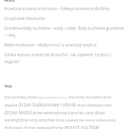
Krzesła pracownicze do biura – fotele pracownicze dla firmy
Urządzanie mieszkania
Granitowe blaty kuchenne – wady i zalety. Blaty kuchenne granitowe
– ceny
Meble modułowe – elastyczność w aranżacji wnętrza
Sztuka wyboru ściereczek do kuchni: Jak zapewnić czystość i
wygodę?
TAGI
blat kuchenny krono
brw fronty kuchenne
drzwi
blat kuchenny marmur
drzwi balkonowe rybnik
aluplast
drzwi drewniane retro
drzwi lestol
drzwi wewnętrzne barański ceny
drzwi
wewnętrzne ceny wrocław
drzwi zewnętrzne nowoczesne wzory
granit na blat
dębowe drzwi wewnętrzne