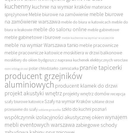
kuchenny
kuchnie na wymiar kraków
materace
meble biurowe
sprężynowe
Meble biurowe na zamówienie
na zamówienie warszawa
meble do biura w katowicach
meble do
meble do salonu online
biura w krakowie
meble gabinetowe
meble gabinetowe i biurowe
meble kuchenne na wymiar w szczecinie
meble na wymiar Warszawa tanio
meble pracownicze
meble pracownicze katowice
moskitiera w drzwi balkonowe
moskitiery do okien bydgoszcz
naprawa kuchenek elektrycznych wrocław
pranie tapicerki
polar chłodziarko zamrażarka
nomi elbląg drzwi
producent grzejników
aluminiowych
producent klamek do drzwi
projekt akustyki wnętrz
projekty wnętrz domów
recepcja
Szafy na wymiar Kraków
szafy biurowe katowice
szklane drzwi
szkło do kuchni poznań
przesuwne do szafy
szklane gniazdka
wynajem
współczynnik izolacyjności akustycznej okien
mebli eventowych warszawa
zabiegowe schody
zabudowa kabiny prysznicowej