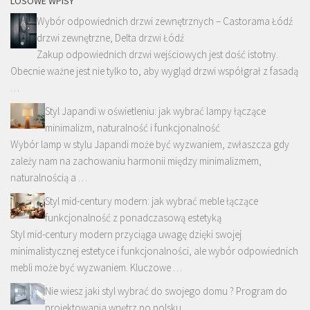
LOSOWE WPISY
Wybór odpowiednich drzwi zewnętrznych – Castorama Łódź
drzwi zewnętrzne, Delta drzwi Łódź
Zakup odpowiednich drzwi wejściowych jest dość istotny.
Obecnie ważne jest nie tylko to, aby wygląd drzwi współgrał z fasadą
…
Styl Japandi w oświetleniu: jak wybrać lampy łączące
minimalizm, naturalność i funkcjonalność
Wybór lamp w stylu Japandi może być wyzwaniem, zwłaszcza gdy
zależy nam na zachowaniu harmonii między minimalizmem,
naturalnością a …
Styl mid-century modern: jak wybrać meble łączące
funkcjonalność z ponadczasową estetyką
Styl mid-century modern przyciąga uwagę dzięki swojej
minimalistycznej estetyce i funkcjonalności, ale wybór odpowiednich
mebli może być wyzwaniem. Kluczowe …
Nie wiesz jaki styl wybrać do swojego domu ? Program do
projektowania wnętrz po polsku