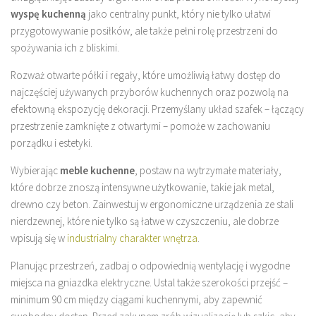
wyspę kuchenną
jako centralny punkt, który nie tylko ułatwi
przygotowywanie posiłków, ale także pełni rolę przestrzeni do
spożywania ich z bliskimi.
Rozważ otwarte półki i regały, które umożliwią łatwy dostęp do
najczęściej używanych przyborów kuchennych oraz pozwolą na
efektowną ekspozycję dekoracji. Przemyślany układ szafek – łączący
przestrzenie zamknięte z otwartymi – pomoże w zachowaniu
porządku i estetyki.
Wybierając
meble kuchenne
, postaw na wytrzymałe materiały,
które dobrze znoszą intensywne użytkowanie, takie jak metal,
drewno czy beton. Zainwestuj w ergonomiczne urządzenia ze stali
nierdzewnej, które nie tylko są łatwe w czyszczeniu, ale dobrze
wpisują się w
industrialny charakter wnętrza
.
Planując przestrzeń, zadbaj o odpowiednią wentylację i wygodne
miejsca na gniazdka elektryczne. Ustal także szerokości przejść –
minimum 90 cm między ciągami kuchennymi, aby zapewnić