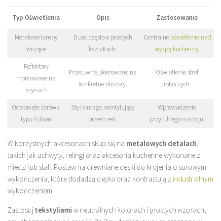
Typ Oświetlenia
Opis
Zastosowanie
Metalowe lampy
Duże, często o prostych
Centralne
oświetlenie nad
wiszące
kształtach.
wyspą kuchenną
.
Reflektory
Przesuwne, skierowane na
Oświetlenie stref
montowane na
konkretne obszary.
roboczych.
szynach
Odsłonięte żarówki
Styl vintage, wentylujący
Wprowadzenie
typu Edison
przestrzeń.
przytulnego nastroju.
W korzystnych akcesoriach skup się na
metalowych detalach
,
takich jak uchwyty, relingi oraz akcesoria kuchenne wykonane z
miedzi lub stali. Postaw na drewniane deski do krojenia o surowym
wykończeniu, które dodadzą ciepła oraz kontrastują z
industrialnym
wykończeniem.
Zastosuj
tekstyliami
w neutralnych kolorach i prostych wzorach,