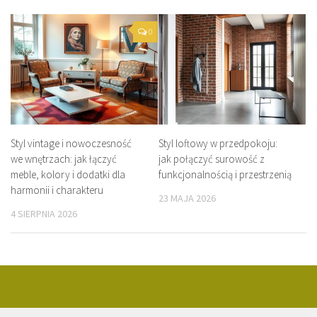
0
Styl vintage i nowoczesność
Styl loftowy w przedpokoju:
we wnętrzach: jak łączyć
jak połączyć surowość z
meble, kolory i dodatki dla
funkcjonalnością i przestrzenią
harmonii i charakteru
23 MAJA 2026
4 SIERPNIA 2026