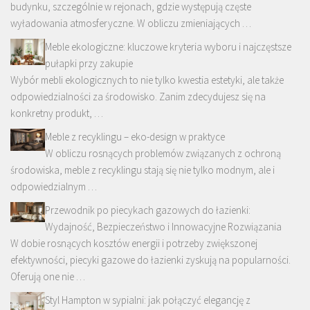
budynku, szczególnie w rejonach, gdzie występują częste
wyładowania atmosferyczne. W obliczu zmieniających …
Meble ekologiczne: kluczowe kryteria wyboru i najczęstsze
pułapki przy zakupie
Wybór mebli ekologicznych to nie tylko kwestia estetyki, ale także
odpowiedzialności za środowisko. Zanim zdecydujesz się na
konkretny produkt, …
Meble z recyklingu – eko-design w praktyce
W obliczu rosnących problemów związanych z ochroną
środowiska, meble z recyklingu stają się nie tylko modnym, ale i
odpowiedzialnym …
Przewodnik po piecykach gazowych do łazienki:
Wydajność, Bezpieczeństwo i Innowacyjne Rozwiązania
W dobie rosnących kosztów energii i potrzeby zwiększonej
efektywności, piecyki gazowe do łazienki zyskują na popularności.
Oferują one nie …
Styl Hampton w sypialni: jak połączyć elegancję z