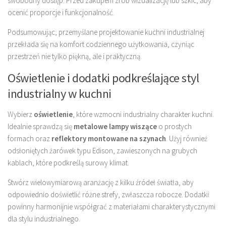
swobodny dostęp. Przed zakupem zrób wizualizację lub szkic, aby
ocenić proporcje i funkcjonalność.
Podsumowując, przemyślane projektowanie kuchni industrialnej
przekłada się na komfort codziennego użytkowania, czyniąc
przestrzeń nie tylko piękną, ale i praktyczną.
Oświetlenie i dodatki podkreślające styl
industrialny w kuchni
Wybierz
oświetlenie
, które wzmocni industrialny charakter kuchni.
Idealnie sprawdzą się
metalowe lampy wiszące
o prostych
formach oraz
reflektory montowane na szynach
. Użyj również
odsłoniętych żarówek typu Edison, zawieszonych na grubych
kablach, które podkreślą surowy klimat.
Stwórz wielowymiarową aranżację z kilku źródeł światła, aby
odpowiednio doświetlić różne strefy, zwłaszcza robocze. Dodatki
powinny harmonijnie współgrać z materiałami charakterystycznymi
dla stylu industrialnego.