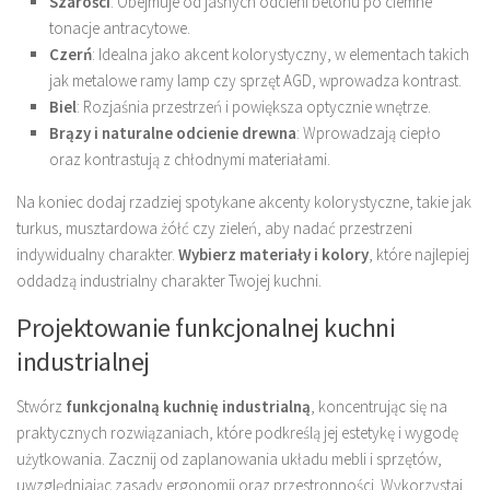
Szarości
: Obejmuje od jasnych odcieni betonu po ciemne
tonacje antracytowe.
Czerń
: Idealna jako akcent kolorystyczny, w elementach takich
jak metalowe ramy lamp czy sprzęt AGD, wprowadza kontrast.
Biel
: Rozjaśnia przestrzeń i powiększa optycznie wnętrze.
Brązy i naturalne odcienie drewna
: Wprowadzają ciepło
oraz kontrastują z chłodnymi materiałami.
Na koniec dodaj rzadziej spotykane akcenty kolorystyczne, takie jak
turkus, musztardowa żółć czy zieleń, aby nadać przestrzeni
indywidualny charakter.
Wybierz materiały i kolory
, które najlepiej
oddadzą industrialny charakter Twojej kuchni.
Projektowanie funkcjonalnej kuchni
industrialnej
Stwórz
funkcjonalną kuchnię industrialną
, koncentrując się na
praktycznych rozwiązaniach, które podkreślą jej estetykę i wygodę
użytkowania. Zacznij od zaplanowania układu mebli i sprzętów,
uwzględniając zasady ergonomii oraz przestronności. Wykorzystaj