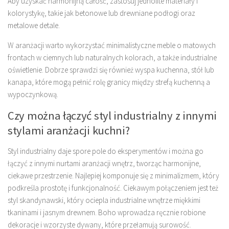
Aby uzyskać harmonijną całość, zastosuj jednolite materiały i
kolorystykę, takie jak betonowe lub drewniane podłogi oraz
metalowe detale.
W aranżacji warto wykorzystać minimalistyczne meble o matowych
frontach w ciemnych lub naturalnych kolorach, a także industrialne
oświetlenie. Dobrze sprawdzi się również wyspa kuchenna, stół lub
kanapa, które mogą pełnić rolę granicy między strefą kuchenną a
wypoczynkową.
Czy można łączyć styl industrialny z innymi
stylami aranżacji kuchni?
Styl industrialny daje spore pole do eksperymentów i można go
łączyć z innymi nurtami aranżacji wnętrz, tworząc harmonijne,
ciekawe przestrzenie. Najlepiej komponuje się z minimalizmem, który
podkreśla prostotę i funkcjonalność. Ciekawym połączeniem jest też
styl skandynawski, który ociepla industrialne wnętrze miękkimi
tkaninami i jasnym drewnem. Boho wprowadza ręcznie robione
dekoracje i wzorzyste dywany, które przełamują surowość.