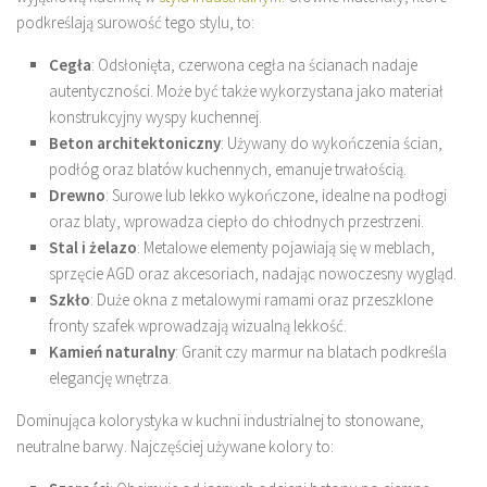
podkreślają surowość tego stylu, to:
Cegła
: Odsłonięta, czerwona cegła na ścianach nadaje
autentyczności. Może być także wykorzystana jako materiał
konstrukcyjny wyspy kuchennej.
Beton architektoniczny
: Używany do wykończenia ścian,
podłóg oraz blatów kuchennych, emanuje trwałością.
Drewno
: Surowe lub lekko wykończone, idealne na podłogi
oraz blaty, wprowadza ciepło do chłodnych przestrzeni.
Stal i żelazo
: Metalowe elementy pojawiają się w meblach,
sprzęcie AGD oraz akcesoriach, nadając nowoczesny wygląd.
Szkło
: Duże okna z metalowymi ramami oraz przeszklone
fronty szafek wprowadzają wizualną lekkość.
Kamień naturalny
: Granit czy marmur na blatach podkreśla
elegancję wnętrza.
Dominująca kolorystyka w kuchni industrialnej to stonowane,
neutralne barwy. Najczęściej używane kolory to: