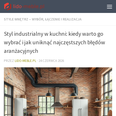
STYLE WNĘTRZ – WYBÓR, ŁĄCZENIE I REALIZACJA
Styl industrialny w kuchni: kiedy warto go
wybrać i jak uniknąć najczęstszych błędów
aranżacyjnych
PRZEZ
LIDO-MEBLE.PL
·
24 CZERWCA 2026