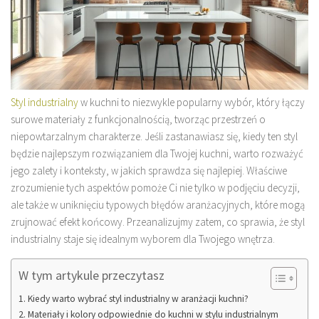
Styl industrialny
w kuchni to niezwykle popularny wybór, który łączy
surowe materiały z funkcjonalnością, tworząc przestrzeń o
niepowtarzalnym charakterze. Jeśli zastanawiasz się, kiedy ten styl
będzie najlepszym rozwiązaniem dla Twojej kuchni, warto rozważyć
jego zalety i konteksty, w jakich sprawdza się najlepiej. Właściwe
zrozumienie tych aspektów pomoże Ci nie tylko w podjęciu decyzji,
ale także w uniknięciu typowych błędów aranżacyjnych, które mogą
zrujnować efekt końcowy. Przeanalizujmy zatem, co sprawia, że styl
industrialny staje się idealnym wyborem dla Twojego wnętrza.
W tym artykule przeczytasz
Kiedy warto wybrać styl industrialny w aranżacji kuchni?
Materiały i kolory odpowiednie do kuchni w stylu industrialnym