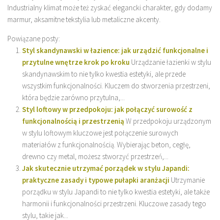
Industrialny klimat może też zyskać elegancki charakter, gdy dodamy
marmur, aksamitne tekstylia lub metaliczne akcenty.
Powiązane posty:
Styl skandynawski w łazience: jak urządzić funkcjonalne i
przytulne wnętrze krok po kroku
Urządzanie łazienki w stylu
skandynawskim to nie tylko kwestia estetyki, ale przede
wszystkim funkcjonalności. Kluczem do stworzenia przestrzeni,
która będzie zarówno przytulna,...
Styl loftowy w przedpokoju: jak połączyć surowość z
funkcjonalnością i przestrzenią
W przedpokoju urządzonym
w stylu loftowym kluczowe jest połączenie surowych
materiałów z funkcjonalnością. Wybierając beton, cegłę,
drewno czy metal, możesz stworzyć przestrzeń,...
Jak skutecznie utrzymać porządek w stylu Japandi:
praktyczne zasady i typowe pułapki aranżacji
Utrzymanie
porządku w stylu Japandi to nie tylko kwestia estetyki, ale także
harmonii i funkcjonalności przestrzeni. Kluczowe zasady tego
stylu, takie jak...