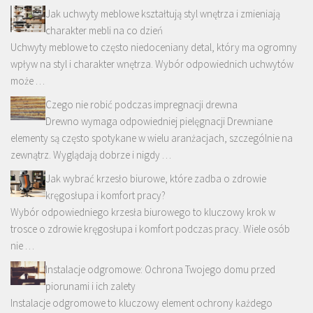
Jak uchwyty meblowe kształtują styl wnętrza i zmieniają
charakter mebli na co dzień
Uchwyty meblowe to często niedoceniany detal, który ma ogromny
wpływ na styl i charakter wnętrza. Wybór odpowiednich uchwytów
może …
Czego nie robić podczas impregnacji drewna
Drewno wymaga odpowiedniej pielęgnacji Drewniane
elementy są często spotykane w wielu aranżacjach, szczególnie na
zewnątrz. Wyglądają dobrze i nigdy …
Jak wybrać krzesło biurowe, które zadba o zdrowie
kręgosłupa i komfort pracy?
Wybór odpowiedniego krzesła biurowego to kluczowy krok w
trosce o zdrowie kręgosłupa i komfort podczas pracy. Wiele osób
nie …
Instalacje odgromowe: Ochrona Twojego domu przed
piorunami i ich zalety
Instalacje odgromowe to kluczowy element ochrony każdego