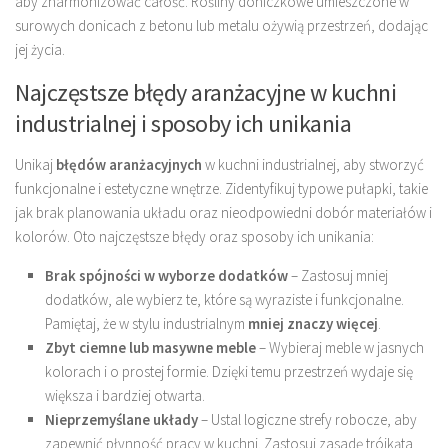
aby zharmonizować całość. Rośliny doniczkowe umieszczone w
surowych donicach z betonu lub metalu ożywią przestrzeń, dodając
jej życia.
Najczęstsze błędy aranżacyjne w kuchni
industrialnej i sposoby ich unikania
Unikaj
błędów aranżacyjnych
w kuchni industrialnej, aby stworzyć
funkcjonalne i estetyczne wnętrze. Zidentyfikuj typowe pułapki, takie
jak brak planowania układu oraz nieodpowiedni dobór materiałów i
kolorów. Oto najczęstsze błędy oraz sposoby ich unikania:
Brak spójności w wyborze dodatków
– Zastosuj mniej
dodatków, ale wybierz te, które są wyraziste i funkcjonalne.
Pamiętaj, że w stylu industrialnym
mniej znaczy więcej
.
Zbyt ciemne lub masywne meble
– Wybieraj meble w jasnych
kolorach i o prostej formie. Dzięki temu przestrzeń wydaje się
większa i bardziej otwarta.
Nieprzemyślane układy
– Ustal logiczne strefy robocze, aby
zapewnić płynność pracy w kuchni. Zastosuj zasadę trójkąta