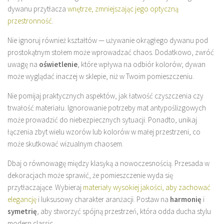
dywanu przytłacza
wnętrze, zmniejszając jego optyczną
przestronność
.
Nie ignoruj również kształtów — używanie okrągłego dywanu pod
prostokątnym stołem może wprowadzać chaos. Dodatkowo, zwróć
uwagę na
oświetlenie
, które wpływa na odbiór kolorów; dywan
może wyglądać inaczej w sklepie, niż w Twoim pomieszczeniu.
Nie pomijaj praktycznych aspektów, jak łatwość czyszczenia czy
trwałość materiału. Ignorowanie potrzeby mat antypoślizgowych
może prowadzić do niebezpiecznych sytuacji. Ponadto, unikaj
łączenia zbyt wielu wzorów lub kolorów w małej przestrzeni, co
może skutkować wizualnym chaosem.
Dbaj o równowagę między klasyką a nowoczesnością. Przesada w
dekoracjach może sprawić, że pomieszczenie wyda się
przytłaczające. Wybieraj
materiały wysokiej jakości, aby zachować
elegancję
i luksusowy charakter aranżacji. Postaw na
harmonię
i
symetrię
, aby stworzyć spójną przestrzeń, która odda ducha stylu
modern classic.