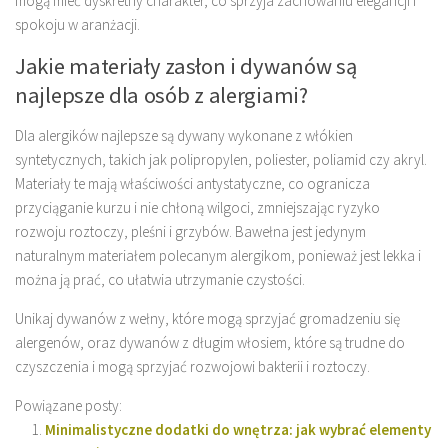
mogą mieć dyskretny charakter, co sprzyja zachowaniu elegancji i
spokoju w aranżacji.
Jakie materiały zasłon i dywanów są
najlepsze dla osób z alergiami?
Dla alergików najlepsze są dywany wykonane z włókien
syntetycznych, takich jak polipropylen, poliester, poliamid czy akryl.
Materiały te mają właściwości antystatyczne, co ogranicza
przyciąganie kurzu i nie chłoną wilgoci, zmniejszając ryzyko
rozwoju roztoczy, pleśni i grzybów. Bawełna jest jedynym
naturalnym materiałem polecanym alergikom, ponieważ jest lekka i
można ją prać, co ułatwia utrzymanie czystości.
Unikaj dywanów z wełny, które mogą sprzyjać gromadzeniu się
alergenów, oraz dywanów z długim włosiem, które są trudne do
czyszczenia i mogą sprzyjać rozwojowi bakterii i roztoczy.
Powiązane posty:
Minimalistyczne dodatki do wnętrza: jak wybrać elementy