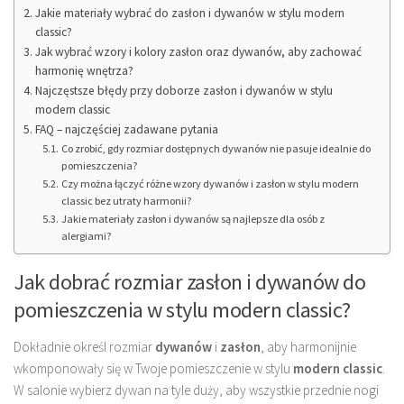
Jakie materiały wybrać do zasłon i dywanów w stylu modern
classic?
Jak wybrać wzory i kolory zasłon oraz dywanów, aby zachować
harmonię wnętrza?
Najczęstsze błędy przy doborze zasłon i dywanów w stylu
modern classic
FAQ – najczęściej zadawane pytania
Co zrobić, gdy rozmiar dostępnych dywanów nie pasuje idealnie do
pomieszczenia?
Czy można łączyć różne wzory dywanów i zasłon w stylu modern
classic bez utraty harmonii?
Jakie materiały zasłon i dywanów są najlepsze dla osób z
alergiami?
Jak dobrać rozmiar zasłon i dywanów do
pomieszczenia w stylu modern classic?
Dokładnie określ rozmiar
dywanów
i
zasłon
, aby harmonijnie
wkomponowały się w Twoje pomieszczenie w stylu
modern classic
.
W salonie wybierz dywan na tyle duży, aby wszystkie przednie nogi