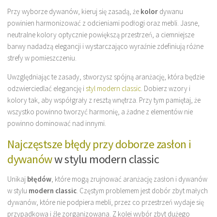
Przy wyborze dywanów, kieruj się zasadą, że
kolor
dywanu
powinien harmonizować z odcieniami podłogi oraz mebli. Jasne,
neutralne kolory optycznie powiększą przestrzeń, a ciemniejsze
barwy nadadzą elegancji i wystarczająco wyraźnie zdefiniują różne
strefy w pomieszczeniu.
Uwzględniając te zasady, stworzysz spójną aranżację, która będzie
odzwierciedlać elegancję i
styl modern classic
. Dobierz wzory i
kolory tak, aby współgrały z resztą wnętrza. Przy tym pamiętaj, że
wszystko powinno tworzyć harmonię, a żadne z elementów nie
powinno dominować nad innymi.
Najczęstsze błędy przy doborze zasłon i
dywanów
w stylu modern classic
Unikaj
błędów
, które mogą zrujnować aranżację zasłon i dywanów
w stylu
modern classic
. Częstym problemem jest dobór zbyt małych
dywanów, które nie podpiera mebli, przez co przestrzeń wydaje się
przypadkowa i źle zorganizowana. Z kolei wybór zbyt dużego