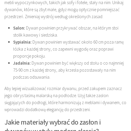
mebli wypoczynkowych, takich jak sofy i fotele, stały na nim. Unikaj
dywanów, które są zbyt małe, gdyż mogą optycznie pomniejszać
przestrzeń. Zmieniaj wystrój według określonych zasad:
Salon:
Dywan powinien przykrywać obszar, na którym stoi
stolik kawowy i siedziska.
Sypialnia:
Dywan powinien wystawać około 60 cm poza ramę
łóżka z każdej strony, co zapewni wygodę oraz poprawi
proporcje pokoju.
Jadalnia:
Dywan powinien być większy od stołu o co najmniej
75-90 cm z każdej strony, aby krzesła pozostawały na nim
podczas odsuwania.
Aby lepiej wizualizować rozmiar dywanu, przed zakupem zaznacz
jego obrys taśmą malarską na podłodze. Użyj także zasłon
sięgających do podłogi, które harmonizują z meblami i dywanem, co
wprowadzi dodatkową elegancję do przestrzeni.
Jakie materiały wybrać do zasłon i