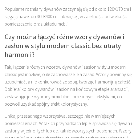
Popularne rozmiary dywanów zaczynają się od około 120×170 cm i
sięgają nawet do 300×400 cm lub więcej, w zależności od wielkości
pomieszczenia oraz układu mebli.
Czy można łączyć różne wzory dywanów i
zasłon w stylu modern classic bez utraty
harmonii?
Tak, łączenie różnych wzorów dywanów i zasłon w stylu modern
classic jest możliwe, o ile zachowasz kilka zasad. Wzory powinny się
uzupełniać, a nie konkurować ze sobą, tworząc harmonijną całość.
Dobieraj kolory dywanów i zasłon na końcowym etapie aranżacji,
zestawiając je z wybranymi meblami oraz innymi tekstyliami, co
pozwoli uzyskać spójny efekt kolorystyczny.
Unikaj przesadnego wzorzystwa, szczególnie w mniejszych
pomieszczeniach. W takich przypadkach lepiej sprawdzą się dywan i
zasłony w jednolitych lub delikatnie wzorzystych odsłonach. Wzory