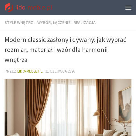
STYLE WNĘTRZ – WYBÓR, ŁĄCZENIE I REALIZACJA
Modern classic zasłony i dywany: jak wybrać
rozmiar, materiał i wzór dla harmonii
wnętrza
PRZEZ
LIDO-MEBLE.PL
·
11 CZERWCA 2026