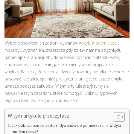
Wybór odpowiednich zasłon i dywanów w
stylu modern classic
może być wyzwaniem, zwłaszcza gdy zależy nam na osiągnięciu
harmonijnej aranżacji. Aby dopasować rozmiar, materiał i wzór,
kluczowe jest zrozumienie, jak te elementy współgrają z resztą
wnętrza. Pamiętaj, że zasłony i dywany powinny nie tylko estetycznie
pasować, ale także spełniać praktyczne funkcje, co często umyka
uwadze podczas zakupów. W tym artykule przyjrzymy się
najważniejszym zasadom, które pomogą Ci uniknąć typowych
błędów i stworzyć elegancką przestrzeń.
W tym artykule przeczytasz
Jak dobrać rozmiar zasłon i dywanów do pomieszczenia w stylu
modern classic?