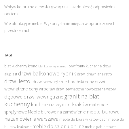
Wpływ koloru na atmosferę wnętrza: Jak dobierać odpowiednie
odcienie
Wielofunkcyjne meble: Wykorzystanie miejsca w ograniczonych
przestrzeniach
TAGI
blat kuchenny krono
brw fronty kuchenne
drzwi
blat kuchenny marmur
drzwi balkonowe rybnik
aluplast
drzwi drewniane retro
drzwi lestol
drzwi wewnętrzne barański ceny
drzwi
wewnętrzne ceny wrocław
drzwi zewnętrzne nowoczesne wzory
granit na blat
dębowe drzwi wewnętrzne
kuchenny
kuchnie na wymiar kraków
materace
meble biurowe
sprężynowe
Meble biurowe na zamówienie
na zamówienie warszawa
meble do biura w katowicach
meble do
meble do salonu online
biura w krakowie
meble gabinetowe