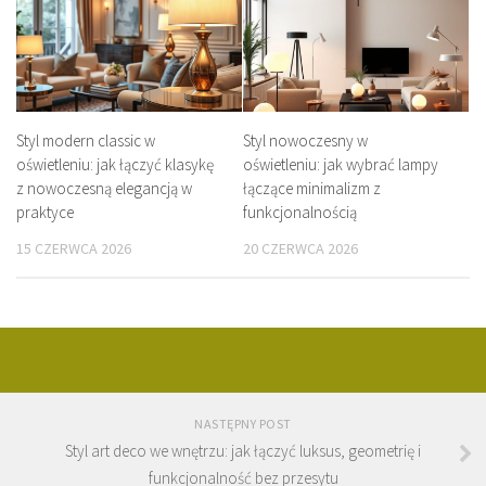
Styl modern classic w
Styl nowoczesny w
oświetleniu: jak łączyć klasykę
oświetleniu: jak wybrać lampy
z nowoczesną elegancją w
łączące minimalizm z
praktyce
funkcjonalnością
15 CZERWCA 2026
20 CZERWCA 2026
NASTĘPNY POST
Styl art deco we wnętrzu: jak łączyć luksus, geometrię i
funkcjonalność bez przesytu