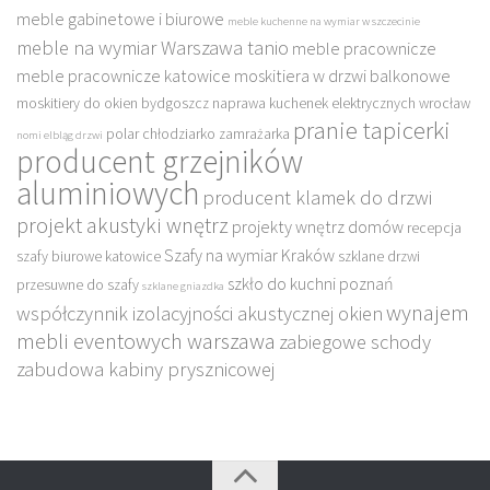
meble gabinetowe i biurowe
meble kuchenne na wymiar w szczecinie
meble na wymiar Warszawa tanio
meble pracownicze
meble pracownicze katowice
moskitiera w drzwi balkonowe
moskitiery do okien bydgoszcz
naprawa kuchenek elektrycznych wrocław
pranie tapicerki
polar chłodziarko zamrażarka
nomi elbląg drzwi
producent grzejników
aluminiowych
producent klamek do drzwi
projekt akustyki wnętrz
projekty wnętrz domów
recepcja
Szafy na wymiar Kraków
szafy biurowe katowice
szklane drzwi
szkło do kuchni poznań
przesuwne do szafy
szklane gniazdka
wynajem
współczynnik izolacyjności akustycznej okien
mebli eventowych warszawa
zabiegowe schody
zabudowa kabiny prysznicowej