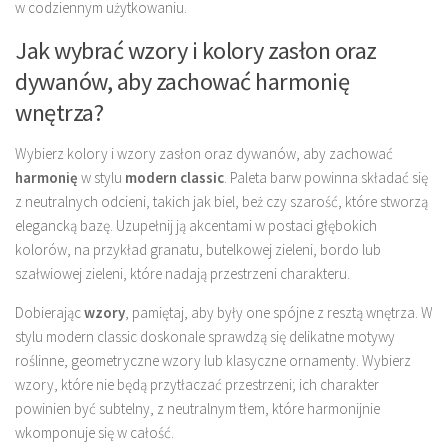
w codziennym użytkowaniu.
Jak wybrać wzory i kolory zasłon oraz
dywanów, aby zachować harmonię
wnętrza?
Wybierz kolory i wzory zasłon oraz dywanów, aby zachować
harmonię
w stylu
modern classic
. Paleta barw powinna składać się
z neutralnych odcieni, takich jak biel, beż czy szarość, które stworzą
elegancką bazę. Uzupełnij ją akcentami w postaci głębokich
kolorów, na przykład granatu, butelkowej zieleni, bordo lub
szałwiowej zieleni, które nadają przestrzeni charakteru.
Dobierając
wzory
, pamiętaj, aby były one spójne z resztą wnętrza. W
stylu modern classic doskonale sprawdzą się delikatne motywy
roślinne, geometryczne wzory lub klasyczne ornamenty. Wybierz
wzory, które nie będą przytłaczać przestrzeni; ich charakter
powinien być subtelny, z neutralnym tłem, które harmonijnie
wkomponuje się w całość.