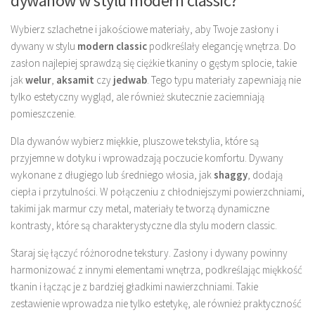
dywanów w stylu modern classic?
Wybierz szlachetne i jakościowe materiały, aby Twoje zasłony i
dywany w stylu
modern classic
podkreślały elegancję wnętrza. Do
zasłon najlepiej sprawdzą się ciężkie tkaniny o gęstym splocie, takie
jak
welur
,
aksamit
czy
jedwab
. Tego typu materiały zapewniają nie
tylko estetyczny wygląd, ale również skutecznie zaciemniają
pomieszczenie.
Dla dywanów wybierz miękkie, pluszowe tekstylia, które są
przyjemne w dotyku i wprowadzają poczucie komfortu. Dywany
wykonane z długiego lub średniego włosia, jak
shaggy
, dodają
ciepła i przytulności. W połączeniu z chłodniejszymi powierzchniami,
takimi jak marmur czy metal, materiały te tworzą dynamiczne
kontrasty, które są charakterystyczne dla stylu modern classic.
Staraj się łączyć różnorodne tekstury. Zasłony i dywany powinny
harmonizować z innymi elementami wnętrza, podkreślając miękkość
tkanin i łącząc je z bardziej gładkimi nawierzchniami. Takie
zestawienie wprowadza nie tylko estetykę, ale również praktyczność