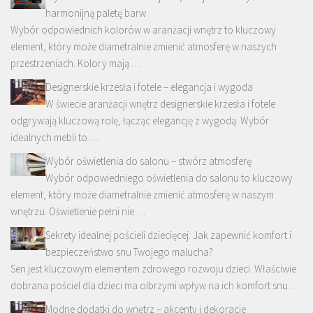
harmonijną paletę barw
Wybór odpowiednich kolorów w aranżacji wnętrz to kluczowy
element, który może diametralnie zmienić atmosferę w naszych
przestrzeniach. Kolory mają …
Designerskie krzesła i fotele – elegancja i wygoda
W świecie aranżacji wnętrz designerskie krzesła i fotele
odgrywają kluczową rolę, łącząc elegancję z wygodą. Wybór
idealnych mebli to …
Wybór oświetlenia do salonu – stwórz atmosferę
Wybór odpowiedniego oświetlenia do salonu to kluczowy
element, który może diametralnie zmienić atmosferę w naszym
wnętrzu. Oświetlenie pełni nie …
Sekrety idealnej pościeli dziecięcej: Jak zapewnić komfort i
bezpieczeństwo snu Twojego malucha?
Sen jest kluczowym elementem zdrowego rozwoju dzieci. Właściwie
dobrana pościel dla dzieci ma olbrzymi wpływ na ich komfort snu …
Modne dodatki do wnętrz – akcenty i dekoracje