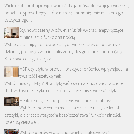
Wiele osób, próbując wprowadzić styl japoński do swojego wnętrza,
popełnia typowe błędy, które niszczą harmonię i minimalizm tego
estetycznego …
Styl nowoczesny w oświetleniu: jak wybrać lampy łączące
minimalizm z funkcjonalnością
Wybierając lampy do nowoczesnych wnętrz, często pojawia się
dylemat, jak połączyć minimalistyczny design z funkcjonalnością.
Kluczowe cechy, takie jak …
MDF czy płyta wiórowa – praktyczne różnice wpływające na
trwałość i estetykę mebli
Wybór między płytą MDF a płytą wiórową ma kluczowe znaczenie
dla trwałości i estetyki mebli, które zamierzamy stworzyć. Płyta …
Meble dziecięce – bezpieczeństwo i funkcjonalność
Wybór odpowiednich mebli dla dzieci to nie tylko kwestia
estetyki, ale przede wszystkim bezpieczeństwa i funkcjonalności.
Dzieci są ciekawe …
Wybór kolorów w aranżacji wnętrz – jak stworzyć