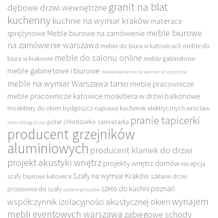
granit na blat
dębowe drzwi wewnętrzne
kuchenny
kuchnie na wymiar kraków
materace
meble biurowe
sprężynowe
Meble biurowe na zamówienie
na zamówienie warszawa
meble do biura w katowicach
meble do
meble do salonu online
biura w krakowie
meble gabinetowe
meble gabinetowe i biurowe
meble kuchenne na wymiar w szczecinie
meble na wymiar Warszawa tanio
meble pracownicze
meble pracownicze katowice
moskitiera w drzwi balkonowe
moskitiery do okien bydgoszcz
naprawa kuchenek elektrycznych wrocław
pranie tapicerki
polar chłodziarko zamrażarka
nomi elbląg drzwi
producent grzejników
aluminiowych
producent klamek do drzwi
projekt akustyki wnętrz
projekty wnętrz domów
recepcja
Szafy na wymiar Kraków
szafy biurowe katowice
szklane drzwi
szkło do kuchni poznań
przesuwne do szafy
szklane gniazdka
wynajem
współczynnik izolacyjności akustycznej okien
mebli eventowych warszawa
zabiegowe schody