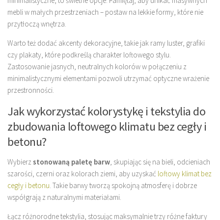
minimalistyczne, to świetne opcje. Pamiętaj, aby unikać masywnych
mebli w małych przestrzeniach – postaw na lekkie formy, które nie
przytłoczą wnętrza.
Warto też dodać akcenty dekoracyjne, takie jak ramy luster, grafiki
czy plakaty, które podkreślą charakter loftowego stylu.
Zastosowanie jasnych, neutralnych kolorów w połączeniu z
minimalistycznymi elementami pozwoli utrzymać optyczne wrażenie
przestronności.
Jak wykorzystać kolorystykę i tekstylia do
zbudowania loftowego klimatu bez cegły i
betonu?
Wybierz
stonowaną paletę barw
, skupiając się na bieli, odcieniach
szarości, czerni oraz kolorach ziemi, aby uzyskać
loftowy klimat bez
cegły i betonu
. Takie barwy tworzą spokojną atmosferę i dobrze
współgrają z naturalnymi materiałami.
Łącz różnorodne tekstylia, stosując maksymalnie trzy różne faktury