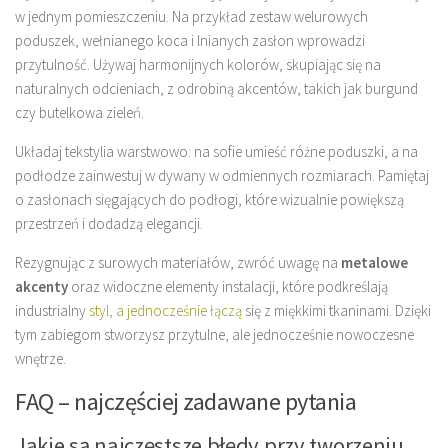
w jednym pomieszczeniu. Na przykład zestaw welurowych
poduszek, wełnianego koca i lnianych zasłon wprowadzi
przytulność. Używaj harmonijnych kolorów, skupiając się na
naturalnych odcieniach, z odrobiną akcentów, takich jak burgund
czy butelkowa zieleń.
Układaj tekstylia warstwowo: na sofie umieść różne poduszki, a na
podłodze zainwestuj w dywany w odmiennych rozmiarach. Pamiętaj
o zasłonach sięgających do podłogi, które wizualnie powiększą
przestrzeń i dodadzą elegancji.
Rezygnując z surowych materiałów, zwróć uwagę na
metalowe
akcenty
oraz widoczne elementy instalacji, które podkreślają
industrialny
styl, a jednocześnie łączą
się z miękkimi tkaninami. Dzięki
tym zabiegom stworzysz przytulne, ale jednocześnie nowoczesne
wnętrze.
FAQ – najczęściej zadawane pytania
Jakie są najczęstsze błędy przy tworzeniu