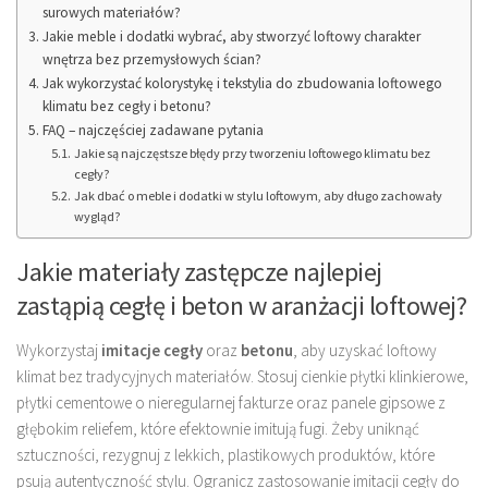
surowych materiałów?
Jakie meble i dodatki wybrać, aby stworzyć loftowy charakter
wnętrza bez przemysłowych ścian?
Jak wykorzystać kolorystykę i tekstylia do zbudowania loftowego
klimatu bez cegły i betonu?
FAQ – najczęściej zadawane pytania
Jakie są najczęstsze błędy przy tworzeniu loftowego klimatu bez
cegły?
Jak dbać o meble i dodatki w stylu loftowym, aby długo zachowały
wygląd?
Jakie materiały zastępcze najlepiej
zastąpią cegłę i beton w aranżacji loftowej?
Wykorzystaj
imitacje cegły
oraz
betonu
, aby uzyskać loftowy
klimat bez tradycyjnych materiałów. Stosuj cienkie płytki klinkierowe,
płytki cementowe o nieregularnej fakturze oraz panele gipsowe z
głębokim reliefem, które efektownie imitują fugi. Żeby uniknąć
sztuczności, rezygnuj z lekkich, plastikowych produktów, które
psują autentyczność stylu. Ogranicz zastosowanie imitacji cegły do