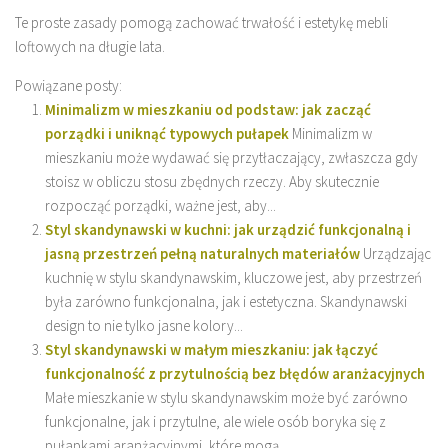
Te proste zasady pomogą zachować trwałość i estetykę mebli
loftowych na długie lata.
Powiązane posty:
Minimalizm w mieszkaniu od podstaw: jak zacząć
porządki i uniknąć typowych pułapek
Minimalizm w
mieszkaniu może wydawać się przytłaczający, zwłaszcza gdy
stoisz w obliczu stosu zbędnych rzeczy. Aby skutecznie
rozpocząć porządki, ważne jest, aby...
Styl skandynawski w kuchni: jak urządzić funkcjonalną i
jasną przestrzeń pełną naturalnych materiałów
Urządzając
kuchnię w stylu skandynawskim, kluczowe jest, aby przestrzeń
była zarówno funkcjonalna, jak i estetyczna. Skandynawski
design to nie tylko jasne kolory...
Styl skandynawski w małym mieszkaniu: jak łączyć
funkcjonalność z przytulnością bez błędów aranżacyjnych
Małe mieszkanie w stylu skandynawskim może być zarówno
funkcjonalne, jak i przytulne, ale wiele osób boryka się z
pułapkami aranżacyjnymi, które mogą...