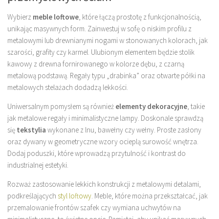
Wybierz
meble loftowe
, które łączą prostotę z funkcjonalnością,
unikając masywnych form. Zainwestuj w sofę o niskim profilu z
metalowymi lub drewnianymi nogami w stonowanych kolorach, jak
szarości, grafity czy karmel. Ulubionym elementem będzie stolik
kawowy z drewna fornirowanego w kolorze dębu, z czarną
metalową podstawą. Regały typu „drabinka” oraz otwarte półki na
metalowych stelażach dodadzą lekkości.
Uniwersalnym pomysłem są również
elementy dekoracyjne
, takie
jak metalowe regały i minimalistyczne lampy. Doskonale sprawdzą
się
tekstylia
wykonane z lnu, bawełny czy wełny. Proste zasłony
oraz dywany w geometryczne wzory ocieplą surowość wnętrza.
Dodaj poduszki, które wprowadzą przytulność i kontrast do
industrialnej estetyki.
Rozważ zastosowanie lekkich konstrukcji z metalowymi detalami,
podkreślających
styl loftowy
. Meble, które można przekształcać, jak
przemalowanie frontów szafek czy wymiana uchwytów na