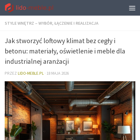
STYLE WNĘTRZ – WYBÓR, ŁĄCZENIE I REALIZACJA
Jak stworzyć loftowy klimat bez cegły i
betonu: materiały, oświetlenie i meble dla
industrialnej aranżacji
PRZEZ
LIDO-MEBLE.PL
·
18 MAJA 2026