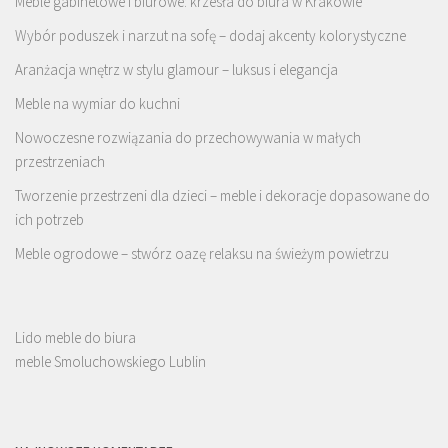
Meble gabinetowe i biurowe: krzesła do biura w Krakowie
Wybór poduszek i narzut na sofę – dodaj akcenty kolorystyczne
Aranżacja wnętrz w stylu glamour – luksus i elegancja
Meble na wymiar do kuchni
Nowoczesne rozwiązania do przechowywania w małych
przestrzeniach
Tworzenie przestrzeni dla dzieci – meble i dekoracje dopasowane do
ich potrzeb
Meble ogrodowe – stwórz oazę relaksu na świeżym powietrzu
Lido meble do biura
meble Smoluchowskiego Lublin