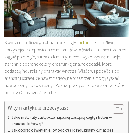
Stworzenie loftowego klimatu bez cegły i
betonu
jest możliwe,
korzystając z odpowiednich materiałów, oświetlenia i mebli. Zamiast
sięgać po drogie, surowe elementy, można wykorzystać imitacje,
starannie dobrane kolory oraz funkcjonalne dodatki, które
oddadzą industrialny charakter wnętrza. Właściwe podejście do
aranżacji sprawi, że nawet tradycyjne przestrzenie mogą zyskać
nowoczesny, loftowy sznyt. Poznaj praktyczne rozwiązania, które
pomogą Ci osiągnąć ten efekt.
W tym artykule przeczytasz
Jakie materiały zastępcze najlepiej zastąpią cegłę i beton w
aranżacji loftowej?
Jak dobrać oświetlenie, by podkreślić industrialny klimat bez