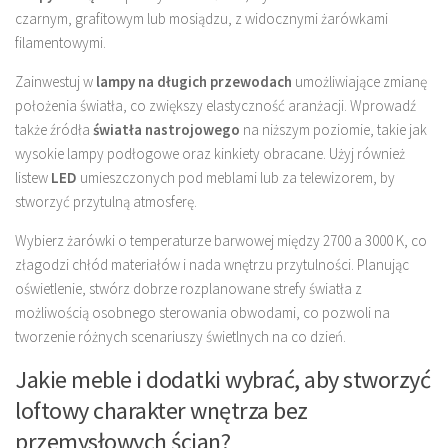
czarnym, grafitowym lub mosiądzu, z widocznymi żarówkami
filamentowymi.
Zainwestuj w
lampy na długich przewodach
umożliwiające zmianę
położenia światła, co zwiększy elastyczność aranżacji. Wprowadź
także źródła
światła nastrojowego
na niższym poziomie, takie jak
wysokie lampy podłogowe oraz kinkiety obracane. Użyj również
listew
LED
umieszczonych pod meblami lub za telewizorem, by
stworzyć przytulną atmosferę.
Wybierz żarówki o temperaturze barwowej między 2700 a 3000 K, co
złagodzi chłód materiałów i nada wnętrzu przytulności. Planując
oświetlenie, stwórz dobrze rozplanowane strefy światła z
możliwością osobnego sterowania obwodami, co pozwoli na
tworzenie różnych scenariuszy świetlnych na co dzień.
Jakie meble i dodatki wybrać, aby stworzyć
loftowy charakter wnętrza bez
przemysłowych ścian?