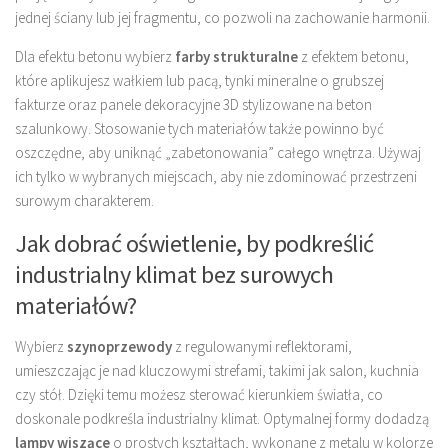
jednej ściany lub jej fragmentu, co pozwoli na zachowanie harmonii.
Dla efektu betonu wybierz
farby strukturalne
z efektem betonu,
które aplikujesz wałkiem lub pacą, tynki mineralne o grubszej
fakturze oraz panele dekoracyjne 3D stylizowane na beton
szalunkowy. Stosowanie tych materiałów także powinno być
oszczędne, aby uniknąć „zabetonowania” całego wnętrza. Używaj
ich tylko w wybranych miejscach, aby nie zdominować przestrzeni
surowym charakterem.
Jak dobrać oświetlenie, by podkreślić
industrialny klimat bez surowych
materiałów?
Wybierz
szynoprzewody
z regulowanymi reflektorami,
umieszczając je nad kluczowymi strefami, takimi jak salon, kuchnia
czy stół. Dzięki temu możesz sterować kierunkiem światła, co
doskonale podkreśla industrialny klimat. Optymalnej formy dodadzą
lampy wiszące
o prostych kształtach, wykonane z metalu w kolorze