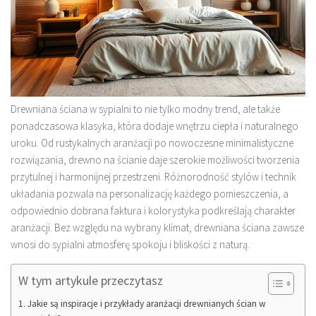
Drewniana ściana w sypialni to nie tylko modny trend, ale także
ponadczasowa klasyka, która dodaje wnętrzu ciepła i naturalnego
uroku. Od rustykalnych aranżacji po nowoczesne minimalistyczne
rozwiązania, drewno na ścianie daje szerokie możliwości tworzenia
przytulnej i harmonijnej przestrzeni. Różnorodność stylów i technik
układania pozwala na personalizację każdego pomieszczenia, a
odpowiednio dobrana faktura i kolorystyka podkreślają charakter
aranżacji. Bez względu na wybrany klimat, drewniana ściana zawsze
wnosi do sypialni atmosferę spokoju i bliskości z naturą.
W tym artykule przeczytasz
Jakie są inspiracje i przykłady aranżacji drewnianych ścian w