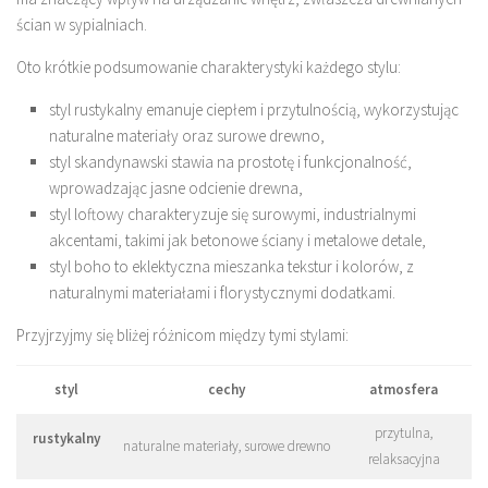
ścian w sypialniach.
Oto krótkie podsumowanie charakterystyki każdego stylu:
styl rustykalny emanuje ciepłem i przytulnością, wykorzystując
naturalne materiały oraz surowe drewno,
styl skandynawski stawia na prostotę i funkcjonalność,
wprowadzając jasne odcienie drewna,
styl loftowy charakteryzuje się surowymi, industrialnymi
akcentami, takimi jak betonowe ściany i metalowe detale,
styl boho to eklektyczna mieszanka tekstur i kolorów, z
naturalnymi materiałami i florystycznymi dodatkami.
Przyjrzyjmy się bliżej różnicom między tymi stylami:
styl
cechy
atmosfera
przytulna,
rustykalny
naturalne materiały, surowe drewno
relaksacyjna