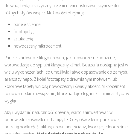
drewna, będąc elastycznym elementem dostosowującym się do
różnych stylów wnętrz. Możliwości obejmują:
panele ścienne,
fototapety,
sztukaterię,
nowoczesny mikrocement.
Panele, zarówno z litego drewna, jak i nowoczesne boazerie,
wprowadzają do sypialni klasyczny klimat. Boazeria dostępna jest w
wielu wykończeniach, co umożliwia łatwe dopasowanie do zamysłu
aranżacyjnego. Z kolei fototapety z drewnianym motywem lub
kolorowe tapety wniosą nowoczesny i świeży akcent. Mikrocement
to nowatorskie rozwiązanie, które nadaje elegancki, minimalistyczny
wygląd.
Aby uwydatnić naturalność drewna, warto zainwestować w
odpowiednie oświetlenie. Lampy LED czy oświetlenie punktowe
potrafią podkreślić fakturę drewnianej ściany, tworząc jednocześnie
przytulny nastrój.
Moje doświadczenie pokazuje, że