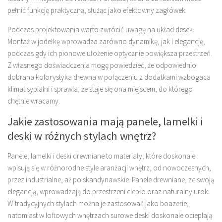
pełnić funkcję praktyczną, służąc jako efektowny zagłówek.
Podczas projektowania warto zwrócić uwagę na układ desek.
Montaż w jodełkę wprowadza zarówno dynamikę, jak i elegancję,
podczas gdy ich pionowe ułożenie optycznie powiększa przestrzeń.
Z własnego doświadczenia mogę powiedzieć, że odpowiednio
dobrana kolorystyka drewna w połączeniu z dodatkami wzbogaca
klimat sypialni i sprawia, że staje się ona miejscem, do którego
chętnie wracamy.
Jakie zastosowania mają panele, lamelki i
deski w różnych stylach wnętrz?
Panele, lamelki i deski drewniane to materiały, które doskonale
wpisują się w różnorodne style aranżacji wnętrz, od nowoczesnych,
przez industrialne, aż po skandynawskie. Panele drewniane, ze swoją
elegancją, wprowadzają do przestrzeni ciepło oraz naturalny urok.
W tradycyjnych stylach można je zastosować jako boazerie,
natomiast w loftowych wnętrzach surowe deski doskonale ocieplają