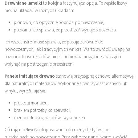
Drewniane lamelki
to kolejna fascynująca opcja. Te wąskie listwy
można układać w różnych układach:
pionowo, co optycznie podnosi pomieszczenie,
poziomo, co sprawia, że przestrzeń wydaje się szersza.
Ich wszechstronność sprawia, że pasują zarówno do
nowoczesnych, jak i tradycyjnych wnętrz. Warto zwrócić uwagę na
różnorodność układów lameli, ponieważ mogą one znacząco
wpłynąć na postrzeganie przestrzeni.
Panele imitujące drewno
stanowią przystępną cenowo alternatywę
dla naturalnych materiałów. Wykonane z tworzyw sztucznych lub
winylu, wyróżniają się:
prostotą montażu,
brakiem potrzeby konserwacji,
różnorodnością wzorów i wykończeń.
Oferują możliwości dopasowania do różnych stylów, od
rustykalnych po nowoczesne. Przy wyborze paneli warto zwrócić