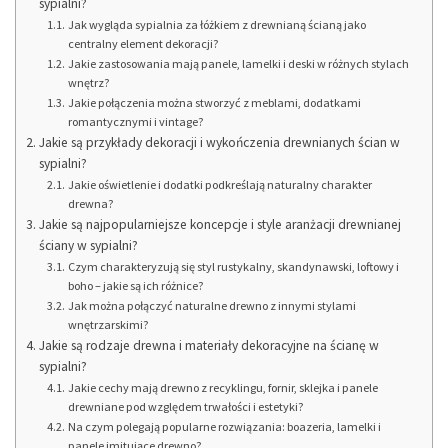
sypialni?
Jak wygląda sypialnia za łóżkiem z drewnianą ścianą jako
centralny element dekoracji?
Jakie zastosowania mają panele, lamelki i deski w różnych stylach
wnętrz?
Jakie połączenia można stworzyć z meblami, dodatkami
romantycznymi i vintage?
Jakie są przykłady dekoracji i wykończenia drewnianych ścian w
sypialni?
Jakie oświetlenie i dodatki podkreślają naturalny charakter
drewna?
Jakie są najpopularniejsze koncepcje i style aranżacji drewnianej
ściany w sypialni?
Czym charakteryzują się styl rustykalny, skandynawski, loftowy i
boho – jakie są ich różnice?
Jak można połączyć naturalne drewno z innymi stylami
wnętrzarskimi?
Jakie są rodzaje drewna i materiały dekoracyjne na ścianę w
sypialni?
Jakie cechy mają drewno z recyklingu, fornir, sklejka i panele
drewniane pod względem trwałości i estetyki?
Na czym polegają popularne rozwiązania: boazeria, lamelki i
panele imitujące drewno?