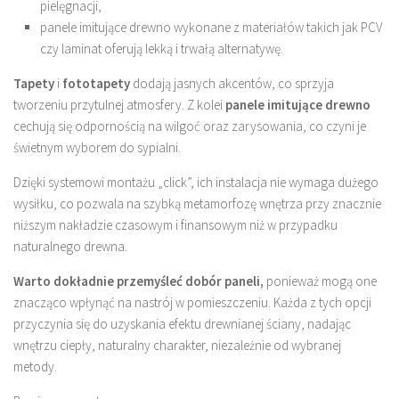
pielęgnacji,
panele imitujące drewno wykonane z materiałów takich jak PCV
czy laminat oferują lekką i trwałą alternatywę.
Tapety
i
fototapety
dodają jasnych akcentów, co sprzyja
tworzeniu przytulnej atmosfery. Z kolei
panele imitujące drewno
cechują się odpornością na wilgoć oraz zarysowania, co czyni je
świetnym wyborem do sypialni.
Dzięki systemowi montażu „click”, ich instalacja nie wymaga dużego
wysiłku, co pozwala na szybką metamorfozę wnętrza przy znacznie
niższym nakładzie czasowym i finansowym niż w przypadku
naturalnego drewna.
Warto dokładnie przemyśleć dobór paneli,
ponieważ mogą one
znacząco wpłynąć na nastrój w pomieszczeniu. Każda z tych opcji
przyczynia się do uzyskania efektu drewnianej ściany, nadając
wnętrzu ciepły, naturalny charakter, niezależnie od wybranej
metody.