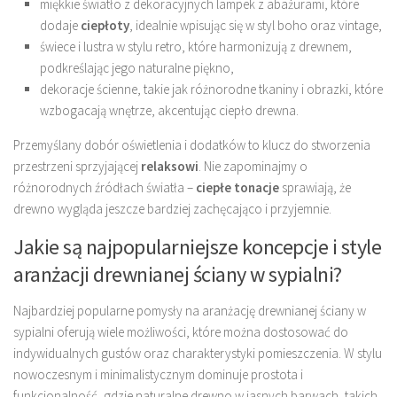
miękkie światło z dekoracyjnych lampek z abażurami, które
dodaje
ciepłoty
, idealnie wpisując się w styl boho oraz vintage,
świece i lustra w stylu retro, które harmonizują z drewnem,
podkreślając jego naturalne piękno,
dekoracje ścienne, takie jak różnorodne tkaniny i obrazki, które
wzbogacają wnętrze, akcentując ciepło drewna.
Przemyślany dobór oświetlenia i dodatków to klucz do stworzenia
przestrzeni sprzyjającej
relaksowi
. Nie zapominajmy o
różnorodnych źródłach światła –
ciepłe tonacje
sprawiają, że
drewno wygląda jeszcze bardziej zachęcająco i przyjemnie.
Jakie są najpopularniejsze koncepcje i style
aranżacji drewnianej ściany w sypialni?
Najbardziej popularne pomysły na aranżację drewnianej ściany w
sypialni oferują wiele możliwości, które można dostosować do
indywidualnych gustów oraz charakterystyki pomieszczenia. W stylu
nowoczesnym i minimalistycznym dominuje prostota i
funkcjonalność, gdzie naturalne drewno w jasnych barwach, takich