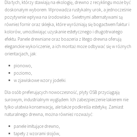
Dla tych, którzy stawiają na ekologię, drewno z recyklingu może być
doskonałym wyborem. Wprowadza rustykalny urok, a jednocześnie
pozytywnie wpływa na środowisko. Świetnymi alternatywami są
również fornir oraz sklejka, które wyróżniają się bogactwem faktur i
kolorów, umożliwiając uzyskanie estetycznego i długotrwałego
efektu. Panele drewniane oraz boazeria z litego drewna oferują
eleganckie wykończenie, a ich montaż może odbywać się w różnych
orientacjach, jak:
pionowo,
poziomo,
w zjawiskowe wzory jodełki.
Dla osób preferujących nowoczesność, płyty OSB przyciągają
surowym, industrialnym wyglądem. Ich zabezpieczenie lakierem nie
tylko ułatwia konserwację, ale także podkreśla estetykę. Zamiast
naturalnego drewna, można również rozważyć:
panele imitujące drewno,
tapety z wzorami słojów,