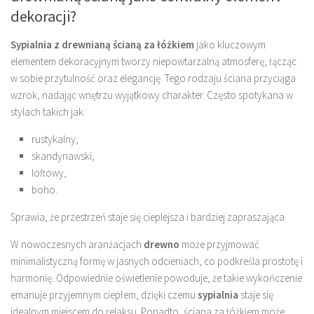
dekoracji?
Sypialnia z drewnianą ścianą za łóżkiem
jako kluczowym
elementem dekoracyjnym tworzy niepowtarzalną atmosferę, łącząc
w sobie przytulność oraz elegancję. Tego rodzaju ściana przyciąga
wzrok, nadając wnętrzu wyjątkowy charakter. Często spotykana w
stylach takich jak:
rustykalny,
skandynawski,
loftowy,
boho.
Sprawia, że przestrzeń staje się cieplejsza i bardziej zapraszająca.
W nowoczesnych aranżacjach
drewno
może przyjmować
minimalistyczną formę w jasnych odcieniach, co podkreśla prostotę i
harmonię. Odpowiednie oświetlenie powoduje, że takie wykończenie
emanuje przyjemnym ciepłem, dzięki czemu
sypialnia
staje się
idealnym miejscem do relaksu. Ponadto, ściana za łóżkiem może