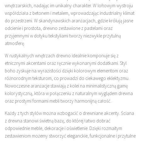
wnętrzarskich, nadając im unikalny charakter. W loftowym wystroju
współdziała z betonem i metalem, wprowadzając industrialny klimat
do przestrzeni. W skandynawskich aranżacjach, gdzie królują jasne
odcienie i prostota, drewno zestawione z pastelami oraz
przyjemnymi w dotyku tekstyliami tworzy niezwykle przytulną
atmosferę.
W rustykalnych wnętrzach drewno idealnie komponuje się z
etnicznymi akcentami oraz ręcznie wykonanymi dodatkami. Styl
boho zyskuje na wyrazistości dzięki kolorowym elementom oraz
różnorodnym teksturom, co prowadzi do ciekawego eklektyzmu.
Nowoczesne aranżacje stawiają z kolei na minimalistyczną gamę
kolorystyczną, która w połączeniu z naturalnym wyglądem drewna
oraz prostymi formami mebli tworzy harmonijną całość.
Każdy z tych stylów można wzbogacić o drewniane akcenty. Ściana
z drewna stanowi świetną bazę, do której łatwo dobrać
odpowiednie meble, dekoracje i oświetlenie. Dzięki rozmaitym
zestawieniom możemy stworzyć eleganckie, funkcjonalne i przytulne