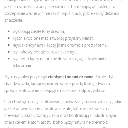
jak biel i szarość, tworzy przestronną i harmonijną atmosferę. To
szczególnie ważne w mniejszych sypialniach, gdzie każdy detal ma
znaczenie.
występują ciepłe tony drewna,
ręcznie robione meble tworzą przytulny klimat,
mysł skandynawski łączy jasne drewno z prostą formą,
styl loftowy dodaje surowe akcenty,
styl boho łączy naturalne drewno z żywymi kolorami i
teksturami.
Styl rustykalny przyciąga
ciepłymi tonami drewna
. Z kolei styl
skandynawski, łączący jasne drewno z prostą formą, stwarza
spokojne otoczenie sprzyjające relaksowi i odpoczynkowi.
Przechodząc do stylu loftowego, zauważamy surowe akcenty, takie
jak betonowe ściany i metalowe detale, które w zestawieniu z
drewnianą ścianą dodają ciepła oraz kontrastują z industrialnym
charakterem. Natomiast styl boho łączy naturalne drewno z