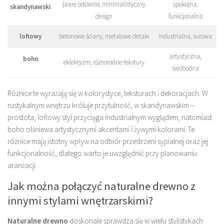
jasne odcienie, minimalistyczny
spokojna,
skandynawski
design
funkcjonalna
loftowy
betonowe ściany, metalowe detale
industrialna, surowa
artystyczna,
boho
eklektyzm, różnorodne tekstury
swobodna
Różnice te wyrażają się w kolorystyce, teksturach i dekoracjach. W
rustykalnym wnętrzu króluje przytulność, w skandynawskim –
prostota, loftowy styl przyciąga industrialnym wyglądem, natomiast
boho olśniewa artystycznymi akcentami i żywymi kolorami. Te
różnice mają istotny wpływ na odbiór przestrzeni sypialnej oraz jej
funkcjonalność, dlatego warto je uwzględnić przy planowaniu
aranżacji.
Jak można połączyć naturalne drewno z
innymi stylami wnętrzarskimi?
Naturalne drewno
doskonale sprawdza się w wielu stylistykach