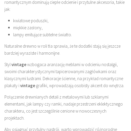
romantycznym dominują ciepłe odcienie i przytulne akcesoria, takie
jak:
kwiatowe poduszki,
miękkie zasłony,
lampy emitujące subtelne światło.
Naturalne drewno w roli tła sprawia, że te dodatki stają się jeszcze
bardziej wyraziste i harmonijne.
Styl
vintage
wzbogaca aranżację meblami w odcieniu nostalgii,
swoimi charakterystycznymi tapicerowanymi zagłówkami oraz
klasycznymi lustrami. Dekoracje ścienne, na przykład romantyczne
plakaty i
vintage
grafiki, wprowadzają osobisty akcent do wnętrza.
Połączenie drewnianych detali z metalowymi lub szklanymi
elementami, jak lampy czy ramki, nadaje przestrzeni eklektycznego
charakteru, co jest szczególnie cenione w nowoczesnych
projektach.
Aby osiągnąć przytulny nastrój, warto wprowadzić różnorodne