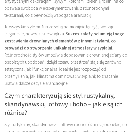
artystycznymi dekoracjami, żywymi kolorami i zielenią roślin, na co
pozwala swoboda w eksperymentowaniu z różnorodnymi
teksturami, co z pewnością wzbogaca aranżację.
Te wszystkie style można ze sobą harmonijnie łączyć, tworząc
eleganckie, nowoczesne wnętrza.
Sukces zależy od umiejętnego
zestawienia drewnianych elementów z innymi stylami, co
prowadzi do stworzenia unikalnej atmosfery w sypialni.
Różnorodność stylów umożliwia dopasowanie drewnianej ściany do
osobistych upodobań, dzięki czemu przestrzeń staje się zarówno
estetyczna, jak i funkcjonalna. Idealnie jest rozpocząć od
przemyślenia, jaki klimat ma dominować w sypialni; to znacznie
ułatwia dalsze decyzje aranżacyjne.
Czym charakteryzują się styl rustykalny,
skandynawski, loftowy i boho – jakie są ich
różnice?
Styl rustykalny, skandynawski, loftowy i boho różnią się od siebie, co
ma znaczący wpływ na urządzanie wnętrz, zwłaszcza drewnianych