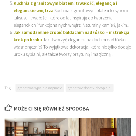
Kuchnia z granitowym blatem: trwałość, elegancja i
eleganckie wnętrza
Kuchnia z granitowym blatem to synonim
luksusu i trwałości, które od lat inspirują do tworzenia
eleganckich i funkcjonalnych wnętrz. Naturalny kamień, jakim...
Jak samodzielnie zrobić baldachim nad łóżko – instrukcja
krok po kroku
Jak stworzyć elegancki baldachim nad łóżko
własnoręcznie? To wyjątkowa dekoracja, która nie tylko dodaje
uroku sypialni, ale także tworzy przytulną i magiczną...
Tagi:
granatowa sypialnia inspiracje
granatowe dodatki do sypialni
MOŻE CI SIĘ RÓWNIEŻ SPODOBA