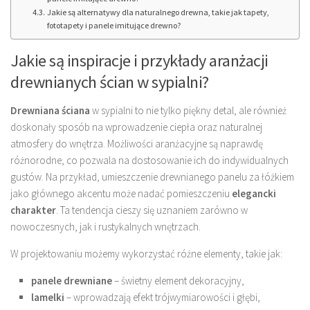
Jakie są alternatywy dla naturalnego drewna, takie jak tapety,
fototapety i panele imitujące drewno?
Jakie są inspiracje i przykłady aranżacji
drewnianych ścian w sypialni?
Drewniana ściana
w sypialni to nie tylko piękny detal, ale również
doskonały sposób na wprowadzenie ciepła oraz naturalnej
atmosfery do wnętrza. Możliwości aranżacyjne są naprawdę
różnorodne, co pozwala na dostosowanie ich do indywidualnych
gustów. Na przykład, umieszczenie drewnianego panelu za łóżkiem
jako głównego akcentu może nadać pomieszczeniu
elegancki
charakter
. Ta tendencja cieszy się uznaniem zarówno w
nowoczesnych, jak i rustykalnych wnętrzach.
W projektowaniu możemy wykorzystać różne elementy, takie jak:
panele drewniane
– świetny element dekoracyjny,
lamelki
– wprowadzają efekt trójwymiarowości i głębi,