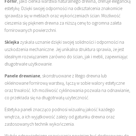
Fornir
, jako cienka warstwa naturalnego drewna, oferuje elegancką
estetykę. Dzięki swojej odporności na odkształcenia znakomicie
sprawdza się w meblach oraz wykończeniach ścian. Możliwość
cieszenia się pięknem drewna za niższą cenę to ogromna zaleta
fornirowanych powierzchni.
Sklejka
zyskała uznanie dzięki swojej solidności i odporności na
uszkodzenia mechaniczne. Jej unikalna struktura sprawia, że jest
idealnym rozwiązaniem zarówno do ścian, jak i mebli, zapewniając
długotrwałe użytkowanie.
Panele drewniane
, skonstruowane z litego drewna lub
okleinowane fornirową warstwą, łączą w sobie walory estetyczne
oraz trwałość. Ich możliwość cyklinowania pozwala na odnawianie,
co przekłada się na długotrwałą użyteczność.
Estetyka paneli znacząco podnosi wizualną jakość każdego
wnętrza, a ich wyjątkowość zależy od gatunku drewna oraz
zastosowanych technik wykończenia.
Wybór odpowiedniego rozwiązania powinien być dostosowany do