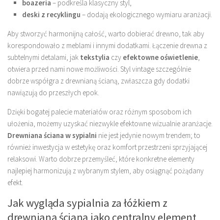
boazeria
– podkreśla klasyczny styl,
deski z recyklingu
– dodają ekologicznego wymiaru aranżacji.
Aby stworzyć harmonijną całość, warto dobierać drewno, tak aby
korespondowało z meblami i innymi dodatkami. Łączenie drewna z
subtelnymi detalami, jak
tekstylia
czy
efektowne oświetlenie
,
otwiera przed nami nowe możliwości. Styl vintage szczególnie
dobrze współgra z drewnianą ścianą, zwłaszcza gdy dodatki
nawiązują do przeszłych epok.
Dzięki bogatej palecie materiałów oraz różnym sposobom ich
ułożenia, możemy uzyskać niezwykle efektowne wizualnie aranżacje.
Drewniana ściana w sypialni
nie jest jedynie nowym trendem; to
również inwestycja w estetykę oraz komfort przestrzeni sprzyjającej
relaksowi. Warto dobrze przemyśleć, które konkretne elementy
najlepiej harmonizują z wybranym stylem, aby osiągnąć pożądany
efekt.
Jak wygląda sypialnia za łóżkiem z
drewnianą ścianą jako centralny element