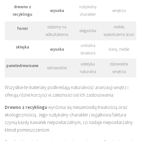
drewno z
rustykalny
wysoka
wnętrza
recyklingu
charakter
odporny na
meble,
fornir
elegancka
odkształcenia
wykończenia ścian
unikalna
sklejka
wysoka
śiany, meble
struktura
estetyka
różnorodne
paneledrewniane
odnawialne
naturalna
wnętrza
Wszystkie te materiały podkreślają naturalność aranżacji wnętrz i
oferują różne korzyści w zależności od ich zastosowania.
Drewno z recyklingu
wyróżnia się niesamowitą trwałością oraz
ekologicznością. Jego rustykalny charakter i wyjątkowa faktura
czynią każdy kawałek niepowtarzalnym, co nadaje niepowtarzalny
klimat pomieszczeniom.