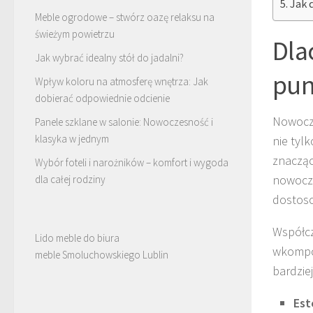
Jak 
Meble ogrodowe – stwórz oazę relaksu na
świeżym powietrzu
Dla
Jak wybrać idealny stół do jadalni?
pun
Wpływ koloru na atmosferę wnętrza: Jak
dobierać odpowiednie odcienie
Nowocze
Panele szklane w salonie: Nowoczesność i
klasyka w jednym
nie tyl
znacząco
Wybór foteli i narożników – komfort i wygoda
nowocze
dla całej rodziny
dostoso
Współcz
Lido meble do biura
wkompon
meble Smoluchowskiego Lublin
bardzie
Est