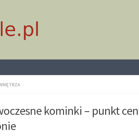
 WNĘTRZA
oczesne kominki – punkt cen
onie