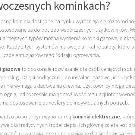
oczesnych kominkach?
sne kominki dostępne na rynku wyróżniają się różnorodnośc
ostosowane są do potrzeb współczesnych użytkowników. W
larniejszych typów można wymienić kominki gazowe, elektr
wo. Każdy z tych systemów ma swoje unikalne zalety, które p
 liczbę entuzjastów tego rodzaju ogrzewania.
i gazowe
to doskonałe rozwiązanie dla osób ceniących sobie
ę obsługi. Dzięki podłączeniu do instalacji gazowej, ich użytk
 i nie wymaga składowania drewna. Użytkownicy mogą cieszy
m ognia, jednocześnie mając możliwość regulacji intensywnośc
 na dostosowanie atmosfery do indywidualnych potrzeb.
bardzo popularnym wyborem są
kominki elektryczne
, któr
ywę dla tradycyjnych źródeł ciepła. Ich główną zaletą jest br
yszczeń, co sprawia, że są one przyjazne dla środowiska. Po