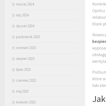
Komink
marzec 2024
Oprócz 
luty 2024
relakso
blask p
styczeń 2024
Nowocz
październik 2023
bezpie
wyposaż
wrzesień 2023
obsługę
sierpień 2023
wentyla
lipiec 2023
Podsumo
które w
czerwiec 2023
taki el
maj 2023
Jak
kwiecień 2023