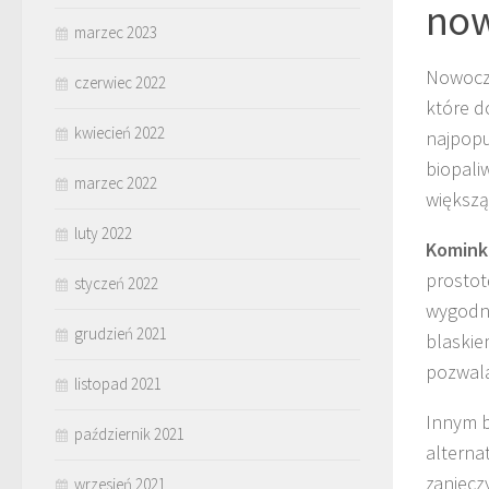
now
marzec 2023
Nowocze
czerwiec 2022
które d
kwiecień 2022
najpopu
biopali
marzec 2022
większą
luty 2022
Komink
prostot
styczeń 2022
wygodne
grudzień 2021
blaskie
pozwala
listopad 2021
Innym 
październik 2021
alternat
zaniecz
wrzesień 2021