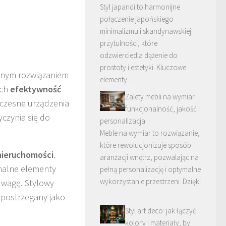
Styl japandi to harmonijne
połączenie japońskiego
minimalizmu i skandynawskiej
przytulności, które
odzwierciedla dążenie do
prostoty i estetyki. Kluczowe
yjnym rozwiązaniem
elementy …
ich
efektywność
Zalety mebli na wymiar:
oczesne urządzenia
funkcjonalność, jakość i
czynia się do
personalizacja
Meble na wymiar to rozwiązanie,
które rewolucjonizuje sposób
nieruchomości
.
aranżacji wnętrz, pozwalając na
onalne elementy
pełną personalizację i optymalne
wykorzystanie przestrzeni. Dzięki
uwagę. Stylowy
…
 postrzegany jako
Styl art deco: jak łączyć
kolory i materiały, by