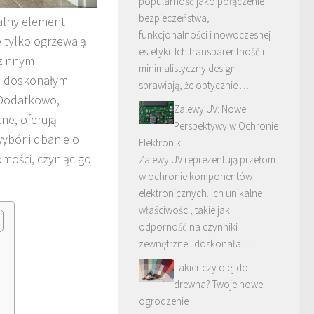
popularność jako połączenie
bezpieczeństwa,
alny element
funkcjonalności i nowoczesnej
e tylko ogrzewają
estetyki. Ich transparentność i
dzinnym
minimalistyczny design
są doskonałym
sprawiają, że optycznie …
 Dodatkowo,
Zalewy UV: Nowe
ne, oferują
Perspektywy w Ochronie
ybór i dbanie o
Elektroniki
mości, czyniąc go
Zalewy UV reprezentują przełom
w ochronie komponentów
elektronicznych. Ich unikalne
właściwości, takie jak
odporność na czynniki
zewnętrzne i doskonała …
Lakier czy olej do
drewna? Twoje nowe
ogrodzenie