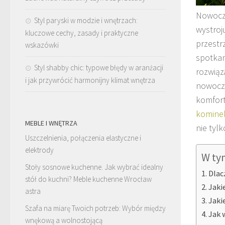
Nowocze
Styl paryski w modzie i wnętrzach:
wystroj
kluczowe cechy, zasady i praktyczne
przestr
wskazówki
spotkan
Styl shabby chic: typowe błędy w aranżacji
rozwiąz
i jak przywrócić harmonijny klimat wnętrza
nowocze
komfort
komine
MEBLE I WNĘTRZA
nie tyl
Uszczelnienia, połączenia elastyczne i
elektrody
W ty
Stoły sosnowe kuchenne. Jak wybrać idealny
Dlac
stół do kuchni? Meble kuchenne Wrocław
Jaki
astra
Jaki
Szafa na miarę Twoich potrzeb: Wybór między
Jak 
wnękową a wolnostojącą