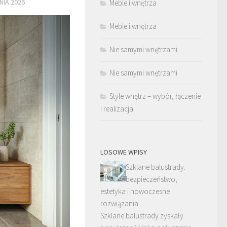
NIA 2026
Meble i wnętrza
Meble i wnętrza
Nie samymi wnętrzami
Nie samymi wnętrzami
Style wnętrz – wybór, łączenie
i realizacja
LOSOWE WPISY
Szklane balustrady:
bezpieczeństwo,
estetyka i nowoczesne
rozwiązania
Szklane balustrady zyskały