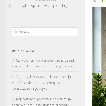
PRZEZ
LI
Jak urządzić przytulną sypialnię?
OSTATNIE WPISY
Styl kolonialny w praktyce: cechy, zasady
aranżacji i kluczowe inspiracje egzotyczne
Styl paryski w dodatkach i detalach: jak
łączyć klasykę z nonszalancją dla
ponadczasowego szyku
Najczęstsze błędy w stylu paryskim i jak
zachować naturalny szyk bez przesady