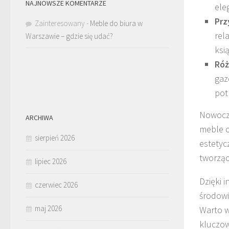
NAJNOWSZE KOMENTARZE
ele
Prz
Zainteresowany
-
Meble do biura w
rel
Warszawie – gdzie się udać?
ksi
Róż
gaz
pot
Nowocze
ARCHIWA
meble c
sierpień 2026
estetyc
tworząc
lipiec 2026
Dzięki 
czerwiec 2026
środowi
maj 2026
Warto wi
kluczow