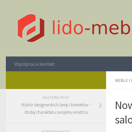
Współpraca i kontakt
MEBLE I
NASTĘPNY POST
Now
Wybór designerskich lamp i kinkietów –
dodaj charakteru swojemu wnętrzu
sal
POPRZEDNI POST