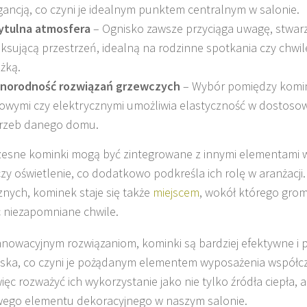
gancją, co czyni je idealnym punktem centralnym w salonie.
ytulna atmosfera
– Ognisko zawsze przyciąga uwagę, stwarza
aksującą przestrzeń, idealną na rodzinne spotkania czy chwi
ążką.
norodność rozwiązań grzewczych
– Wybór pomiędzy komi
owymi czy elektrycznymi umożliwia elastyczność w dostoso
rzeb danego domu.
sne kominki mogą być zintegrowane z innymi elementami wn
zy oświetlenie, co dodatkowo podkreśla ich rolę w aranżacj
znych, kominek staje się także
miejscem
, wokół którego groma
 niezapomniane chwile.
innowacyjnym rozwiązaniom, kominki są bardziej efektywne i 
ska, co czyni je pożądanym elementem wyposażenia współc
ęc rozważyć ich wykorzystanie jako nie tylko źródła ciepła, al
ego elementu dekoracyjnego w naszym salonie.