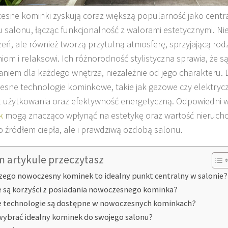
sne kominki zyskują coraz większą popularność jako centr
u salonu, łącząc funkcjonalność z walorami estetycznymi. Ni
zeń, ale również tworzą przytulną atmosferę, sprzyjającą ro
iom i relaksowi. Ich różnorodność stylistyczna sprawia, że 
aniem dla każdego wnętrza, niezależnie od jego charakteru.
sne technologie kominkowe, takie jak gazowe czy elektrycz
 użytkowania oraz efektywność energetyczną. Odpowiedni w
k
mogą znacząco wpłynąć na estetykę oraz wartość nierucho
ko źródłem ciepła, ale i prawdziwą ozdobą salonu.
m artykule przeczytasz
zego nowoczesny kominek to idealny punkt centralny w salonie?
e są korzyści z posiadania nowoczesnego kominka?
e technologie są dostępne w nowoczesnych kominkach?
wybrać idealny kominek do swojego salonu?