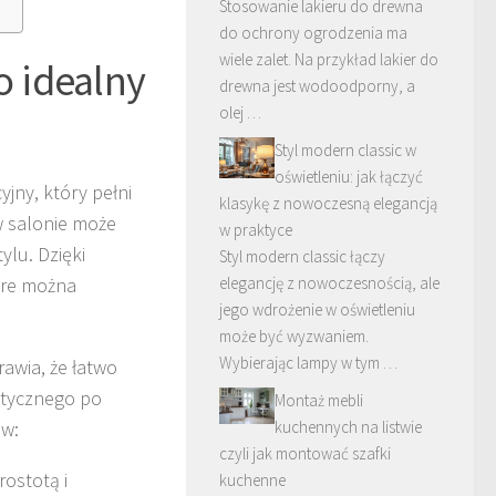
Stosowanie lakieru do drewna
do ochrony ogrodzenia ma
wiele zalet. Na przykład lakier do
 idealny
drewna jest wodoodporny, a
olej …
Styl modern classic w
oświetleniu: jak łączyć
ny, który pełni
klasykę z nowoczesną elegancją
w salonie może
w praktyce
ylu. Dzięki
Styl modern classic łączy
óre można
elegancję z nowoczesnością, ale
jego wdrożenie w oświetleniu
może być wyzwaniem.
Wybierając lampy w tym …
awia, że łatwo
stycznego po
Montaż mebli
ów:
kuchennych na listwie
czyli jak montować szafki
ostotą i
kuchenne