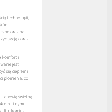
ią technologii,
śród
yczne oraz na
rzyciągają coraz
 komfort i
owanie jest
ć się ciepłem i
i płomienia, co
e stanowią świetną
ak emisji dymu i
nadto, kominki