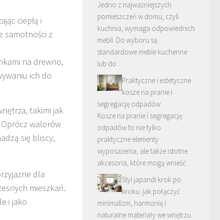
Jedno z najważniejszych
pomieszczeń w domu, czyli
jąc ciepłą i
kuchnia, wymaga odpowiednich
le samotności z
mebli. Do wyboru są
standardowe meble kuchenne
nkami na drewno,
lub do …
wywaniu ich do
Praktyczne i estetyczne
kosze na pranie i
segregację odpadów
ętrza, takimi jak
Kosze na pranie i segregację
i. Oprócz walorów
odpadów to nie tylko
dzą się bliscy,
praktyczne elementy
wyposażenia, ale także istotne
akcesoria, które mogą wnieść …
przyjazne dla
Styl japandi krok po
zesnych mieszkań.
kroku: jak połączyć
e i jako
minimalizm, harmonię i
naturalne materiały we wnętrzu