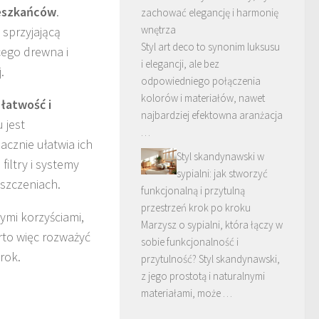
eszkańców
.
zachować elegancję i harmonię
wnętrza
 sprzyjającą
Styl art deco to synonim luksusu
cego drewna i
i elegancji, ale bez
.
odpowiedniego połączenia
kolorów i materiałów, nawet
ż
łatwość i
najbardziej efektowna aranżacja
 jest
…
cznie ułatwia ich
Styl skandynawski w
ltry i systemy
sypialni: jak stworzyć
eszczeniach.
funkcjonalną i przytulną
przestrzeń krok po kroku
mi korzyściami,
Marzysz o sypialni, która łączy w
rto więc rozważyć
sobie funkcjonalność i
rok.
przytulność? Styl skandynawski,
z jego prostotą i naturalnymi
materiałami, może …