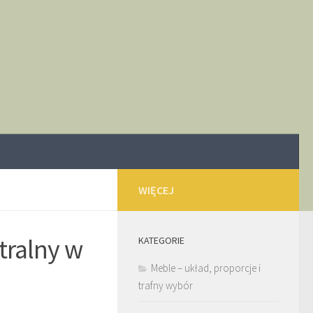
WIĘCEJ
tralny w
KATEGORIE
Meble – układ, proporcje i
trafny wybór