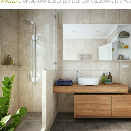
DO-MEBLE.PL
· OPUBLIKOWANE
26 LUTEGO 2021
· ZAKTUALIZOWANE
18 STYCZ