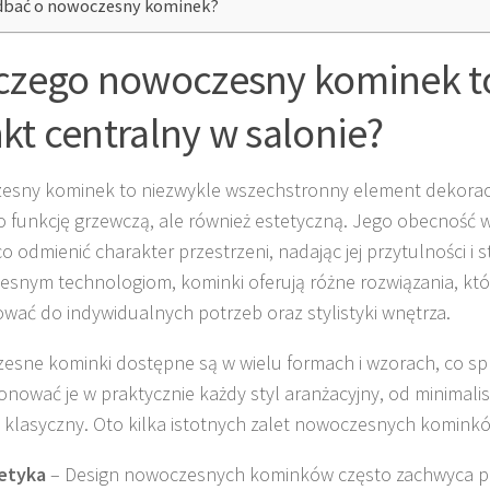
dbać o nowoczesny kominek?
czego nowoczesny kominek to
kt centralny w salonie?
sny kominek to niezwykle wszechstronny element dekoracyj
ko funkcję grzewczą, ale również estetyczną. Jego obecność 
 odmienić charakter przestrzeni, nadając jej przytulności i st
snym technologiom, kominki oferują różne rozwiązania, kt
wać do indywidualnych potrzeb oraz stylistyki wnętrza.
esne kominki dostępne są w wielu formach i wzorach, co spr
ować je w praktycznie każdy styl aranżacyjny, od minimali
j klasyczny. Oto kilka istotnych zalet nowoczesnych komink
etyka
– Design nowoczesnych kominków często zachwyca pr