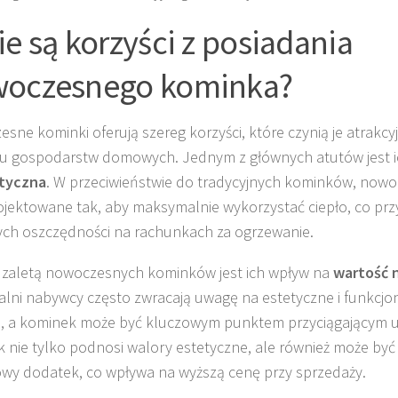
ie są korzyści z posiadania
oczesnego kominka?
sne kominki oferują szereg korzyści, które czynią je atrakc
lu gospodarstw domowych. Jednym z głównych atutów jest 
tyczna
. W przeciwieństwie do tradycyjnych kominków, now
ojektowane tak, aby maksymalnie wykorzystać ciepło, co przy
ch oszczędności na rachunkach za ogrzewanie.
 zaletą nowoczesnych kominków jest ich wpływ na
wartość 
alni nabywcy często zwracają uwagę na estetyczne i funkcj
, a kominek może być kluczowym punktem przyciągającym 
 nie tylko podnosi walory estetyczne, ale również może być
wy dodatek, co wpływa na wyższą cenę przy sprzedaży.