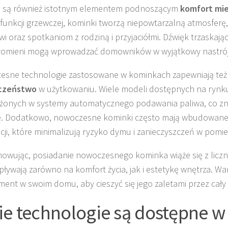
i są również istotnym elementem podnoszącym
komfort mi
funkcji grzewczej, kominki tworzą niepowtarzalną atmosferę,
wi oraz spotkaniom z rodziną i przyjaciółmi. Dźwięk trzaskają
łomieni mogą wprowadzać domowników w wyjątkowy nastrój
esne technologie zastosowane w kominkach zapewniają te
czeństwo
w użytkowaniu. Wiele modeli dostępnych na rynku
onych w systemy automatycznego podawania paliwa, co zna
. Dodatkowo, nowoczesne kominki często mają wbudowane fi
cji, które minimalizują ryzyko dymu i zanieczyszczeń w pomi
wując, posiadanie nowoczesnego kominka wiąże się z liczny
pływają zarówno na komfort życia, jak i estetykę wnętrza. Wa
ement w swoim domu, aby cieszyć się jego zaletami przez cały 
ie technologie są dostępne w