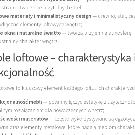
estrzeni i tworzenie przytulnych stref;
owe materiały i minimalistyczny design
— drewno, stal, ceg
odłączne elementy loftowych wnętrz;
e okna i naturalne światło
— tworzą przyjemną atmosferę i 
ustrialny charakter wnętrz.
le loftowe – charakterystyka 
kcjonalność
oftowe to kluczowy element każdego loftu. Ich charakteryzu
kcjonalność mebli
— powinny łączyć estetykę z użytecznością
alnym rozwiązaniem dla nowoczesnych wnętrz;
ściwości materiałów
— często wykorzystywane są egzotycz
wna oraz elementy metalowe, które nadają meblom charakte