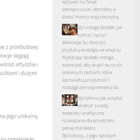
wpływać na Twoje
samopoczucie i atmosferę w
domu? Kolory mają niezwykłą …
Styl vintage dodatki: jak
wybrać i łączyć
dekoracje, by stworzyć
 się z przebudowy
przytulną nostalgię we wnętrzu
acje sięgają
Wybierając dodatki vintage,
 wśród artystów i
ważne jest, aby skupić się na ich
unikalnych cechach, które
ufitami i dużymi
wprowadzą przytulność i
.
nostalgiczne wspomnienia do …
Styl loftowy jak urządzić
wnętrze: zasady,
materiały i praktyczne
 na jego unikalną
rozwiązania dla przestrzeni
pełnej charakteru
Styl loftowy, z jego surowym
ną organizację