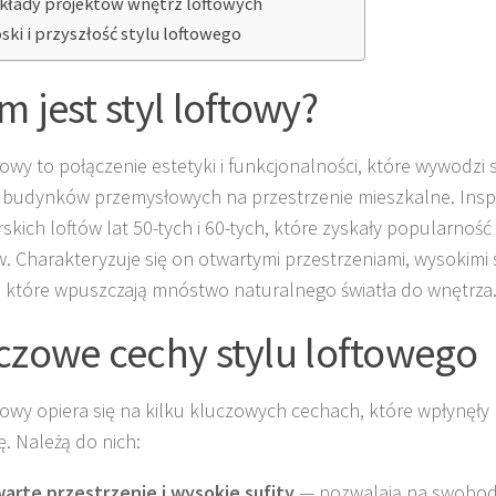
kłady projektów wnętrz loftowych
ski i przyszłość stylu loftowego
m jest styl loftowy?
ftowy to połączenie estetyki i funkcjonalności, które wywodzi
 budynków przemysłowych na przestrzenie mieszkalne. Inspir
skich loftów lat 50-tych i 60-tych, które zyskały popularność
. Charakteryzuje się on otwartymi przestrzeniami, wysokimi s
 które wpuszczają mnóstwo naturalnego światła do wnętrza
czowe cechy stylu loftowego
ftowy opiera się na kilku kluczowych cechach, które wpłynęły
ę. Należą do nich:
arte przestrzenie i wysokie sufity
— pozwalają na swobod