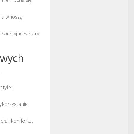
ria wnoszą
ekoracyjne walory
owych
:
tyle i
korzystanie
pła i komfortu.