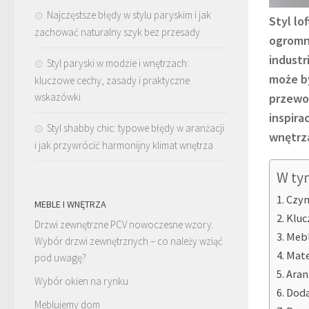
Najczęstsze błędy w stylu paryskim i jak
Styl lo
zachować naturalny szyk bez przesady
ogromną
industr
Styl paryski w modzie i wnętrzach:
może by
kluczowe cechy, zasady i praktyczne
wskazówki
przewo
inspira
Styl shabby chic: typowe błędy w aranżacji
wnętrz
i jak przywrócić harmonijny klimat wnętrza
W ty
Czym
MEBLE I WNĘTRZA
Kluc
Drzwi zewnętrzne PCV nowoczesne wzory.
Mebl
Wybór drzwi zewnętrznych – co należy wziąć
Mate
pod uwagę?
Aran
Wybór okien na rynku
Doda
Meblujemy dom