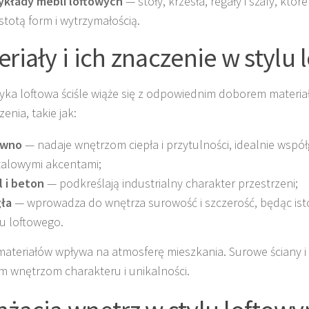
ykłady mebli loftowych
— stoły, krzesła, regały i szafy, które
stotą form i wytrzymałością.
eriały i ich znaczenie w stylu
ka loftowa ściśle wiąże się z odpowiednim doborem materi
enia, takie jak:
ewno
— nadaje wnętrzom ciepła i przytulności, idealnie współ
alowymi akcentami;
l i beton
— podkreślają industrialny charakter przestrzeni;
ła
— wprowadza do wnętrza surowość i szczerość, będąc i
lu loftowego.
ateriałów wpływa na atmosferę mieszkania. Surowe ściany i
m wnętrzom charakteru i unikalności.