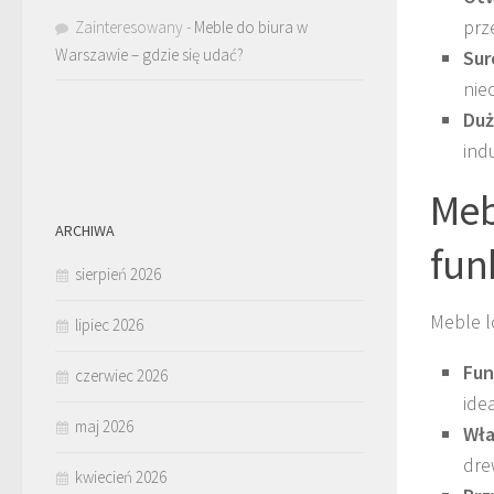
prz
Zainteresowany
-
Meble do biura w
Warszawie – gdzie się udać?
Sur
nie
Duż
ind
Meb
ARCHIWA
fun
sierpień 2026
Meble l
lipiec 2026
Fun
czerwiec 2026
ide
maj 2026
Wła
dre
kwiecień 2026