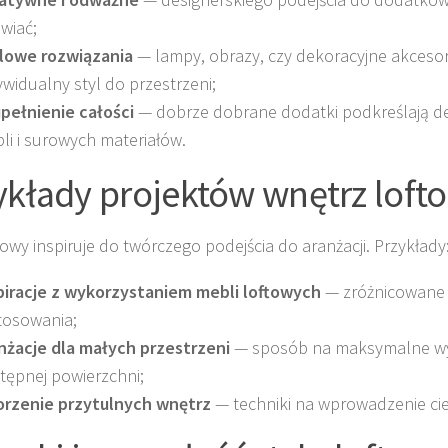
wiać;
lowe rozwiązania
— lampy, obrazy, czy dekoracyjne akceso
ywidualny styl do przestrzeni;
pełnienie całości
— dobrze dobrane dodatki podkreślają d
li i surowych materiałów.
ykłady projektów wnętrz loft
ftowy inspiruje do twórczego podejścia do aranżacji. Przykłady
piracje z wykorzystaniem mebli loftowych
— zróżnicowane s
tosowania;
nżacje dla małych przestrzeni
— sposób na maksymalne wy
tępnej powierzchni;
rzenie przytulnych wnętrz
— techniki na wprowadzenie cie