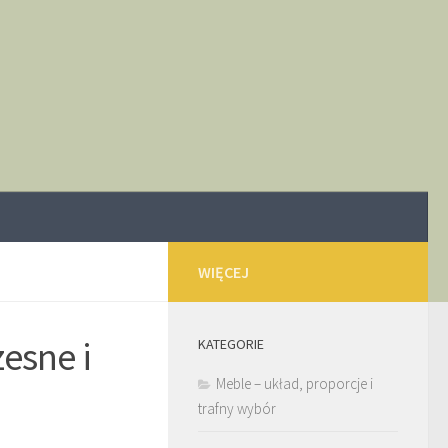
WIĘCEJ
esne i
KATEGORIE
Meble – układ, proporcje i
trafny wybór