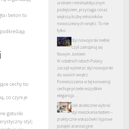
urokiem i minimalistycznym
podejściem, przyciąga coraz
ła i beton to
większą liczbę miłośników
nowoczesnych wnętrz. To nie
tylko …
podkreślają
Styl nowojorski meble
czyli zainspiruj się
i
Nowym Jorkiem
W ostatnich latach Polacy
zaczęli wybierać styl nowojorski
do swoich wnętrz.
Pomieszczenia w tej konwencji
jące cechy to:
cechuje przede wszystkim
elegancja …
, co czyni je
Jak skutecznie wybrać
styl mieszkania testem –
ne gatunki
praktyczne wskazówki i typowe
rystyczny styl;
pułapki aranżacyjne