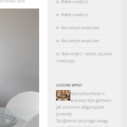
LISTOPADA 2024
Meble i wnętrza
Meble i wnętrza
Nie samymi wnętrzami
Nie samymi wnętrzami
Style wnętrz – wybór, łączenie
i realizacja
LOSOWE WPISY
Najczęstsze błędy w
aranżacji stylu glamour i
jak zachować elegancję bez
przesady
Styl glamour przyciąga uwagę