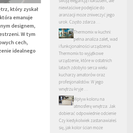
swoją elegancją i luksusem, ale
niewłaściwe podejście do
trz, który zyskał
aranżacji może zniweczyć jego
 która emanuje
urok. Często zdarza …
cznym designem,
Thermomix w kuchni:
estrzeni. W tym
pełna analiza zalet, wad
zowych cech,
i funkcjonalności urządzenia
zenie idealnego
Thermomix to wyjątkowe
urządzenie, które w ostatnich
latach zdobyło serca wielu
kucharzy amatorów oraz
profesjonalistów. W jego
wnętrzu kryje …
Wpływ koloru na
atmosferę wnętrza: Jak
dobierać odpowiednie odcienie
Czy kiedykolwiek zastanawiałeś
się, jak kolor ścian może