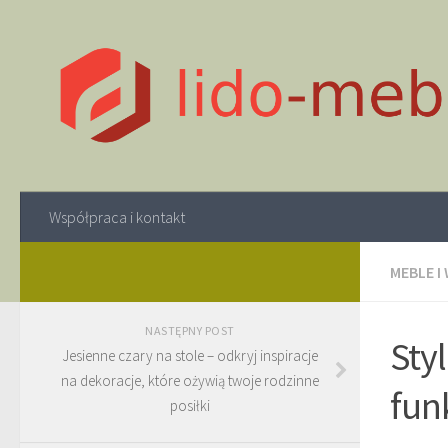
Współpraca i kontakt
MEBLE I
NASTĘPNY POST
Sty
Jesienne czary na stole – odkryj inspiracje
na dekoracje, które ożywią twoje rodzinne
fun
posiłki