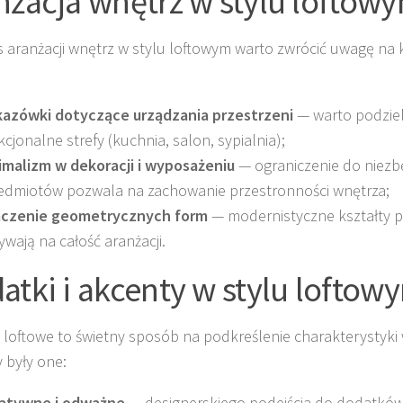
nżacja wnętrz w stylu loftow
 aranżacji wnętrz w stylu loftowym warto zwrócić uwagę na 
azówki dotyczące urządzania przestrzeni
— warto podziel
kcjonalne strefy (kuchnia, salon, sypialnia);
imalizm w dekoracji i wyposażeniu
— ograniczenie do niez
edmiotów pozwala na zachowanie przestronności wnętrza;
czenie geometrycznych form
— modernistyczne kształty 
ywają na całość aranżacji.
atki i akcenty w stylu loftow
 loftowe to świetny sposób na podkreślenie charakterystyki
y były one:
atywne i odważne
— designerskiego podejścia do dodatków