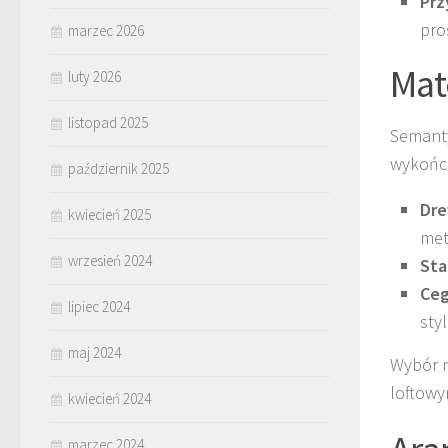
Prz
pro
marzec 2026
Mat
luty 2026
listopad 2025
Semanty
wykończ
październik 2025
Dr
kwiecień 2025
met
wrzesień 2024
Sta
Ceg
lipiec 2024
sty
maj 2024
Wybór m
loftowy
kwiecień 2024
marzec 2024