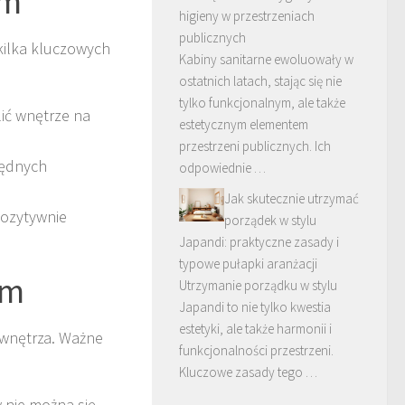
ym
higieny w przestrzeniach
publicznych
kilka kluczowych
Kabiny sanitarne ewoluowały w
ostatnich latach, stając się nie
tylko funkcjonalnym, ale także
ić wnętrze na
estetycznym elementem
przestrzeni publicznych. Ich
będnych
odpowiednie …
Jak skutecznie utrzymać
pozytywnie
porządek w stylu
Japandi: praktyczne zasady i
typowe pułapki aranżacji
ym
Utrzymanie porządku w stylu
Japandi to nie tylko kwestia
estetyki, ale także harmonii i
 wnętrza. Ważne
funkcjonalności przestrzeni.
Kluczowe zasady tego …
 nie można się