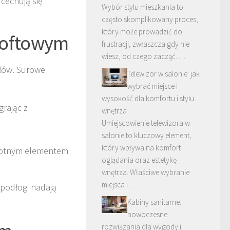
 cechują się
Wybór stylu mieszkania to
często skomplikowany proces,
który może prowadzić do
 loftowym
frustracji, zwłaszcza gdy nie
wiesz, od czego zacząć. …
ałów. Surowe
Telewizor w salonie: jak
wybrać miejsce i
wysokość dla komfortu i stylu
grając z
wnętrza
Umiejscowienie telewizora w
salonie to kluczowy element,
który wpływa na komfort
stotnym elementem
oglądania oraz estetykę
wnętrza. Właściwe wybranie
miejsca i …
 podłogi nadają
Kabiny sanitarne:
nowoczesne
rozwiązania dla wygody i