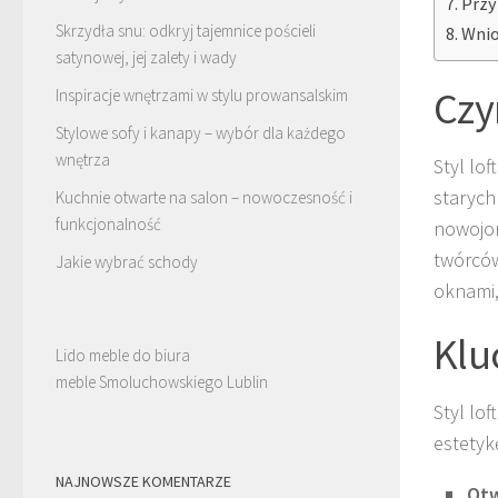
Przy
Skrzydła snu: odkryj tajemnice pościeli
Wnio
satynowej, jej zalety i wady
Czy
Inspiracje wnętrzami w stylu prowansalskim
Stylowe sofy i kanapy – wybór dla każdego
wnętrza
Styl lo
starych
Kuchnie otwarte na salon – nowoczesność i
funkcjonalność
nowojor
twórców
Jakie wybrać schody
oknami,
Klu
Lido meble do biura
meble Smoluchowskiego Lublin
Styl lo
estetyk
NAJNOWSZE KOMENTARZE
Otw