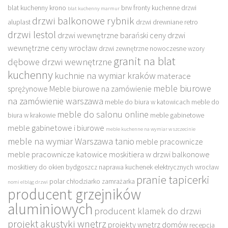
blat kuchenny krono
brw fronty kuchenne
drzwi
blat kuchenny marmur
drzwi balkonowe rybnik
aluplast
drzwi drewniane retro
drzwi lestol
drzwi wewnętrzne barański ceny
drzwi
wewnętrzne ceny wrocław
drzwi zewnętrzne nowoczesne wzory
granit na blat
dębowe drzwi wewnętrzne
kuchenny
kuchnie na wymiar kraków
materace
meble biurowe
sprężynowe
Meble biurowe na zamówienie
na zamówienie warszawa
meble do biura w katowicach
meble do
meble do salonu online
biura w krakowie
meble gabinetowe
meble gabinetowe i biurowe
meble kuchenne na wymiar w szczecinie
meble na wymiar Warszawa tanio
meble pracownicze
meble pracownicze katowice
moskitiera w drzwi balkonowe
moskitiery do okien bydgoszcz
naprawa kuchenek elektrycznych wrocław
pranie tapicerki
polar chłodziarko zamrażarka
nomi elbląg drzwi
producent grzejników
aluminiowych
producent klamek do drzwi
projekt akustyki wnętrz
projekty wnętrz domów
recepcja