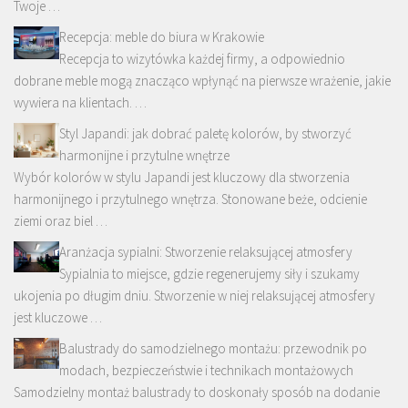
Twoje …
Recepcja: meble do biura w Krakowie
Recepcja to wizytówka każdej firmy, a odpowiednio
dobrane meble mogą znacząco wpłynąć na pierwsze wrażenie, jakie
wywiera na klientach. …
Styl Japandi: jak dobrać paletę kolorów, by stworzyć
harmonijne i przytulne wnętrze
Wybór kolorów w stylu Japandi jest kluczowy dla stworzenia
harmonijnego i przytulnego wnętrza. Stonowane beże, odcienie
ziemi oraz biel …
Aranżacja sypialni: Stworzenie relaksującej atmosfery
Sypialnia to miejsce, gdzie regenerujemy siły i szukamy
ukojenia po długim dniu. Stworzenie w niej relaksującej atmosfery
jest kluczowe …
Balustrady do samodzielnego montażu: przewodnik po
modach, bezpieczeństwie i technikach montażowych
Samodzielny montaż balustrady to doskonały sposób na dodanie