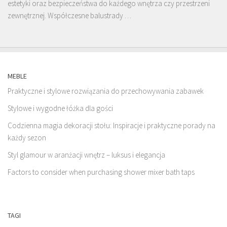
estetyki oraz bezpieczeństwa do każdego wnętrza czy przestrzeni
zewnętrznej. Współczesne balustrady …
MEBLE
Praktyczne i stylowe rozwiązania do przechowywania zabawek
Stylowe i wygodne łóżka dla gości
Codzienna magia dekoracji stołu: Inspiracje i praktyczne porady na
każdy sezon
Styl glamour w aranżacji wnętrz – luksus i elegancja
Factors to consider when purchasing shower mixer bath taps
TAGI