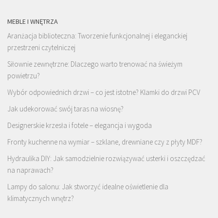
MEBLE I WNĘTRZA
Aranżacja biblioteczna: Tworzenie funkcjonalnej i eleganckiej
przestrzeni czytelniczej
Siłownie zewnętrzne: Dlaczego warto trenować na świeżym
powietrzu?
Wybór odpowiednich drzwi – co jest istotne? Klamki do drzwi PCV
Jak udekorować swój taras na wiosnę?
Designerskie krzesła i fotele – elegancja i wygoda
Fronty kuchenne na wymiar – szklane, drewniane czy z płyty MDF?
Hydraulika DIY: Jak samodzielnie rozwiązywać usterki i oszczędzać
na naprawach?
Lampy do salonu: Jak stworzyć idealne oświetlenie dla
klimatycznych wnętrz?