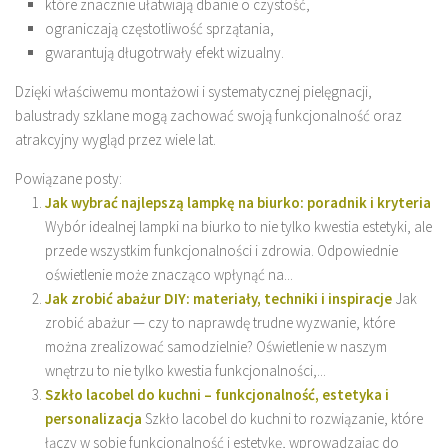
które znacznie ułatwiają dbanie o czystość,
ograniczają częstotliwość sprzątania,
gwarantują długotrwały efekt wizualny.
Dzięki właściwemu montażowi i systematycznej pielęgnacji,
balustrady szklane mogą zachować swoją funkcjonalność oraz
atrakcyjny wygląd przez wiele lat.
Powiązane posty:
Jak wybrać najlepszą lampkę na biurko: poradnik i kryteria
Wybór idealnej lampki na biurko to nie tylko kwestia estetyki, ale
przede wszystkim funkcjonalności i zdrowia. Odpowiednie
oświetlenie może znacząco wpłynąć na...
Jak zrobić abażur DIY: materiały, techniki i inspiracje
Jak
zrobić abażur — czy to naprawdę trudne wyzwanie, które
można zrealizować samodzielnie? Oświetlenie w naszym
wnętrzu to nie tylko kwestia funkcjonalności,...
Szkło lacobel do kuchni – funkcjonalność, estetyka i
personalizacja
Szkło lacobel do kuchni to rozwiązanie, które
łączy w sobie funkcjonalność i estetykę, wprowadzając do