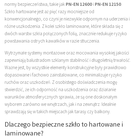
normy bezpieczeństwa, takie jak
PN-EN 12600
i
PN-EN 12150
.
Szkło hartowane jest aż pięć razy mocniejsze od
konwencjonalnego, co czyni je niezwykle odpornym na uderzenia i
różne uszkodzenia. Z kolei szkło laminowane, które składa się z
dwóch warstw szkła połączonych folią, znacznie redukuje ryzyko
powstawania ostrych kawałków w razie stłuczenia.
Wytrzymałe systemy montażowe oraz mocowania wysokiej jakości
zapewniają balustradom szklanym stabilność i długoletnią trwałość.
Ważne jest, by wszystkie elementy konstrukcyjne były prawidłowo
dopasowane i fachowo zainstalowane, co minimalizuje ryzyko
ruchów oraz uszkodzeń. Z osobistego doświadczenia mogę
stwierdzić, że ich odporność na uszkodzenia oraz działanie
warunków atmosferycznych sprawia, że są one doskonałym
wyborem zarówno we wnętrzach, jak i na zewnątrz. Idealnie
sprawdzają się w takich miejscach jak tarasy czy balkony.
Dlaczego bezpieczne szkło to hartowane i
laminowane?