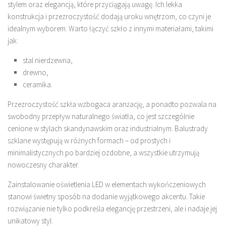
stylem oraz elegancją, które przyciągają uwagę. Ich lekka
konstrukcja i przezroczystość dodają uroku wnętrzom, co czyni je
idealnym wyborem. Warto łączyć szkło z innymi materiałami, takimi
jak:
stal nierdzewna,
drewno,
ceramika.
Przezroczystość szkła wzbogaca aranżację, a ponadto pozwala na
swobodny przepływ naturalnego światła, co jest szczególnie
cenione w stylach skandynawskim oraz industrialnym. Balustrady
szklane występują w różnych formach – od prostych i
minimalistycznych po bardziej ozdobne, a wszystkie utrzymują
nowoczesny charakter.
Zainstalowanie oświetlenia LED w elementach wykończeniowych
stanowi świetny sposób na dodanie wyjątkowego akcentu. Takie
rozwiązanie nie tylko podkreśla elegancję przestrzeni, ale i nadaje jej
unikatowy styl.