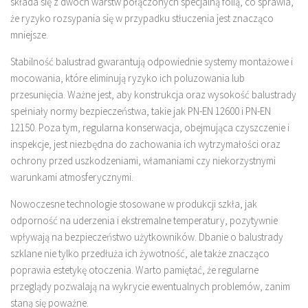
składa się z dwóch warstw połączonych specjalną folią, co sprawia,
że ryzyko rozsypania się w przypadku stłuczenia jest znacząco
mniejsze.
Stabilność balustrad gwarantują odpowiednie systemy montażowe i
mocowania, które eliminują ryzyko ich poluzowania lub
przesunięcia. Ważne jest, aby konstrukcja oraz wysokość balustrady
spełniały normy bezpieczeństwa, takie jak PN-EN 12600 i PN-EN
12150. Poza tym, regularna konserwacja, obejmująca czyszczenie i
inspekcje, jest niezbędna do zachowania ich wytrzymałości oraz
ochrony przed uszkodzeniami, włamaniami czy niekorzystnymi
warunkami atmosferycznymi.
Nowoczesne technologie stosowane w produkcji szkła, jak
odporność na uderzenia i ekstremalne temperatury, pozytywnie
wpływają na bezpieczeństwo użytkowników. Dbanie o balustrady
szklane nie tylko przedłuża ich żywotność, ale także znacząco
poprawia estetykę otoczenia. Warto pamiętać, że regularne
przeglądy pozwalają na wykrycie ewentualnych problemów, zanim
staną się poważne.