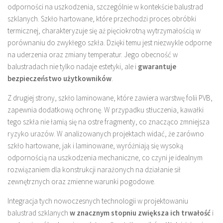
odporności na uszkodzenia, szczególnie w kontekście balustrad
szklanych. Szkło hartowane, które przechodzi proces obróbki
termicznej, charakteryzuje się aż pięciokrotną wytrzymałością w
porównaniu do zwykłego szkła. Dzięki temu jest niezwykle odporne
na uderzenia oraz zmiany temperatur. Jego obecność w
balustradach nie tylko nadaje estetyki, ale i
gwarantuje
bezpieczeństwo użytkowników
.
Z drugiej strony, szkło laminowane, które zawiera warstwę folii PVB,
zapewnia dodatkową ochronę. W przypadku stłuczenia, kawałki
tego szkła nie łamią się na ostre fragmenty, co znacząco zmniejsza
ryzyko urazów. W analizowanych projektach widać, że zarówno
szkło hartowane, jak i laminowane, wyróżniają się wysoką
odpornością na uszkodzenia mechaniczne, co czyni je idealnym
rozwiązaniem dla konstrukcji narażonych na działanie sił
zewnętrznych oraz zmienne warunki pogodowe.
Integracja tych nowoczesnych technologii w projektowaniu
balustrad szklanych
w znacznym stopniu zwiększa ich trwałość
i