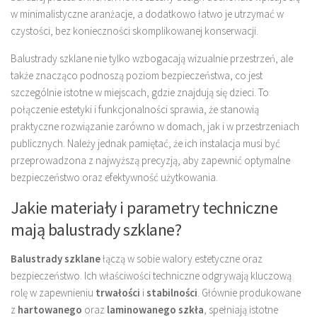
w minimalistyczne aranżacje, a dodatkowo łatwo je utrzymać w
czystości, bez konieczności skomplikowanej konserwacji.
Balustrady szklane nie tylko wzbogacają wizualnie przestrzeń, ale
także znacząco podnoszą poziom bezpieczeństwa, co jest
szczególnie istotne w miejscach, gdzie znajdują się dzieci. To
połączenie estetyki i funkcjonalności sprawia, że stanowią
praktyczne rozwiązanie zarówno w domach, jak i w przestrzeniach
publicznych. Należy jednak pamiętać, że ich instalacja musi być
przeprowadzona z najwyższą precyzją, aby zapewnić optymalne
bezpieczeństwo oraz efektywność użytkowania.
Jakie materiały i parametry techniczne
mają balustrady szklane?
Balustrady szklane
łączą w sobie walory estetyczne oraz
bezpieczeństwo. Ich właściwości techniczne odgrywają kluczową
rolę w zapewnieniu
trwałości
i
stabilności
. Głównie produkowane
z
hartowanego
oraz
laminowanego szkła
, spełniają istotne