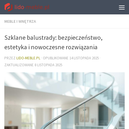
MEBLE I WNĘTRZA
Szklane balustrady: bezpieczeństwo,
estetyka i nowoczesne rozwiązania
PRZEZ
LIDO-MEBLE.PL
· OPUBLIKOWANE
14 LISTOPADA 2025
·
ZAKTUALIZOWANE
8 LISTOPADA 2025