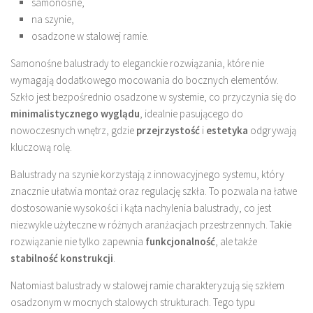
samonośne,
na szynie,
osadzone w stalowej ramie.
Samonośne balustrady to eleganckie rozwiązania, które nie
wymagają dodatkowego mocowania do bocznych elementów.
Szkło jest bezpośrednio osadzone w systemie, co przyczynia się do
minimalistycznego wyglądu
, idealnie pasującego do
nowoczesnych wnętrz, gdzie
przejrzystość
i
estetyka
odgrywają
kluczową rolę.
Balustrady na szynie korzystają z innowacyjnego systemu, który
znacznie ułatwia montaż oraz regulację szkła. To pozwala na łatwe
dostosowanie wysokości i kąta nachylenia balustrady, co jest
niezwykle użyteczne w różnych aranżacjach przestrzennych. Takie
rozwiązanie nie tylko zapewnia
funkcjonalność
, ale także
stabilność konstrukcji
.
Natomiast balustrady w stalowej ramie charakteryzują się szkłem
osadzonym w mocnych stalowych strukturach. Tego typu