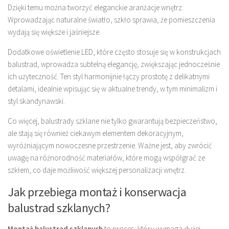
Dzięki temu można tworzyć eleganckie aranżacje wnętrz.
Wprowadzając naturalne światło, szkło sprawia, że pomieszczenia
wydają się większe i jaśniejsze.
Dodatkowe oświetlenie LED, które często stosuje się w konstrukcjach
balustrad, wprowadza subtelną elegancję, zwiększając jednocześnie
ich użyteczność. Ten styl harmonijnie łączy prostotę z delikatnymi
detalami, idealnie wpisując się w aktualne trendy, w tym minimalizm i
styl skandynawski.
Co więcej, balustrady szklane nie tylko gwarantują bezpieczeństwo,
ale stają się również ciekawym elementem dekoracyjnym,
wyróżniającym nowoczesne przestrzenie. Ważne jest, aby zwrócić
uwagę na różnorodność materiałów, które mogą współgrać ze
szkłem, co daje możliwość większej personalizacji wnętrz.
Jak przebiega montaż i konserwacja
balustrad szklanych?
Montaż balustrad szklanych
to proces, który wymaga dużej