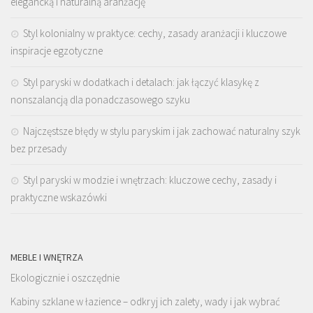
elegancką i naturalną aranżację
Styl kolonialny w praktyce: cechy, zasady aranżacji i kluczowe
inspiracje egzotyczne
Styl paryski w dodatkach i detalach: jak łączyć klasykę z
nonszalancją dla ponadczasowego szyku
Najczęstsze błędy w stylu paryskim i jak zachować naturalny szyk
bez przesady
Styl paryski w modzie i wnętrzach: kluczowe cechy, zasady i
praktyczne wskazówki
MEBLE I WNĘTRZA
Ekologicznie i oszczędnie
Kabiny szklane w łazience – odkryj ich zalety, wady i jak wybrać