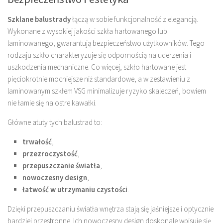
Szklane balustrady
łączą w sobie funkcjonalność z elegancją.
Wykonane z wysokiej jakości szkła hartowanego lub
laminowanego, gwarantują bezpieczeństwo użytkowników. Tego
rodzaju szkło charakteryzuje się odpornością na uderzenia i
uszkodzenia mechaniczne. Co więcej, szkło hartowane jest
pięciokrotnie mocniejsze niż standardowe, a w zestawieniu z
laminowanym szkłem VSG minimalizuje ryzyko skaleczeń, bowiem
nie łamie się na ostre kawałki.
Główne atuty tych balustrad to:
trwałość
,
przezroczystość
,
przepuszczanie światła
,
nowoczesny design
,
łatwość w utrzymaniu czystości
.
Dzięki przepuszczaniu światła wnętrza stają się jaśniejsze i optycznie
bardziej przestronne. Ich nowoczesny design doskonale wpisuje się