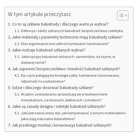
W tym artykule przeczytasz
Co to są szklane balustrady i dlaczego warto je wybrać?
Definicja i zalety szklanych balustrad: bezpieczeństwo i estetyka
Jakie materiały i parametry techniczne mają balustrady szklane?
Dlaczego bezpieczne szkło to hartowane i laminowane?
Jakie rodzaje balustrad szklanych wybrać?
Jakie są typy balustrad szklanych: samonośne, na szynie, w
stalowej ramie?
Jak zapewnić bezpieczeństwo i trwałość balustrad szklanych?
Na czym polegają technologie szkła: hartowane i laminowane,
odporność na uszkodzenia?
Gdzie i dlaczego stosować balustrady szklane?
W jakim zastosowaniu sprawdzają się w budownictwie
mieszkalnym, na tarasach, balkonach i schodach?
Jakie są zasady designu i estetyki balustrad szklanych?
Jaki jest nowoczesny styl, jak komponować z innymi materiałami i
jakie dają naturalne doświetlenie?
Jak przebiega montaż i konserwacja balustrad szklanych?