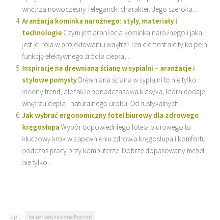
wnętrza nowoczesny i elegancki charakter. Jego szeroka...
Aranżacja kominka narożnego: styly, materiały i
technologie
Czym jest aranżacja kominka narożnego i jaka
jest jej rola w projektowaniu wnętrz? Ten element nie tylko pełni
funkcję efektywnego źródła ciepła,...
Inspiracje na drewnianą ścianę w sypialni – aranżacje i
stylowe pomysły
Drewniana ściana w sypialni to nie tylko
modny trend, ale także ponadczasowa klasyka, która dodaje
wnętrzu ciepła i naturalnego uroku. Od rustykalnych...
Jak wybrać ergonomiczny fotel biurowy dla zdrowego
kręgosłupa
Wybór odpowiedniego fotela biurowego to
kluczowy krok w zapewnieniu zdrowia kręgosłupa i komfortu
podczas pracy przy komputerze. Dobrze dopasowany mebel
nie tylko...
Tagi:
balustrady szklane Poznań