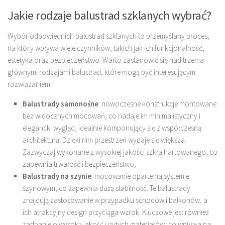
Jakie rodzaje balustrad szklanych wybrać?
Wybór odpowiednich balustrad szklanych to przemyślany proces,
na który wpływa wiele czynników, takich jak ich funkcjonalność,
estetyka oraz bezpieczeństwo. Warto zastanowić się nad trzema
głównymi rodzajami balustrad, które mogą być interesującym
rozwiązaniem:
Balustrady samonośne
: nowoczesne konstrukcje montowane
bez widocznych mocowań, co nadaje im minimalistyczny i
elegancki wygląd, idealnie komponujący się z współczesną
architekturą. Dzięki nim przestrzeń wydaje się większa.
Zazwyczaj wykonane z wysokiej jakości szkła hartowanego, co
zapewnia trwałość i bezpieczeństwo,
Balustrady na szynie
: mocowanie oparte na systemie
szynowym, co zapewnia dużą stabilność. Te balustrady
znajdują zastosowanie w przypadku schodów i balkonów, a
ich atrakcyjny design przyciąga wzrok. Kluczowe jest również
zadbanie o wysoką jakość użytych materiałów, co wpływa na