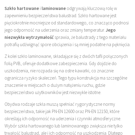
Szkło hartowane
i
laminowane
odgrywają kluczową rolę w
zapewnieniu bezpieczeństwa balustrad. Szkło hartowane jest
pięciokrotnie mocniejsze od standardowego, co znacząco podnosi
jego odporność na uderzenia oraz zmiany temperatur.
Jego
niezwykła wytrzymałość
sprawia, że balustrady z tego materiału
potrafią udźwignąć spore obciążenia i są mniej podatne na pęknięcia.
Z kolei szkło laminowane, składające się z dwóch tafli połączonych
folią PVB, oferuje dodatkowe zabezpieczenia. Gdy dojdzie do
uszkodzenia, nie rozpada się na ostre kawałki, co znacznie
ogranicza ryzyko skaleczeń. Tego typu konstrukcja ma szczególne
znaczenie w miejscach o dużym natężeniu ruchu, gdzie
bezpieczeństwo użytkowników jest niezwykle istotne.
Obydwa rodzaje szkła muszą spełniać rygorystyczne normy
bezpieczeństwa, takie jak PN-EN 12600 oraz PN-EN 12150, które
określają ich odporność na uderzenia i czynniki atmosferyczne.
Wybór szkła hartowanego lub laminowanego zwiększa nie tylko
trwałość balustrad, ale i ich odporność na uszkodzenia. Dlatego