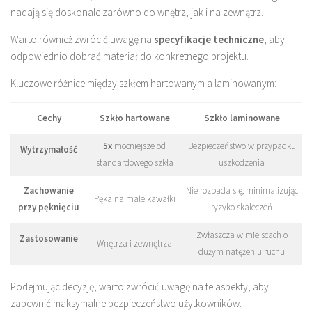
nadają się doskonale zarówno do wnętrz, jak i na zewnątrz.
Warto również zwrócić uwagę na
specyfikacje techniczne
, aby
odpowiednio dobrać materiał do konkretnego projektu.
Kluczowe różnice między szkłem hartowanym a laminowanym:
Cechy
Szkło hartowane
Szkło laminowane
5x
mocniejsze od
Bezpieczeństwo w przypadku
Wytrzymałość
standardowego szkła
uszkodzenia
Zachowanie
Nie rozpada się, minimalizując
Pęka na małe kawałki
przy pęknięciu
ryzyko skaleczeń
Zwłaszcza w miejscach o
Zastosowanie
Wnętrza i zewnętrza
dużym natężeniu ruchu
Podejmując decyzję, warto zwrócić uwagę na te aspekty, aby
zapewnić maksymalne bezpieczeństwo użytkowników.