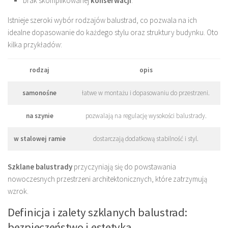
brak skomplikowanej
konserwacji
.
Istnieje szeroki wybór rodzajów balustrad, co pozwala na ich
idealne dopasowanie do każdego stylu oraz struktury budynku. Oto
kilka przykładów:
rodzaj
opis
samonośne
łatwe w montażu i dopasowaniu do przestrzeni.
na szynie
pozwalają na regulację wysokości balustrady.
w stalowej ramie
dostarczają dodatkową stabilność i styl.
Szklane balustrady
przyczyniają się do powstawania
nowoczesnych przestrzeni architektonicznych, które zatrzymują
wzrok.
Definicja i zalety szklanych balustrad:
bezpieczeństwo i estetyka