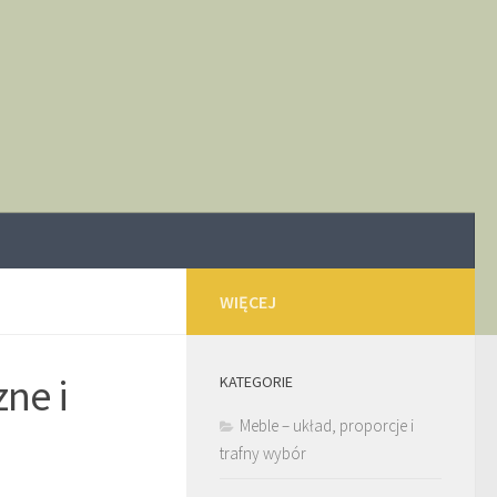
WIĘCEJ
zne i
KATEGORIE
Meble – układ, proporcje i
trafny wybór