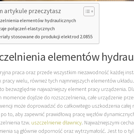
m artykule przeczytasz
zelnienia elementów hydraulicznych
aje połączeń elastycznych
riały stosowane do produkcji elektrod 2.0855
czelnienia elementów hydrau
yjna praca oraz przede wszystkim niezawodność każdej instal
k pracy wielu, również tych najmniejszych elementów układu
to bezwzględnie najważniejszy element pracy urządzenia. Dla
momencie dojdzie do rozszczelnienia, całe urządzenie przest
encji może doprowadzić do całkowitego uszkodzenia całej 
 po to, aby zapewnić prawidłową pracę węzłów dynamicznych,
czelnienia tzw.
uszczelnienie dławnicy
. Najważniejszymi cech
nienia są głównie odporność oraz wytrzymałość. Jest to o tyle