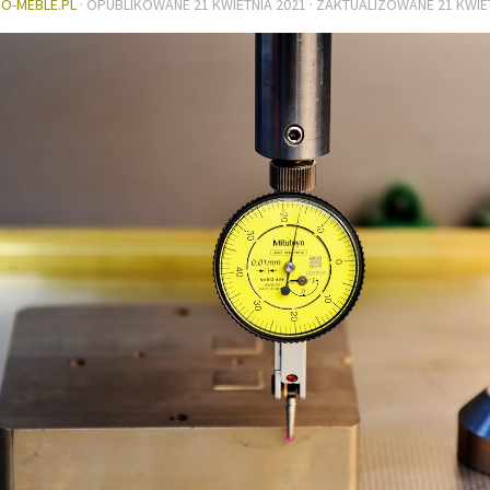
DO-MEBLE.PL
· OPUBLIKOWANE
21 KWIETNIA 2021
· ZAKTUALIZOWANE
21 KWIE