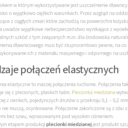
skiem w którym wykorzystywane jest uszczelnienie dławnicy 
isko o wyjątkowo
ciężkich warunkach
. Przez wzgląd na oddz
ące z ciągłych zmian które zachodzą na powierzchni łożyska
a uwadze wyjątkowe niebezpieczeństwo wynikające z wycieku
lnych szkód z tym związanych m.in. dla środowiska natural
nienia dławnicowego musi być stuprocentowo pewne, na c
ykonywanie ich z materiału
masywnego i odpornego na usz
zaje połączeń elastycznych
nia elastyczne
to inaczej połączenia ruchome. Połączenia tak
e się z plecionych, płaskich taśm.
Plecionka miedziana
wytwa
ciej z cienkich, pojedynczych drutów o przekroju 0,1 – 0,2 m
le nie muszą, ocynkowane. Połączenie zakończone są z obu s
mi bez szwu, wprasowanymi pod wysokim ciśnieniem.
ym etapem produkcji
plecionki miedzianej
jest produkt szc