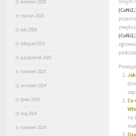
Innym m
kwiecień 2026
(CuNi2,
marzec 2026
przezna
zwiększ
luty 2026
(CuNi2,
zgrzew
listopad 2025
podczas
październik 2025
Powiąza
kwiecień 2025
Jak
dom
wrzesień 2024
zap
lipiec 2024
Co 
Wł
maj 2024
na 
mat
kwiecień 2024
Osu