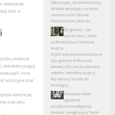
dekoracyjny, ale także kluczowy
i miedzianej
składnik wpływający na nasze
acji oraz w
samopoczucie i zdrowie.
Wprowadzenie zieleni do …
i
Styl glamour – jak
wybrać kolory, które
podkreślą luksus i harmonię
wnętrza
Wybór odpowiednich kolorów w
wyrobu elektrod
stylu glamour to kluczowy
ł, charakteryzujący
element, który może całkowicie
eraturach. Inna
odmienić atmosferę wnętrza.
Aby stworzyć przestrzeń
ość korozyjna oraz
emanującą …
Drewniane meble
ędzia wiertnicze,
ogrodowe:
mp oraz jako
ponadczasowa elegancja,
trwałość i pielęgnacja w Twoim