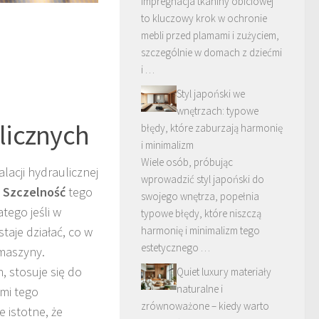
Impregnacja tkaniny obiciowej
to kluczowy krok w ochronie
mebli przed plamami i zużyciem,
szczególnie w domach z dziećmi
i …
Styl japoński we
wnętrzach: typowe
licznych
błędy, które zaburzają harmonię
i minimalizm
Wiele osób, próbując
acji hydraulicznej
wprowadzić styl japoński do
.
Szczelność
tego
swojego wnętrza, popełnia
tego jeśli w
typowe błędy, które niszczą
aje działać, co w
harmonię i minimalizm tego
estetycznego …
maszyny.
 stosuje się do
Quiet luxury materiały
naturalne i
ami tego
zrównoważone – kiedy warto
 istotne, że