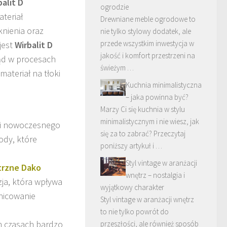
balit D
ogrodzie
teriał
Drewniane meble ogrodowe to
nienia oraz
nie tylko stylowy dodatek, ale
przede wszystkim inwestycja w
jest
Wirbalit D
jakość i komfort przestrzeni na
ąd w procesach
świeżym …
 materiał na tłoki
Kuchnia minimalistyczna
– jaka powinna być?
Marzy Ci się kuchnia w stylu
minimalistycznym i nie wiesz, jak
 i nowoczesnego
się za to zabrać? Przeczytaj
ody, które
poniższy artykuł i …
Styl vintage w aranżacji
trzne Dako
wnętrz – nostalgia i
ja, która wpływa
wyjątkowy charakter
nicowanie
Styl vintage w aranżacji wnętrz
to nie tylko powrót do
ch czasach bardzo
przeszłości, ale również sposób