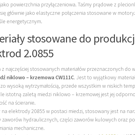
 jako powierzchnia przyłączeniowa. Taśmy prądowe z plecionk
 się głównie jako elastyczne połączenia stosowane w motoryz
le energetycznym.
eriały stosowane do produkcj
ktrod 2.0855
z najczęściej stosowanych materiałów przeznaczonych do 
dź niklowo – krzemowa CW111C
. Jest to wyjątkowy materia
dzo wysoką wytrzymałością, przede wszystkim w niskich temp
le istotną zaletą miedzi niklowo – krzemowej jest jej odporn
ść na ścieranie.
ł na elektrody 20855 w postaci miedzi, stosowany jest na narz
 zaworów hydraulicznych, części zaworów kulowych oraz po
niania mechaniczne.