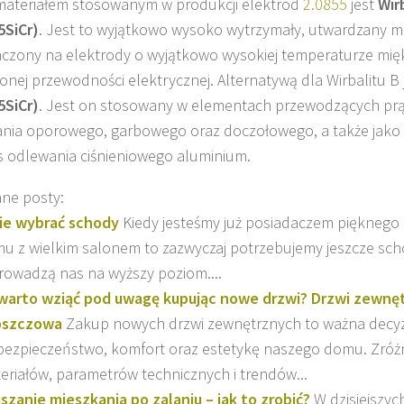
ateriałem stosowanym w produkcji elektrod
2.0855
jest
Wir
5SiCr)
. Jest to wyjątkowo wysoko wytrzymały, utwardzany ma
czony na elektrody o wyjątkowo wysokiej temperaturze mięk
onej przewodności elektrycznej. Alternatywą dla Wirbalitu B 
5SiCr)
. Jest on stosowany w elementach przewodzących pr
ania oporowego, garbowego oraz doczołowego
, a także jako
 odlewania ciśnieniowego aluminium.
ne posty:
ie wybrać schody
Kiedy jesteśmy już posiadaczem pięknego
u z wielkim salonem to zazwyczaj potrzebujemy jeszcze sch
rowadzą nas na wyższy poziom....
warto wziąć pod uwagę kupując nowe drzwi? Drzwi zewnę
oszczowa
Zakup nowych drzwi zewnętrznych to ważna decyz
bezpieczeństwo, komfort oraz estetykę naszego domu. Zróż
eriałów, parametrów technicznych i trendów...
szanie mieszkania po zalaniu – jak to zrobić?
W dzisiejszy