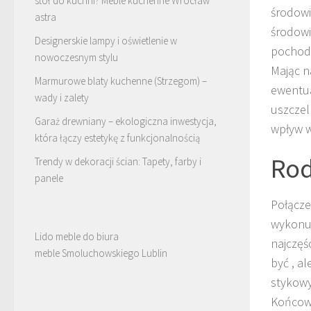
stół do kuchni? Meble kuchenne Wrocław
środowi
astra
środow
Designerskie lampy i oświetlenie w
pochodz
nowoczesnym stylu
Mając n
Marmurowe blaty kuchenne (Strzegom) –
ewentua
wady i zalety
uszczel
Garaż drewniany – ekologiczna inwestycja,
wpływ w
która łączy estetykę z funkcjonalnością
Rod
Trendy w dekoracji ścian: Tapety, farby i
panele
Połącze
wykonuj
Lido meble do biura
najczęś
meble Smoluchowskiego Lublin
być , a
stykowy
Końcow