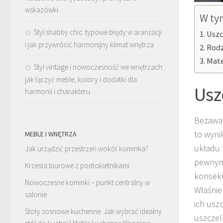
wskazówki
W ty
Styl shabby chic: typowe błędy w aranżacji
Uszc
i jak przywrócić harmonijny klimat wnętrza
Rodz
Mate
Styl vintage i nowoczesność we wnętrzach:
jak łączyć meble, kolory i dodatki dla
Usz
harmonii i charakteru
Bezawar
to wyni
MEBLE I WNĘTRZA
układu 
Jak urządzić przestrzeń wokół kominka?
pewnym 
Krzesła biurowe z podłokietnikami
konsekw
Nowoczesne kominki – punkt centralny w
Właśnie
salonie
ich usz
Stoły sosnowe kuchenne. Jak wybrać idealny
uszczel