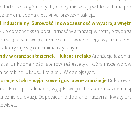
o ludzi, szczególnie tych, którzy mieszkają w blokach ma p
szkaniem. Jednak jest kilka przyczyn takiej...
l industrialny: Surowość i nowoczesność w wystroju wnętr
kuje coraz większą popularność w aranżacji wnętrz, przyciąg
zukujące surowego, a zarazem nowoczesnego wyrazu przest
rakteryzuje się on minimalistycznym...
ndy w aranżacji łazienek – luksus i relaks
Aranżacja łazienki 
stia funkcjonalności, ale również estetyki, która może wpro
ia odrobinę luksusu i relaksu. W dzisiejszych...
oracje stołu – wyjątkowe i gustowne aranżacje
Dekorowan
uka, która potrafi nadać wyjątkowego charakteru każdemu s
zależnie od okazji. Odpowiednio dobrane naczynia, kwiaty o
owicie...