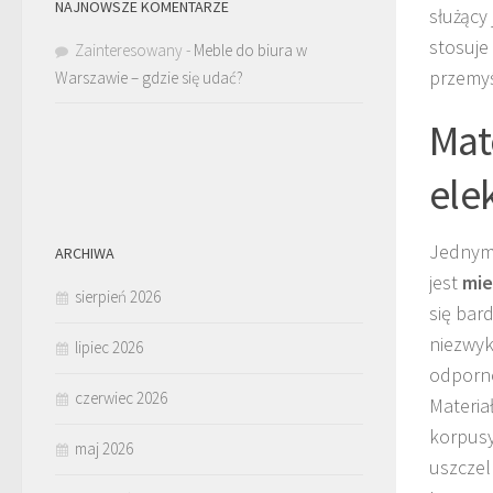
NAJNOWSZE KOMENTARZE
służący
stosuje
Zainteresowany
-
Meble do biura w
przemyś
Warszawie – gdzie się udać?
Mat
ele
Jednym 
ARCHIWA
jest
mie
sierpień 2026
się bar
niezwyk
lipiec 2026
odporno
czerwiec 2026
Materia
korpusy
maj 2026
uszczel