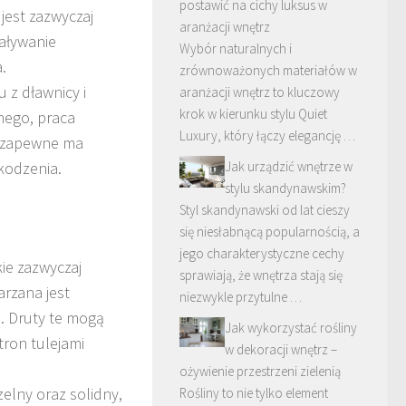
postawić na cichy luksus w
jest zazwyczaj
aranżacji wnętrz
iaływanie
Wybór naturalnych i
.
zrównoważonych materiałów w
 z dławnicy i
aranżacji wnętrz to kluczowy
krok w kierunku stylu Quiet
nego, praca
Luxury, który łączy elegancję …
o zapewne ma
kodzenia
.
Jak urządzić wnętrze w
stylu skandynawskim?
Styl skandynawski od lat cieszy
się niesłabnącą popularnością, a
jego charakterystyczne cechy
ie zazwyczaj
sprawiają, że wnętrza stają się
rzana jest
niezwykle przytulne …
m. Druty te mogą
Jak wykorzystać rośliny
tron tulejami
w dekoracji wnętrz –
ożywienie przestrzeni zielenią
zelny oraz solidny,
Rośliny to nie tylko element