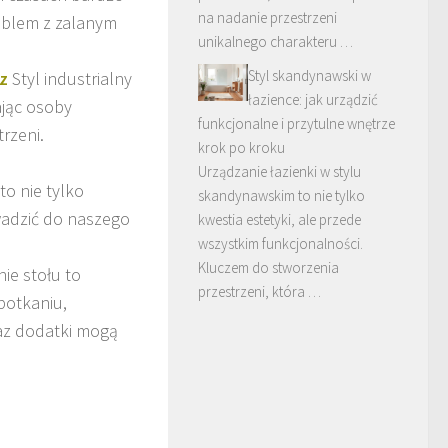
na nadanie przestrzeni
roblem z zalanym
unikalnego charakteru …
Styl skandynawski w
z
Styl industrialny
łazience: jak urządzić
ając osoby
funkcjonalne i przytulne wnętrze
rzeni.
krok po kroku
Urządzanie łazienki w stylu
to nie tylko
skandynawskim to nie tylko
wadzić do naszego
kwestia estetyki, ale przede
wszystkim funkcjonalności.
Kluczem do stworzenia
ie stołu to
przestrzeni, która …
potkaniu,
raz dodatki mogą