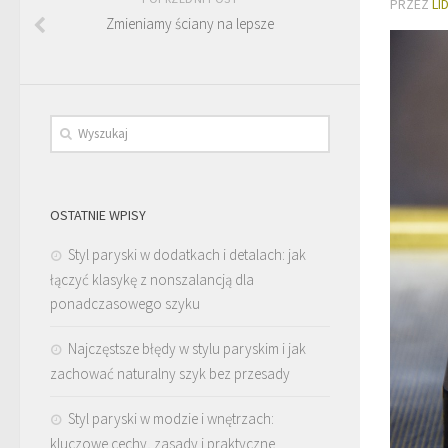
PRZEZ
LI
Zmieniamy ściany na lepsze
OSTATNIE WPISY
Styl paryski w dodatkach i detalach: jak
łączyć klasykę z nonszalancją dla
ponadczasowego szyku
Najczęstsze błędy w stylu paryskim i jak
zachować naturalny szyk bez przesady
Styl paryski w modzie i wnętrzach:
kluczowe cechy, zasady i praktyczne