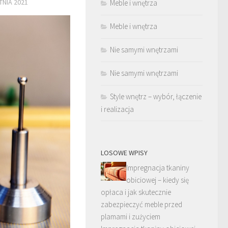
TNIA 2021
Meble i wnętrza
Meble i wnętrza
Nie samymi wnętrzami
Nie samymi wnętrzami
Style wnętrz – wybór, łączenie
i realizacja
LOSOWE WPISY
Impregnacja tkaniny
obiciowej – kiedy się
opłaca i jak skutecznie
zabezpieczyć meble przed
plamami i zużyciem