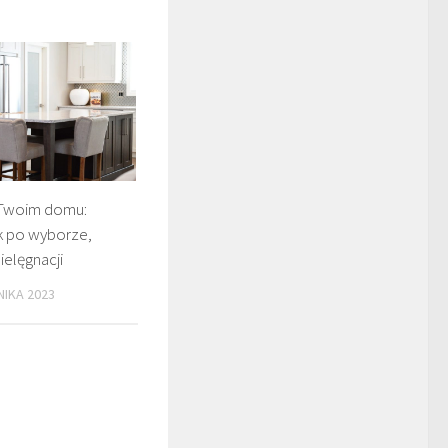
 Twoim domu:
 po wyborze,
ielęgnacji
NIKA 2023