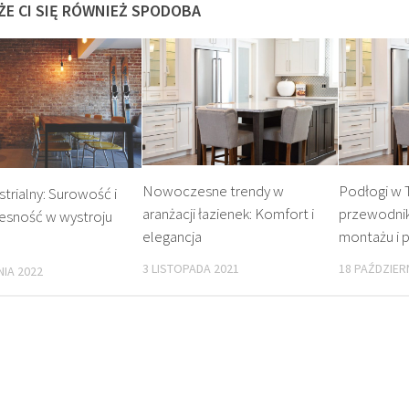
ŻE CI SIĘ RÓWNIEŻ SPODOBA
Nowoczesne trendy w
Podłogi w
strialny: Surowość i
aranżacji łazienek: Komfort i
przewodnik
sność w wystroju
elegancja
montażu i p
3 LISTOPADA 2021
18 PAŹDZIER
NIA 2022