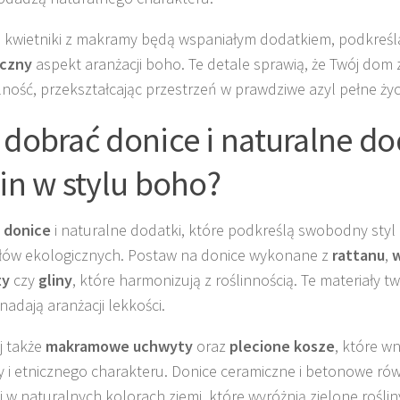
 kwietniki z makramy będą wspaniałym dodatkiem, podkreśl
yczny
aspekt aranżacji boho. Te detale sprawią, że Twój dom 
ulność, przekształcając przestrzeń w prawdziwe azyl pełne życ
 dobrać donice i naturalne do
lin w stylu boho?
z
donice
i naturalne dodatki, które podkreślą swobodny styl
łów ekologicznych. Postaw na donice wykonane z
rattanu
,
w
ty
czy
gliny
, które harmonizują z roślinnością. Te materiały t
 nadają aranżacji lekkości.
j także
makramowe uchwyty
oraz
plecione kosze
, które w
y i etnicznego charakteru. Donice ceramiczne i betonowe rów
ej w naturalnych kolorach ziemi, które wyróżnią zielone roślin