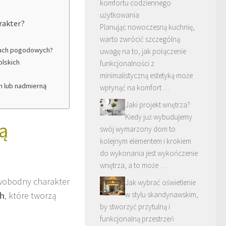
komfortu codziennego
użytkowania
rakter?
Planując nowoczesną kuchnię,
warto zwrócić szczególną
nkach pogodowych?
uwagę na to, jak połączenie
olskich
funkcjonalności z
minimalistyczną estetyką może
m lub nadmierną
wpłynąć na komfort …
Jaki projekt wnętrza?
Kiedy już wybudujemy
ją
swój wymarzony dom to
kolejnym elementem i krokiem
do wykonania jest wykończenie
wnętrza, a to może …
swobodny charakter
Jak wybrać oświetlenie
h
, które tworzą
w stylu skandynawskim,
by stworzyć przytulną i
funkcjonalną przestrzeń