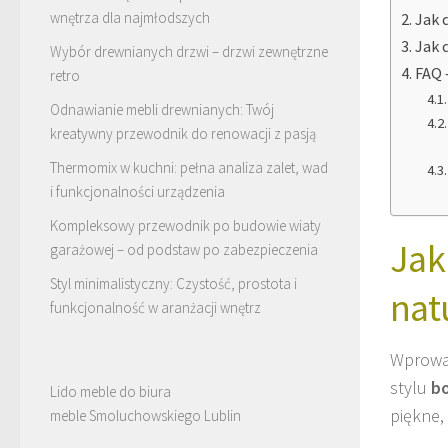
wnętrza dla najmłodszych
Jak 
Jak 
Wybór drewnianych drzwi – drzwi zewnętrzne
FAQ 
retro
Odnawianie mebli drewnianych: Twój
kreatywny przewodnik do renowacji z pasją
Thermomix w kuchni: pełna analiza zalet, wad
i funkcjonalności urządzenia
Kompleksowy przewodnik po budowie wiaty
Jak
garażowej – od podstaw po zabezpieczenia
Styl minimalistyczny: Czystość, prostota i
nat
funkcjonalność w aranżacji wnętrz
Wprowad
stylu
b
Lido meble do biura
piękne,
meble Smoluchowskiego Lublin