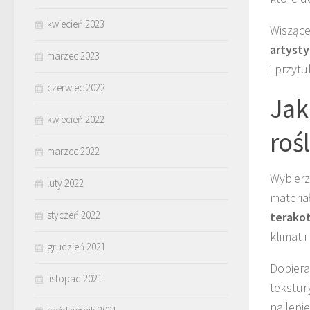
kwiecień 2023
Wiszące
artyst
marzec 2023
i przyt
czerwiec 2022
Jak
kwiecień 2022
roś
marzec 2022
Wybier
luty 2022
materia
styczeń 2022
terako
klimat i
grudzień 2021
Dobiera
listopad 2021
tekstur
najlepi