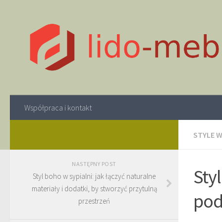
Współpraca i kontakt
STYLE W
NASTĘPNY POST
Styl
Styl boho w sypialni: jak łączyć naturalne
materiały i dodatki, by stworzyć przytulną
pod
przestrzeń