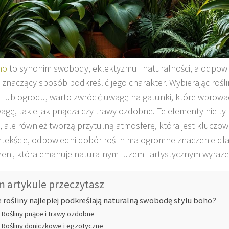
ho
to synonim swobody, eklektyzmu i naturalności, a odpowi
znaczący sposób podkreślić jego charakter. Wybierając rośl
 lub ogrodu, warto zwrócić uwagę na gatunki, które wprowa
gę, takie jak pnącza czy trawy ozdobne. Te elementy nie ty
i, ale również tworzą przytulną atmosferę, która jest kluczo
tekście, odpowiedni dobór roślin ma ogromne znaczenie dla
zeni, która emanuje naturalnym luzem i artystycznym wyraz
m artykule przeczytasz
e rośliny najlepiej podkreślają naturalną swobodę stylu boho?
Rośliny pnące i trawy ozdobne
Rośliny doniczkowe i egzotyczne