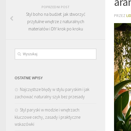
ara
POPRZEDNI POST
Styl boho na budżet: jak stworzyć
PRZEZ
LI
przytulne wnętrze z naturalnych
materiałów i DIY krok po kroku
OSTATNIE WPISY
Najczęstsze błędy w stylu paryskim i jak
zachować naturalny szyk bez przesady
Styl paryski w modzie i wnętrzach:
kluczowe cechy, zasady i praktyczne
wskazówki