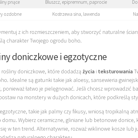
liny pnące
Bluszcz, epipremnum, paprocie
Do 
wy ozdobne
Kostrzewa sina, lawenda
Na
mentuj z ich rozmieszczeniem, aby stworzyć naturalne ściany
lą charakter Twojego ogrodu boho.
iny doniczkowe i egzotyczne
 rośliny doniczkowe, które dodadzą
życia
i
teksturowania
T
oho. Idealne są gatunki takie jak aloesy, sansewieria gwinejsk
, ponieważ łatwo je pielęgnować. Jeśli chcesz wprowadzić ba
 postaw na monstery w dużych donicach, które podkreślą sty
 egzotyczne, takie jak palmy czy fikusy, wniosą tropikalną a
 domu. Wybierz ceramiczne, gliniane lub betonowe donice, 
 się w ten trend. Alternatywnie, rozważ wiklinowe kosze lub j
odadzą naturalnego charakteru.