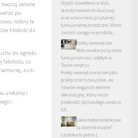
Wybór oświetlenia w stylu
e tworzą zielone
skandynawskim to kluczowy
wadzić po
krok w tworzeniu przytulnej i
owo, rośliny te
funkcjonalnej przestrzeni. Warto
dzie bliskość do
zwrócić uwagę na prostotę, …
Rolety wewnętrzne:
Mistrzowskie połączenie
 ruchu do ogrodu
funkcjonalności i estetyki w
falistości, co
Twoim wnętrzu
harmonię, a ich
Rolety wewnętrzne to nie tylko
praktyczne rozwiązanie, ale
również elegancki element
u unikalny i
dekoracyjny, który może
nego i
podkreślić styl każdego wnętrza.
Ich …
Jakie meble łazienkowe
są obecnie modne?
Łazienka to jedno z