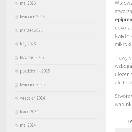
Wprowa
maj 2026
stworzą
kwiecień 2026
epipr
dekorac
marzec 2026
kwietni
mikrokl
luty 2026
Trawy o
listopad 2025
wzbogac
październik 2025
ułożeni
ale tak
kwiecień 2025
Stwórz 
wrzesień 2024
warunkó
lipiec 2024
Ty
maj 2024