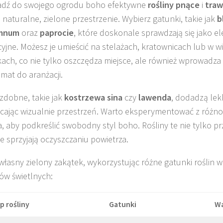
dź do swojego ogrodu boho efektywne
rośliny pnące
i
tra
 naturalne, zielone przestrzenie. Wybierz gatunki, takie jak
b
emnum
oraz
paprocie
, które doskonale sprawdzają się jako e
yjne. Możesz je umieścić na stelażach, kratownicach lub w w
kach, co nie tylko oszczędza miejsce, ale również wprowadza
imat do aranżacji.
zdobne, takie jak
kostrzewa sina
czy
lawenda
, dodadzą lekk
ając wizualnie przestrzeń. Warto eksperymentować z różno
a, aby podkreślić swobodny styl boho. Rośliny te nie tylko pr
że sprzyjają oczyszczaniu powietrza.
własny zielony zakątek, wykorzystując różne gatunki roślin w
w świetlnych:
p rośliny
Gatunki
Wa