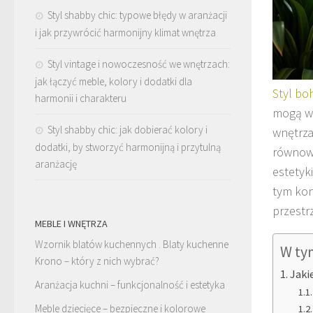
Styl shabby chic: typowe błędy w aranżacji
i jak przywrócić harmonijny klimat wnętrza
Styl vintage i nowoczesność we wnętrzach:
jak łączyć meble, kolory i dodatki dla
Styl bo
harmonii i charakteru
mogą w 
Styl shabby chic: jak dobierać kolory i
wnętrza
dodatki, by stworzyć harmonijną i przytulną
równowa
aranżację
estetyk
tym kon
przestr
MEBLE I WNĘTRZA
Wzornik blatów kuchennych . Blaty kuchenne
W ty
Krono – który z nich wybrać?
Jaki
Aranżacja kuchni – funkcjonalność i estetyka
Meble dziecięce – bezpieczne i kolorowe