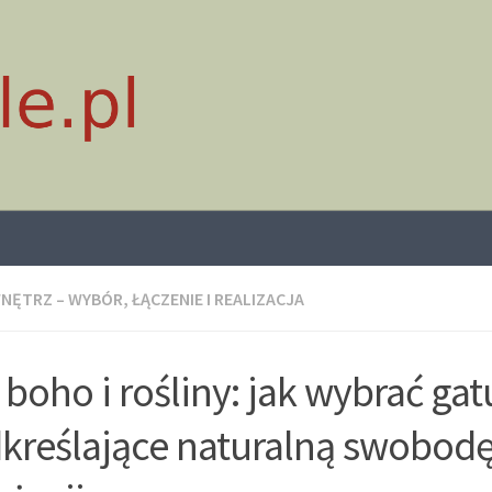
NĘTRZ – WYBÓR, ŁĄCZENIE I REALIZACJA
 boho i rośliny: jak wybrać ga
kreślające naturalną swobod