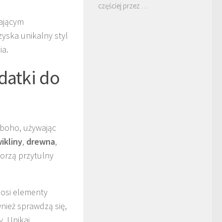
częściej przez …
ającym
zyska unikalny styl
ia.
datki do
 boho, używając
ikliny
,
drewna
,
worzą przytulny
nosi elementy
nież sprawdzą się,
y. Unikaj