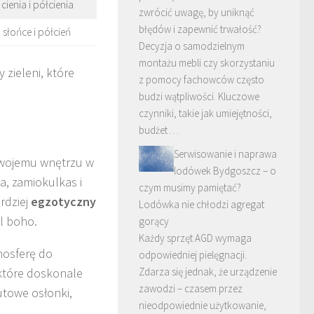
cienia i półcienia
zwrócić uwagę, by uniknąć
błędów i zapewnić trwałość?
 słońce i półcień
Decyzja o samodzielnym
montażu mebli czy skorzystaniu
 zieleni, które
z pomocy fachowców często
budzi wątpliwości. Kluczowe
czynniki, takie jak umiejętności,
budżet …
Serwisowanie i naprawa
wojemu wnętrzu w
lodówek Bydgoszcz – o
a, zamiokulkas i
czym musimy pamiętać?
rdziej
egzotyczny
Lodówka nie chłodzi agregat
l boho.
gorący
Każdy sprzęt AGD wymaga
tmosferę do
odpowiedniej pielęgnacji.
które doskonale
Zdarza się jednak, że urządzenie
zawodzi – czasem przez
utowe osłonki,
nieodpowiednie użytkowanie,