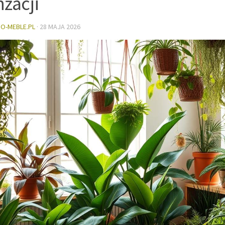
nżacji
DO-MEBLE.PL
·
28 MAJA 2026