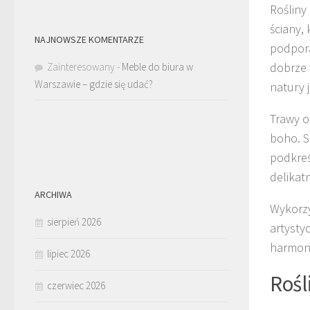
Rośliny
ściany,
NAJNOWSZE KOMENTARZE
podpora
dobrze 
Zainteresowany
-
Meble do biura w
Warszawie – gdzie się udać?
natury 
Trawy o
boho. S
podkreś
delikat
ARCHIWA
Wykorzy
sierpień 2026
artysty
harmoni
lipiec 2026
Rośl
czerwiec 2026