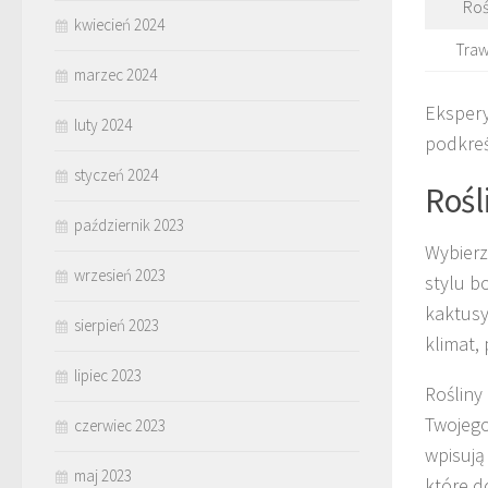
Roś
kwiecień 2024
Tra
marzec 2024
Ekspery
luty 2024
podkreś
styczeń 2024
Rośl
październik 2023
Wybierz
wrzesień 2023
stylu b
kaktusy
sierpień 2023
klimat,
lipiec 2023
Rośliny
Twojego
czerwiec 2023
wpisują
maj 2023
które d