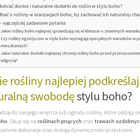
dobrać donice i naturalne dodatki do roślin w stylu boho?
dbać o rośliny w aranżacjach boho, by zachować ich naturalny cha
– najczęściej zadawane pytania
Jakie rośliny boho najlepiej sprawdzają się w klimacie o zmiennych waru
Czy rośliny egzotyczne w stylu boho wymagają specjalnych warunków w p
mieszkaniach?
Jakie naturalne dodatki najlepiej chronią rośliny boho przed przesuszenie
wilgocią?
ie rośliny najlepiej podkreśla
uralną swobodę
stylu boho?
zaj do swojego wnętrza lub ogrodu rośliny, które oddają 
oho
. Skup się na
roślinach pnących
oraz
trawach ozdobnyc
 zielone dekoracje oraz dodają dynamiczności przestrzeni.