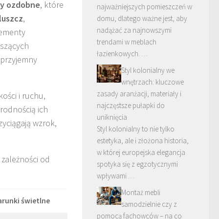
wy ozdobne
, które
najważniejszych pomieszczeń w
luszcz
,
domu, dlatego ważne jest, aby
nadążać za najnowszymi
lementy
trendami w meblach
iszących
łazienkowych. …
 przyjemny
Styl kolonialny we
wnętrzach: kluczowe
zasady aranżacji, materiały i
ości i ruchu,
najczęstsze pułapki do
rodnością ich
uniknięcia
zyciągają wzrok,
Styl kolonialny to nie tylko
estetyka, ale i złożona historia,
w której europejska elegancja
 zależności od
spotyka się z egzotycznymi
wpływami …
Montaż mebli
runki świetlne
samodzielnie czy z
pomocą fachowców – na co