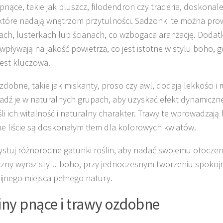
 pnące, takie jak bluszcz, filodendron czy traderia, doskonal
 które nadają wnętrzom przytulności. Sadzonki te można pro
ch, lusterkach lub ścianach, co wzbogaca aranżację. Dodatk
wpływają na jakość powietrza, co jest istotne w stylu boho, g
jest kluczowa.
zdobne, takie jak miskanty, proso czy awl, dodają lekkości i
adź je w naturalnych grupach, aby uzyskać efekt dynamicznej 
li ich witalność i naturalny charakter. Trawy te wprowadzają 
ne liście są doskonałym tłem dla kolorowych kwiatów.
stuj różnorodne gatunki roślin, aby nadać swojemu otoczeni
czny wyraz stylu boho, przy jednoczesnym tworzeniu spokoj
jnego miejsca pełnego natury.
iny pnące i trawy ozdobne