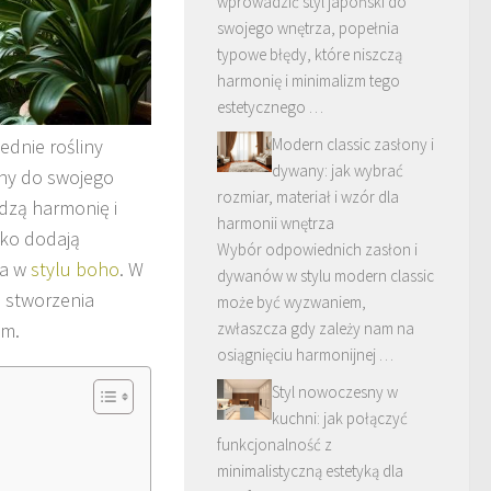
wprowadzić styl japoński do
swojego wnętrza, popełnia
typowe błędy, które niszczą
harmonię i minimalizm tego
estetycznego …
ednie rośliny
Modern classic zasłony i
dywany: jak wybrać
iny do swojego
rozmiar, materiał i wzór dla
dzą harmonię i
harmonii wnętrza
lko dodają
Wybór odpowiednich zasłon i
wa w
stylu boho
. W
dywanów w stylu modern classic
 stworzenia
może być wyzwaniem,
em.
zwłaszcza gdy zależy nam na
osiągnięciu harmonijnej …
Styl nowoczesny w
kuchni: jak połączyć
funkcjonalność z
minimalistyczną estetyką dla