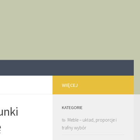
WIĘCEJ
tunki
KATEGORIE
Meble – układ, proporcje i
ę
trafny wybór