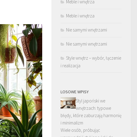
Meble i wnętrza
Meble i wnętrza
Nie samymi wnętrzami
Nie samymi wnętrzami
Style wnętrz – wybór, łączenie
i realizacja
LOSOWE WPISY
Styl japoński we
wnętrzach: typowe
błędy, które zaburzają harmonię
i minimalizm
Wiele osób, próbując