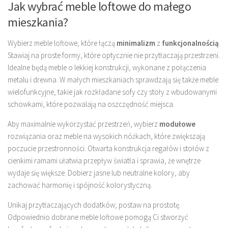
Jak wybrać meble loftowe do małego
mieszkania?
Wybierz meble loftowe, które łączą
minimalizm
z
funkcjonalnością
.
Stawiaj na proste formy, które optycznie nie przytłaczają przestrzeni.
Idealne będą meble o lekkiej konstrukcji, wykonane z połączenia
metalu i drewna. W małych mieszkaniach sprawdzają się także meble
wielofunkcyjne, takie jak rozkładane sofy czy stoły z wbudowanymi
schowkami, które pozwalają na oszczędność miejsca.
Aby maximalnie wykorzystać przestrzeń, wybierz
modułowe
rozwiązania oraz meble na wysokich nóżkach, które zwiększają
poczucie przestronności. Otwarta konstrukcja regałów i stołów z
cienkimi ramami ułatwia przepływ światła i sprawia, że wnętrze
wydaje się większe. Dobierz jasne lub neutralne kolory, aby
zachować harmonię i spójność kolorystyczną.
Unikaj przytłaczających dodatków; postaw na prostotę.
Odpowiednio dobrane meble loftowe pomogą Ci stworzyć