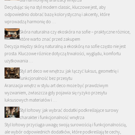
Decydując się na styl modern classic, kluczowe jest, aby
odpowiednio dobrać bazę kolorystyczną i akcenty, które
wprowadzą harmonię do …
Skóra naturalna czy ekoskóra na sofie – praktyczne różnice,
które warto znać przed zakupem
Decyzja między skórą naturalną a ekoskórą na sofie często nie jest
prosta. Kluczowe różnice dotyczą trwałości, wyglądu, komfortu
użytkowania …
Styl art deco we wnętrzu: jak łączyć luksus, geometrię i
funkcjonalność bez przesytu
Aranżacja wnętrz w stylu art deco może być prawdziwym
wyzwaniem, zwłaszcza gdy pojawia się ryzyko przesytu
luksusowych materiałów i …
Styl loftowy: jak wybrać dodatki podkreślające surowy
charakter i funkcjonalność wnętrza
Styl loftowy przyciąga uwagę swoją surowością i funkcjonalnością,
ale wybór odpowiednich dodatków, które podkreślają te cechy,