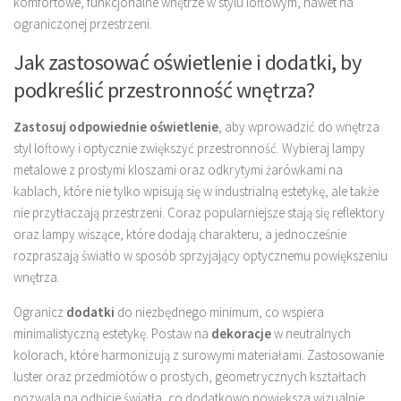
komfortowe, funkcjonalne wnętrze w stylu loftowym, nawet na
ograniczonej przestrzeni.
Jak zastosować oświetlenie i dodatki, by
podkreślić przestronność wnętrza?
Zastosuj odpowiednie oświetlenie
, aby wprowadzić do wnętrza
styl loftowy i optycznie zwiększyć przestronność. Wybieraj lampy
metalowe z prostymi kloszami oraz odkrytymi żarówkami na
kablach, które nie tylko wpisują się w industrialną estetykę, ale także
nie przytłaczają przestrzeni. Coraz popularniejsze stają się reflektory
oraz lampy wiszące, które dodają charakteru, a jednocześnie
rozpraszają światło w sposób sprzyjający optycznemu powiększeniu
wnętrza.
Ogranicz
dodatki
do niezbędnego minimum, co wspiera
minimalistyczną estetykę. Postaw na
dekoracje
w neutralnych
kolorach, które harmonizują z surowymi materiałami. Zastosowanie
luster oraz przedmiotów o prostych, geometrycznych kształtach
pozwala na odbicie światła, co dodatkowo powiększa wizualnie