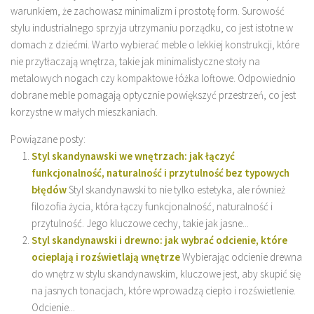
warunkiem, że zachowasz minimalizm i prostotę form. Surowość
stylu industrialnego sprzyja utrzymaniu porządku, co jest istotne w
domach z dziećmi. Warto wybierać meble o lekkiej konstrukcji, które
nie przytłaczają wnętrza, takie jak minimalistyczne stoły na
metalowych nogach czy kompaktowe łóżka loftowe. Odpowiednio
dobrane meble pomagają optycznie powiększyć przestrzeń, co jest
korzystne w małych mieszkaniach.
Powiązane posty:
Styl skandynawski we wnętrzach: jak łączyć
funkcjonalność, naturalność i przytulność bez typowych
błędów
Styl skandynawski to nie tylko estetyka, ale również
filozofia życia, która łączy funkcjonalność, naturalność i
przytulność. Jego kluczowe cechy, takie jak jasne...
Styl skandynawski i drewno: jak wybrać odcienie, które
ocieplają i rozświetlają wnętrze
Wybierając odcienie drewna
do wnętrz w stylu skandynawskim, kluczowe jest, aby skupić się
na jasnych tonacjach, które wprowadzą ciepło i rozświetlenie.
Odcienie...