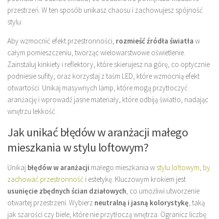
przestrzeń. W ten sposób unikasz chaosu i zachowujesz spójność
stylu.
Aby wzmocnić efekt przestronności,
rozmieść źródła światła
w
całym pomieszczeniu, tworząc wielowarstwowe oświetlenie.
Zainstaluj kinkiety i reflektory, które skierujesz na górę, co optycznie
podniesie sufity, oraz korzystaj z taśm LED, które wzmocnią efekt
otwartości. Unikaj masywnych lamp, które mogą przytłoczyć
aranżację i wprowadź jasne materiały, które odbiją światło, nadając
wnętrzu lekkość.
Jak unikać błędów w aranżacji małego
mieszkania w stylu loftowym?
Unikaj
błędów w aranżacji
małego mieszkania w
stylu loftowym, by
zachować przestronność
i estetykę. Kluczowym krokiem jest
usunięcie zbędnych ścian działowych
, co umożliwi utworzenie
otwartej przestrzeni. Wybierz
neutralną i jasną kolorystykę
, taką
jak szarości czy biele, które nie przytłoczą wnętrza. Ogranicz liczbę