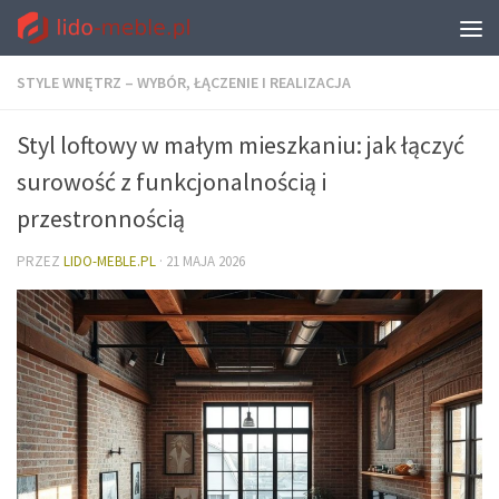
STYLE WNĘTRZ – WYBÓR, ŁĄCZENIE I REALIZACJA
Styl loftowy w małym mieszkaniu: jak łączyć
surowość z funkcjonalnością i
przestronnością
PRZEZ
LIDO-MEBLE.PL
·
21 MAJA 2026