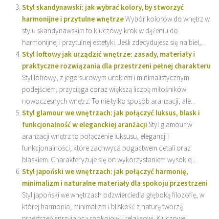
Styl skandynawski: jak wybrać kolory, by stworzyć
harmonijne i przytulne wnętrze
Wybór kolorów do wnętrz w
stylu skandynawskim to kluczowy krok w dążeniu do
harmonijnej i przytulnej estetyki. Jeśli zdecydujesz się na biel,...
Styl loftowy jak urządzić wnętrze: zasady, materiały i
praktyczne rozwiązania dla przestrzeni pełnej charakteru
Styl loftowy, z jego surowym urokiem i minimalistycznym
podejściem, przyciąga coraz większą liczbę miłośników
nowoczesnych wnętrz. To nie tylko sposób aranżacji, ale...
Styl glamour we wnętrzach: jak połączyć luksus, blask i
funkcjonalność w eleganckiej aranżacji
Styl glamour w
aranżacji wnętrz to połączenie luksusu, elegancji i
funkcjonalności, które zachwyca bogactwem detali oraz
blaskiem. Charakteryzuje się on wykorzystaniem wysokiej...
Styl japoński we wnętrzach: jak połączyć harmonię,
minimalizm i naturalne materiały dla spokoju przestrzeni
Styl japoński we wnętrzach odzwierciedla głęboką filozofię, w
której harmonia, minimalizm i bliskość z naturą tworzą
przestrzeń sprzyjającą spokojowi i relaksowi. Kluczowe...