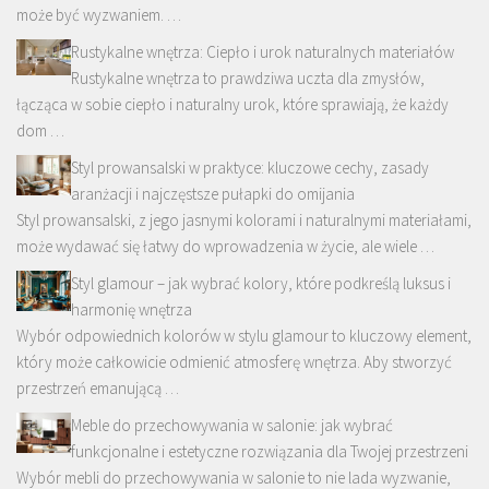
może być wyzwaniem. …
Rustykalne wnętrza: Ciepło i urok naturalnych materiałów
Rustykalne wnętrza to prawdziwa uczta dla zmysłów,
łącząca w sobie ciepło i naturalny urok, które sprawiają, że każdy
dom …
Styl prowansalski w praktyce: kluczowe cechy, zasady
aranżacji i najczęstsze pułapki do omijania
Styl prowansalski, z jego jasnymi kolorami i naturalnymi materiałami,
może wydawać się łatwy do wprowadzenia w życie, ale wiele …
Styl glamour – jak wybrać kolory, które podkreślą luksus i
harmonię wnętrza
Wybór odpowiednich kolorów w stylu glamour to kluczowy element,
który może całkowicie odmienić atmosferę wnętrza. Aby stworzyć
przestrzeń emanującą …
Meble do przechowywania w salonie: jak wybrać
funkcjonalne i estetyczne rozwiązania dla Twojej przestrzeni
Wybór mebli do przechowywania w salonie to nie lada wyzwanie,