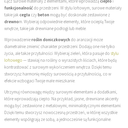
Łącz surowe materiały z elementami, które wprowadzą
ciepło
i
funkcjonalność
do przestrzeni. W stylu loftowym, surowe materiały
takie jak
cegła
czy
beton
mogą być doskonale zestawione z
drewno
m. Wybieraj odpowiednie elementy, które ocieplą Twoje
wnętrze, takie jak drewniane podłogi lub meble.
Wprowadzenie
roślin doniczkowych
do aranżacji może
diametralnie zmienić charakter przestrzeni. Dodają one nie tylko
życia, ale także przytulności. Wybieraj zieleń, która pasuje do
stylu
loftowego
— stawiaj na rośliny o wyrazistych liściach, które będą
kontrastować z surowym wykończeniem wnętrza. Dzięki temu
stworzysz harmonię między surowością a przytulnością, co w
efekcie wzbogaci Twoje małe mieszkanie.
Utrzymuj równowagę między surowymi elementami a dodatkami,
które wprowadzają ciepło. Na przykład, jasne, drewniane akcenty
mogą być zestawione z metalowymi, minimalistycznymi elementami.
Dzięki temu stworzysz nowoczesną przestrzeń, w której wszystkie
elementy współgrają ze sobą, a jednocześnie są funkcjonalne.