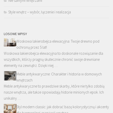
Nie samymi wnętrzami
Style wnętrz – wybór, łączenie i realizacja
LOSOWE WPISY
Woskowa lakierobejca elewacyjna: Twoje drewno pod
ochroną przez 5 lat!
Woskowa lakierobejca elewacyjna to doskonałe rozwiązanie dla
wszystkich, którzy pragną skutecznie chronić swoje drewniane
elementy na zewnątrz. Dzięki niej …
Meble antykwaryczne: Charakter i historia w domowych
wnętrzach
Meble antykwaryczne to prawdziwe skarby, które nie tylko zdobią
nasze wnętrza, ale także opowiadają historie minionych epok. Ich
unikalny …
Styl modern classic: jak dobrać bazę kolorystyczną i akcenty
dla harmonijnej aranżacji wnętrza