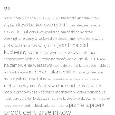
TAGI
blat kuchenny krono
brw fronty kuchenne
drzwi
blat kuchenny marmur
drzwi balkonowe rybnik
aluplast
drzwi drewniane retro
drzwi lestol
drzwi wewnętrzne barański ceny
drzwi
wewnętrzne ceny wrocław
drzwi zewnętrzne nowoczesne wzory
granit na blat
dębowe drzwi wewnętrzne
kuchenny
kuchnie na wymiar kraków
materace
meble biurowe
sprężynowe
Meble biurowe na zamówienie
na zamówienie warszawa
meble do biura w katowicach
meble do
meble do salonu online
biura w krakowie
meble gabinetowe
meble gabinetowe i biurowe
meble kuchenne na wymiar w szczecinie
meble na wymiar Warszawa tanio
meble pracownicze
meble pracownicze katowice
moskitiera w drzwi balkonowe
moskitiery do okien bydgoszcz
naprawa kuchenek elektrycznych wrocław
pranie tapicerki
polar chłodziarko zamrażarka
nomi elbląg drzwi
producent grzejników