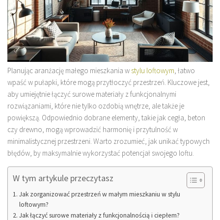
Planując aranżację małego mieszkania w
stylu loftowym
, łatwo
wpaść w pułapki, które mogą przytłoczyć przestrzeń. Kluczowe jest,
aby umiejętnie łączyć surowe materiały z funkcjonalnymi
rozwiązaniami, które nie tylko ozdobią wnętrze, ale także je
powiększą. Odpowiednio dobrane elementy, takie jak cegła, beton
czy drewno, mogą wprowadzić harmonię i przytulność w
minimalistycznej przestrzeni. Warto zrozumieć, jak unikać typowych
błędów, by maksymalnie wykorzystać potencjał swojego loftu.
W tym artykule przeczytasz
Jak zorganizować przestrzeń w małym mieszkaniu w stylu
loftowym?
Jak łączyć surowe materiały z funkcjonalnością i ciepłem?