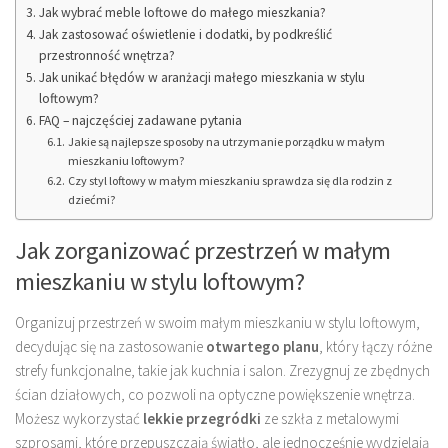
Jak wybrać meble loftowe do małego mieszkania?
Jak zastosować oświetlenie i dodatki, by podkreślić
przestronność wnętrza?
Jak unikać błędów w aranżacji małego mieszkania w stylu
loftowym?
FAQ – najczęściej zadawane pytania
Jakie są najlepsze sposoby na utrzymanie porządku w małym
mieszkaniu loftowym?
Czy styl loftowy w małym mieszkaniu sprawdza się dla rodzin z
dziećmi?
Jak zorganizować przestrzeń w małym
mieszkaniu w stylu loftowym?
Organizuj przestrzeń w swoim małym mieszkaniu w stylu loftowym,
decydując się na zastosowanie
otwartego planu
, który łączy różne
strefy funkcjonalne, takie jak kuchnia i salon. Zrezygnuj ze zbędnych
ścian działowych, co pozwoli na optyczne powiększenie wnętrza.
Możesz wykorzystać
lekkie przegródki
ze szkła z metalowymi
szprosami, które przepuszczają światło, ale jednocześnie wydzielają