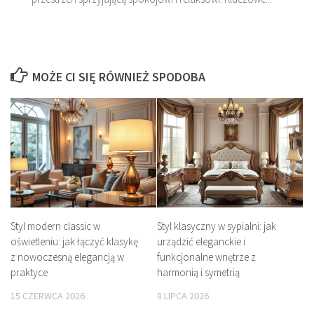
MOŻE CI SIĘ RÓWNIEŻ SPODOBA
Styl modern classic w
Styl klasyczny w sypialni: jak
oświetleniu: jak łączyć klasykę
urządzić eleganckie i
z nowoczesną elegancją w
funkcjonalne wnętrze z
praktyce
harmonią i symetrią
15 CZERWCA 2026
8 LIPCA 2026