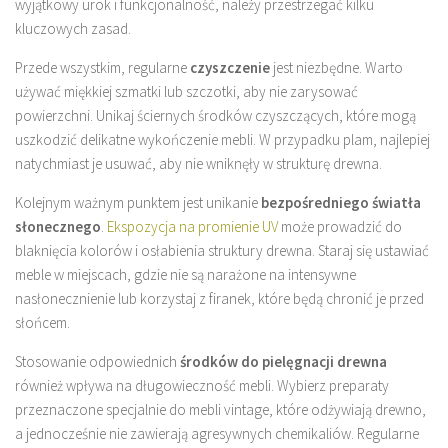
wyjątkowy urok i funkcjonalność, należy przestrzegać kilku
kluczowych zasad.
Przede wszystkim, regularne
czyszczenie
jest niezbędne. Warto
używać miękkiej szmatki lub szczotki, aby nie zarysować
powierzchni. Unikaj ściernych środków czyszczących, które mogą
uszkodzić delikatne wykończenie mebli. W przypadku plam, najlepiej
natychmiast je usuwać, aby nie wniknęły w strukturę drewna.
Kolejnym ważnym punktem jest unikanie
bezpośredniego światła
słonecznego
.
Ekspozycja na promienie UV
może prowadzić do
blaknięcia kolorów i osłabienia struktury drewna. Staraj się ustawiać
meble w miejscach, gdzie nie są narażone na intensywne
nasłonecznienie lub korzystaj z firanek, które będą chronić je przed
słońcem.
Stosowanie odpowiednich
środków do pielęgnacji drewna
również wpływa na długowieczność mebli. Wybierz preparaty
przeznaczone specjalnie do mebli vintage, które odżywiają drewno,
a jednocześnie nie zawierają agresywnych chemikaliów. Regularne