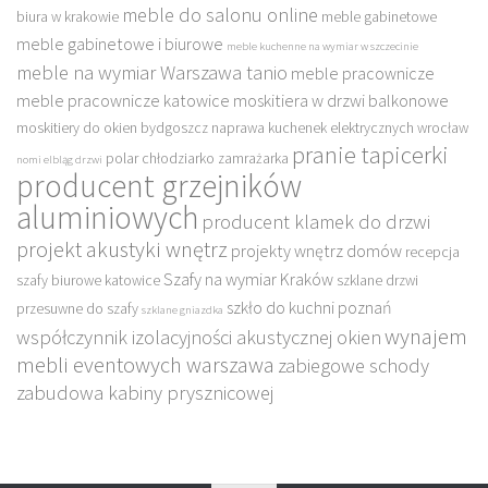
meble do salonu online
biura w krakowie
meble gabinetowe
meble gabinetowe i biurowe
meble kuchenne na wymiar w szczecinie
meble na wymiar Warszawa tanio
meble pracownicze
meble pracownicze katowice
moskitiera w drzwi balkonowe
moskitiery do okien bydgoszcz
naprawa kuchenek elektrycznych wrocław
pranie tapicerki
polar chłodziarko zamrażarka
nomi elbląg drzwi
producent grzejników
aluminiowych
producent klamek do drzwi
projekt akustyki wnętrz
projekty wnętrz domów
recepcja
Szafy na wymiar Kraków
szafy biurowe katowice
szklane drzwi
szkło do kuchni poznań
przesuwne do szafy
szklane gniazdka
wynajem
współczynnik izolacyjności akustycznej okien
mebli eventowych warszawa
zabiegowe schody
zabudowa kabiny prysznicowej