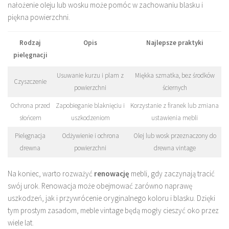
nałożenie oleju lub wosku może pomóc w zachowaniu blasku i
piękna powierzchni.
Rodzaj
Opis
Najlepsze praktyki
pielęgnacji
Usuwanie kurzu i plam z
Miękka szmatka, bez środków
Czyszczenie
powierzchni
ściernych
Ochrona przed
Zapobieganie blaknięciu i
Korzystanie z firanek lub zmiana
słońcem
uszkodzeniom
ustawienia mebli
Pielęgnacja
Odżywienie i ochrona
Olej lub wosk przeznaczony do
drewna
powierzchni
drewna vintage
Na koniec, warto rozważyć
renowację
mebli, gdy zaczynają tracić
swój urok. Renowacja może obejmować zarówno naprawę
uszkodzeń, jak i przywrócenie oryginalnego koloru i blasku. Dzięki
tym prostym zasadom, meble vintage będą mogły cieszyć oko przez
wiele lat.