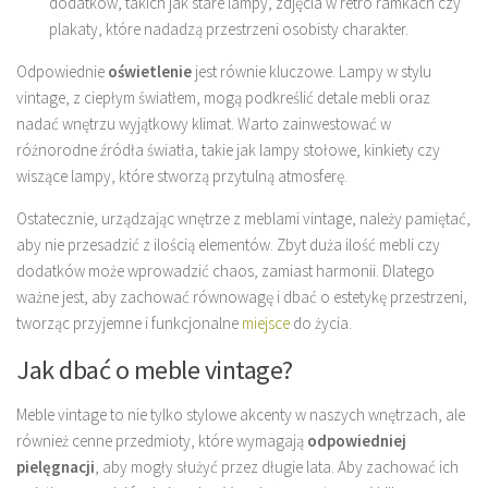
dodatków, takich jak stare lampy, zdjęcia w retro ramkach czy
plakaty, które nadadzą przestrzeni osobisty charakter.
Odpowiednie
oświetlenie
jest równie kluczowe. Lampy w stylu
vintage, z ciepłym światłem, mogą podkreślić detale mebli oraz
nadać wnętrzu wyjątkowy klimat. Warto zainwestować w
różnorodne źródła światła, takie jak lampy stołowe, kinkiety czy
wiszące lampy, które stworzą przytulną atmosferę.
Ostatecznie, urządzając wnętrze z meblami vintage, należy pamiętać,
aby nie przesadzić z ilością elementów. Zbyt duża ilość mebli czy
dodatków może wprowadzić chaos, zamiast harmonii. Dlatego
ważne jest, aby zachować równowagę i dbać o estetykę przestrzeni,
tworząc przyjemne i funkcjonalne
miejsce
do życia.
Jak dbać o meble vintage?
Meble vintage to nie tylko stylowe akcenty w naszych wnętrzach, ale
również cenne przedmioty, które wymagają
odpowiedniej
pielęgnacji
, aby mogły służyć przez długie lata. Aby zachować ich