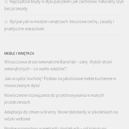
Najczęstsze błędy w stylu paryskim i jak zachować naturalny szyk
bez przesady
Styl paryski w modzie i wnętrzach: kluczowe cechy, zasady i
praktyczne wskazówki
MEBLE I WNĘTRZA
Włoszczowa drzwi wewnętrzne Barański – ceny. Wybór drzwi
wewnętrznych – co warto wiedzieć?
Jak urządzić kuchnię? Postaw na jakościowe meble kuchenne w
nowoczesnym stylu!
Nowoczesne rozwiązania do przechowywania w małych
przestrzeniach
Adaptacja do zmian w branży: Nowe standardy w szkoleniach na
wózki widłowe
Modne wzornictwo w meblach i dodatkach – od klasyki po