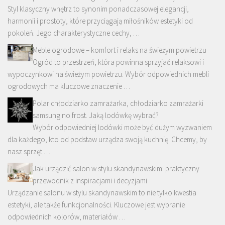
Styl klasyczny wnętrz to synonim ponadczasowej elegancji,
harmonii i prostoty, które przyciągają miłośników estetyki od
pokoleń. Jego charakterystyczne cechy, …
Meble ogrodowe – komfort i relaks na świeżym powietrzu
Ogród to przestrzeń, która powinna sprzyjać relaksowi i
wypoczynkowi na świeżym powietrzu. Wybór odpowiednich mebli
ogrodowych ma kluczowe znaczenie …
Polar chłodziarko zamrażarka, chłodziarko zamrażarki
samsung no frost. Jaką lodówkę wybrać?
Wybór odpowiedniej lodówki może być dużym wyzwaniem
dla każdego, kto od podstaw urządza swoją kuchnię. Chcemy, by
nasz sprzęt …
Jak urządzić salon w stylu skandynawskim: praktyczny
przewodnik z inspiracjami i decyzjami
Urządzanie salonu w stylu skandynawskim to nie tylko kwestia
estetyki, ale także funkcjonalności. Kluczowe jest wybranie
odpowiednich kolorów, materiałów …