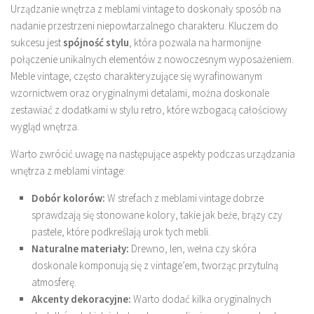
Urządzanie wnętrza z meblami vintage to doskonały sposób na
nadanie przestrzeni niepowtarzalnego charakteru. Kluczem do
sukcesu jest
spójność stylu
, która pozwala na harmonijne
połączenie unikalnych elementów z nowoczesnym wyposażeniem.
Meble vintage, często charakteryzujące się wyrafinowanym
wzornictwem oraz oryginalnymi detalami, można doskonale
zestawiać z dodatkami w stylu retro, które wzbogacą całościowy
wygląd wnętrza.
Warto zwrócić uwagę na następujące aspekty podczas urządzania
wnętrza z meblami vintage:
Dobór kolorów:
W strefach z meblami vintage dobrze
sprawdzają się stonowane kolory, takie jak beże, brązy czy
pastele, które podkreślają urok tych mebli.
Naturalne materiały:
Drewno, len, wełna czy skóra
doskonale komponują się z vintage’em, tworząc przytulną
atmosferę.
Akcenty dekoracyjne:
Warto dodać kilka oryginalnych