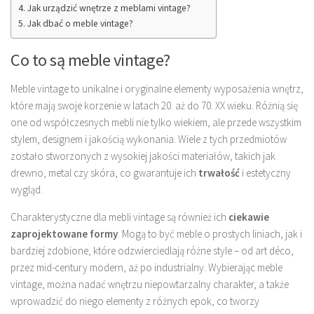
Jak urządzić wnętrze z meblami vintage?
Jak dbać o meble vintage?
Co to są meble vintage?
Meble vintage to unikalne i oryginalne elementy wyposażenia wnętrz,
które mają swoje korzenie w latach 20. aż do 70. XX wieku. Różnią się
one od współczesnych mebli nie tylko wiekiem, ale przede wszystkim
stylem, designem i jakością wykonania. Wiele z tych przedmiotów
zostało stworzonych z wysokiej jakości materiałów, takich jak
drewno, metal czy skóra, co gwarantuje ich
trwałość
i estetyczny
wygląd.
Charakterystyczne dla mebli vintage są również ich
ciekawie
zaprojektowane formy
. Mogą to być meble o prostych liniach, jak i
bardziej zdobione, które odzwierciedlają różne style – od art déco,
przez mid-century modern, aż po industrialny. Wybierając meble
vintage, można nadać wnętrzu niepowtarzalny charakter, a także
wprowadzić do niego elementy z różnych epok, co tworzy