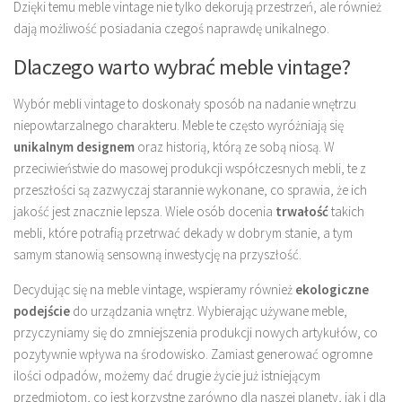
Dzięki temu meble vintage nie tylko dekorują przestrzeń, ale również
dają możliwość posiadania czegoś naprawdę unikalnego.
Dlaczego warto wybrać meble vintage?
Wybór mebli vintage to doskonały sposób na nadanie wnętrzu
niepowtarzalnego charakteru. Meble te często wyróżniają się
unikalnym designem
oraz historią, którą ze sobą niosą. W
przeciwieństwie do masowej produkcji współczesnych mebli, te z
przeszłości są zazwyczaj starannie wykonane, co sprawia, że ich
jakość jest znacznie lepsza. Wiele osób docenia
trwałość
takich
mebli, które potrafią przetrwać dekady w dobrym stanie, a tym
samym stanowią sensowną inwestycję na przyszłość.
Decydując się na meble vintage, wspieramy również
ekologiczne
podejście
do urządzania wnętrz. Wybierając używane meble,
przyczyniamy się do zmniejszenia produkcji nowych artykułów, co
pozytywnie wpływa na środowisko. Zamiast generować ogromne
ilości odpadów, możemy dać drugie życie już istniejącym
przedmiotom, co jest korzystne zarówno dla naszej planety, jak i dla