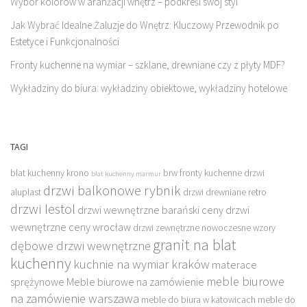
Wybór kolorów w aranżacji wnętrz – podkreśl swój styl
Jak Wybrać Idealne Żaluzje do Wnętrz: Kluczowy Przewodnik po
Estetyce i Funkcjonalności
Fronty kuchenne na wymiar – szklane, drewniane czy z płyty MDF?
Wykładziny do biura: wykładziny obiektowe, wykładziny hotelowe
TAGI
blat kuchenny krono
brw fronty kuchenne
drzwi
blat kuchenny marmur
drzwi balkonowe rybnik
aluplast
drzwi drewniane retro
drzwi lestol
drzwi wewnętrzne barański ceny
drzwi
wewnętrzne ceny wrocław
drzwi zewnętrzne nowoczesne wzory
granit na blat
dębowe drzwi wewnętrzne
kuchenny
kuchnie na wymiar kraków
materace
meble biurowe
sprężynowe
Meble biurowe na zamówienie
na zamówienie warszawa
meble do biura w katowicach
meble do