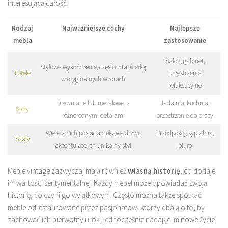
interesującą całość.
Rodzaj
Najważniejsze cechy
Najlepsze
mebla
zastosowanie
Salon, gabinet,
Stylowe wykończenie, często z tapicerką
Fotele
przestrzenie
w oryginalnych wzorach
relaksacyjne
Drewniane lub metalowe, z
Jadalnia, kuchnia,
Stoły
różnorodnymi detalami
przestrzenie do pracy
Wiele z nich posiada ciekawe drzwi,
Przedpokój, sypialnia,
Szafy
akcentujące ich unikalny styl
biuro
Meble vintage zazwyczaj mają również
własną historię
, co dodaje
im wartości sentymentalnej. Każdy mebel może opowiadać swoją
historię, co czyni go wyjątkowym. Często można także spotkać
meble odrestaurowane przez pasjonatów, którzy dbają o to, by
zachować ich pierwotny urok, jednocześnie nadając im nowe życie.