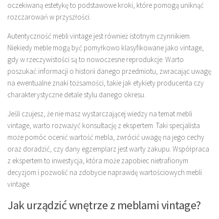
oczekiwaną estetykę to podstawowe kroki, które pomogą uniknąć
rozczarowań w przyszłości.
Autentyczność mebli vintage jest również istotnym czynnikiem.
Niekiedy meble mogą być pomyłkowo klasyfikowane jako vintage,
gdy w rzeczywistości są to nowoczesne reprodukcje. Warto
poszukać informacji o historii danego przedmiotu, zwracając uwagę
na ewentualne znaki tożsamości, takie jak etykiety producenta czy
charakterystyczne detale stylu danego okresu.
Jeśli czujesz, że nie masz wystarczającej wiedzy na temat mebli
vintage, warto rozważyć konsultację z ekspertem. Taki specjalista
może pomóc ocenić wartość mebla, zwrócić uwagę na jego cechy
oraz doradzić, czy dany egzemplarz jest warty zakupu. Współpraca
z ekspertem to inwestycja, która może zapobiec nietrafionym
decyzjom i pozwolić na zdobycie naprawdę wartościowych mebli
vintage.
Jak urządzić wnętrze z meblami vintage?