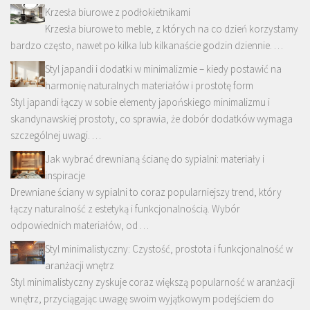
Krzesła biurowe z podłokietnikami
Krzesła biurowe to meble, z których na co dzień korzystamy
bardzo często, nawet po kilka lub kilkanaście godzin dziennie. …
Styl japandi i dodatki w minimalizmie – kiedy postawić na
harmonię naturalnych materiałów i prostotę form
Styl japandi łączy w sobie elementy japońskiego minimalizmu i
skandynawskiej prostoty, co sprawia, że dobór dodatków wymaga
szczególnej uwagi. …
Jak wybrać drewnianą ścianę do sypialni: materiały i
inspiracje
Drewniane ściany w sypialni to coraz popularniejszy trend, który
łączy naturalność z estetyką i funkcjonalnością. Wybór
odpowiednich materiałów, od …
Styl minimalistyczny: Czystość, prostota i funkcjonalność w
aranżacji wnętrz
Styl minimalistyczny zyskuje coraz większą popularność w aranżacji
wnętrz, przyciągając uwagę swoim wyjątkowym podejściem do