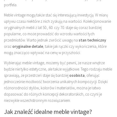
portfela.
Meble vintage mogą także stać się interesującą inwestycją. W miarę
upływu czasu niektóre z nich zyskują na wartości. Kolekcjonowanie
oryginalnych mebli z lat 50., 60. czy 70. staje się coraz bardziej
popularne, co może prowadzić do wzrostu wartości tych
przedmiotów. Warto jednak zwrócić uwagę na
stan techniczny
oraz
oryginalne detale
, takie jak rączki czy wykończenia, które
mogą znacząco wpływać na cenę w przyszłości.
Wybierając meble vintage, możemy być pewni, że nasze wnętrze
będzie nie tylko estetyczne, ale także wyjątkowe. Tego rodzaju meble
sprawiają, że przestrzeń staje się bardziej
osobista
, oferując
jednocześnie możliwość tworzenia unikalnych kompozycji. Dzięki
różnorodności stylów, kolorów i materiałów, można je łatwo
dopasować do różnych koncepcji dekoratorskich, co czyni je
niezwykle wszechstronnym rozwiązaniem.
Jak znaleźć idealne meble vintage?