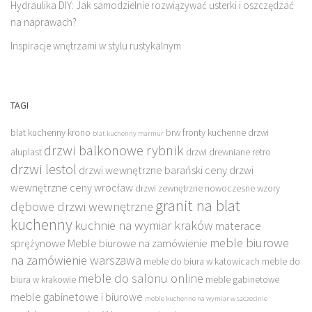
Hydraulika DIY: Jak samodzielnie rozwiązywać usterki i oszczędzać
na naprawach?
Inspiracje wnętrzami w stylu rustykalnym
TAGI
blat kuchenny krono
brw fronty kuchenne
drzwi
blat kuchenny marmur
drzwi balkonowe rybnik
aluplast
drzwi drewniane retro
drzwi lestol
drzwi wewnętrzne barański ceny
drzwi
wewnętrzne ceny wrocław
drzwi zewnętrzne nowoczesne wzory
granit na blat
dębowe drzwi wewnętrzne
kuchenny
kuchnie na wymiar kraków
materace
meble biurowe
sprężynowe
Meble biurowe na zamówienie
na zamówienie warszawa
meble do biura w katowicach
meble do
meble do salonu online
biura w krakowie
meble gabinetowe
meble gabinetowe i biurowe
meble kuchenne na wymiar w szczecinie