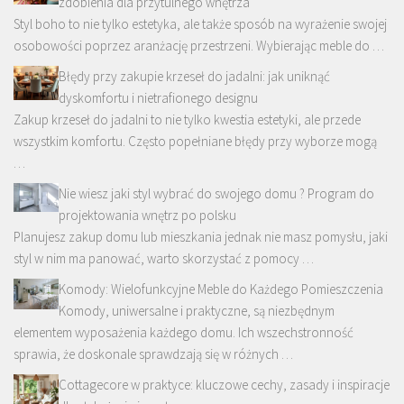
zdobienia dla przytulnego wnętrza
Styl boho to nie tylko estetyka, ale także sposób na wyrażenie swojej
osobowości poprzez aranżację przestrzeni. Wybierając meble do …
Błędy przy zakupie krzeseł do jadalni: jak uniknąć
dyskomfortu i nietrafionego designu
Zakup krzeseł do jadalni to nie tylko kwestia estetyki, ale przede
wszystkim komfortu. Często popełniane błędy przy wyborze mogą
…
Nie wiesz jaki styl wybrać do swojego domu ? Program do
projektowania wnętrz po polsku
Planujesz zakup domu lub mieszkania jednak nie masz pomysłu, jaki
styl w nim ma panować, warto skorzystać z pomocy …
Komody: Wielofunkcyjne Meble do Każdego Pomieszczenia
Komody, uniwersalne i praktyczne, są niezbędnym
elementem wyposażenia każdego domu. Ich wszechstronność
sprawia, że doskonale sprawdzają się w różnych …
Cottagecore w praktyce: kluczowe cechy, zasady i inspiracje