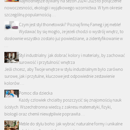
Najmodniejsze dywany na sezon 2024 i 2025 to połączenie
nowoczesności, ekologii i wyjątkowego wzornictwa. W tym okresie
szczególną popularnością …
Czym jest styl thonetowski? Poznaj firmę Fameg i jej meble!
Wydawać by się mogło, że jeżeli chodzi o wystrój wnętrz, to
dosłownie wszystko zostało już powiedziane, a zidentyfikowanie w
…
Styl industrialny: jak dobrać kolory i materiały, by zachować
surowość i przytulność wnętrza
Jeśli chcesz, aby Twoje wnętrze w stylu industrialnym było zarówno
surowe, jak i przytulne, kluczowe jest odpowiednie zestawienie
kolorów …
Pomoc dla dziecka
Każdy człowiek chciałby poszczycić się znajomością nauk
ścisłych. Wszechstronna wiedzą z zakresu matematyki, fizyki,
biologii oraz chemii niewątpliwie poprawiła …
Meble do stylu boho: jak wybrać naturalne formy i unikalne