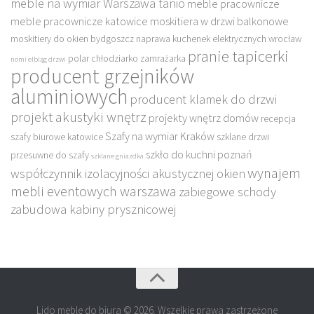
meble na wymiar Warszawa tanio
meble pracownicze
meble pracownicze katowice
moskitiera w drzwi balkonowe
moskitiery do okien bydgoszcz
naprawa kuchenek elektrycznych wrocław
pranie tapicerki
polar chłodziarko zamrażarka
nomi elbląg drzwi
producent grzejników
aluminiowych
producent klamek do drzwi
projekt akustyki wnętrz
projekty wnętrz domów
recepcja
Szafy na wymiar Kraków
szafy biurowe katowice
szklane drzwi
szkło do kuchni poznań
przesuwne do szafy
szklane gniazdka
wynajem
współczynnik izolacyjności akustycznej okien
mebli eventowych warszawa
zabiegowe schody
zabudowa kabiny prysznicowej
Lido meble do biura © 2026. Wszelkie prawa zastrzeżone