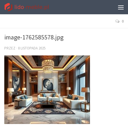
0
image-1762585578.jpg
PRZEZ
·
8 LISTOPADA 2025