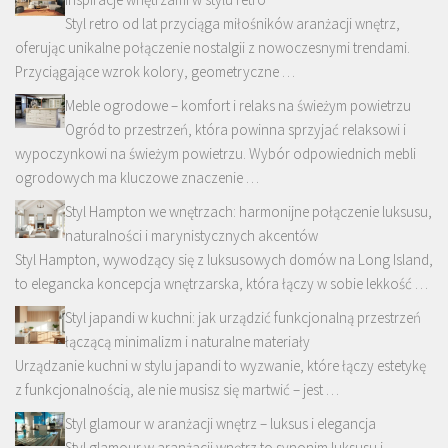
Styl retro od lat przyciąga miłośników aranżacji wnętrz,
oferując unikalne połączenie nostalgii z nowoczesnymi trendami.
Przyciągające wzrok kolory, geometryczne …
Meble ogrodowe – komfort i relaks na świeżym powietrzu
Ogród to przestrzeń, która powinna sprzyjać relaksowi i
wypoczynkowi na świeżym powietrzu. Wybór odpowiednich mebli
ogrodowych ma kluczowe znaczenie …
Styl Hampton we wnętrzach: harmonijne połączenie luksusu,
naturalności i marynistycznych akcentów
Styl Hampton, wywodzący się z luksusowych domów na Long Island,
to elegancka koncepcja wnętrzarska, która łączy w sobie lekkość …
Styl japandi w kuchni: jak urządzić funkcjonalną przestrzeń
łączącą minimalizm i naturalne materiały
Urządzanie kuchni w stylu japandi to wyzwanie, które łączy estetykę
z funkcjonalnością, ale nie musisz się martwić – jest …
Styl glamour w aranżacji wnętrz – luksus i elegancja
Styl glamour w aranżacji wnętrz to synonim luksusu i