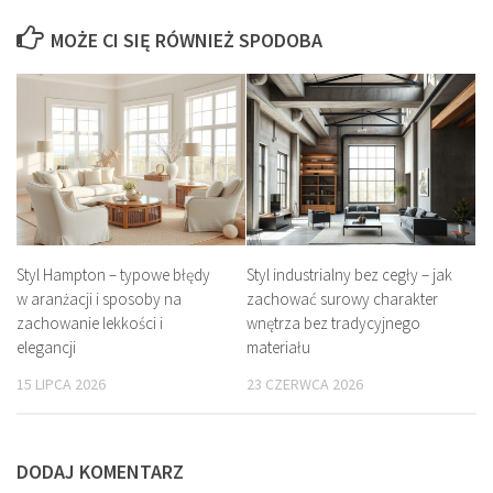
MOŻE CI SIĘ RÓWNIEŻ SPODOBA
Styl Hampton – typowe błędy
Styl industrialny bez cegły – jak
w aranżacji i sposoby na
zachować surowy charakter
zachowanie lekkości i
wnętrza bez tradycyjnego
elegancji
materiału
15 LIPCA 2026
23 CZERWCA 2026
DODAJ KOMENTARZ