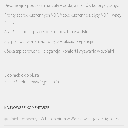
Dekoracyjne poduszki i narzuty – dodaj akcentów kolorystycznych
Fronty szafek kuchennych MDF. Meble kuchenne z płyty MDF – wady i
zalety
Aranżacja holu i przedsionka – powitanie w stylu
Styl glamour w aranżacji wnętrz – luksus i elegancja
Łóżka tapicerowane – elegancja, komfort i wyzwania w sypialni
Lido meble do biura
meble Smoluchowskiego Lublin
NAJNOWSZE KOMENTARZE
Zainteresowany
-
Meble do biura w Warszawie – gdzie się udać?