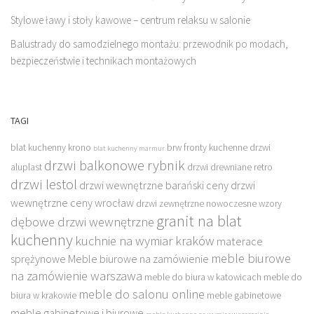
Stylowe ławy i stoły kawowe – centrum relaksu w salonie
Balustrady do samodzielnego montażu: przewodnik po modach,
bezpieczeństwie i technikach montażowych
TAGI
blat kuchenny krono
brw fronty kuchenne
drzwi
blat kuchenny marmur
drzwi balkonowe rybnik
aluplast
drzwi drewniane retro
drzwi lestol
drzwi wewnętrzne barański ceny
drzwi
wewnętrzne ceny wrocław
drzwi zewnętrzne nowoczesne wzory
granit na blat
dębowe drzwi wewnętrzne
kuchenny
kuchnie na wymiar kraków
materace
meble biurowe
sprężynowe
Meble biurowe na zamówienie
na zamówienie warszawa
meble do biura w katowicach
meble do
meble do salonu online
biura w krakowie
meble gabinetowe
meble gabinetowe i biurowe