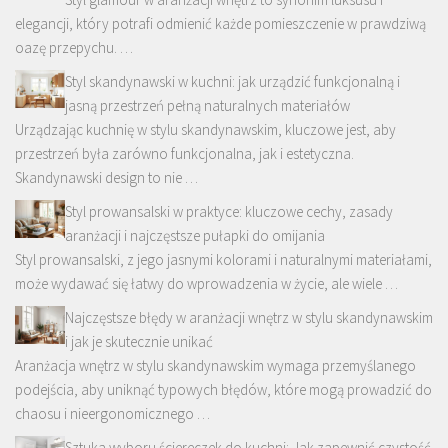
elegancji, który potrafi odmienić każde pomieszczenie w prawdziwą
oazę przepychu. …
Styl skandynawski w kuchni: jak urządzić funkcjonalną i
jasną przestrzeń pełną naturalnych materiałów
Urządzając kuchnię w stylu skandynawskim, kluczowe jest, aby
przestrzeń była zarówno funkcjonalna, jak i estetyczna.
Skandynawski design to nie …
Styl prowansalski w praktyce: kluczowe cechy, zasady
aranżacji i najczęstsze pułapki do omijania
Styl prowansalski, z jego jasnymi kolorami i naturalnymi materiałami,
może wydawać się łatwy do wprowadzenia w życie, ale wiele …
Najczęstsze błędy w aranżacji wnętrz w stylu skandynawskim
i jak je skutecznie unikać
Aranżacja wnętrz w stylu skandynawskim wymaga przemyślanego
podejścia, aby uniknąć typowych błędów, które mogą prowadzić do
chaosu i nieergonomicznego …
Sztuka wyboru ściereczek do kuchni: Jak zapewnić czystość