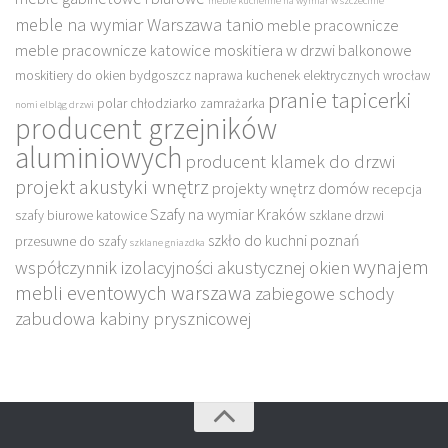
meble kuchenne na wymiar w szczecinie
meble na wymiar Warszawa tanio
meble pracownicze
meble pracownicze katowice
moskitiera w drzwi balkonowe
moskitiery do okien bydgoszcz
naprawa kuchenek elektrycznych wrocław
pranie tapicerki
polar chłodziarko zamrażarka
nomi elbląg drzwi
producent grzejników
aluminiowych
producent klamek do drzwi
projekt akustyki wnętrz
projekty wnętrz domów
recepcja
Szafy na wymiar Kraków
szafy biurowe katowice
szklane drzwi
szkło do kuchni poznań
przesuwne do szafy
szklane gniazdka
wynajem
współczynnik izolacyjności akustycznej okien
mebli eventowych warszawa
zabiegowe schody
zabudowa kabiny prysznicowej