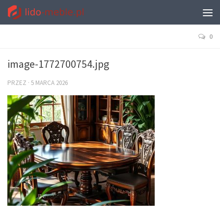
0
image-1772700754.jpg
PRZEZ
·
5 MARCA 2026