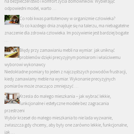
na bezpieczeństwo i komfort życia domowników. Wybierając
odpowiedni model, warto …
Co robi kwas pantotenowy w organizmie człowieka?
To co każdego dnia znajduje się na talerzu, ma niebagatelne
znaczenie dla zdrowia człowieka. Im pożywienie jest bardziej bogate
…
Błędy przy zamawianiu mebli na wymiar: jak uniknąć
problemów dzięki precyzyjnym pomiarom i właściwemu
wyborowi wykonawcy
Niedokładne pomiary to jeden z najczęstszych powodów frustracji,
kiedy zamawiamy meble na wymiar. Wykonanie precyzyjnych
pomiarów może znacząco zmniejszyć …
Krzesła do małego mieszkania – jak wybrać lekkie,
funkcjonalne i estetyczne modele bez zagracania
przestrzeni
Wybór krzeseł do małego mieszkania to nie lada wyzwanie,
zwłaszcza gdy chcemy, aby były one zarówno lekkie, funkcjonalne,
jak …