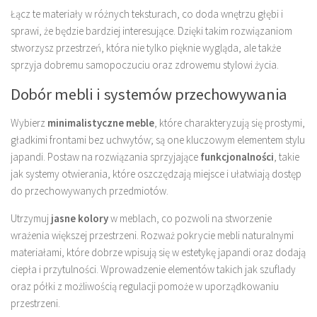
Łącz te materiały w różnych teksturach, co doda wnętrzu głębi i
sprawi, że będzie bardziej interesujące. Dzięki takim rozwiązaniom
stworzysz przestrzeń, która nie tylko pięknie wygląda, ale także
sprzyja dobremu samopoczuciu oraz zdrowemu stylowi życia.
Dobór mebli i systemów przechowywania
Wybierz
minimalistyczne meble
, które charakteryzują się prostymi,
gładkimi frontami bez uchwytów; są one kluczowym elementem stylu
japandi. Postaw na rozwiązania sprzyjające
funkcjonalności
, takie
jak systemy otwierania, które oszczędzają miejsce i ułatwiają dostęp
do przechowywanych przedmiotów.
Utrzymuj
jasne kolory
w meblach, co pozwoli na stworzenie
wrażenia większej przestrzeni. Rozważ pokrycie mebli naturalnymi
materiałami, które dobrze wpisują się w estetykę japandi oraz dodają
ciepła i przytulności. Wprowadzenie elementów takich jak szuflady
oraz półki z możliwością regulacji pomoże w uporządkowaniu
przestrzeni.