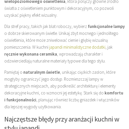
wielopoziomowego oświetlenia
, która połączy główne źródło
światła z oświetleniem punktowym i dekoracyjnym, co pozwoli
uzyskać piękny efekt wizualny.
Dla stref pracy, takich jak blat roboczy, wybierz
funkcjonalne lampy
o dobrze skierowanym świetle. Unikaj zbyt mocnego i jednolitego
oświetlenia, które może zniwelować cienie i głębię wizualną
pomieszczenia. W kuchni
japandi minimalistyczne dodatki
, jak
ręcznie wykonana ceramika
, wprowadzają charakter i
odzwierciedlają naturalne materiały typowe dla tego stylu.
Pamiętaj o
naturalnym świetle
, unikając ciężkich zasłon, które
mogłyby ograniczyć jego dostęp. Rozmieszczaj lampy w
strategicznych miejscach, aby podkreślić architekturę i elementy
dekoracyjne kuchni, co wzmocni jej estetykę. Stark się do
komfortu
i funkcjonalności
, planując również liczbę gniazdek i włączników
dla lepszej wygody użytkowania.
Najczęstsze błędy przy aranżacji kuchni w
stylu japandi