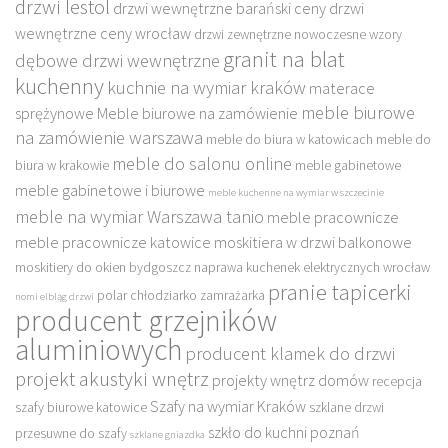
drzwi lestol
drzwi wewnętrzne barański ceny
drzwi
wewnętrzne ceny wrocław
drzwi zewnętrzne nowoczesne wzory
granit na blat
dębowe drzwi wewnętrzne
kuchenny
kuchnie na wymiar kraków
materace
meble biurowe
sprężynowe
Meble biurowe na zamówienie
na zamówienie warszawa
meble do biura w katowicach
meble do
meble do salonu online
biura w krakowie
meble gabinetowe
meble gabinetowe i biurowe
meble kuchenne na wymiar w szczecinie
meble na wymiar Warszawa tanio
meble pracownicze
meble pracownicze katowice
moskitiera w drzwi balkonowe
moskitiery do okien bydgoszcz
naprawa kuchenek elektrycznych wrocław
pranie tapicerki
polar chłodziarko zamrażarka
nomi elbląg drzwi
producent grzejników
aluminiowych
producent klamek do drzwi
projekt akustyki wnętrz
projekty wnętrz domów
recepcja
Szafy na wymiar Kraków
szafy biurowe katowice
szklane drzwi
szkło do kuchni poznań
przesuwne do szafy
szklane gniazdka