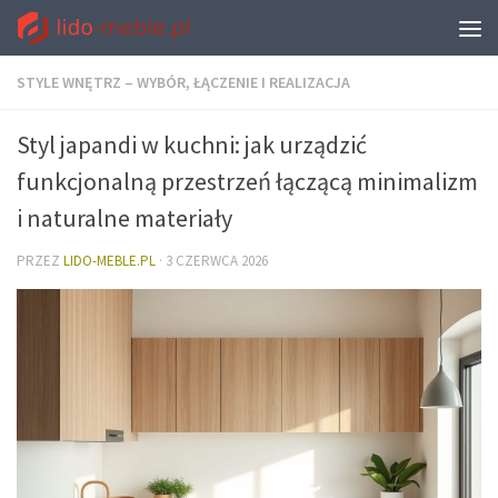
STYLE WNĘTRZ – WYBÓR, ŁĄCZENIE I REALIZACJA
Styl japandi w kuchni: jak urządzić
funkcjonalną przestrzeń łączącą minimalizm
i naturalne materiały
PRZEZ
LIDO-MEBLE.PL
·
3 CZERWCA 2026