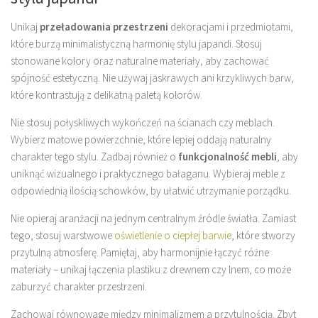
Unikaj
przeładowania przestrzeni
dekoracjami i przedmiotami,
które burzą minimalistyczną harmonię stylu japandi. Stosuj
stonowane kolory oraz naturalne materiały, aby zachować
spójność estetyczną. Nie używaj jaskrawych ani krzykliwych barw,
które kontrastują z delikatną paletą kolorów.
Nie stosuj połyskliwych wykończeń na ścianach czy meblach.
Wybierz matowe powierzchnie, które lepiej oddają naturalny
charakter tego stylu. Zadbaj również o
funkcjonalność mebli
, aby
uniknąć wizualnego i praktycznego bałaganu. Wybieraj meble z
odpowiednią ilością schowków, by ułatwić utrzymanie porządku.
Nie opieraj aranżacji na jednym centralnym źródle światła. Zamiast
tego, stosuj warstwowe
oświetlenie o ciepłej barwie
, które stworzy
przytulną atmosferę. Pamiętaj, aby harmonijnie łączyć różne
materiały – unikaj łączenia plastiku z drewnem czy lnem, co może
zaburzyć charakter przestrzeni.
Zachowaj równowagę między minimalizmem a przytulnością. Zbyt