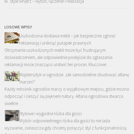
Style wnętrz – wybór, łączenie i realizacja
LOSOWE WPISY
Uszkodzona dostawa mebli – jak bezpiecznie zgłosić
reklamację i uniknąć pułapek prawnych
Otrzymanie uszkodzonych mebli może być frustrującym
doświadczeniem, ale odpowiednie podejście do zgłaszania
reklamacji może znacząco ułatwić ten proces. Kluczowe …
Majstersztyk w ogrodzie: Jak samodzielnie zbudować altanę
marzeń?
Każdy miłośnik ogrodów marzy o wyjątkowym miejscu, gdzie można
odpocząć i cieszyć się pięknem natury. Altana ogrodowa stwarza
świetne …
Stylowe i wygodne łóżka dla gości
Wybór odpowiedniego łóżka dla gości to nie lada
wyzwanie, zwłaszcza gdy chcemy połączyć styl z funkcjonalnością.