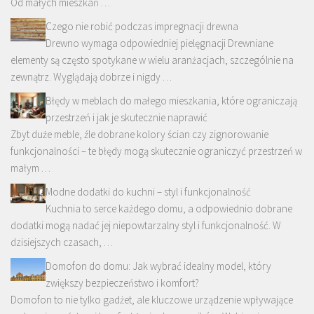
Od małych mieszkań …
Czego nie robić podczas impregnacji drewna
Drewno wymaga odpowiedniej pielęgnacji Drewniane
elementy są często spotykane w wielu aranżacjach, szczególnie na
zewnątrz. Wyglądają dobrze i nigdy …
Błędy w meblach do małego mieszkania, które ograniczają
przestrzeń i jak je skutecznie naprawić
Zbyt duże meble, źle dobrane kolory ścian czy zignorowanie
funkcjonalności – te błędy mogą skutecznie ograniczyć przestrzeń w
małym …
Modne dodatki do kuchni – styl i funkcjonalność
Kuchnia to serce każdego domu, a odpowiednio dobrane
dodatki mogą nadać jej niepowtarzalny styl i funkcjonalność. W
dzisiejszych czasach, …
Domofon do domu: Jak wybrać idealny model, który
zwiększy bezpieczeństwo i komfort?
Domofon to nie tylko gadżet, ale kluczowe urządzenie wpływające