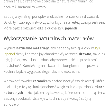
drewniane lub rattanowe z obiciami z naturalnych tkanin, co
podkreśli harmonijny wystrój.
Zadbaj o symetrię i porządek w układzie frontów oraz drzwiczek.
Dzięki tym zabiegom stworzysz funkcjonalną i estetyczną przestrzeń,
która będzie odzwierciedlała ducha stylu
japandi
.
Wykorzystanie naturalnych materiałów
Wybierz
naturalne materiały
, aby nadadzą swojej kuchni w
stylu
japandi
ciepły i harmonijny charakter. Wykorzystaj
drewno
, takie jak
dąb, jesion, sosna lub bambus, aby wprowadzić do przestrzeni
przytulność.
Kamień
– granit, kwarc lub konglomerat – sprawi, że
kuchnia będzie wyglądać elegancko i nowocześnie.
Wprowadź również
ceramikę
w postaci naczyń czy dekoracji, które
podkreślą estetykę i funkcjonalność wnętrza. Nie zapominaj o
tkach
naturalnych
, takich jak len czy bawełna, które idealnie nadają się na
zasłony i poduszki. Ustaw je w kuchni, aby stworzyć spójną
atmosferę.