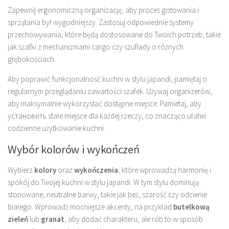
Zapewnij ergonomiczną organizację, aby proces gotowania i
sprzątania był wygodniejszy. Zastosuj odpowiednie systemy
przechowywania, które będą dostosowane do Twoich potrzeb, takie
jak szafki z mechanizmami cargo czy szuflady o różnych
głębokościach.
Aby poprawić funkcjonalność kuchni w stylu japandi, pamiętaj o
regularnym przeglądaniu zawartości szafek. Używaj organizerów,
aby maksymalnie wykorzystać dostępne miejsce. Pamietaj, aby
установить stałe miejsce dla każdej rzeczy, co znacząco ułatwi
codzienne użytkowanie kuchni.
Wybór kolorów i wykończeń
Wybierz
kolory
oraz
wykończenia
, które wprowadzą harmonię i
spokój do Twojej kuchni w stylu japandi. W tym stylu dominują
stonowane, neutralne barwy, takie jak beż, szarość czy odcienie
białego. Wprowadź mocniejsze akcenty, na przykład
butelkową
zieleń
lub
granat
, aby dodać charakteru, ale rób to w sposób