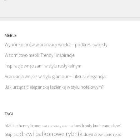
MEBLE
Wybór kolorów w aranżacji wnętrz – podkreśl swój styl
Wzornictwo mebli: Trendy i inspiracje
Inspiracje wnętrzami w stylu rustykalnym
Aranżacja wnętrz w stylu glamour – luksus i elegancja
Jak urządzić elegancką łazienkę w stylu hotelowym?
TAGI
blat kuchenny krono
brw fronty kuchenne
drzwi
blat kuchenny marmur
drzwi balkonowe rybnik
aluplast
drzwi drewniane retro