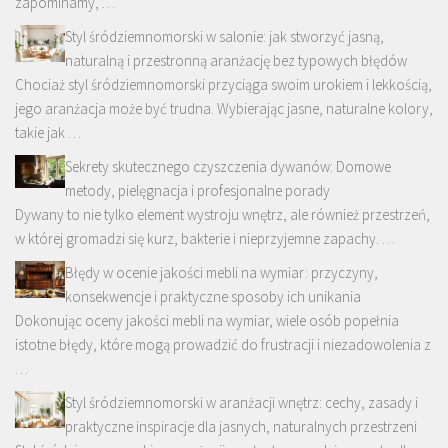
zapominamy, …
Styl śródziemnomorski w salonie: jak stworzyć jasną,
naturalną i przestronną aranżację bez typowych błędów
Chociaż styl śródziemnomorski przyciąga swoim urokiem i lekkością,
jego aranżacja może być trudna. Wybierając jasne, naturalne kolory,
takie jak …
Sekrety skutecznego czyszczenia dywanów: Domowe
metody, pielęgnacja i profesjonalne porady
Dywany to nie tylko element wystroju wnętrz, ale również przestrzeń,
w której gromadzi się kurz, bakterie i nieprzyjemne zapachy. …
Błędy w ocenie jakości mebli na wymiar: przyczyny,
konsekwencje i praktyczne sposoby ich unikania
Dokonując oceny jakości mebli na wymiar, wiele osób popełnia
istotne błędy, które mogą prowadzić do frustracji i niezadowolenia z
…
Styl śródziemnomorski w aranżacji wnętrz: cechy, zasady i
praktyczne inspiracje dla jasnych, naturalnych przestrzeni