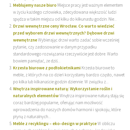
Meblujemy nasze biuro
Miejsce pracy jest ważnym elementem
w życiu każdego człowieka, zdecydowana większość ludzi
spędza w takim miejscu od kilku do kilkunastu godzin. Nie...
Drzwi wewnętrzne ceny Wrocław. Co warto wiedzieć
przed wyborem drzwi wewnętrznych? Dębowe drzwi
wewnętrzne
Wybierając drzwi warto zadać sobie wcześniej
pytanie, czy zastosowanie w danym przypadku
standardowego rozwiązania rzeczywiście jest dobre. Warto
bowiem pamiętać, że dziś...
Krzesła biurowe z podłokietnikami
Krzesła biurowe to
meble, z których na co dzień korzystamy bardzo często, nawet
po kilka lub kilkanaście godzin dziennie. W związku z...
Wnętrza inspirowane naturą: Wykorzystanie roślin i
naturalnych elementów
Wnętrza inspirowane naturą stają się
coraz bardziej popularne, oferując nam możliwość
wprowadzenia do naszych domów harmonii i spokoju, które
płyną z naturalnych...
Meble z recyklingu – eko-design w praktyce
W obliczu