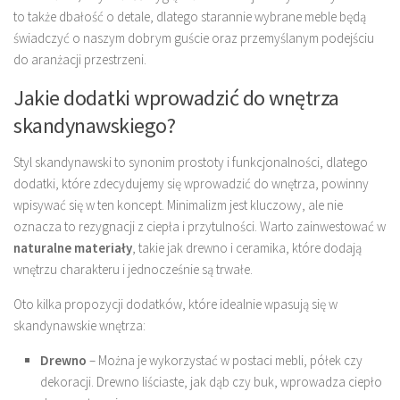
to także dbałość o detale, dlatego starannie wybrane meble będą
świadczyć o naszym dobrym guście oraz przemyślanym podejściu
do aranżacji przestrzeni.
Jakie dodatki wprowadzić do wnętrza
skandynawskiego?
Styl skandynawski to synonim prostoty i funkcjonalności, dlatego
dodatki, które zdecydujemy się wprowadzić do wnętrza, powinny
wpisywać się w ten koncept. Minimalizm jest kluczowy, ale nie
oznacza to rezygnacji z ciepła i przytulności. Warto zainwestować w
naturalne materiały
, takie jak drewno i ceramika, które dodają
wnętrzu charakteru i jednocześnie są trwałe.
Oto kilka propozycji dodatków, które idealnie wpasują się w
skandynawskie wnętrza:
Drewno
– Można je wykorzystać w postaci mebli, półek czy
dekoracji. Drewno liściaste, jak dąb czy buk, wprowadza ciepło