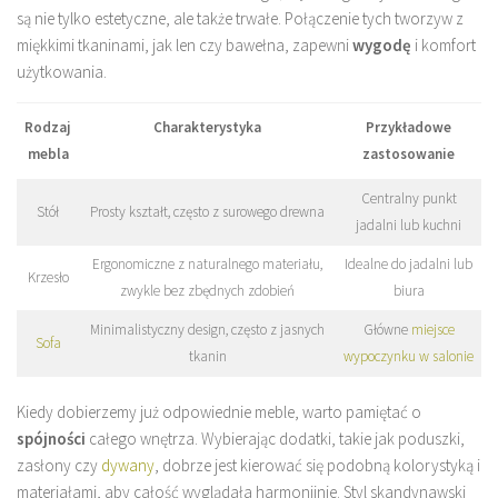
są nie tylko estetyczne, ale także trwałe. Połączenie tych tworzyw z
miękkimi tkaninami, jak len czy bawełna, zapewni
wygodę
i komfort
użytkowania.
Rodzaj
Charakterystyka
Przykładowe
mebla
zastosowanie
Centralny punkt
Stół
Prosty kształt, często z surowego drewna
jadalni lub kuchni
Ergonomiczne z naturalnego materiału,
Idealne do jadalni lub
Krzesło
zwykle bez zbędnych zdobień
biura
Minimalistyczny design, często z jasnych
Główne
miejsce
Sofa
tkanin
wypoczynku w salonie
Kiedy dobierzemy już odpowiednie meble, warto pamiętać o
spójności
całego wnętrza. Wybierając dodatki, takie jak poduszki,
zasłony czy
dywany
, dobrze jest kierować się podobną kolorystyką i
materiałami, aby całość wyglądała harmonijnie. Styl skandynawski