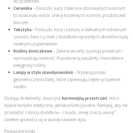
do przestrzeni.
Ceramika
– Doniczki, wazy i talerze w stonowanych kolorach
to doskonały wybór. Unikaj krzykliwych wzorów; prostota jest
kluczem.
Tekstylia
– Poduszki, koce i zasłony w delikatnych odcieniach
szarości, beżu czy bieli z dodatkiem wyrazistych akcentów będą
świetnym uzupełnieniem.
Rośliny doniczkowe
– Zielone akcenty ożywiają przestrzeń i
wprowadzają świeżość. Popularne są sukulenty i inne łatwe w
pielęgnacji rośliny.
Lampy w stylu skandynawskim
– Wybieraj proste,
geometryczne kształty, które zapewniają ciepłe i przyjemne
światło.
Dodając te elementy, stworzysz
harmonijną przestrzeń
, która
będzie nie tylko estetyczna, ale także funkcjonalna. Pamiętaj, aby nie
przesadzić z ilością dodatków – zasada „mniej znaczy więcej”
świetnie sprawdza się w skandynawskim stylu.
Powiązane posty: