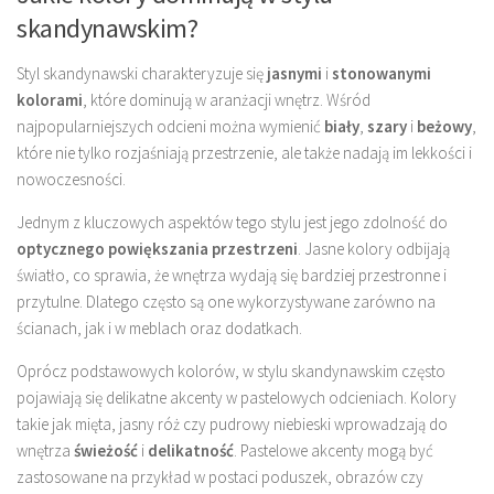
skandynawskim?
Styl skandynawski charakteryzuje się
jasnymi
i
stonowanymi
kolorami
, które dominują w aranżacji wnętrz. Wśród
najpopularniejszych odcieni można wymienić
biały
,
szary
i
beżowy
,
które nie tylko rozjaśniają przestrzenie, ale także nadają im lekkości i
nowoczesności.
Jednym z kluczowych aspektów tego stylu jest jego zdolność do
optycznego powiększania przestrzeni
. Jasne kolory odbijają
światło, co sprawia, że wnętrza wydają się bardziej przestronne i
przytulne. Dlatego często są one wykorzystywane zarówno na
ścianach, jak i w meblach oraz dodatkach.
Oprócz podstawowych kolorów, w stylu skandynawskim często
pojawiają się delikatne akcenty w pastelowych odcieniach. Kolory
takie jak mięta, jasny róż czy pudrowy niebieski wprowadzają do
wnętrza
świeżość
i
delikatność
. Pastelowe akcenty mogą być
zastosowane na przykład w postaci poduszek, obrazów czy