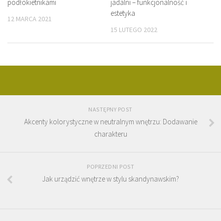
jadalni – funkcjonalność i
podłokietnikami
estetyka
12 MARCA 2021
15 LUTEGO 2022
NASTĘPNY POST
Akcenty kolorystyczne w neutralnym wnętrzu: Dodawanie
charakteru
POPRZEDNI POST
Jak urządzić wnętrze w stylu skandynawskim?