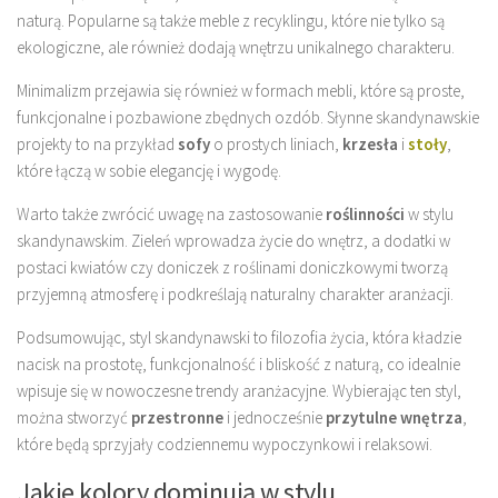
naturą. Popularne są także meble z recyklingu, które nie tylko są
ekologiczne, ale również dodają wnętrzu unikalnego charakteru.
Minimalizm przejawia się również w formach mebli, które są proste,
funkcjonalne i pozbawione zbędnych ozdób. Słynne skandynawskie
projekty to na przykład
sofy
o prostych liniach,
krzesła
i
stoły
,
które łączą w sobie elegancję i wygodę.
Warto także zwrócić uwagę na zastosowanie
roślinności
w stylu
skandynawskim. Zieleń wprowadza życie do wnętrz, a dodatki w
postaci kwiatów czy doniczek z roślinami doniczkowymi tworzą
przyjemną atmosferę i podkreślają naturalny charakter aranżacji.
Podsumowując, styl skandynawski to filozofia życia, która kładzie
nacisk na prostotę, funkcjonalność i bliskość z naturą, co idealnie
wpisuje się w nowoczesne trendy aranżacyjne. Wybierając ten styl,
można stworzyć
przestronne
i jednocześnie
przytulne wnętrza
,
które będą sprzyjały codziennemu wypoczynkowi i relaksowi.
Jakie kolory dominują w stylu