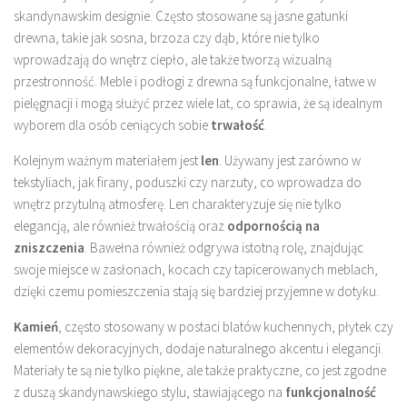
skandynawskim designie. Często stosowane są jasne gatunki
drewna, takie jak sosna, brzoza czy dąb, które nie tylko
wprowadzają do wnętrz ciepło, ale także tworzą wizualną
przestronność. Meble i podłogi z drewna są funkcjonalne, łatwe w
pielęgnacji i mogą służyć przez wiele lat, co sprawia, że są idealnym
wyborem dla osób ceniących sobie
trwałość
.
Kolejnym ważnym materiałem jest
len
. Używany jest zarówno w
tekstyliach, jak firany, poduszki czy narzuty, co wprowadza do
wnętrz przytulną atmosferę. Len charakteryzuje się nie tylko
elegancją, ale również trwałością oraz
odpornością na
zniszczenia
. Bawełna również odgrywa istotną rolę, znajdując
swoje miejsce w zasłonach, kocach czy tapicerowanych meblach,
dzięki czemu pomieszczenia stają się bardziej przyjemne w dotyku.
Kamień
, często stosowany w postaci blatów kuchennych, płytek czy
elementów dekoracyjnych, dodaje naturalnego akcentu i elegancji.
Materiały te są nie tylko piękne, ale także praktyczne, co jest zgodne
z duszą skandynawskiego stylu, stawiającego na
funkcjonalność