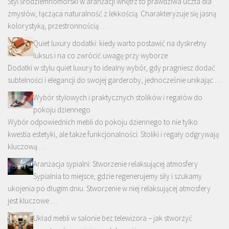
Styl śródziemnomorski w aranżacji wnętrz to prawdziwa uczta dla
zmysłów, łącząca naturalność z lekkością. Charakteryzuje się jasną
kolorystyką, przestronnością …
Quiet luxury dodatki: kiedy warto postawić na dyskretny
luksus i na co zwrócić uwagę przy wyborze
Dodatki w stylu quiet luxury to idealny wybór, gdy pragniesz dodać
subtelności i elegancji do swojej garderoby, jednocześnie unikając …
Wybór stylowych i praktycznych stolików i regałów do
pokoju dziennego
Wybór odpowiednich mebli do pokoju dziennego to nie tylko
kwestia estetyki, ale także funkcjonalności. Stoliki i regały odgrywają
kluczową …
Aranżacja sypialni: Stworzenie relaksującej atmosfery
Sypialnia to miejsce, gdzie regenerujemy siły i szukamy
ukojenia po długim dniu. Stworzenie w niej relaksującej atmosfery
jest kluczowe …
Układ mebli w salonie bez telewizora – jak stworzyć