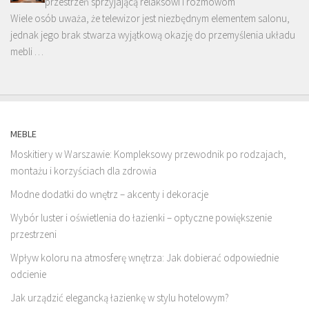
przestrzeń sprzyjającą relaksowi i rozmowom
Wiele osób uważa, że telewizor jest niezbędnym elementem salonu,
jednak jego brak stwarza wyjątkową okazję do przemyślenia układu
mebli …
MEBLE
Moskitiery w Warszawie: Kompleksowy przewodnik po rodzajach,
montażu i korzyściach dla zdrowia
Modne dodatki do wnętrz – akcenty i dekoracje
Wybór luster i oświetlenia do łazienki – optyczne powiększenie
przestrzeni
Wpływ koloru na atmosferę wnętrza: Jak dobierać odpowiednie
odcienie
Jak urządzić elegancką łazienkę w stylu hotelowym?