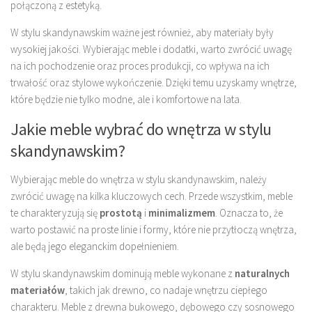
połączoną z estetyką.
W stylu skandynawskim ważne jest również, aby materiały były
wysokiej jakości. Wybierając meble i dodatki, warto zwrócić uwagę
na ich pochodzenie oraz proces produkcji, co wpływa na ich
trwałość oraz stylowe wykończenie. Dzięki temu uzyskamy wnętrze,
które będzie nie tylko modne, ale i komfortowe na lata.
Jakie meble wybrać do wnętrza w stylu
skandynawskim?
Wybierając meble do wnętrza w stylu skandynawskim, należy
zwrócić uwagę na kilka kluczowych cech. Przede wszystkim, meble
te charakteryzują się
prostotą
i
minimalizmem
. Oznacza to, że
warto postawić na proste linie i formy, które nie przytłoczą wnętrza,
ale będą jego eleganckim dopełnieniem.
W stylu skandynawskim dominują meble wykonane z
naturalnych
materiałów
, takich jak drewno, co nadaje wnętrzu ciepłego
charakteru. Meble z drewna bukowego, dębowego czy sosnowego