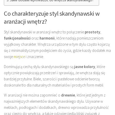
Jakie dodatki wprowadzić do wnętrza skandynawskiego?
Co charakteryzuje styl skandynawski w
aranżacji wnętrz?
Styl skandynawski w aranżacji wnętrz to połączenie
prostoty
,
funkcjonalności
oraz
harmonii
, które nadają pomieszczeniom
wyjątkowy charakter. Wnętrza urządzone w tym stylu często kojarzą
się z minimalistycznym podejściem do życia, gdzie każdy dodatek ma
swoje
miejsce
i znaczenie.
Dominującą cechą stylu skandynawskiego są
jasne kolory
, które
optycznie powiększają przestrzeń i sprawiają, że wnętrza stają się
bardziej przytulne. Biele, szarości i pastelowe odcienie tworzą
doskonałe tło dla naturalnych materiałów i prostych form mebli.
W aranżacji nie można zapomnieć o
drewnie
, które jest jednym z
najważniejszych elementów skandynawskiego stylu. Używane w
meblach, podłogach i dodatkach, drewno wprowadza przytulność
oraz ciepło do wnętrza, a także odzwierciedla bliski związek z