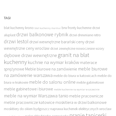
TAGI
blat kuchenny krono
brw fronty kuchenne
drzwi
blat kuchenny marmur
drzwi balkonowe rybnik
aluplast
drzwi drewniane retro
drzwi lestol
drzwi wewnętrzne barański ceny
drzwi
wewnętrzne ceny wrocław
drzwi zewnętrzne nowoczesne wzory
granit na blat
dębowe drzwi wewnętrzne
kuchenny
kuchnie na wymiar kraków
materace
meble biurowe
sprężynowe
Meble biurowe na zamówienie
na zamówienie warszawa
meble do biura w katowicach
meble do
meble do salonu online
biura w krakowie
meble gabinetowe
meble gabinetowe i biurowe
meble kuchenne na wymiar w szczecinie
meble na wymiar Warszawa tanio
meble pracownicze
meble pracownicze katowice
moskitiera w drzwi balkonowe
moskitiery do okien bydgoszcz
naprawa kuchenek elektrycznych wrocław
pranie tapicerki