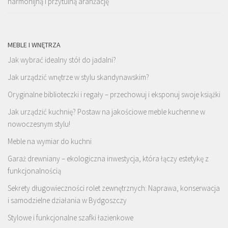
harmonijną i przytulną aranżację
MEBLE I WNĘTRZA
Jak wybrać idealny stół do jadalni?
Jak urządzić wnętrze w stylu skandynawskim?
Oryginalne biblioteczki i regały – przechowuj i eksponuj swoje książki
Jak urządzić kuchnię? Postaw na jakościowe meble kuchenne w
nowoczesnym stylu!
Meble na wymiar do kuchni
Garaż drewniany – ekologiczna inwestycja, która łączy estetykę z
funkcjonalnością
Sekrety długowieczności rolet zewnętrznych: Naprawa, konserwacja
i samodzielne działania w Bydgoszczy
Stylowe i funkcjonalne szafki łazienkowe