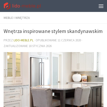
MEBLE I WNĘTRZA
Wnętrza inspirowane stylem skandynawskim
PRZEZ
LIDO-MEBLE.PL
· OPUBLIKOWANE
11 CZERWCA 2020
·
ZAKTUALIZOWANE
18 STYCZNIA 2026