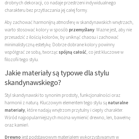
drobnych dekoracji, co nadaje przestrzeni indywidualnego
charakteru bez przytłaczania jej całej formy.
Aby zachować harmonijną atmosferę w skandynawskich wnętrzach,
warto stosować kolory w sposób
przemyślany
. Ważne jest, aby nie
przesadzić z ilością kolorów, by uniknąć chaosu i zachować
minimalistyczną estetykę. Dobrze dobrane kolory powinny
współgrać ze sobą, tworząc
spójną całość
, co jest kluczowe w
filozofii tego stylu.
Jakie materiały są typowe dla stylu
skandynawskiego?
Styl skandynawski to synonim prostoty, funkcjonalności oraz
harmonii z naturą. Kluczowym elementem tego stylu są
naturalne
materiały
, które nadają wnętrzom przytulny i ciepły charakter.
Wśród najpopularniejszych można wymienić drewno, len, bawełnę
oraz kamień.
Drewno
jest podstawowym materiałem wykorzystywanym w