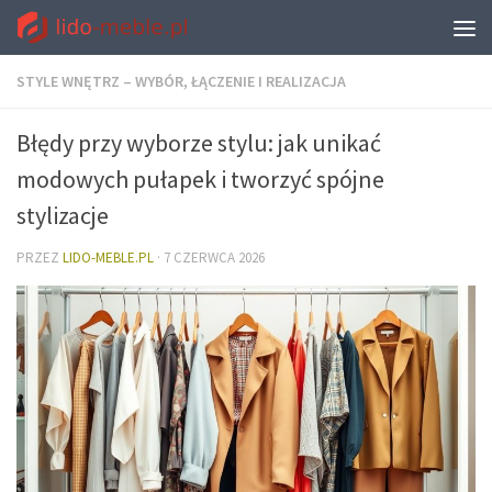
STYLE WNĘTRZ – WYBÓR, ŁĄCZENIE I REALIZACJA
Błędy przy wyborze stylu: jak unikać
modowych pułapek i tworzyć spójne
stylizacje
PRZEZ
LIDO-MEBLE.PL
·
7 CZERWCA 2026