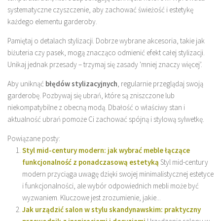
systematyczne czyszczenie, aby zachować świeżość i estetykę
każdego elementu garderoby.
Pamiętaj o detalach stylizacji. Dobrze wybrane akcesoria, takie jak
biżuteria czy pasek, mogą znacząco odmienić efekt całej stylizacji.
Unikaj jednak przesady – trzymaj się zasady 'mniej znaczy więcej’.
Aby uniknąć
błędów stylizacyjnych
, regularnie przeglądaj swoją
garderobę. Pozbywaj się ubrań, które są zniszczone lub
niekompatybilne z obecną modą. Dbałość o właściwy stan i
aktualność ubrań pomoże Ci zachować spójną i stylową sylwetkę.
Powiązane posty:
Styl mid-century modern: jak wybrać meble łączące
funkcjonalność z ponadczasową estetyką
Styl mid-century
modern przyciąga uwagę dzięki swojej minimalistycznej estetyce
i funkcjonalności, ale wybór odpowiednich mebli może być
wyzwaniem. Kluczowe jest zrozumienie, jakie...
Jak urządzić salon w stylu skandynawskim: praktyczny