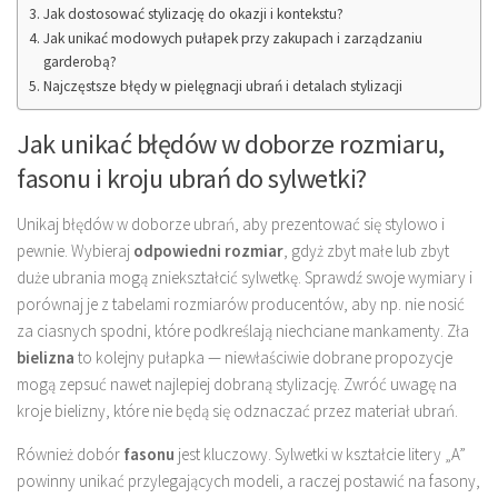
Jak dostosować stylizację do okazji i kontekstu?
Jak unikać modowych pułapek przy zakupach i zarządzaniu
garderobą?
Najczęstsze błędy w pielęgnacji ubrań i detalach stylizacji
Jak unikać błędów w doborze rozmiaru,
fasonu i kroju ubrań do sylwetki?
Unikaj błędów w doborze ubrań, aby prezentować się stylowo i
pewnie. Wybieraj
odpowiedni rozmiar
, gdyż zbyt małe lub zbyt
duże ubrania mogą zniekształcić sylwetkę. Sprawdź swoje wymiary i
porównaj je z tabelami rozmiarów producentów, aby np. nie nosić
za ciasnych spodni, które podkreślają niechciane mankamenty. Zła
bielizna
to kolejny pułapka — niewłaściwie dobrane propozycje
mogą zepsuć nawet najlepiej dobraną stylizację. Zwróć uwagę na
kroje bielizny, które nie będą się odznaczać przez materiał ubrań.
Również dobór
fasonu
jest kluczowy. Sylwetki w kształcie litery „A”
powinny unikać przylegających modeli, a raczej postawić na fasony,