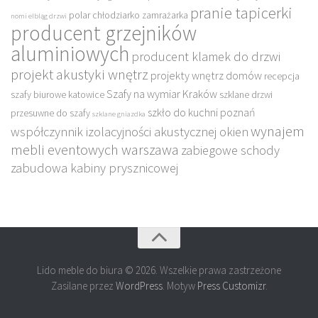
pranie tapicerki
polar chłodziarko zamrażarka
nomi elbląg drzwi
producent grzejników
aluminiowych
producent klamek do drzwi
projekt akustyki wnętrz
projekty wnętrz domów
recepcja
Szafy na wymiar Kraków
szafy biurowe katowice
szklane drzwi
szkło do kuchni poznań
przesuwne do szafy
szklane gniazdka
wynajem
współczynnik izolacyjności akustycznej okien
mebli eventowych warszawa
zabiegowe schody
zabudowa kabiny prysznicowej
Lido meble do biura © 2026. Wszelkie prawa zastrzeżone
Zasilane przez
WordPress
. Motyw
Press Customizr
.