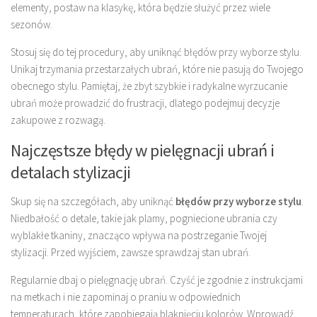
elementy, postaw na klasykę, która będzie służyć przez wiele
sezonów.
Stosuj się do tej procedury, aby uniknąć błędów przy wyborze stylu.
Unikaj trzymania przestarzałych ubrań, które nie pasują do Twojego
obecnego stylu. Pamiętaj, że zbyt szybkie i radykalne wyrzucanie
ubrań może prowadzić do frustracji, dlatego podejmuj decyzje
zakupowe z rozwagą.
Najczęstsze błędy w pielęgnacji ubrań i
detalach stylizacji
Skup się na szczegółach, aby uniknąć
błędów przy wyborze stylu
.
Niedbałość o detale, takie jak plamy, pogniecione ubrania czy
wyblakłe tkaniny, znacząco wpływa na postrzeganie Twojej
stylizacji. Przed wyjściem, zawsze sprawdzaj stan ubrań.
Regularnie dbaj o pielęgnację ubrań. Czyść je zgodnie z instrukcjami
na metkach i nie zapominaj o praniu w odpowiednich
temperaturach, które zapobiegają blaknięciu kolorów. Wprowadź