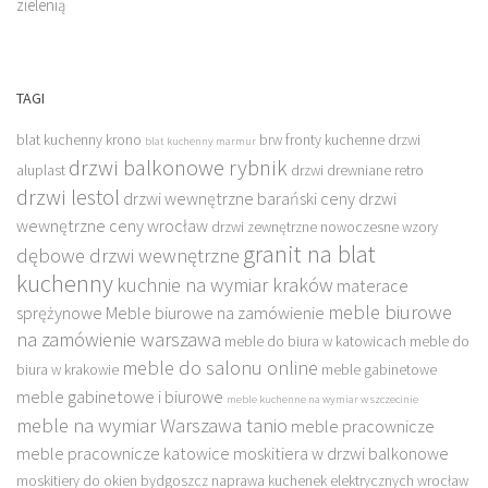
zielenią
TAGI
blat kuchenny krono
brw fronty kuchenne
drzwi
blat kuchenny marmur
drzwi balkonowe rybnik
aluplast
drzwi drewniane retro
drzwi lestol
drzwi wewnętrzne barański ceny
drzwi
wewnętrzne ceny wrocław
drzwi zewnętrzne nowoczesne wzory
granit na blat
dębowe drzwi wewnętrzne
kuchenny
kuchnie na wymiar kraków
materace
meble biurowe
sprężynowe
Meble biurowe na zamówienie
na zamówienie warszawa
meble do biura w katowicach
meble do
meble do salonu online
biura w krakowie
meble gabinetowe
meble gabinetowe i biurowe
meble kuchenne na wymiar w szczecinie
meble na wymiar Warszawa tanio
meble pracownicze
meble pracownicze katowice
moskitiera w drzwi balkonowe
moskitiery do okien bydgoszcz
naprawa kuchenek elektrycznych wrocław