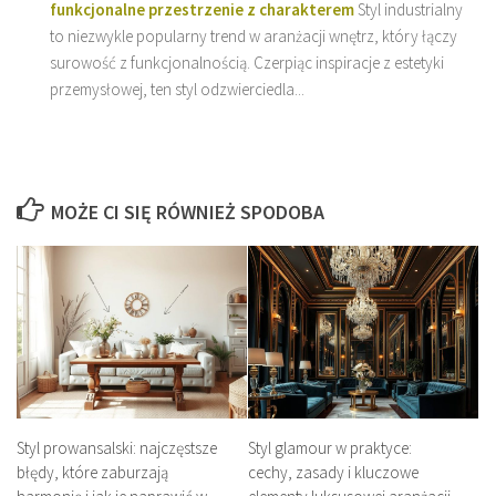
funkcjonalne przestrzenie z charakterem
Styl industrialny
to niezwykle popularny trend w aranżacji wnętrz, który łączy
surowość z funkcjonalnością. Czerpiąc inspiracje z estetyki
przemysłowej, ten styl odzwierciedla...
MOŻE CI SIĘ RÓWNIEŻ SPODOBA
Styl prowansalski: najczęstsze
Styl glamour w praktyce:
błędy, które zaburzają
cechy, zasady i kluczowe