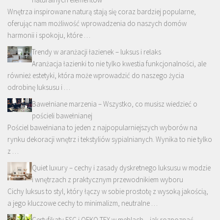
Wnętrza inspirowane naturą stają się coraz bardziej popularne,
oferując nam możliwość wprowadzenia do naszych domów
harmonii i spokoju, które …
Trendy w aranżacji łazienek – luksus i relaks
Aranżacja łazienki to nie tylko kwestia funkcjonalności, ale
również estetyki, która może wprowadzić do naszego życia
odrobinę luksusu i …
Bawełniane marzenia – Wszystko, co musisz wiedzieć o
pościeli bawełnianej
Pościel bawełniana to jeden z najpopularniejszych wyborów na
rynku dekoracji wnętrz i tekstyliów sypialnianych. Wynika to nie tylko
z …
Quiet luxury – cechy i zasady dyskretnego luksusu w modzie
i wnętrzach z praktycznym przewodnikiem wyboru
Cichy luksus to styl, który łączy w sobie prostotę z wysoką jakością,
a jego kluczowe cechy to minimalizm, neutralne …
Certyfikaty FSC i OEKO-TEX w meblach – jak rozpoznać