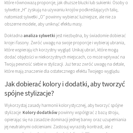
które równoważą proporcje, jak dłuższe bluzki lub sukienki. Osoby o
sylwetce „H” zyskują na używaniu krojów podkreślających talię,
natomiast sylwetki „O” powinny wybierać luźniejsze, ale nie za
obszerne modele, aby uniknąć efektu masy.
Dokładna
analiza sylwetki
jest niezbędna, by świadomie dobierać
kroje i fasony. Zwróć uwagę na swoje proporcje i wybieraj ubrania,
które wspierają ich korzystny wygląd. Unikaj ubrań, które mogą
dodać objętości w niekorzystnych miejscach, co może wpływać na
Twoją pewność siebie w stylizacji. Już teraz zwróć uwagę na detale,
które mają znaczenie dla ostatecznego efektu Twojego wyglądu.
Jak dobierać kolory i dodatki, aby tworzyć
spójne stylizacje?
Wykorzystaj zasady harmonii kolorystycznej, aby tworzyć spójne
stylizacje.
Kolory dodatków
powinny współgrać z bazą stroju,
opierając się na zasadzie dominacji jednej barwy oraz uzupełniania
jej neutralnymi odcieniami. Zastosuj wyrazisty kontrast, ale z