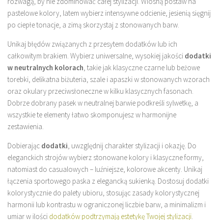
rozwagą, by nie zdominować całej stylizacji. Wiosną postaw na
pastelowe kolory, latem wybierz intensywne odcienie, jesienią sięgnij
po ciepłe tonacje, a zimą skorzystaj z stonowanych barw.
Unikaj błędów związanych z przesytem dodatków lub ich
całkowitym brakiem. Wybierz uniwersalne, wysokiej jakości
dodatki
w neutralnych kolorach
, takie jak klasyczne czarne lub beżowe
torebki, delikatna biżuteria, szale i apaszki w stonowanych wzorach
oraz okulary przeciwsłoneczne w kilku klasycznych fasonach.
Dobrze dobrany pasek w neutralnej barwie podkreśli sylwetkę, a
wszystkie te elementy łatwo skomponujesz w harmonijne
zestawienia.
Dobierając
dodatki
, uwzględnij charakter stylizacji i okazję. Do
eleganckich strojów wybierz stonowane kolory i klasyczne formy,
natomiast do casualowych – luźniejsze, kolorowe akcenty. Unikaj
łączenia sportowego paska z elegancką sukienką. Dostosuj dodatki
kolorystycznie do palety ubioru, stosując zasady kolorystycznej
harmonii lub kontrastu w ograniczonej liczbie barw, a minimalizm i
umiar w ilości
dodatków podtrzymają estetykę Twojej stylizacji
.