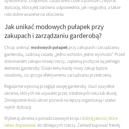
dyskomfortu. Znajomość zasad dress code’u pomoże Ci wybrać
stylizację, która jest zarówno odpowiednia, jak i wygodna, a także
robi dobre wrażenie na otoczeniu.
Jak unikać modowych pułapek przy
zakupach i zarządzaniu garderobą?
Chcąc uniknąć
modowych pułapek
przy zakupach i zarządzaniu
garderobą, zastosuj zasadę „jedno wchodzi, jedno wychodzi”. Przed
dokonaniem zakupu nowej rzeczy, zaplanuj pozbycie się jednego
elementu garderoby. Dzięki temu każdy nowy zakup będzie
świadomy, co sprzyja efektywnemu zarządzaniu przestrzenią.
Regularnie wykonuj przegląd swojej garderoby. Usuń wszystkie
ubrania, których nie używałeś przez ostatnie pół roku lub dłużej.
Zmniejszenie ilości ubrań pozwoli na lepszą organizację i ułatwi
wybór stylizacji.
Wybieraj ubrania o ponadczasowym kroju i
dobrej jakości, które
łatwo dopasować
do istniejących rzeczy. Zamiast kupować trendy