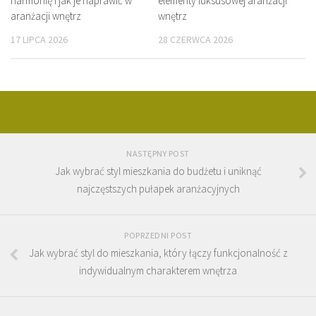
harmonię i jak je naprawić w
elementy luksusowej aranżacji
aranżacji wnętrz
wnętrz
17 LIPCA 2026
28 CZERWCA 2026
NASTĘPNY POST
Jak wybrać styl mieszkania do budżetu i uniknąć
najczęstszych pułapek aranżacyjnych
POPRZEDNI POST
Jak wybrać styl do mieszkania, który łączy funkcjonalność z
indywidualnym charakterem wnętrza