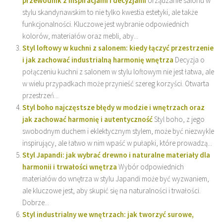
przewodnik z inspiracjami i decyzjami
Urządzanie salonu w
stylu skandynawskim to nie tylko kwestia estetyki, ale także
funkcjonalności. Kluczowe jest wybranie odpowiednich
kolorów, materiałów oraz mebli, aby...
Styl loftowy w kuchni z salonem: kiedy łączyć przestrzenie
i jak zachować industrialną harmonię wnętrza
Decyzja o
połączeniu kuchni z salonem w stylu loftowym nie jest łatwa, ale
w wielu przypadkach może przynieść szereg korzyści. Otwarta
przestrzeń...
Styl boho najczęstsze błędy w modzie i wnętrzach oraz
jak zachować harmonię i autentyczność
Styl boho, z jego
swobodnym duchem i eklektycznym stylem, może być niezwykle
inspirujący, ale łatwo w nim wpaść w pułapki, które prowadzą...
Styl Japandi: jak wybrać drewno i naturalne materiały dla
harmonii i trwałości wnętrza
Wybór odpowiednich
materiałów do wnętrza w stylu Japandi może być wyzwaniem,
ale kluczowe jest, aby skupić się na naturalności i trwałości.
Dobrze...
Styl industrialny we wnętrzach: jak tworzyć surowe,