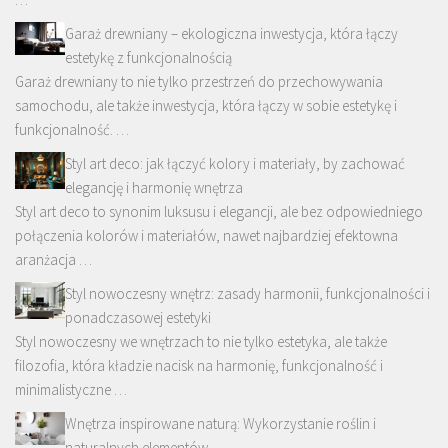
Garaż drewniany – ekologiczna inwestycja, która łączy
estetykę z funkcjonalnością
Garaż drewniany to nie tylko przestrzeń do przechowywania
samochodu, ale także inwestycja, która łączy w sobie estetykę i
funkcjonalność. …
Styl art deco: jak łączyć kolory i materiały, by zachować
elegancję i harmonię wnętrza
Styl art deco to synonim luksusu i elegancji, ale bez odpowiedniego
połączenia kolorów i materiałów, nawet najbardziej efektowna
aranżacja …
Styl nowoczesny wnętrz: zasady harmonii, funkcjonalności i
ponadczasowej estetyki
Styl nowoczesny we wnętrzach to nie tylko estetyka, ale także
filozofia, która kładzie nacisk na harmonię, funkcjonalność i
minimalistyczne …
Wnętrza inspirowane naturą: Wykorzystanie roślin i
naturalnych elementów