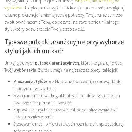
Użyj wyniku jako inspiracji do aranżacji
wnętrza, ale pamiętaj, że
wynik testu
to tylko punkt wyjścia. Dekorując przestrzeń, uwzględnij
własne preferencje i zmieniające się potrzeby. Twoje wnętrze może
ewoluować razem z Tobą, co pozwoli na stworzenie unikalnego
stylu, który odzwierciedla Twoją osobowość.
Typowe pułapki aranżacyjne przy wyborze
stylu i jak ich unikać?
Unikaj typowych
pułapek aranżacyjnych
, które mogą zrujnować
Twój
wybór stylu
. Zwróć uwagę na najczęstsze błędy, takie jak:
Mieszanie stylów
bez klarownej koncepcji, co prowadzi do
chaotycznego wystroju.
Wybieranie mebli według aktualnych trendów, ignorując ich
trwałość oraz ponadczasowość.
Kupowanie całych zestawów mebli bez analizy wymiarów i
układu pomieszczenia.
Stosowanie mebli o niewłaściwych rozmiarach, np. zbyt dużej
sofy w małym salonie.