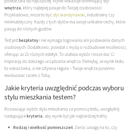
powtarzała się najczęściej. Wynik wskazuje dominujący styl
wnętrza
, który najlepiej pasuje do Twojej osobowości.
Przykładowo, może to być
styl skandynawski
, industrialny czy
minimalistyczny. Każdy z tych stylów ma swoje unikalne cechy, które
pasują do różnych gustów.
Test jest
bezpłatny
i nie wymaga logowania ani podawania danych
osobowych. Dodatkowo, powstał z myślą o rozbudowie możliwości,
oferując aż 21 różnych estetyk. To ułatwia wybór i może dać Ci
inspirację do dalszego urządzania wnętrza. Pamiętaj, że wynik testu
to wskazówka, a nie sztywna reguła – Twoje wnętrze powinno
ewoluować razem z Tobą.
Jakie kryteria uwzględnić podczas wyboru
stylu mieszkania testem?
Rozważając wybór stylu mieszkania za pomocą testu, uwzględnij
następujące
kryteria
, aby wynik był jak najbardziej trafny:
Rodzaj i wielkość pomieszczeń
: Zwróć uwagę na to, czy