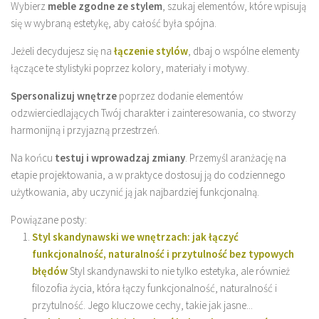
Wybierz
meble zgodne ze stylem
, szukaj elementów, które wpisują
się w wybraną estetykę, aby całość była spójna.
Jeżeli decydujesz się na
łączenie stylów
, dbaj o wspólne elementy
łączące te stylistyki poprzez kolory, materiały i motywy.
Spersonalizuj wnętrze
poprzez dodanie elementów
odzwierciedlających Twój charakter i zainteresowania, co stworzy
harmonijną i przyjazną przestrzeń.
Na końcu
testuj i wprowadzaj zmiany
. Przemyśl aranżację na
etapie projektowania, a w praktyce dostosuj ją do codziennego
użytkowania, aby uczynić ją jak najbardziej funkcjonalną.
Powiązane posty:
Styl skandynawski we wnętrzach: jak łączyć
funkcjonalność, naturalność i przytulność bez typowych
błędów
Styl skandynawski to nie tylko estetyka, ale również
filozofia życia, która łączy funkcjonalność, naturalność i
przytulność. Jego kluczowe cechy, takie jak jasne...