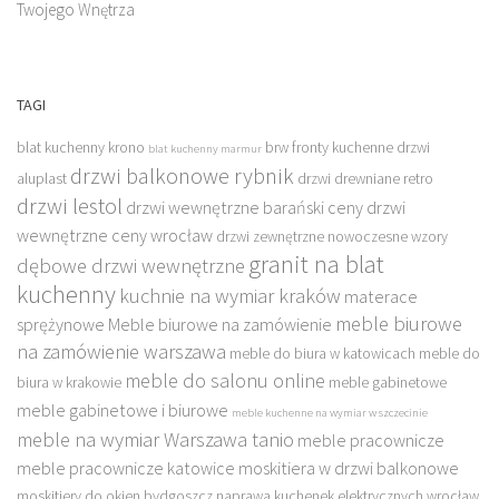
Twojego Wnętrza
TAGI
blat kuchenny krono
brw fronty kuchenne
drzwi
blat kuchenny marmur
drzwi balkonowe rybnik
aluplast
drzwi drewniane retro
drzwi lestol
drzwi wewnętrzne barański ceny
drzwi
wewnętrzne ceny wrocław
drzwi zewnętrzne nowoczesne wzory
granit na blat
dębowe drzwi wewnętrzne
kuchenny
kuchnie na wymiar kraków
materace
meble biurowe
sprężynowe
Meble biurowe na zamówienie
na zamówienie warszawa
meble do biura w katowicach
meble do
meble do salonu online
biura w krakowie
meble gabinetowe
meble gabinetowe i biurowe
meble kuchenne na wymiar w szczecinie
meble na wymiar Warszawa tanio
meble pracownicze
meble pracownicze katowice
moskitiera w drzwi balkonowe
moskitiery do okien bydgoszcz
naprawa kuchenek elektrycznych wrocław