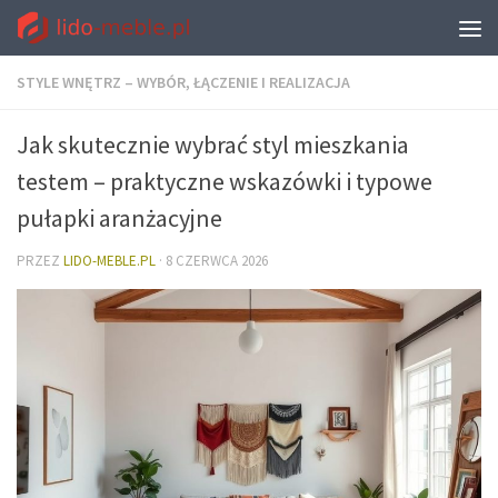
STYLE WNĘTRZ – WYBÓR, ŁĄCZENIE I REALIZACJA
Jak skutecznie wybrać styl mieszkania
testem – praktyczne wskazówki i typowe
pułapki aranżacyjne
PRZEZ
LIDO-MEBLE.PL
·
8 CZERWCA 2026