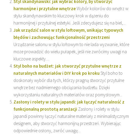
Styl skandynawski: jak wybrać kolory, by stworzyć
harmonijne i przytulne wnętrze
Wybór kolorów do wnętrz w
stylu skandynawskim to kluczowy krok w dążeniu do
harmonijnej i przytulnej estetyki. Jeśli zdecydujesz się na biel,...
Jak urządzić salon w stylu loftowym, unikając typowych
błędów i zachowując funkcjonalność przestrzeni
Urządzanie salonu w stylu loftowym to nie lada wyzwanie, które
może prowadzić do wielu pułapek, jeśli nie zwrócimy uwagi na
kluczowe aspekty....
Styl boho na budżet: jak stworzyć przytulne wnętrze z
naturalnych materiałów i DIY krok po kroku
Styl boho to
doskonały wybór dla tych, którzy pragną stworzyć przytulne
wnętrze bez nadmiernego obciążania budżetu. Dzięki
wykorzystaniu naturalnych materiałów oraz pomysłowym...
Zasłony i rolety w stylu japandi: jak łączyć naturalność z
funkcjonalną prostotą aranżacji
Zasłony i rolety w stylu
japandi powinny łączyć naturalne materiały z minimalistycznym
designem, aby stworzyć harmonijną przestrzeń. Wybierając
odpowiednie osłony, zwróć uwagę...