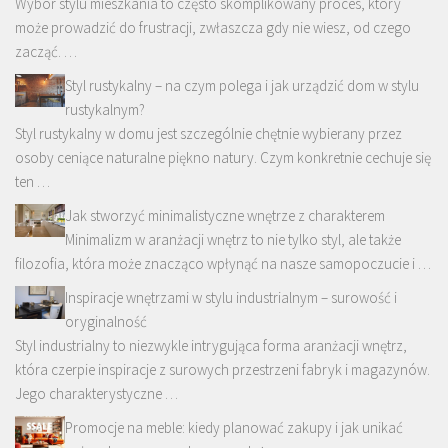
Wybór stylu mieszkania to często skomplikowany proces, który
może prowadzić do frustracji, zwłaszcza gdy nie wiesz, od czego
zacząć. …
Styl rustykalny – na czym polega i jak urządzić dom w stylu
rustykalnym?
Styl rustykalny w domu jest szczególnie chętnie wybierany przez
osoby ceniące naturalne piękno natury. Czym konkretnie cechuje się
ten …
Jak stworzyć minimalistyczne wnętrze z charakterem
Minimalizm w aranżacji wnętrz to nie tylko styl, ale także
filozofia, która może znacząco wpłynąć na nasze samopoczucie i …
Inspiracje wnętrzami w stylu industrialnym – surowość i
oryginalność
Styl industrialny to niezwykle intrygująca forma aranżacji wnętrz,
która czerpie inspiracje z surowych przestrzeni fabryk i magazynów.
Jego charakterystyczne …
Promocje na meble: kiedy planować zakupy i jak unikać