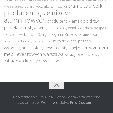
pranie tapicerki
polar chłodziarko zamrażarka
nomi elbląg drzwi
producent grzejników
aluminiowych
producent klamek do drzwi
projekt akustyki wnętrz
projekty wnętrz domów
recepcja
Szafy na wymiar Kraków
szafy biurowe katowice
szklane drzwi
szkło do kuchni poznań
przesuwne do szafy
szklane gniazdka
wynajem
współczynnik izolacyjności akustycznej okien
mebli eventowych warszawa
zabiegowe schody
zabudowa kabiny prysznicowej
Lido meble do biura © 2026. Wszelkie prawa zastrzeżone
Zasilane przez
WordPress
. Motyw
Press Customizr
.