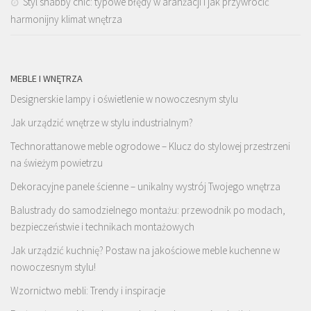
Styl shabby chic: typowe błędy w aranżacji i jak przywrócić
harmonijny klimat wnętrza
MEBLE I WNĘTRZA
Designerskie lampy i oświetlenie w nowoczesnym stylu
Jak urządzić wnętrze w stylu industrialnym?
Technorattanowe meble ogrodowe – Klucz do stylowej przestrzeni
na świeżym powietrzu
Dekoracyjne panele ścienne – unikalny wystrój Twojego wnętrza
Balustrady do samodzielnego montażu: przewodnik po modach,
bezpieczeństwie i technikach montażowych
Jak urządzić kuchnię? Postaw na jakościowe meble kuchenne w
nowoczesnym stylu!
Wzornictwo mebli: Trendy i inspiracje