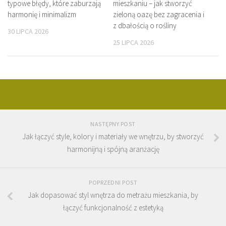
typowe błędy, które zaburzają
mieszkaniu – jak stworzyć
harmonię i minimalizm
zieloną oazę bez zagracenia i
z dbałością o rośliny
30 LIPCA 2026
25 LIPCA 2026
NASTĘPNY POST
Jak łączyć style, kolory i materiały we wnętrzu, by stworzyć
harmonijną i spójną aranżację
POPRZEDNI POST
Jak dopasować styl wnętrza do metrażu mieszkania, by
łączyć funkcjonalność z estetyką