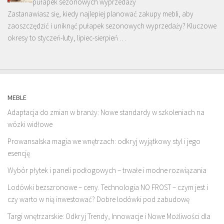
pułapek sezonowych wyprzedaży
Zastanawiasz się, kiedy najlepiej planować zakupy mebli, aby
zaoszczędzić i uniknąć pułapek sezonowych wyprzedaży? Kluczowe
okresy to styczeń-luty, lipiec-sierpień …
MEBLE
Adaptacja do zmian w branży: Nowe standardy w szkoleniach na
wózki widłowe
Prowansalska magia we wnętrzach: odkryj wyjątkowy styl i jego
esencję
Wybór płytek i paneli podłogowych – trwałe i modne rozwiązania
Lodówki bezszronowe – ceny. Technologia NO FROST – czym jest i
czy warto w nią inwestować? Dobre lodówki pod zabudowę
Targi wnętrzarskie: Odkryj Trendy, Innowacje i Nowe Możliwości dla