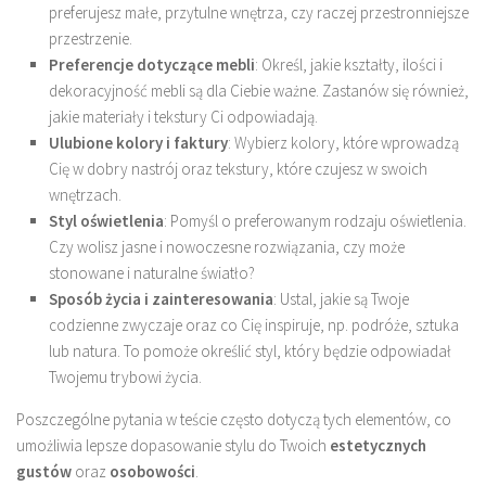
preferujesz małe, przytulne wnętrza, czy raczej przestronniejsze
przestrzenie.
Preferencje dotyczące mebli
: Określ, jakie kształty, ilości i
dekoracyjność mebli są dla Ciebie ważne. Zastanów się również,
jakie materiały i tekstury Ci odpowiadają.
Ulubione kolory i faktury
: Wybierz kolory, które wprowadzą
Cię w dobry nastrój oraz tekstury, które czujesz w swoich
wnętrzach.
Styl oświetlenia
: Pomyśl o preferowanym rodzaju oświetlenia.
Czy wolisz jasne i nowoczesne rozwiązania, czy może
stonowane i naturalne światło?
Sposób życia i zainteresowania
: Ustal, jakie są Twoje
codzienne zwyczaje oraz co Cię inspiruje, np. podróże, sztuka
lub natura. To pomoże określić styl, który będzie odpowiadał
Twojemu trybowi życia.
Poszczególne pytania w teście często dotyczą tych elementów, co
umożliwia lepsze dopasowanie stylu do Twoich
estetycznych
gustów
oraz
osobowości
.