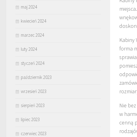
Kabiny 
maj 2024
miejsca
wnękowe
kwiecień 2024
doskona
marzec 2024
Kabiny 
forma m
luty 2024
sprawia
styczeń 2024
pomiesz
odpowie
październik 2023
zamówie
rozmiar
wrzesień 2023
Nie bez
sierpień 2023
w harmo
lipiec 2023
cenną p
rodzajó
czerwiec 2023