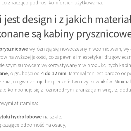
i, co znacząco podnosi komfort ich użytkowania.
i jest design i z jakich materi
onane są kabiny prysznicow
 prysznicowe
wyróżniają się nowoczesnym wzornictwem, wy
łów najwyższej jakości, co zapewnia im estetykę i długowiecz
iejszym surowcem wykorzystywanym w produkcji tych kabin
ane
, o grubości od
4 do 12 mm
. Materiał ten jest bardzo od
enia, co gwarantuje bezpieczeństwo użytkowników. Minimali
le komponuje się z różnorodnymi aranżacjami wnętrz, dodają
wymi atutami są:
łoki hydrofobowe
na szkle,
ększające odporność na osady,