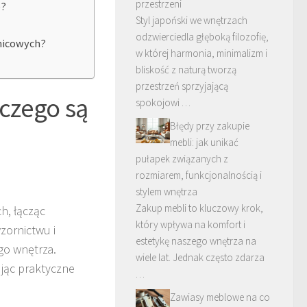
przestrzeni
e?
Styl japoński we wnętrzach
odzwierciedla głęboką filozofię,
znicowych?
w której harmonia, minimalizm i
bliskość z naturą tworzą
przestrzeń sprzyjającą
aczego są
spokojowi …
Błędy przy zakupie
mebli: jak unikać
pułapek związanych z
rozmiarem, funkcjonalnością i
stylem wnętrza
Zakup mebli to kluczowy krok,
h, łącząc
który wpływa na komfort i
zornictwu i
estetykę naszego wnętrza na
go wnętrza.
wiele lat. Jednak często zdarza
ując praktyczne
…
Zawiasy meblowe na co