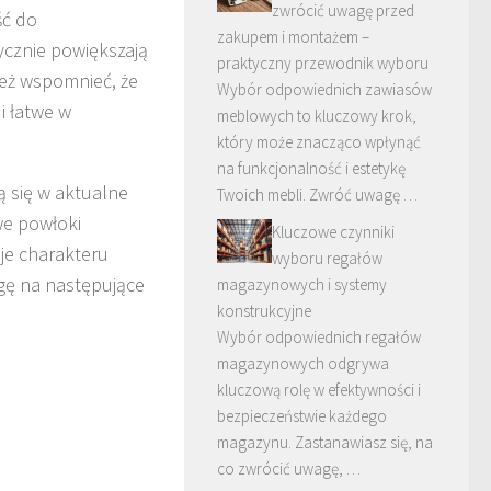
zwrócić uwagę przed
ść do
zakupem i montażem –
ycznie powiększają
praktyczny przewodnik wyboru
eż wspomnieć, że
Wybór odpowiednich zawiasów
i łatwe w
meblowych to kluczowy krok,
który może znacząco wpłynąć
na funkcjonalność i estetykę
 się w aktualne
Twoich mebli. Zwróć uwagę …
we powłoki
Kluczowe czynniki
aje charakteru
wyboru regałów
gę na następujące
magazynowych i systemy
konstrukcyjne
Wybór odpowiednich regałów
magazynowych odgrywa
kluczową rolę w efektywności i
bezpieczeństwie każdego
magazynu. Zastanawiasz się, na
co zwrócić uwagę, …