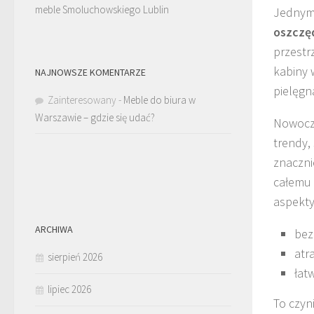
meble Smoluchowskiego Lublin
Jednym 
oszczę
przestr
kabiny
NAJNOWSZE KOMENTARZE
pielęgna
Zainteresowany
-
Meble do biura w
Warszawie – gdzie się udać?
Nowocze
trendy,
znaczni
całemu 
aspekty
ARCHIWA
bez
atr
sierpień 2026
łat
lipiec 2026
To czyn