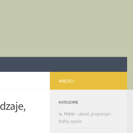
WIĘCEJ
dzaje,
KATEGORIE
Meble – układ, proporcje i
trafny wybór