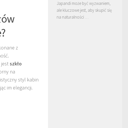
Japandi może być wyzwaniem,
ale kluczowe jest, aby skupić się
ałów
na naturalności …
e?
konane z
ność.
 jest
szkło
porny na
styczny styl kabin
c im elegancji.