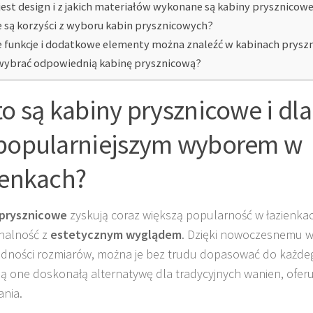
 jest design i z jakich materiałów wykonane są kabiny prysznicow
e są korzyści z wyboru kabin prysznicowych?
e funkcje i dodatkowe elementy można znaleźć w kabinach prys
wybrać odpowiednią kabinę prysznicową?
to są kabiny prysznicowe i dl
popularniejszym wyborem w
ienkach?
 prysznicowe
zyskują coraz większą popularność w łazienkac
nalność z
estetycznym wyglądem
. Dzięki nowoczesnemu w
dności rozmiarów, można je bez trudu dopasować do każde
ą one doskonałą alternatywę dla tradycyjnych wanien, ofer
ania.