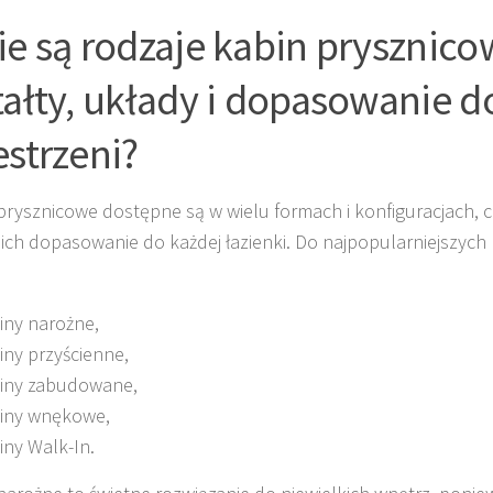
ie są rodzaje kabin prysznico
tałty, układy i dopasowanie d
estrzeni?
prysznicowe dostępne są w wielu formach i konfiguracjach, 
 ich dopasowanie do każdej łazienki. Do najpopularniejszych 
iny narożne,
iny przyścienne,
iny zabudowane,
iny wnękowe,
iny Walk-In.