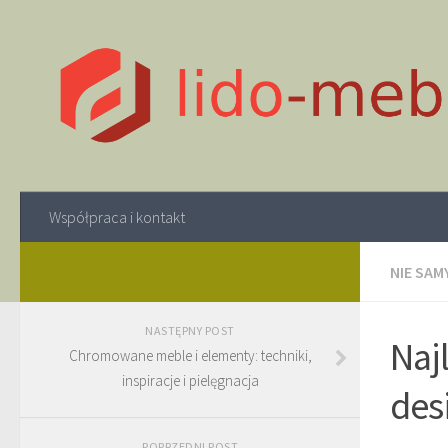
Współpraca i kontakt
NIE SAM
NASTĘPNY POST
Naj
Chromowane meble i elementy: techniki,
inspiracje i pielęgnacja
des
POPRZEDNI POST