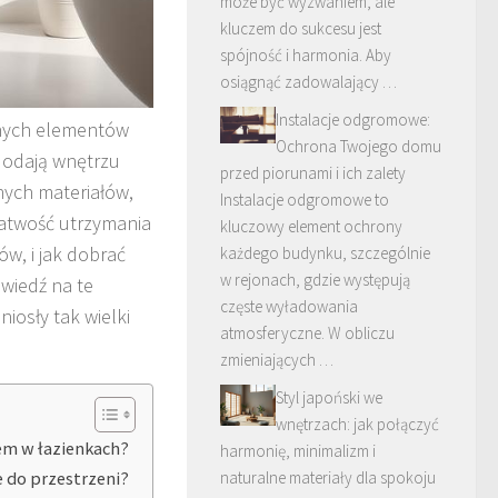
może być wyzwaniem, ale
kluczem do sukcesu jest
spójność i harmonia. Aby
osiągnąć zadowalający …
Instalacje odgromowe:
lnych elementów
Ochrona Twojego domu
 dodają wnętrzu
przed piorunami i ich zalety
ych materiałów,
Instalacje odgromowe to
 łatwość utrzymania
kluczowy element ochrony
ów, i jak dobrać
każdego budynku, szczególnie
w rejonach, gdzie występują
owiedź na te
częste wyładowania
iosły tak wielki
atmosferyczne. W obliczu
zmieniających …
Styl japoński we
wnętrzach: jak połączyć
em w łazienkach?
harmonię, minimalizm i
naturalne materiały dla spokoju
e do przestrzeni?