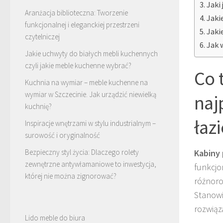
Jaki
Aranżacja biblioteczna: Tworzenie
Jaki
funkcjonalnej i eleganckiej przestrzeni
Jaki
czytelniczej
Jak 
Jakie uchwyty do białych mebli kuchennych
czyli jakie meble kuchenne wybrać?
Co 
Kuchnia na wymiar – meble kuchenne na
wymiar w Szczecinie. Jak urządzić niewielką
naj
kuchnię?
łaz
Inspiracje wnętrzami w stylu industrialnym –
surowość i oryginalność
Bezpieczny styl życia: Dlaczego rolety
Kabiny
zewnętrzne antywłamaniowe to inwestycja,
funkcjo
której nie można zignorować?
różnoro
Stanowi
rozwiąz
Lido meble do biura