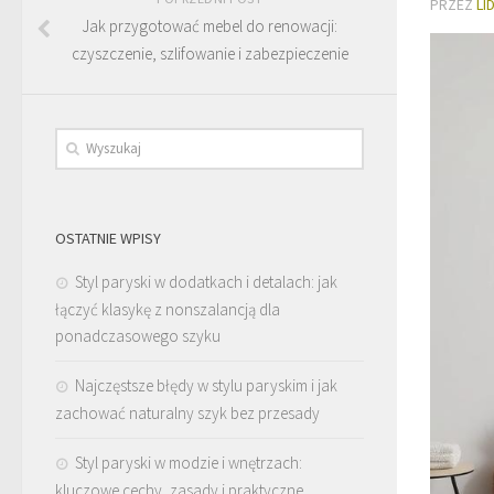
PRZEZ
LI
Jak przygotować mebel do renowacji:
czyszczenie, szlifowanie i zabezpieczenie
OSTATNIE WPISY
Styl paryski w dodatkach i detalach: jak
łączyć klasykę z nonszalancją dla
ponadczasowego szyku
Najczęstsze błędy w stylu paryskim i jak
zachować naturalny szyk bez przesady
Styl paryski w modzie i wnętrzach:
kluczowe cechy, zasady i praktyczne