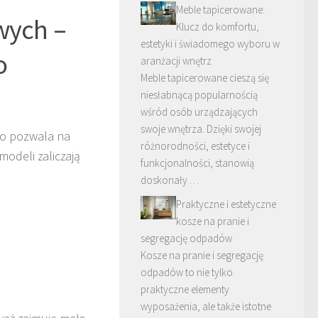
Meble tapicerowane:
wych –
Klucz do komfortu,
estetyki i świadomego wyboru w
o
aranżacji wnętrz
Meble tapicerowane cieszą się
niesłabnącą popularnością
wśród osób urządzających
swoje wnętrza. Dzięki swojej
co pozwala na
różnorodności, estetyce i
modeli zaliczają
funkcjonalności, stanowią
doskonały …
Praktyczne i estetyczne
kosze na pranie i
segregację odpadów
Kosze na pranie i segregację
odpadów to nie tylko
praktyczne elementy
wyposażenia, ale także istotne