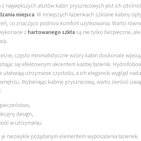
z największych atutów kabin prysznicowych jest ich zdolno
dzania miejsca
. W mniejszych łazienkach szklane kabiny opt
zeń, co znacząco podnosi komfort użytkowania. Warto równi
 wykonane z
hartowanego szkła
są nie tylko bezpieczne, ale 
cji.
sne, często minimalistyczne wzory kabin doskonale wpisują
 stając się efektownym akcentem każdej łazienki. Hydrofobo
e ułatwiają utrzymanie czystości, a ich elegancki wygląd nad
wnętrzu. Wybierając kabinę prysznicową, warto zwrócić uwa
:
pieczeństwo,
akcyjny design,
wość w utrzymaniu.
i je niezwykle pożądanym elementem wyposażenia łazienek.