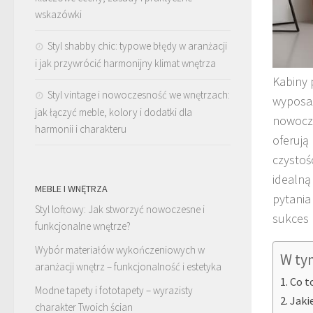
wskazówki
Styl shabby chic: typowe błędy w aranżacji
i jak przywrócić harmonijny klimat wnętrza
Kabiny 
Styl vintage i nowoczesność we wnętrzach:
wyposaż
jak łączyć meble, kolory i dodatki dla
nowocze
harmonii i charakteru
oferują
czystoś
idealną
MEBLE I WNĘTRZA
pytania
Styl loftowy: Jak stworzyć nowoczesne i
sukces 
funkcjonalne wnętrze?
Wybór materiałów wykończeniowych w
W ty
aranżacji wnętrz – funkcjonalność i estetyka
Co t
Modne tapety i fototapety – wyrazisty
Jaki
charakter Twoich ścian