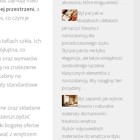
waż zajmują mało
akcesoria, które mogą wnieść …
ej przestrzeni
, a
Styl paryski w
, co czyni je
dodatkach i detalach:
jak łączyć klasykę z
nonszalancją dla
aflach szkła. Ich
ponadczasowego szyku
ójkątna, co
Styl paryski to nie tylko
ń oraz wymiarów
elegancja, ale także umiejętność
swobodnego łączenia
ą na znalezienie
klasycznych elementów z
kabiny na
nonszalancją. Aby osiągnąć ten
 gdy standardowe
pożądany …
Styl Japandi: jak wybrać
drewno i naturalne
wne oraz składane
materiały dla harmonii i
 zaoszczędzić
trwałości wnętrza
i bogatej ofercie
Wybór odpowiednich
ować z wnętrzem
materiałów do wnętrza w stylu