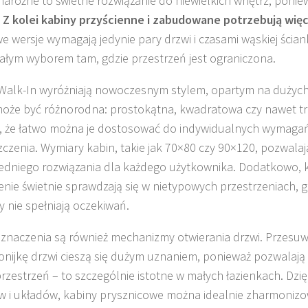
narożne to świetne rozwiązanie do niewielkich wnętrz, ponie
.
Z kolei kabiny przyścienne i zabudowane potrzebują więc
 wersje wymagają jedynie pary drzwi i czasami wąskiej ścianki
łym wyborem tam, gdzie przestrzeń jest ograniczona.
Walk-In wyróżniają nowoczesnym stylem, opartym na dużych t
oże być różnorodna: prostokątna, kwadratowa czy nawet tr
, że łatwo można je dostosować do indywidualnych wymaga
czenia. Wymiary kabin, takie jak 70×80 czy 90×120, pozwalaj
dniego rozwiązania dla każdego użytkownika. Dodatkowo, 
nie świetnie sprawdzają się w nietypowych przestrzeniach,
y nie spełniają oczekiwań.
 znaczenia są również mechanizmy otwierania drzwi. Przesu
nijkę drzwi cieszą się dużym uznaniem, ponieważ pozwalają
rzestrzeń – to szczególnie istotne w małych łazienkach. Dzięk
w i układów, kabiny prysznicowe można idealnie zharmoniz