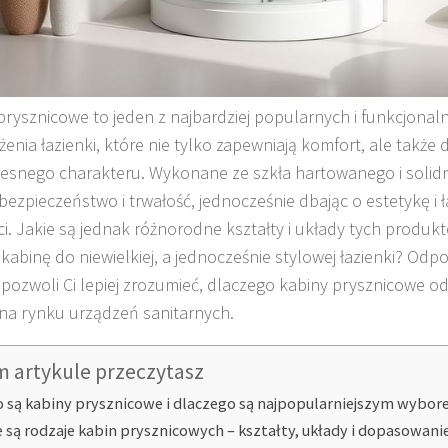
prysznicowe to jeden z najbardziej popularnych i funkcjona
enia łazienki, które nie tylko zapewniają komfort, ale także
snego charakteru. Wykonane ze szkła hartowanego i solidn
 bezpieczeństwo i trwałość, jednocześnie dbając o estetykę i
ci. Jakie są jednak różnorodne kształty i układy tych produkt
 kabinę do niewielkiej, a jednocześnie stylowej łazienki? Odp
 pozwoli Ci lepiej zrozumieć, dlaczego kabiny prysznicowe odn
na rynku urządzeń sanitarnych.
m artykule przeczytasz
o są kabiny prysznicowe i dlaczego są najpopularniejszym wybor
e są rodzaje kabin prysznicowych – kształty, układy i dopasowani