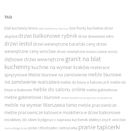
TAGI
blat kuchenny krono
brw fronty kuchenne
drzwi
blat kuchenny marmur
drzwi balkonowe rybnik
aluplast
drzwi drewniane retro
drzwi lestol
drzwi wewnętrzne barański ceny
drzwi
wewnętrzne ceny wrocław
drzwi zewnętrzne nowoczesne wzory
granit na blat
dębowe drzwi wewnętrzne
kuchenny
kuchnie na wymiar kraków
materace
meble biurowe
sprężynowe
Meble biurowe na zamówienie
na zamówienie warszawa
meble do biura w katowicach
meble do
meble do salonu online
biura w krakowie
meble gabinetowe
meble gabinetowe i biurowe
meble kuchenne na wymiar w szczecinie
meble na wymiar Warszawa tanio
meble pracownicze
meble pracownicze katowice
moskitiera w drzwi balkonowe
moskitiery do okien bydgoszcz
naprawa kuchenek elektrycznych wrocław
pranie tapicerki
polar chłodziarko zamrażarka
nomi elbląg drzwi