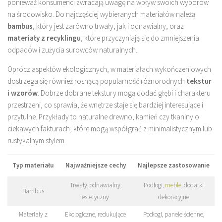
ponieważ konsumenci zwracają uwagę na wpływ swoich wyborów
na środowisko. Do najczęściej wybieranych materiałów należą
bambus
, który jest zarówno trwały, jak i odnawialny, oraz
materiały z recyklingu
, które przyczyniają się do zmniejszenia
odpadów i zużycia surowców naturalnych.
Oprócz aspektów ekologicznych, w materiałach wykończeniowych
dostrzega się również rosnącą popularność różnorodnych
tekstur
i wzorów
. Dobrze dobrane tekstury mogą dodać głębi i charakteru
przestrzeni, co sprawia, że wnętrze staje się bardziej interesujące i
przytulne. Przykłady to naturalne drewno, kamień czy tkaniny o
ciekawych fakturach, które mogą współgrać z minimalistycznym lub
rustykalnym stylem.
Typ materiału
Najważniejsze cechy
Najlepsze zastosowanie
Trwały, odnawialny,
Podłogi,
meble
, dodatki
Bambus
estetyczny
dekoracyjne
Materiały z
Ekologiczne, redukujące
Podłogi, panele ścienne,