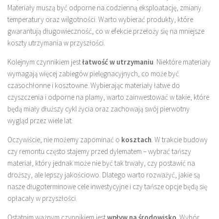
Materiały muszą być odporne na codzienną eksploatację, zmiany
temperatury oraz wilgotności. Warto wybierać produkty, które
gwarantują długowieczność, co w efekcie przełoży się na mniejsze
koszty utrzymania w przyszłości.
Kolejnym czynnikiem jest
łatwość w utrzymaniu
. Niektóre materiały
wymagają więcej zabiegów pielęgnacyjnych, co może być
czasochłonne i kosztowne. Wybierając materiały łatwe do
czyszczenia i odporne na plamy, warto zainwestować w takie, które
będą miały dłuższy cykl życia oraz zachowają swój pierwotny
wygląd przez wiele lat.
Oczywiście, nie możemy zapominać o
kosztach
. W trakcie budowy
czy remontu często stajemy przed dylematem – wybrać tańszy
materiał, który jednak może nie być tak trwały, czy postawić na
droższy, ale lepszy jakościowo. Dlatego warto rozważyć, jakie są
nasze długoterminowe cele inwestycyjne i czy tańsze opcje będą się
opłacały w przyszłości.
Ostatnim ważnym czynnikiem jest
wpływ na środowisko
. Wybór