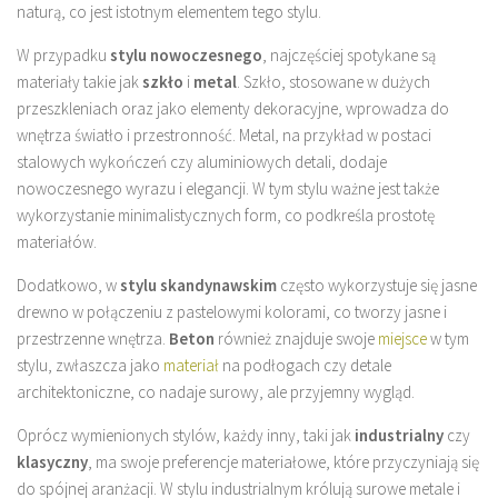
naturą, co jest istotnym elementem tego stylu.
W przypadku
stylu nowoczesnego
, najczęściej spotykane są
materiały takie jak
szkło
i
metal
. Szkło, stosowane w dużych
przeszkleniach oraz jako elementy dekoracyjne, wprowadza do
wnętrza światło i przestronność. Metal, na przykład w postaci
stalowych wykończeń czy aluminiowych detali, dodaje
nowoczesnego wyrazu i elegancji. W tym stylu ważne jest także
wykorzystanie minimalistycznych form, co podkreśla prostotę
materiałów.
Dodatkowo, w
stylu skandynawskim
często wykorzystuje się jasne
drewno w połączeniu z pastelowymi kolorami, co tworzy jasne i
przestrzenne wnętrza.
Beton
również znajduje swoje
miejsce
w tym
stylu, zwłaszcza jako
materiał
na podłogach czy detale
architektoniczne, co nadaje surowy, ale przyjemny wygląd.
Oprócz wymienionych stylów, każdy inny, taki jak
industrialny
czy
klasyczny
, ma swoje preferencje materiałowe, które przyczyniają się
do spójnej aranżacji. W stylu industrialnym królują surowe metale i