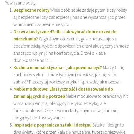
Powiązane posty:
Bezpieczne rolety
Wiele osób sobie zadaje pytanie czy rolety
są bezpieczne i czy zabezpieczą nas one wystarczająco przed
włamaniem i zapewne nie są to...
Drzwi akustyczne 42 db . Jak wybrać dobre drzwi do
mieszkania?
W głośnym otoczeniu, gdzie hałas staje się
codziennością, wybór odpowiednich drzwi akustycznych może
znacząco wpłynąć na komfort życia. Drzwi o klasie
dźwiękoszczelności...
Kuchnia minimalistyczna – jaka powinna być?
Marzy Ci się
kuchnia w stylu minimalistycznym i nie wiesz, jak się za to
zabrać? Przeczytaj poniższy artykuł i sprawdź, jak możesz...
Meble modułowe: Elastyczność i dostosowanie do
zmieniających się potrzeb
Meble modułowe to prawdziwy hit
w aranżacji wnętrz, oferujący nie tylko estetykę, ale i
funkcjonalność. Dzięki swoim elastycznym rozwiązaniom,
mogą być dostosowywane...
Inspiracje z pogranicza sztuki i designu
Sztuka i design to
dwa światy, które przenikają się nawzajem, tworząc niezwykle