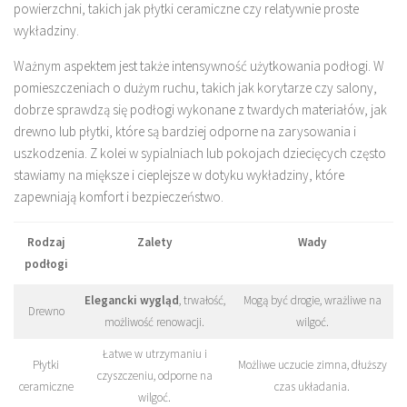
powierzchni, takich jak płytki ceramiczne czy relatywnie proste
wykładziny.
Ważnym aspektem jest także intensywność użytkowania podłogi. W
pomieszczeniach o dużym ruchu, takich jak korytarze czy salony,
dobrze sprawdzą się podłogi wykonane z twardych materiałów, jak
drewno lub płytki, które są bardziej odporne na zarysowania i
uszkodzenia. Z kolei w sypialniach lub pokojach dziecięcych często
stawiamy na miększe i cieplejsze w dotyku wykładziny, które
zapewniają komfort i bezpieczeństwo.
Rodzaj
Zalety
Wady
podłogi
Elegancki wygląd
, trwałość,
Mogą być drogie, wrażliwe na
Drewno
możliwość renowacji.
wilgoć.
Łatwe w utrzymaniu i
Płytki
Możliwe uczucie zimna, dłuższy
czyszczeniu, odporne na
ceramiczne
czas układania.
wilgoć.