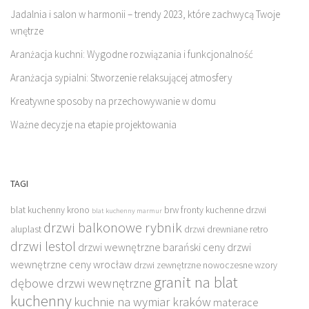
Jadalnia i salon w harmonii – trendy 2023, które zachwycą Twoje
wnętrze
Aranżacja kuchni: Wygodne rozwiązania i funkcjonalność
Aranżacja sypialni: Stworzenie relaksującej atmosfery
Kreatywne sposoby na przechowywanie w domu
Ważne decyzje na etapie projektowania
TAGI
blat kuchenny krono
brw fronty kuchenne
drzwi
blat kuchenny marmur
drzwi balkonowe rybnik
aluplast
drzwi drewniane retro
drzwi lestol
drzwi wewnętrzne barański ceny
drzwi
wewnętrzne ceny wrocław
drzwi zewnętrzne nowoczesne wzory
granit na blat
dębowe drzwi wewnętrzne
kuchenny
kuchnie na wymiar kraków
materace