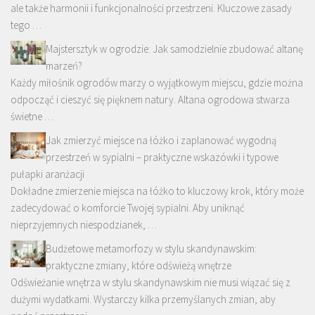
ale także harmonii i funkcjonalności przestrzeni. Kluczowe zasady
tego …
Majstersztyk w ogrodzie: Jak samodzielnie zbudować altanę
marzeń?
Każdy miłośnik ogrodów marzy o wyjątkowym miejscu, gdzie można
odpocząć i cieszyć się pięknem natury. Altana ogrodowa stwarza
świetne …
Jak zmierzyć miejsce na łóżko i zaplanować wygodną
przestrzeń w sypialni – praktyczne wskazówki i typowe
pułapki aranżacji
Dokładne zmierzenie miejsca na łóżko to kluczowy krok, który może
zadecydować o komforcie Twojej sypialni. Aby uniknąć
nieprzyjemnych niespodzianek, …
Budżetowe metamorfozy w stylu skandynawskim:
praktyczne zmiany, które odświeżą wnętrze
Odświeżanie wnętrza w stylu skandynawskim nie musi wiązać się z
dużymi wydatkami. Wystarczy kilka przemyślanych zmian, aby