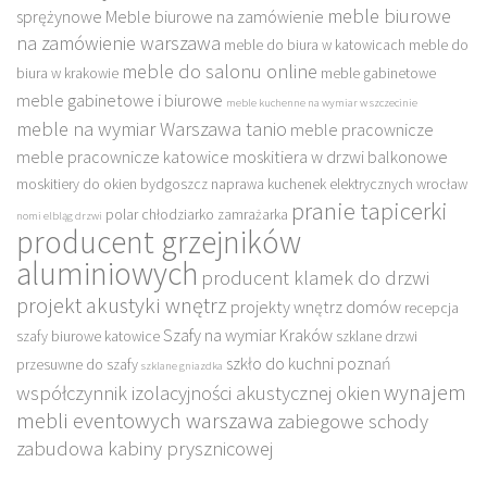
meble biurowe
sprężynowe
Meble biurowe na zamówienie
na zamówienie warszawa
meble do biura w katowicach
meble do
meble do salonu online
biura w krakowie
meble gabinetowe
meble gabinetowe i biurowe
meble kuchenne na wymiar w szczecinie
meble na wymiar Warszawa tanio
meble pracownicze
meble pracownicze katowice
moskitiera w drzwi balkonowe
moskitiery do okien bydgoszcz
naprawa kuchenek elektrycznych wrocław
pranie tapicerki
polar chłodziarko zamrażarka
nomi elbląg drzwi
producent grzejników
aluminiowych
producent klamek do drzwi
projekt akustyki wnętrz
projekty wnętrz domów
recepcja
Szafy na wymiar Kraków
szafy biurowe katowice
szklane drzwi
szkło do kuchni poznań
przesuwne do szafy
szklane gniazdka
wynajem
współczynnik izolacyjności akustycznej okien
mebli eventowych warszawa
zabiegowe schody
zabudowa kabiny prysznicowej