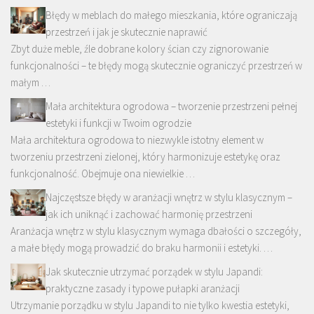
Błędy w meblach do małego mieszkania, które ograniczają
przestrzeń i jak je skutecznie naprawić
Zbyt duże meble, źle dobrane kolory ścian czy zignorowanie
funkcjonalności – te błędy mogą skutecznie ograniczyć przestrzeń w
małym …
Mała architektura ogrodowa – tworzenie przestrzeni pełnej
estetyki i funkcji w Twoim ogrodzie
Mała architektura ogrodowa to niezwykle istotny element w
tworzeniu przestrzeni zielonej, który harmonizuje estetykę oraz
funkcjonalność. Obejmuje ona niewielkie …
Najczęstsze błędy w aranżacji wnętrz w stylu klasycznym –
jak ich uniknąć i zachować harmonię przestrzeni
Aranżacja wnętrz w stylu klasycznym wymaga dbałości o szczegóły,
a małe błędy mogą prowadzić do braku harmonii i estetyki. …
Jak skutecznie utrzymać porządek w stylu Japandi:
praktyczne zasady i typowe pułapki aranżacji
Utrzymanie porządku w stylu Japandi to nie tylko kwestia estetyki,