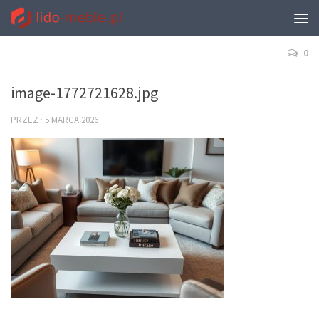
0
image-1772721628.jpg
PRZEZ
·
5 MARCA 2026