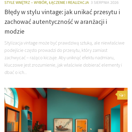
STYLE WNĘTRZ – WYBÓR, ŁĄCZENIE I REALIZACJA
3 SIERPNIA 2026
Błędy w stylu vintage: jak unikać przesytu i
zachować autentyczność w aranżacji i
modzie
Stylizacja vintage może być prawdziwą sztuką, ale niewłaściwe
podejście często prowadzi do przesytu, który zamiast
zachwycać – rażąco kiczuje. Aby uniknąć efektu nadmiaru,
kluczowe jest zrozumienie, jak właściwie dobierać elementy i
dbać o ich...
0