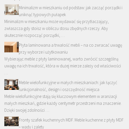
Minimalizm w mieszkaniu od podstaw: jak zacząć porządki i
uniknąć typowych pułapek
Minimalizm w mieszkaniu może wydawać się przytłaczający,
zwłaszcza gdy stoisz w obliczu stosu zbędnych rzeczy. Aby
skutecznie rozpocząć porządki, …
Płyta laminowana a trwałość mebli – na co zwracać uwagę
przy wyborze i użytkowaniu
Wybierając meble z płyty laminowanej, warto zwrócić szczególną
uwagę na ich trwałość, która w dużej mierze zależy od właściwości
…
Meble wielofunkcyjne w małych mieszkaniach: jak łączyć
funkcjonalność, design i oszczędność miejsca
Meble wielofunkcyjne stają się kluczowym elementem w aranżacji
małych mieszkań, gdzie każdy centymetr przestrzeni ma znaczenie.
Dzięki swojej zdolności …
Fronty szafek kuchennych MDF. Meble kuchenne z płyty MDF
– wady i zalety