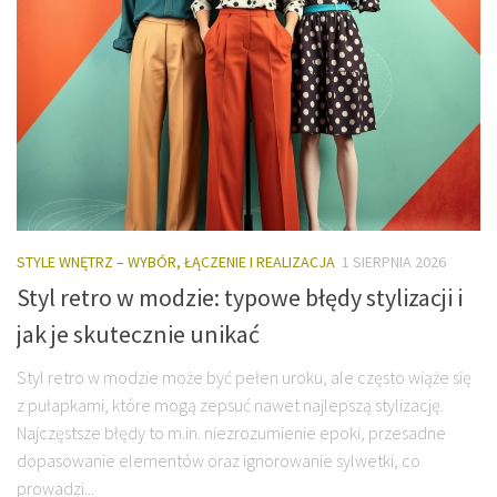
STYLE WNĘTRZ – WYBÓR, ŁĄCZENIE I REALIZACJA
1 SIERPNIA 2026
Styl retro w modzie: typowe błędy stylizacji i
jak je skutecznie unikać
Styl retro w modzie może być pełen uroku, ale często wiąże się
z pułapkami, które mogą zepsuć nawet najlepszą stylizację.
Najczęstsze błędy to m.in. niezrozumienie epoki, przesadne
dopasowanie elementów oraz ignorowanie sylwetki, co
prowadzi...