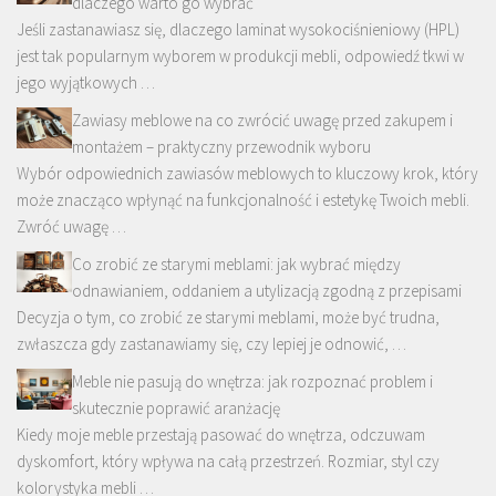
dlaczego warto go wybrać
Jeśli zastanawiasz się, dlaczego laminat wysokociśnieniowy (HPL)
jest tak popularnym wyborem w produkcji mebli, odpowiedź tkwi w
jego wyjątkowych …
Zawiasy meblowe na co zwrócić uwagę przed zakupem i
montażem – praktyczny przewodnik wyboru
Wybór odpowiednich zawiasów meblowych to kluczowy krok, który
może znacząco wpłynąć na funkcjonalność i estetykę Twoich mebli.
Zwróć uwagę …
Co zrobić ze starymi meblami: jak wybrać między
odnawianiem, oddaniem a utylizacją zgodną z przepisami
Decyzja o tym, co zrobić ze starymi meblami, może być trudna,
zwłaszcza gdy zastanawiamy się, czy lepiej je odnowić, …
Meble nie pasują do wnętrza: jak rozpoznać problem i
skutecznie poprawić aranżację
Kiedy moje meble przestają pasować do wnętrza, odczuwam
dyskomfort, który wpływa na całą przestrzeń. Rozmiar, styl czy
kolorystyka mebli …