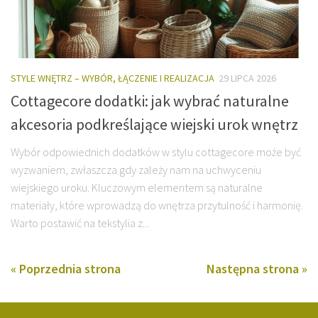
STYLE WNĘTRZ – WYBÓR, ŁĄCZENIE I REALIZACJA
29 LIPCA 2026
Cottagecore dodatki: jak wybrać naturalne
akcesoria podkreślające wiejski urok wnętrz
Wybór odpowiednich dodatków w stylu cottagecore może być
wyzwaniem, zwłaszcza gdy zależy nam na uchwyceniu
wiejskiego uroku. Kluczowym elementem są naturalne
materiały, które wprowadzą do wnętrza przytulność i harmonię.
Warto postawić na tekstylia z...
« Poprzednia strona
Następna strona »