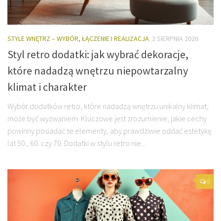
STYLE WNĘTRZ – WYBÓR, ŁĄCZENIE I REALIZACJA
2 SIERPNIA 2026
Styl retro dodatki: jak wybrać dekoracje,
które nadadzą wnętrzu niepowtarzalny
klimat i charakter
Wybór dodatków retro, które nadadzą wnętrzu unikalny klimat,
może być wyzwaniem. Kluczowe jest zrozumienie, jakie cechy
powinny posiadać te elementy, aby prawdziwie oddać estetykę
lat 50., 60. czy 70. Dodatki w stylu retro nie...
0