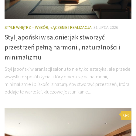
STYLE WNĘTRZ – WYBÓR, ŁĄCZENIE I REALIZACJA
31 LIPCA 2026
Styl japoński w salonie: jak stworzyć
przestrzeń pełną harmonii, naturalności i
minimalizmu
Styl japoński w aranżacji salonu to nie tylko estetyka, ale przede
wszystkim sposób życia, który opiera się na harmonii,
minimalizmie i bliskości z naturą. Aby stworzyć przestrzeń, która
oddaje te wartości, kluczowe jest unikanie...
0