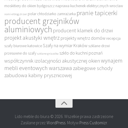
moskitiery do okien bydgoszcz
naprawa kuchenek elektrycznych wrocław
pranie tapicerki
polar chłodziarko zamrażarka
nomi elbląg drzwi
producent grzejników
aluminiowych
producent klamek do drzwi
projekt akustyki wnętrz
projekty wnętrz domów
recepcja
Szafy na wymiar Kraków
szafy biurowe katowice
szklane drzwi
szkło do kuchni poznań
przesuwne do szafy
szklane gniazdka
wynajem
współczynnik izolacyjności akustycznej okien
mebli eventowych warszawa
zabiegowe schody
zabudowa kabiny prysznicowej
Lido meble do biura © 2026. Wszelkie prawa zastrzeżone
Zasilane przez
WordPress
. Motyw
Press Customizr
.