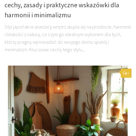
cechy, zasady i praktyczne wskazówki dla
harmonii i minimalizmu
Styl japoński w aranżacji wnętrz skupia się na prostocie, harmonii
i bliskości z naturą, co czyni go idealnym wyborem dla tych,
którzy pragną wprowadzić do swojego domu spokój i
minimalizm. Kluczowe cechy tego stylu,...
0