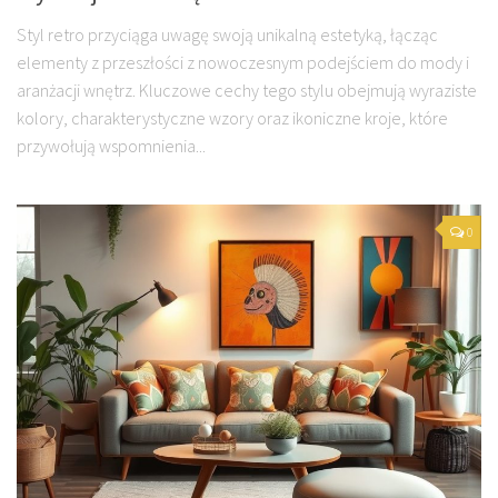
Styl retro przyciąga uwagę swoją unikalną estetyką, łącząc
elementy z przeszłości z nowoczesnym podejściem do mody i
aranżacji wnętrz. Kluczowe cechy tego stylu obejmują wyraziste
kolory, charakterystyczne wzory oraz ikoniczne kroje, które
przywołują wspomnienia...
0