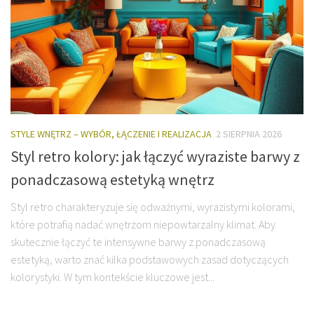
STYLE WNĘTRZ – WYBÓR, ŁĄCZENIE I REALIZACJA
2 SIERPNIA 2026
Styl retro kolory: jak łączyć wyraziste barwy z
ponadczasową estetyką wnętrz
Styl retro charakteryzuje się odważnymi, wyrazistymi kolorami,
które potrafią nadać wnętrzom niepowtarzalny klimat. Aby
skutecznie łączyć te intensywne barwy z ponadczasową
estetyką, warto znać kilka podstawowych zasad dotyczących
kolorystyki. W tym kontekście kluczowe jest...