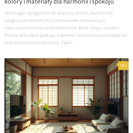
kolory i materiały dla harmonii i spokoju
Wybierając styl japoński do aranżacji wnętrz, kluczem do
osiągnięcia harmonii jest zastosowanie stonowanych,
naturalnych kolorów oraz materiałów. Beże, brązy i szarości
tworzą atmosferę spokoju, a drewno i bambus wprowadzają do
przestrzeni elementy natury. Takie...
0