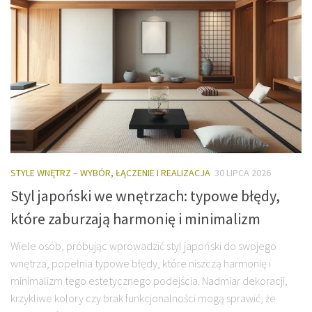
STYLE WNĘTRZ – WYBÓR, ŁĄCZENIE I REALIZACJA
30 LIPCA 2026
Styl japoński we wnętrzach: typowe błędy,
które zaburzają harmonię i minimalizm
Wiele osób, próbując wprowadzić styl japoński do swojego
wnętrza, popełnia typowe błędy, które niszczą harmonię i
minimalizm tego estetycznego podejścia. Nadmiar dekoracji,
krzykliwe kolory czy brak funkcjonalności mogą sprawić, że