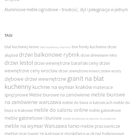
Aluminiowe meble ogrodowe – trwałość, styl i pielęgnacja w jednym
TAGI
blat kuchenny krono
brw fronty kuchenne
drzwi
blat kuchenny marmur
drzwi balkonowe rybnik
aluplast
drzwi drewniane retro
drzwi lestol
drzwi wewnętrzne barański ceny
drzwi
wewnętrzne ceny wrocław
drzwi zewnętrzne nowoczesne wzory
granit na blat
dębowe drzwi wewnętrzne
kuchenny
kuchnie na wymiar kraków
materace
meble biurowe
sprężynowe
Meble biurowe na zamówienie
na zamówienie warszawa
meble do biura w katowicach
meble do
meble do salonu online
biura w krakowie
meble gabinetowe
meble gabinetowe i biurowe
meble kuchenne na wymiar w szczecinie
meble na wymiar Warszawa tanio
meble pracownicze
meble pracownicze katowice
moskitiera w drzwi balkonowe