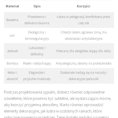
Materiał
Opis
Korzyści
Przewiewna i
Łatwa w pielęgnacji, komfortowa przez
Bawełna
delikatna tkanina
cały rok
Ekologiczny i
Chłodzi latem, ogrzewa zimą, ma
Len
termoregulacyjny
właściwości antybakteryjne
Luksusowy i
Jedwab
Polecany dla alergików, kojący dla skóry
delikatny
Bambus
Miękki i oddychający
Antyalergiczny, idealny na prześcieradła
Welur i
Eleganckie i
Doskonale nadają się na narzuty i
aksamit
przytulne materiały
dekoracyjne poduszki
Podczas projektowania sypialni, dobierz również odpowiednie
oświetlenie, które powinno być subtelne, ale wystarczająco mocne,
aby tworzyć przyjemną atmosferę. Warto również wprowadzić
elementy dekoracyjne, jak lustra w ozdobnych ramach, które
optycznie powiększą przestrzeń. Takie dodatki nie tylko uzupełnią