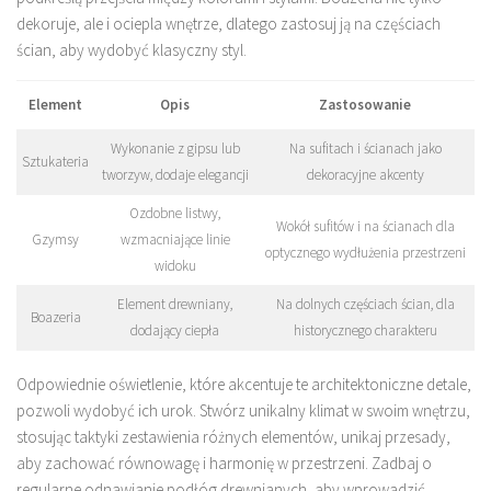
dekoruje, ale i ociepla wnętrze, dlatego zastosuj ją na częściach
ścian, aby wydobyć klasyczny styl.
Element
Opis
Zastosowanie
Wykonanie z gipsu lub
Na sufitach i ścianach jako
Sztukateria
tworzyw, dodaje elegancji
dekoracyjne akcenty
Ozdobne listwy,
Wokół sufitów i na ścianach dla
Gzymsy
wzmacniające linie
optycznego wydłużenia przestrzeni
widoku
Element drewniany,
Na dolnych częściach ścian, dla
Boazeria
dodający ciepła
historycznego charakteru
Odpowiednie oświetlenie, które akcentuje te architektoniczne detale,
pozwoli wydobyć ich urok. Stwórz unikalny klimat w swoim wnętrzu,
stosując taktyki zestawienia różnych elementów, unikaj przesady,
aby zachować równowagę i harmonię w przestrzeni. Zadbaj o
regularne odnawianie podłóg drewnianych, aby wprowadzić