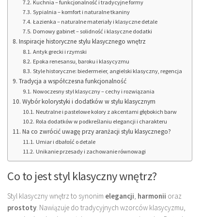
Kuchnia – funkcjonalność i tradycyjne formy
Sypialnia – komfort i naturalne tkaniny
Łazienka – naturalne materiały i klasyczne detale
Domowy gabinet – solidność i klasyczne dodatki
Inspiracje historyczne stylu klasycznego wnętrz
Antyk grecki i rzymski
Epoka renesansu, baroku i klasycyzmu
Style historyczne: biedermeier, angielski klasyczny, regencja
Tradycja a współczesna funkcjonalność
Nowoczesny styl klasyczny – cechy i rozwiązania
Wybór kolorystyki i dodatków w stylu klasycznym
Neutralne i pastelowe kolory z akcentami głębokich barw
Rola dodatków w podkreślaniu elegancji i charakteru
Na co zwrócić uwagę przy aranżacji stylu klasycznego?
Umiar i dbałość o detale
Unikanie przesady i zachowanie równowagi
Co to jest styl klasyczny wnętrz?
Styl klasyczny wnętrz to synonim
elegancji
,
harmonii
oraz
prostoty
. Nawiązuje do tradycyjnych wzorców klasycyzmu,