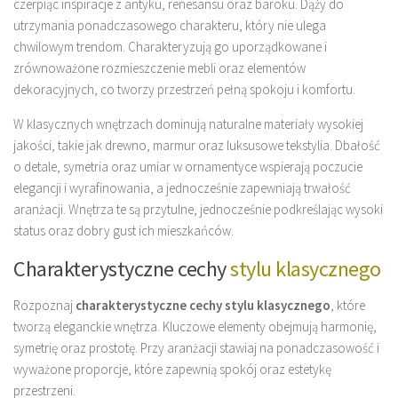
czerpiąc inspiracje z antyku, renesansu oraz baroku. Dąży do
utrzymania ponadczasowego charakteru, który nie ulega
chwilowym trendom. Charakteryzują go uporządkowane i
zrównoważone rozmieszczenie mebli oraz elementów
dekoracyjnych, co tworzy przestrzeń pełną spokoju i komfortu.
W klasycznych wnętrzach dominują naturalne materiały wysokiej
jakości, takie jak drewno, marmur oraz luksusowe tekstylia. Dbałość
o detale, symetria oraz umiar w ornamentyce wspierają poczucie
elegancji i wyrafinowania, a jednocześnie zapewniają trwałość
aranżacji. Wnętrza te są przytulne, jednocześnie podkreślając wysoki
status oraz dobry gust ich mieszkańców.
Charakterystyczne cechy
stylu klasycznego
Rozpoznaj
charakterystyczne cechy stylu klasycznego
, które
tworzą eleganckie wnętrza. Kluczowe elementy obejmują harmonię,
symetrię oraz prostotę. Przy aranżacji stawiaj na ponadczasowość i
wyważone proporcje, które zapewnią spokój oraz estetykę
przestrzeni.