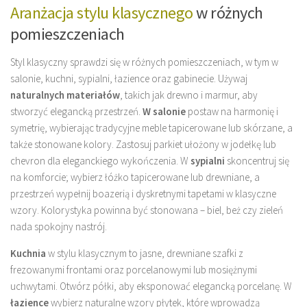
Aranżacja stylu klasycznego
w różnych
pomieszczeniach
Styl klasyczny sprawdzi się w różnych pomieszczeniach, w tym w
salonie, kuchni, sypialni, łazience oraz gabinecie. Używaj
naturalnych materiałów
, takich jak drewno i marmur, aby
stworzyć elegancką przestrzeń.
W salonie
postaw na harmonię i
symetrię, wybierając tradycyjne meble tapicerowane lub skórzane, a
także stonowane kolory. Zastosuj parkiet ułożony w jodełkę lub
chevron dla eleganckiego wykończenia. W
sypialni
skoncentruj się
na komforcie; wybierz łóżko tapicerowane lub drewniane, a
przestrzeń wypełnij boazerią i dyskretnymi tapetami w klasyczne
wzory. Kolorystyka powinna być stonowana – biel, beż czy zieleń
nada spokojny nastrój.
Kuchnia
w stylu klasycznym to jasne, drewniane szafki z
frezowanymi frontami oraz porcelanowymi lub mosiężnymi
uchwytami. Otwórz półki, aby eksponować elegancką porcelanę. W
łazience
wybierz naturalne wzory płytek, które wprowadzą