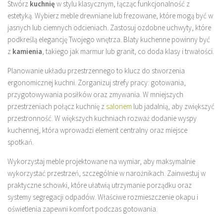
Stwórz
kuchnię
w stylu klasycznym, łącząc funkcjonalność z
estetyką. Wybierz meble drewniane lub frezowane, które mogą być w
jasnych lub ciemnych odcieniach. Zastosuj ozdobne uchwyty, które
podkreślą elegancję Twojego wnętrza. Blaty kuchenne powinny być
z
kamienia
, takiego jak marmur lub granit, co doda klasy i trwałości.
Planowanie układu przestrzennego to klucz do stworzenia
ergonomicznej kuchni. Zorganizuj strefy pracy: gotowania,
przygotowywania posiłków oraz zmywania. W mniejszych
przestrzeniach połącz kuchnię z
salonem
lub jadalnią, aby zwiększyć
przestronność. W większych kuchniach rozważ dodanie wyspy
kuchennej, która wprowadzi element centralny oraz miejsce
spotkań.
Wykorzystaj meble projektowane na wymiar, aby maksymalnie
wykorzystać przestrzeń, szczególnie w narożnikach. Zainwestuj w
praktyczne schowki, które ułatwią utrzymanie porządku oraz
systemy segregacji odpadów. Właściwe rozmieszczenie okapu i
oświetlenia zapewni komfort podczas gotowania.