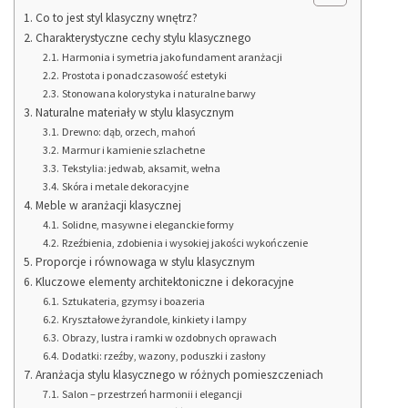
Co to jest styl klasyczny wnętrz?
Charakterystyczne cechy stylu klasycznego
Harmonia i symetria jako fundament aranżacji
Prostota i ponadczasowość estetyki
Stonowana kolorystyka i naturalne barwy
Naturalne materiały w stylu klasycznym
Drewno: dąb, orzech, mahoń
Marmur i kamienie szlachetne
Tekstylia: jedwab, aksamit, wełna
Skóra i metale dekoracyjne
Meble w aranżacji klasycznej
Solidne, masywne i eleganckie formy
Rzeźbienia, zdobienia i wysokiej jakości wykończenie
Proporcje i równowaga w stylu klasycznym
Kluczowe elementy architektoniczne i dekoracyjne
Sztukateria, gzymsy i boazeria
Kryształowe żyrandole, kinkiety i lampy
Obrazy, lustra i ramki w ozdobnych oprawach
Dodatki: rzeźby, wazony, poduszki i zasłony
Aranżacja stylu klasycznego w różnych pomieszczeniach
Salon – przestrzeń harmonii i elegancji