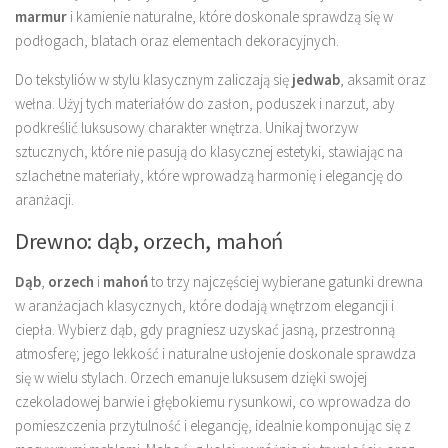
marmur
i kamienie naturalne, które doskonale sprawdzą się w
podłogach, blatach oraz elementach dekoracyjnych.
Do tekstyliów w stylu klasycznym zaliczają się
jedwab
, aksamit oraz
wełna. Użyj tych materiałów do zasłon, poduszek i narzut, aby
podkreślić luksusowy charakter wnętrza. Unikaj tworzyw
sztucznych, które nie pasują do klasycznej estetyki, stawiając na
szlachetne materiały, które wprowadzą harmonię i elegancję do
aranżacji.
Drewno: dąb, orzech, mahoń
Dąb
,
orzech
i
mahoń
to trzy najczęściej wybierane gatunki drewna
w aranżacjach klasycznych, które dodają wnętrzom elegancji i
ciepła. Wybierz dąb, gdy pragniesz uzyskać jasną, przestronną
atmosferę; jego lekkość i naturalne usłojenie doskonale sprawdza
się w wielu stylach. Orzech emanuje luksusem dzięki swojej
czekoladowej barwie i głębokiemu rysunkowi, co wprowadza do
pomieszczenia przytulność i elegancję, idealnie komponując się z