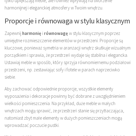
tylko upiększają meble, ale również wpływają na tworzenie
harmonijnej i eleganckiej atmosfery w Twoim wnętrzu.
Proporcje i równowaga w stylu klasycznym
Zapewnij
harmonię
i
równowagę
w stylu klasycznym poprzez
umiejętne rozmieszczenie elementów w przestrzeni. Proporcje są
kluczowe, ponieważ symetria w aranżacji wnętrz skutkuje wizualnym
porządkiem i sprawia, że przestrzeń wydaje się stabilna i elegancka.
Ustawiaj meble w sposób, który sprzyja równomiernemu podziałowi
przestrzeni, np. zestawiając sofy i fotele w parach naprzeciwko
siebie.
Aby zachować odpowiednie proporcje, wszystkie elementy
wyposażenia i dekoracje powinny być dobrane z uwzględnieniem
wielkości pomieszczenia. Na przykład, duże meble w małych
wnętrzach mogą sprawić, że przestrzeń stanie się przytłaczająca,
natomiast zbyt małe elementy w dużych pomieszczeniach mogą
wprowadzać poczucie pustki.