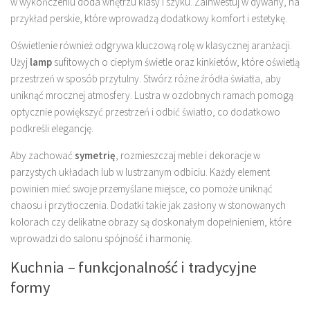
w wykończeniu doda wnętrzu klasy i szyku. Zainwestuj w dywany, na
przykład perskie, które wprowadzą dodatkowy komfort i estetykę.
Oświetlenie również odgrywa kluczową rolę w klasycznej aranżacji.
Użyj
lamp
sufitowych o ciepłym świetle oraz kinkietów, które oświetlą
przestrzeń w sposób przytulny. Stwórz różne źródła światła, aby
uniknąć mrocznej atmosfery. Lustra w ozdobnych ramach pomogą
optycznie powiększyć przestrzeń i odbić światło, co dodatkowo
podkreśli elegancję.
Aby zachować
symetrię
, rozmieszczaj meble i dekoracje w
parzystych układach lub w lustrzanym odbiciu. Każdy element
powinien mieć swoje przemyślane miejsce, co pomoże uniknąć
chaosu i przytłoczenia. Dodatki takie jak zasłony w stonowanych
kolorach czy delikatne obrazy są doskonałym dopełnieniem, które
wprowadzi do salonu spójność i harmonię.
Kuchnia – funkcjonalność i tradycyjne
formy