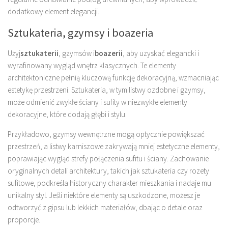
dodatkowy element elegancji.
Sztukateria, gzymsy i boazeria
Użyj
sztukaterii
, gzymsów i
boazerii
, aby uzyskać elegancki i
wyrafinowany wygląd wnętrz klasycznych. Te elementy
architektoniczne pełnią kluczową funkcję dekoracyjną, wzmacniając
estetykę przestrzeni. Sztukateria, w tym listwy ozdobne i gzymsy,
może odmienić zwykłe ściany i sufity w niezwykłe elementy
dekoracyjne, które dodają głębi i stylu.
Przykładowo, gzymsy wewnętrzne mogą optycznie powiększać
przestrzeń, a listwy karniszowe zakrywają mniej estetyczne elementy,
poprawiając wygląd strefy połączenia sufitu i ściany. Zachowanie
oryginalnych detali architektury, takich jak sztukateria czy rozety
sufitowe, podkreśla historyczny charakter mieszkania i nadaje mu
unikalny styl. Jeśli niektóre elementy są uszkodzone, możesz je
odtworzyć z gipsu lub lekkich materiałów, dbając o detale oraz
proporcje.