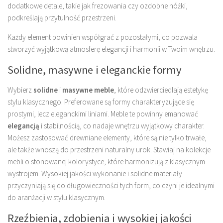
dodatkowe detale, takie jak frezowania czy ozdobne nóżki,
podkreślają przytulność przestrzeni.
Każdy element powinien współgrać z pozostałymi, co pozwala
stworzyć wyjątkową atmosferę elegancji i harmonii w Twoim wnętrzu.
Solidne, masywne i eleganckie formy
Wybierz
solidne
i
masywne meble
, które odzwierciedlają estetykę
stylu klasycznego. Preferowane są formy charakteryzujące się
prostymi, lecz eleganckimi liniami. Meble te powinny emanować
elegancją
i stabilnością, co nadaje wnętrzu wyjątkowy charakter.
Możesz zastosować drewniane elementy, które są nie tylko trwałe,
ale także wnoszą do przestrzeni naturalny urok. Stawiaj na kolekcje
mebli o stonowanej kolorystyce, które harmonizują z klasycznym
wystrojem. Wysokiej jakości wykonanie i solidne materiały
przyczyniają się do długowieczności tych form, co czyni je idealnymi
do aranżacji w stylu klasycznym.
Rzeźbienia, zdobienia i wysokiej jakości