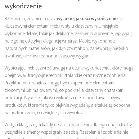
wykończenie
Rzeźbienia, zdobienia oraz
wysokiej jakości wykończenie
są
kluczowymi elementami mebli w stylu klasycznym. Umiejętnie
wykonane detale, takie jak delikatne rzeźbienia w drewnie, wpływają
na ogólną estetykę i elegancję wnętrza. Meble, wykonane z
naturalnych materiałów, jak dąb czy mahoń, zapewniają nie tylko
trwałość, ale również ponadczasowy wygląd.
Wybierając meble, zwróć uwagę na detale wykończenia, które mogą
obejmować tradycyjne techniki stolarskie oraz ręczne zdobienia.
Przykładowo, wnętrza mogą być uzupełnione elementami
złoconymi lub malowanymi, co podkreśla klasyczny charakter
aranżacji. Wysokiej jakości wykończenie to podstawa – używaj
produktów, które nie tylko pięknie wyglądają, ale także są odporne
na uszkodzenia, co zwiększy ich żywotność.
W stylu klasycznym każdy detal ma znaczenie, dlatego dbaj o to, by
wszystkie elementy współgrały ze sobą. Rzeźbienia i zdobienia nie