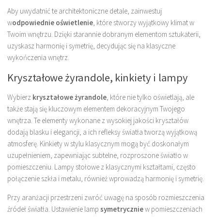
Aby uwydatnić te architektoniczne detale, zainwestuj
w
odpowiednie oświetlenie
, które stworzy wyjątkowy klimat w
Twoim wnętrzu. Dzięki starannie dobranym elementom sztukaterii,
uzyskasz harmonię i symetrię, decydując się na klasyczne
wykończenia wnętrz.
Kryształowe żyrandole, kinkiety i lampy
Wybierz
kryształowe żyrandole
, które nie tylko oświetlają, ale
także stają się kluczowym elementem dekoracyjnym Twojego
wnętrza. Te elementy wykonane z wysokiej jakości kryształów
dodają blasku i elegancji, a ich refleksy światła tworzą wyjątkową
atmosferę. Kinkiety w stylu klasycznym mogą być doskonałym
uzupełnieniem, zapewniając subtelne, rozproszone światło w
pomieszczeniu. Lampy stołowe z klasycznymi kształtami, często
połączenie szkła i metalu, również wprowadzą harmonię i symetrię.
Przy aranżacji przestrzeni zwróć uwagę na sposób rozmieszczenia
źródeł światła. Ustawienie lamp
symetrycznie
w pomieszczeniach