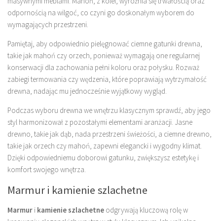
masywnymi meblami. Mahoń, z kolei, wyróżnia się trwałością oraz
odpornością na wilgoć, co czyni go doskonałym wyborem do
wymagających przestrzeni.
Pamiętaj, aby odpowiednio pielęgnować ciemne gatunki drewna,
takie jak mahoń czy orzech, ponieważ wymagają one regularnej
konserwacji dla zachowania pełni koloru oraz połysku. Rozważ
zabiegi termowania czy wędzenia, które poprawiają wytrzymałość
drewna, nadając mu jednocześnie wyjątkowy wygląd.
Podczas wyboru drewna we wnętrzu klasycznym sprawdź, aby jego
styl harmonizował z pozostałymi elementami aranżacji. Jasne
drewno, takie jak dąb, nada przestrzeni świeżości, a ciemne drewno,
takie jak orzech czy mahoń, zapewni elegancki i wygodny klimat.
Dzięki odpowiedniemu doborowi gatunku, zwiększysz estetykę i
komfort swojego wnętrza.
Marmur i kamienie szlachetne
Marmur
i
kamienie szlachetne
odgrywają kluczową rolę w