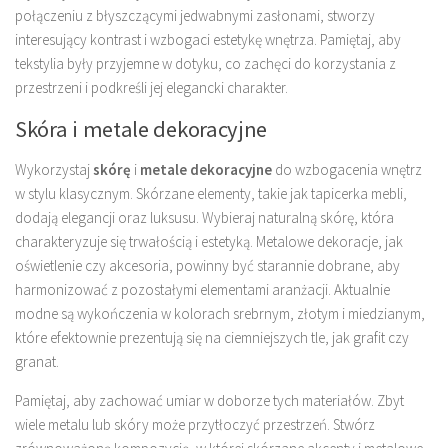
połączeniu z błyszczącymi jedwabnymi zasłonami, stworzy
interesujący kontrast i wzbogaci estetykę wnętrza. Pamiętaj, aby
tekstylia były przyjemne w dotyku, co zachęci do korzystania z
przestrzeni i podkreśli jej elegancki charakter.
Skóra i metale dekoracyjne
Wykorzystaj
skórę
i
metale dekoracyjne
do wzbogacenia wnętrz
w stylu klasycznym. Skórzane elementy, takie jak tapicerka mebli,
dodają elegancji oraz luksusu. Wybieraj naturalną skórę, która
charakteryzuje się trwałością i estetyką. Metalowe dekoracje, jak
oświetlenie czy akcesoria, powinny być starannie dobrane, aby
harmonizować z pozostałymi elementami aranżacji. Aktualnie
modne są wykończenia w kolorach srebrnym, złotym i miedzianym,
które efektownie prezentują się na ciemniejszych tle, jak grafit czy
granat.
Pamiętaj, aby zachować umiar w doborze tych materiałów. Zbyt
wiele metalu lub skóry może przytłoczyć przestrzeń. Stwórz