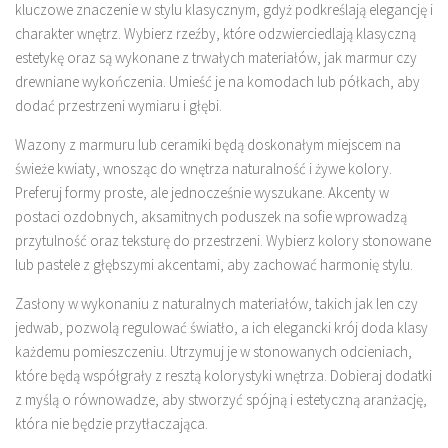
kluczowe znaczenie w stylu klasycznym, gdyż podkreślają elegancję i
charakter wnętrz. Wybierz rzeźby, które odzwierciedlają klasyczną
estetykę oraz są wykonane z trwałych materiałów, jak marmur czy
drewniane wykończenia. Umieść je na komodach lub półkach, aby
dodać przestrzeni wymiaru i głębi.
Wazony z marmuru lub ceramiki będą doskonałym miejscem na
świeże kwiaty, wnosząc do wnętrza naturalność i żywe kolory.
Preferuj formy proste, ale jednocześnie wyszukane. Akcenty w
postaci ozdobnych, aksamitnych poduszek na sofie wprowadzą
przytulność oraz teksturę do przestrzeni. Wybierz kolory stonowane
lub pastele z głębszymi akcentami, aby zachować harmonię stylu.
Zasłony w wykonaniu z naturalnych materiałów, takich jak len czy
jedwab, pozwolą regulować światło, a ich elegancki krój doda klasy
każdemu pomieszczeniu. Utrzymuj je w stonowanych odcieniach,
które będą współgrały z resztą kolorystyki wnętrza. Dobieraj dodatki
z myślą o równowadze, aby stworzyć spójną i estetyczną aranżację,
która nie będzie przytłaczająca.