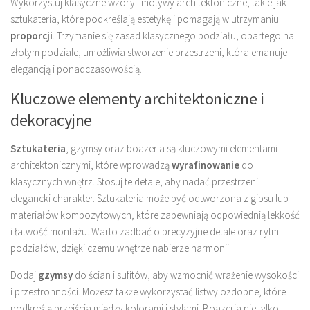
Wykorzystuj klasyczne wzory i motywy architektoniczne, takie jak
sztukateria, które podkreślają estetykę i pomagają w utrzymaniu
proporcji
. Trzymanie się zasad klasycznego podziału, opartego na
złotym podziale, umożliwia stworzenie przestrzeni, która emanuje
elegancją i ponadczasowością.
Kluczowe elementy architektoniczne i
dekoracyjne
Sztukateria
, gzymsy oraz boazeria są kluczowymi elementami
architektonicznymi, które wprowadzą
wyrafinowanie
do
klasycznych wnętrz. Stosuj te detale, aby nadać przestrzeni
elegancki charakter. Sztukateria może być odtworzona z gipsu lub
materiałów kompozytowych, które zapewniają odpowiednią lekkość
i łatwość montażu. Warto zadbać o precyzyjne detale oraz rytm
podziałów, dzięki czemu wnętrze nabierze harmonii.
Dodaj
gzymsy
do ścian i sufitów, aby wzmocnić wrażenie wysokości
i przestronności. Możesz także wykorzystać listwy ozdobne, które
podkreślą przejścia między kolorami i stylami. Boazeria nie tylko