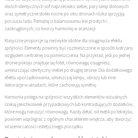
dwóch identycznych sof naprzeciwko siebie, pary lamp stołowych
oraz symetryczne stoliki nocne po obu stronach łóżka sprzyjają
poczuciu ładu. Pamiętaj o balansowaniu linii prostych i
zaokrąglonych, co tworzy harmonię w aranżacji.
Klasyczne proporcje są niezwykle istotne dla osiągnięcia efektu
spójności. Elementy powinny być rozmieszczone w sposób lustrzany
względem centralnej osi pomieszczenia. Na przykład, jeśli po jednej
stronie pokoju znajduje się fotel, równowagę osiągniesz,
umieszczając identyczny mebel po drugiej stronie. Dla dodatkowego
efektu uporządkowania, umieszczaj lampy, obrazy lub inne
dekoracje w układach, które zachowują symetrię.
Harmonia polega na spójności wszystkich elementów wizualnych.
Unikaj jakichkolwiek przypadkowych lub kontrastujących dodatków,
które mogą naruszyć równowagę. Każdy detal, od mebli po tekstylia,
powinien współgrać z ogólnym charakterem wnętrza, aby stworzyć
wrażenie całości i estetycznego porządku.