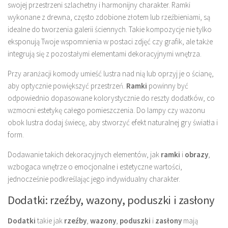
swojej przestrzeni szlachetny i harmonijny charakter. Ramki
wykonane z drewna, często zdobione złotem lub rzeźbieniami, są
idealne do tworzenia galerii ściennych. Takie kompozycje nie tylko
eksponują Twoje wspomnienia w postaci zdjęć czy grafik, ale także
integrują się z pozostałymi elementami dekoracyjnymi wnętrza.
Przy aranżacji komody umieść lustra nad nią lub oprzyj je o ścianę,
aby optycznie powiększyć przestrzeń.
Ramki
powinny być
odpowiednio dopasowane kolorystycznie do reszty dodatków, co
wzmocni estetykę całego pomieszczenia. Do lampy czy wazonu
obok lustra dodaj świecę, aby stworzyć efekt naturalnej gry światła i
form.
Dodawanie takich dekoracyjnych elementów, jak
ramki
i
obrazy
,
wzbogaca wnętrze o emocjonalne i estetyczne wartości,
jednocześnie podkreślając jego indywidualny charakter.
Dodatki: rzeźby, wazony, poduszki i zasłony
Dodatki
takie jak
rzeźby
,
wazony
,
poduszki
i
zasłony
mają