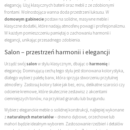
elegancję. Użyj klasycznych baterii oraz mebli z ze zdobionymi
frontami. Wolnostojąca wanna doda przestrzeni luksusu. W
domowym gabinecie
postaw na solidne, masywne meble i
klasyczne dodatki, które nadają atmosferę powagi i profesjonalizmu.
W każdym pomieszczeniu pamiętaj o zachowaniu harmonii i
elegancji, unikając przesadnego zdobienia.
Salon – przestrzeń harmonii i elegancji
Urządź swój
salon
w stylu klasycznym, dbając o
harmonię
i
elegancję. Dominującą cechą tego stylu jest stonowana kolorystyka,
dlatego wybierz paletę barw, która sprzyja stworzeniu przytulnej
atmosfery. Zastosuj kolory takie jak beż, ecru, delikatne szarości czy
odcienie kremowe, które skutecznie zestawisz z akcentami
ciemniejszych tonów, na przykład granatu lub burgundu.
Wybierz eleganckie meble o solidnej konstrukcji, najlepiej wykonane
z
naturalnych materiałów
– drewno dębowe, orzechowe lub
mahoń będzie idealnym wyborem. Zastosowanie rzeźbień i detalów