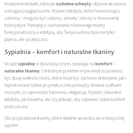
Kreatywne dodatki, takie jak
ozdobne uchwyty
i stylowe akcesoria,
wzbogacą wygląd kuchni. Wybierz tekstylia, które harmonizują z
całością – mogą to być zasłony, serwety i obrusy w stonowanej
kolorystyce. Pamiętaj o zachowaniu równowagi między
funkcjonalnością a estetyką, aby Twoja kuchnia była nie tylko
piękna, ale i praktyczna.
Sypialnia – komfort i naturalne tkaniny
Urządź
sypialnię
w stylu klasycznym, stawiając na
komfort
i
naturalne tkaniny
. Centralnym punktem w tym wnętrzu powinno
być dużej wielkości łóżko, które może być zarówno drewniane, jak i
tapicerowane. Ustaw je symetrycznie pomiędzy dwiema szafkami
nocnymi, co wprowadzi harmonię i elegancję. Wybierz naturalne
tekstylia, jak bawełna, len czy jedwab, aby zapewnić sobie komfort
podczas snu.
Oto przykładowe tkaniny, które idealnie sprawdzą się w klasycznej
sypialni: