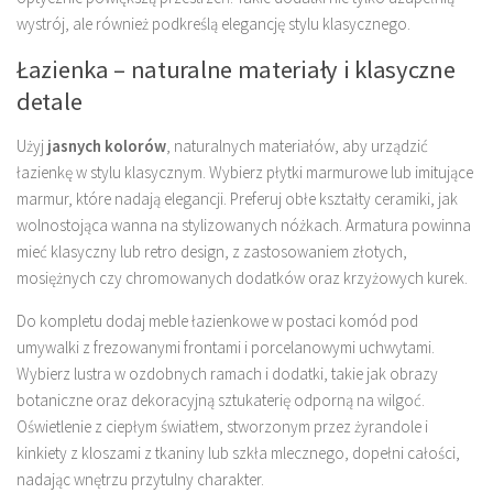
wystrój, ale również podkreślą elegancję stylu klasycznego.
Łazienka – naturalne materiały i klasyczne
detale
Użyj
jasnych kolorów
, naturalnych materiałów, aby urządzić
łazienkę w stylu klasycznym. Wybierz płytki marmurowe lub imitujące
marmur, które nadają elegancji. Preferuj obłe kształty ceramiki, jak
wolnostojąca wanna na stylizowanych nóżkach. Armatura powinna
mieć klasyczny lub retro design, z zastosowaniem złotych,
mosiężnych czy chromowanych dodatków oraz krzyżowych kurek.
Do kompletu dodaj meble łazienkowe w postaci komód pod
umywalki z frezowanymi frontami i porcelanowymi uchwytami.
Wybierz lustra w ozdobnych ramach i dodatki, takie jak obrazy
botaniczne oraz dekoracyjną sztukaterię odporną na wilgoć.
Oświetlenie z ciepłym światłem, stworzonym przez żyrandole i
kinkiety z kloszami z tkaniny lub szkła mlecznego, dopełni całości,
nadając wnętrzu przytulny charakter.