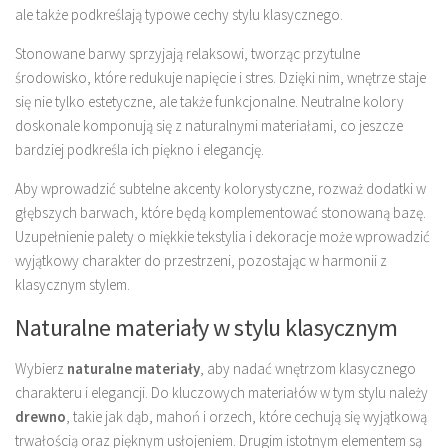
ale także podkreślają typowe cechy stylu klasycznego.
Stonowane barwy sprzyjają relaksowi, tworząc przytulne
środowisko, które redukuje napięcie i stres. Dzięki nim, wnętrze staje
się nie tylko estetyczne, ale także funkcjonalne. Neutralne kolory
doskonale komponują się z naturalnymi materiałami, co jeszcze
bardziej podkreśla ich piękno i elegancję.
Aby wprowadzić subtelne akcenty kolorystyczne, rozważ dodatki w
głębszych barwach, które będą komplementować stonowaną bazę.
Uzupełnienie palety o miękkie tekstylia i dekoracje może wprowadzić
wyjątkowy charakter do przestrzeni, pozostając w harmonii z
klasycznym stylem.
Naturalne materiały w stylu klasycznym
Wybierz
naturalne materiały
, aby nadać wnętrzom klasycznego
charakteru i elegancji. Do kluczowych materiałów w tym stylu należy
drewno
, takie jak dąb, mahoń i orzech, które cechują się wyjątkową
trwałością oraz pięknym usłojeniem. Drugim istotnym elementem są