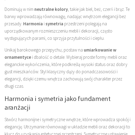
Dominują w nim
neutralne kolory
, takie jak biel, beż, czerń i brąz. Te
barwy wprowadzają równowagę, nadając wnętrzom elegancji bez
przesady.
Harmonia
i
symetria
przestrzeni polegają na
uporządkowanym rozmieszczeniu mebli i dekoracji, często
występujących parami, co sprzyja przytulności i ciepłu.
Unikaj barokowego przepychu; postaw na
umiarkowanie w
ornamentyce
i dbałość o detale. Wybieraj proste formy mebli oraz
eleganckie wykończenia, które podkreślą wysoki status oraz dobry
gust mieszkańców. Styl klasyczny dąży do ponadczasowości i
elegancji, dzięki czemu wnętrza zachowują swój charakter przez
długi czas.
Harmonia i symetria jako fundament
aranżacji
Stwórz harmonijne i symetryczne wnętrze, które wprowadza spokój i
elegancję. Utrzymanie równowagi w układzie mebli oraz dekoracji to
klucz do uzyskania estetycznej przestrzeni. Symetryczne ustawienie