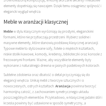
zrównoważoną kompozycję, w której skórzane akcenty i metalowe
elementy dopełniają się nawzajem. Dzięki temu osiągniesz spójność i
elegancki wygląd wnętrza.
Meble w aranżacji klasycznej
Meble
w stylu klasycznym wyróżniają się prostymi, eleganckimi
formami, które nie przytłaczają przestrzeni. Wybierz solidne i
masywne elementy, które stanowią podstawę klasycznej aranżacji.
Typowe meble to stylizowane sofy, fotele o miękkich kształtach,
niskie stoliki kawowe, komody, kredensy, biblioteczki oraz konsole z
frezowanymi frontami. Ważne, aby wszystkie te elementy były
wykonane z naturalnego drewna w jasnych pastelowych kolorach.
Subtelne zdobienia oraz dbałość o detal przyczyniają się do
elegancji wnętrza. Unikaj mebli z tworzyw sztucznych i o
nowoczesnych, ostrych kształtach.
Aranżacja
powinna tworzyć
harmonijną całość, z zachowaniem symetrycznego układu
poszczególnych elementów. Przykładowo, w klasycznej jadalni stół i
krzesła powinny być ustawione w sposób symetryczny, a