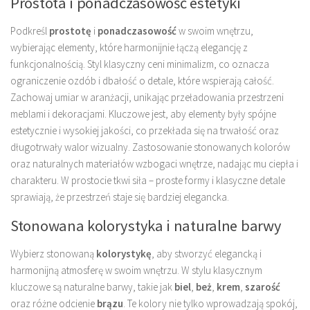
Prostota i ponadczasowość estetyki
Podkreśl
prostotę
i
ponadczasowość
w swoim wnętrzu,
wybierając elementy, które harmonijnie łączą elegancję z
funkcjonalnością. Styl klasyczny ceni minimalizm, co oznacza
ograniczenie ozdób i dbałość o detale, które wspierają całość.
Zachowaj umiar w aranżacji, unikając przeładowania przestrzeni
meblami i dekoracjami. Kluczowe jest, aby elementy były spójne
estetycznie i wysokiej jakości, co przekłada się na trwałość oraz
długotrwały walor wizualny. Zastosowanie stonowanych kolorów
oraz naturalnych materiałów wzbogaci wnętrze, nadając mu ciepła i
charakteru. W prostocie tkwi siła – proste formy i klasyczne detale
sprawiają, że przestrzeń staje się bardziej elegancka.
Stonowana kolorystyka i naturalne barwy
Wybierz stonowaną
kolorystykę
, aby stworzyć elegancką i
harmonijną atmosferę w swoim wnętrzu. W stylu klasycznym
kluczowe są naturalne barwy, takie jak
biel
,
beż
,
krem
,
szarość
oraz różne odcienie
brązu
. Te kolory nie tylko wprowadzają spokój,