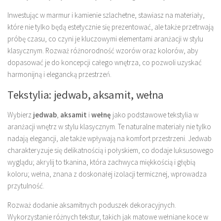
Inwestując w marmur i kamienie szlachetne, stawiasz na materiały,
które nie tylko będą estetycznie się prezentować, ale także przetrwają
próbę czasu, co czyni je kluczowymi elementami aranżacji w stylu
klasycznym. Rozważ różnorodność wzorów oraz kolorów, aby
dopasować je do koncepcji całego wnętrza, co pozwoli uzyskać
harmonijną i elegancką przestrzeń.
Tekstylia: jedwab, aksamit, wełna
Wybierz
jedwab
,
aksamit
i
wełnę
jako podstawowe tekstylia w
aranżacji wnętrz w stylu klasycznym. Te naturalne materiały nie tylko
nadają elegancji, ale także wpływają na komfort przestrzeni. Jedwab
charakteryzuje się delikatnością i połyskiem, co dodaje luksusowego
wyglądu; akrylij to tkanina, która zachwyca miękkością i głębią
koloru; wełna, znana z doskonałej izolacji termicznej, wprowadza
przytulność.
Rozważ dodanie aksamitnych poduszek dekoracyjnych.
Wykorzystanie różnych tekstur, takich jak matowe wełniane koce w