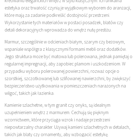
kreowaniu eleganckich wnętrz w stylu klasycznym. Ich unikalna
estetyka oraz trwałość czynią je wyjątkowym wyborem do aranżacji,
które mają za zadanie podkreślić dostojność przestrzeni.
Wykorzystanie tych materiałów w postaci posadzek, blatów czy
detali dekoracyjnych wprowadza do wnętrz nutę prestiżu.
Marmur, szczególnie w odcieniach białym, szarym czy beżowym,
wspaniale współgra z klasycznymi formami mebli oraz dodatków.
Jego struktura może być matowa lub polerowana, jednak pamiętaj o
regularnej impregnacji, aby zapobiec plamom i uszkodzeniom. W
przypadku wyboru polerowanej powierzchni, rozważ opcje o
szorstkiej, szczotkowanej lub szlifowanej nawierzchni, by zwiększyć
bezpieczeństwo użytkowania w pomieszczeniach narażonych na
wilgoć, takich jak łazienka.
Kamienie szlachetne, w tym granit czy onyks, są idealnym
uzupełnieniem wnętrz z marmurem. Cechują się pięknym
wzornictwem, które przyciąga wzrok i nadaje przestrzeni
niepowtarzalny charakter. Używaj kamieni szlachetnych w detalach,
takich jak blaty czy ornamenty, aby wzbogacić estetykę.