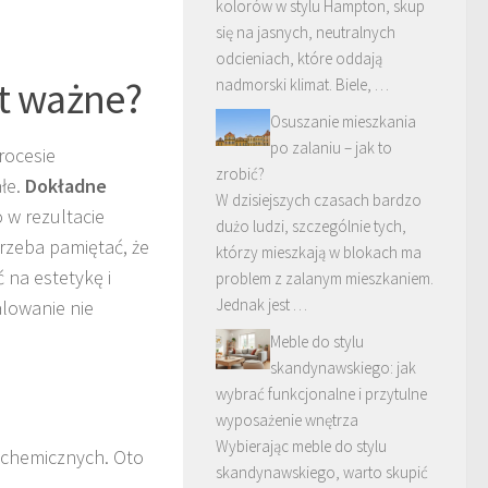
kolorów w stylu Hampton, skup
się na jasnych, neutralnych
odcieniach, które oddają
st ważne?
nadmorski klimat. Biele, …
Osuszanie mieszkania
po zalaniu – jak to
rocesie
zrobić?
ałe.
Dokładne
W dzisiejszych czasach bardzo
o w rezultacie
dużo ludzi, szczególnie tych,
Trzeba pamiętać, że
którzy mieszkają w blokach ma
 na estetykę i
problem z zalanym mieszkaniem.
Jednak jest …
alowanie nie
Meble do stylu
skandynawskiego: jak
wybrać funkcjonalne i przytulne
wyposażenie wnętrza
Wybierając meble do stylu
i chemicznych. Oto
skandynawskiego, warto skupić