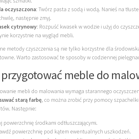
wając szmatki.
a oczyszczona
: Twórz pasta z sodą i wodą. Nanieś na tłust
chwilę, następnie zmyj.
sek cytrynowy
: Rozpuść kwasek w wodzie i użyj do czyszcze
ynie korzystnie na wygląd mebli.
ne metody czyszczenia są nie tylko korzystne dla środowiska
towne. Warto zastosować te sposoby w codziennej pielęgnacj
 przygotować meble do malo
owanie mebli do malowania wymaga starannego oczyszczen
suwać starą farbę
, co można zrobić przy pomocy szpachelki
tów. Następnie:
j powierzchnię środkami odtłuszczającymi.
awdź powierzchnię pod kątem ewentualnych uszkodzeń.