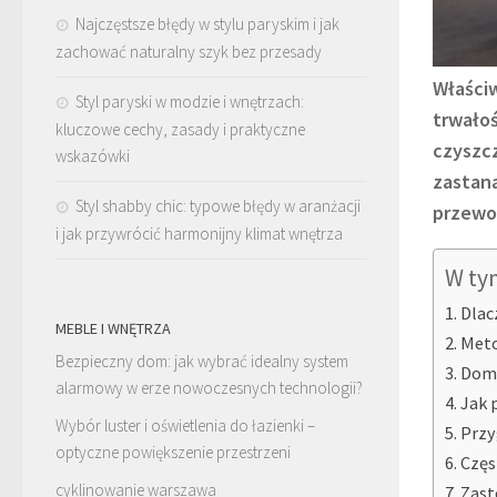
Najczęstsze błędy w stylu paryskim i jak
zachować naturalny szyk bez przesady
Właści
Styl paryski w modzie i wnętrzach:
trwałoś
kluczowe cechy, zasady i praktyczne
czyszcz
wskazówki
zastana
Styl shabby chic: typowe błędy w aranżacji
przewo
i jak przywrócić harmonijny klimat wnętrza
W ty
Dlac
MEBLE I WNĘTRZA
Meto
Bezpieczny dom: jak wybrać idealny system
Domo
alarmowy w erze nowoczesnych technologii?
Jak 
Wybór luster i oświetlenia do łazienki –
Przy
optyczne powiększenie przestrzeni
Częs
cyklinowanie warszawa
Zast