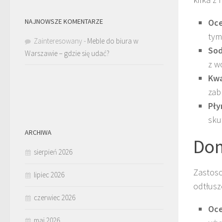
NAJNOWSZE KOMENTARZE
Oce
tym
Zainteresowany
-
Meble do biura w
Sod
Warszawie – gdzie się udać?
z w
Kwa
zab
Pły
sku
ARCHIWA
Dom
sierpień 2026
Zastoso
lipiec 2026
odtłusz
czerwiec 2026
Oc
maj 2026