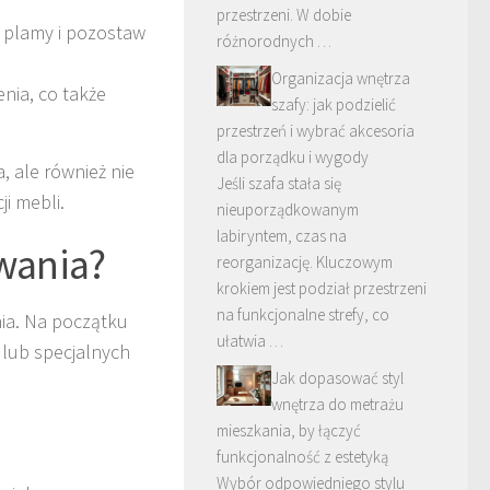
przestrzeni. W dobie
e plamy i pozostaw
różnorodnych …
Organizacja wnętrza
nia, co także
szafy: jak podzielić
przestrzeń i wybrać akcesoria
dla porządku i wygody
, ale również nie
Jeśli szafa stała się
i mebli.
nieuporządkowanym
labiryntem, czas na
wania?
reorganizację. Kluczowym
krokiem jest podział przestrzeni
na funkcjonalne strefy, co
ia. Na początku
ułatwia …
 lub specjalnych
Jak dopasować styl
wnętrza do metrażu
mieszkania, by łączyć
funkcjonalność z estetyką
Wybór odpowiedniego stylu