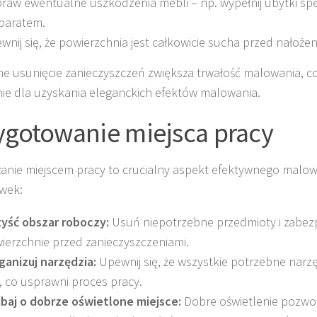
raw ewentualne uszkodzenia mebli – np. wypełnij ubytki sp
paratem.
wnij się, że powierzchnia jest całkowicie sucha przed nałożen
e usunięcie zanieczyszczeń zwiększa trwałość malowania, 
ie dla uzyskania eleganckich efektów malowania.
ygotowanie miejsca pracy
anie miejscem pracy to crucialny aspekt efektywnego malowa
wek:
yść obszar roboczy:
Usuń niepotrzebne przedmioty i zabezp
ierzchnie przed zanieczyszczeniami.
ganizuj narzędzia:
Upewnij się, że wszystkie potrzebne narzę
i, co usprawni proces pracy.
baj o dobrze oświetlone miejsce:
Dobre oświetlenie pozwo