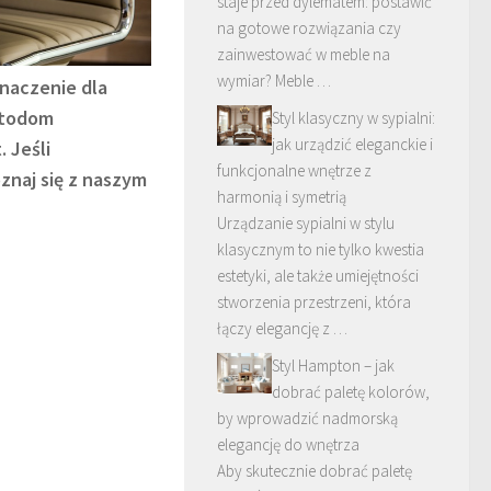
staje przed dylematem: postawić
na gotowe rozwiązania czy
zainwestować w meble na
wymiar? Meble …
naczenie dla
etodom
Styl klasyczny w sypialni:
jak urządzić eleganckie i
 Jeśli
funkcjonalne wnętrze z
znaj się z naszym
harmonią i symetrią
Urządzanie sypialni w stylu
klasycznym to nie tylko kwestia
estetyki, ale także umiejętności
stworzenia przestrzeni, która
łączy elegancję z …
Styl Hampton – jak
dobrać paletę kolorów,
by wprowadzić nadmorską
elegancję do wnętrza
Aby skutecznie dobrać paletę