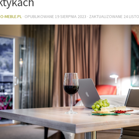
ktykach
DO-MEBLE.PL
· OPUBLIKOWANE
19 SIERPNIA 2023
· ZAKTUALIZOWANE
24 LIST