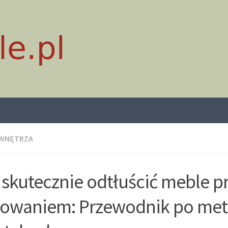
 WNĘTRZA
 skutecznie odtłuścić meble p
owaniem: Przewodnik po met