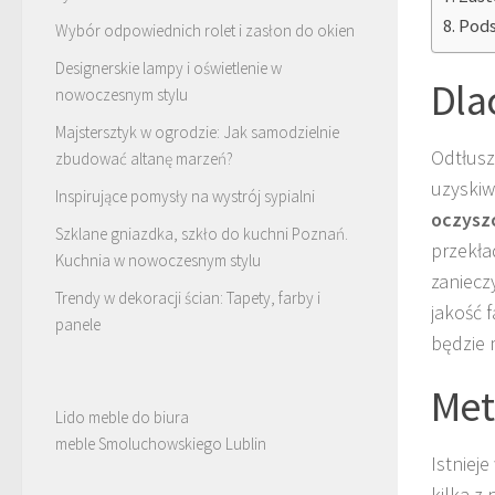
Pods
Wybór odpowiednich rolet i zasłon do okien
Designerskie lampy i oświetlenie w
Dla
nowoczesnym stylu
Majstersztyk w ogrodzie: Jak samodzielnie
Odtłusz
zbudować altanę marzeń?
uzyskiw
Inspirujące pomysły na wystrój sypialni
oczysz
Szklane gniazdka, szkło do kuchni Poznań.
przekła
Kuchnia w nowoczesnym stylu
zaniecz
Trendy w dekoracji ścian: Tapety, farby i
jakość 
panele
będzie 
Met
Lido meble do biura
meble Smoluchowskiego Lublin
Istniej
kilka z 