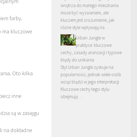
ecjalnym
wnętrza do małego mieszkania
może być wyzwaniem, ale
iem farby.
kluczem jest zrozumienie, jak
różne style wpływają na …
co ma kluczowe
Urban Jungle w
praktyce: kluczowe
cechy, zasady aranżacji i typowe
błędy do unikania
Styl Urban Jungle zyskuje na
nia. Oto kilka
popularności, jednak wiele osób
wciąż błądzi w jego interpretacji.
Kluczowe cechy tego stylu
iecz inne
obejmują …
dzia są w zasięgu
li na dokładne