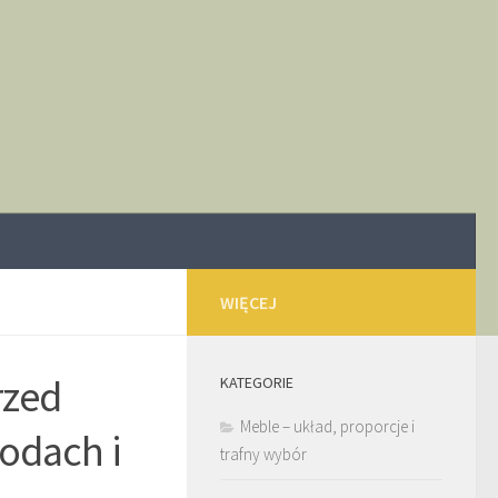
WIĘCEJ
rzed
KATEGORIE
Meble – układ, proporcje i
odach i
trafny wybór