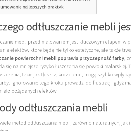
umowanie najlepszych praktyk
czego odtłuszczanie mebli je
czanie mebli przed malowaniem jest kluczowym etapem w p
ania efektów, które będą nie tylko estetyczne, ale także trw
czanie powierzchni mebli poprawia przyczepność farby
, c
da się na mniejsze ryzyko łuszczenia się powłoki malarskiej. 
yszczenia, takie jak tłuszcz, kurz i brud, mogą szybko wpłynąć
farby. Ignorowanie tego kroku prowadzi do frustracji, gdyż m
miało pożądanych efektów.
ody odtłuszczania mebli
e wiele metod odtłuszczania mebli, zarówno naturalnych, jak 
nich: