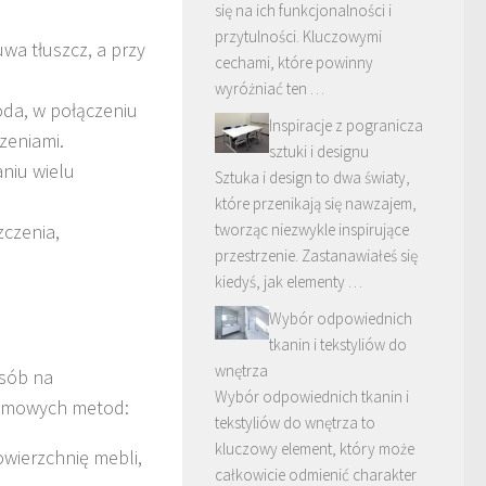
się na ich funkcjonalności i
przytulności. Kluczowymi
wa tłuszcz, a przy
cechami, które powinny
wyróżniać ten …
oda, w połączeniu
Inspiracje z pogranicza
zeniami.
sztuki i designu
niu wielu
Sztuka i design to dwa światy,
które przenikają się nawzajem,
tworząc niezwykle inspirujące
czenia,
przestrzenie. Zastanawiałeś się
.
kiedyś, jak elementy …
Wybór odpowiednich
tkanin i tekstyliów do
wnętrza
osób na
Wybór odpowiednich tkanin i
domowych metod:
tekstyliów do wnętrza to
kluczowy element, który może
owierzchnię mebli,
całkowicie odmienić charakter