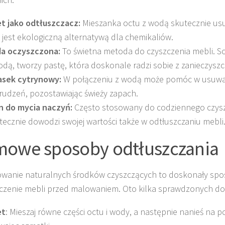
t jako odtłuszczacz:
Mieszanka octu z wodą skutecznie usu
 jest ekologiczną alternatywą dla chemikaliów.
a oczyszczona:
To świetna metoda do czyszczenia mebli. S
odą, tworzy pastę, która doskonale radzi sobie z zanieczyszc
sek cytrynowy:
W połączeniu z wodą może pomóc w usuwa
rudzeń, pozostawiając świeży zapach.
n do mycia naczyń:
Często stosowany do codziennego czysz
tecznie dowodzi swojej wartości także w odtłuszczaniu mebli
owe sposoby odtłuszczania
wanie naturalnych środków czyszczących to doskonały sp
czenie mebli przed malowaniem. Oto kilka sprawdzonych 
et
: Mieszaj równe części octu i wody, a następnie nanieś na p