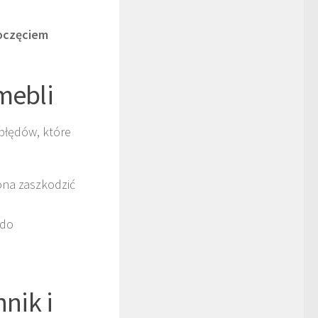
poczęciem
mebli
 błędów, które
ona zaszkodzić
 do
nik i