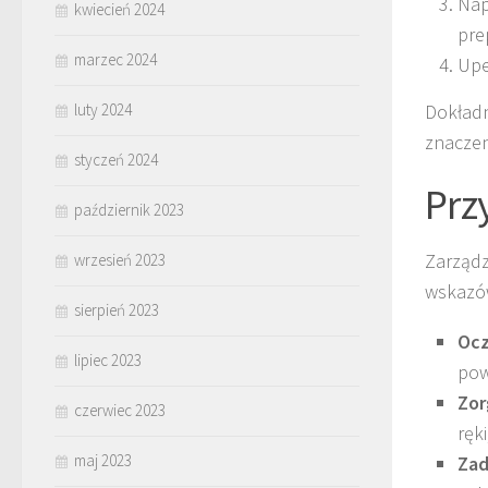
Nap
kwiecień 2024
pre
marzec 2024
Upe
luty 2024
Dokładn
znaczen
styczeń 2024
Prz
październik 2023
Zarządz
wrzesień 2023
wskazó
sierpień 2023
Ocz
lipiec 2023
pow
Zor
czerwiec 2023
ręk
maj 2023
Zad