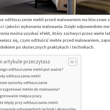
we odtłuszczenie mebli przed malowaniem ma kluczowe z
ci i jakości wykonania malowania. Dzięki odpowiednim m
enia można uzyskać efekt, który zachwyci przez wiele lat.
wiasz się, czym odtłuścić meble przed malowaniem, zapo
dnikiem po skutecznych praktykach i technikach.
m artykule przeczytasz
zego odtłuszczanie mebli jest ważne?
dy odtłuszczania mebli
we sposoby odtłuszczania
przygotować meble do malowania?
gotowanie miejsca pracy
te błędy przy odtłuszczaniu mebli
osowanie odpowiednich technik i akcesoriów