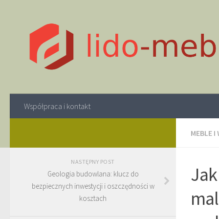
Współpraca i kontakt
MEBLE I
NASTĘPNY POST
Jak
Geologia budowlana: klucz do
bezpiecznych inwestycji i oszczędności w
mal
kosztach