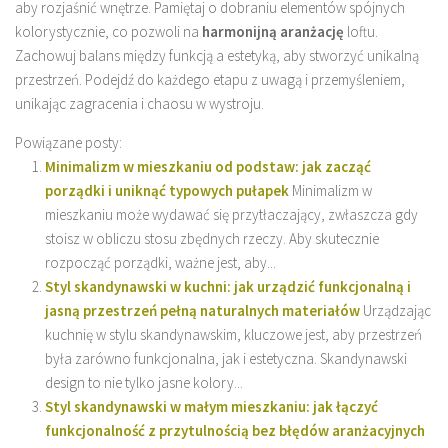
aby rozjaśnić wnętrze. Pamiętaj o dobraniu elementów spójnych
kolorystycznie, co pozwoli na
harmonijną aranżację
loftu.
Zachowuj balans między funkcją a estetyką, aby stworzyć unikalną
przestrzeń. Podejdź do każdego etapu z uwagą i przemyśleniem,
unikając zagracenia i chaosu w wystroju.
Powiązane posty:
Minimalizm w mieszkaniu od podstaw: jak zacząć
porządki i uniknąć typowych pułapek
Minimalizm w
mieszkaniu może wydawać się przytłaczający, zwłaszcza gdy
stoisz w obliczu stosu zbędnych rzeczy. Aby skutecznie
rozpocząć porządki, ważne jest, aby...
Styl skandynawski w kuchni: jak urządzić funkcjonalną i
jasną przestrzeń pełną naturalnych materiałów
Urządzając
kuchnię w stylu skandynawskim, kluczowe jest, aby przestrzeń
była zarówno funkcjonalna, jak i estetyczna. Skandynawski
design to nie tylko jasne kolory...
Styl skandynawski w małym mieszkaniu: jak łączyć
funkcjonalność z przytulnością bez błędów aranżacyjnych