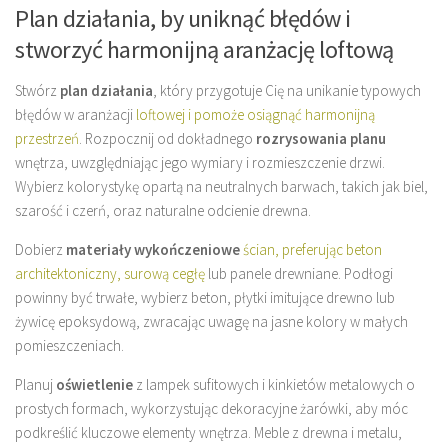
Plan działania, by uniknąć błędów i
stworzyć harmonijną aranżację loftową
Stwórz
plan działania
, który przygotuje Cię na unikanie typowych
błędów w aranżacji
loftowej i pomoże osiągnąć harmonijną
przestrzeń
. Rozpocznij od dokładnego
rozrysowania planu
wnętrza, uwzględniając jego wymiary i rozmieszczenie drzwi.
Wybierz kolorystykę opartą na neutralnych barwach, takich jak biel,
szarość i czerń, oraz naturalne odcienie drewna.
Dobierz
materiały wykończeniowe
ścian, preferując beton
architektoniczny, surową cegłę
lub panele drewniane. Podłogi
powinny być trwałe, wybierz beton, płytki imitujące drewno lub
żywicę epoksydową, zwracając uwagę na jasne kolory w małych
pomieszczeniach.
Planuj
oświetlenie
z lampek sufitowych i kinkietów metalowych o
prostych formach, wykorzystując dekoracyjne żarówki, aby móc
podkreślić kluczowe elementy wnętrza. Meble z drewna i metalu,