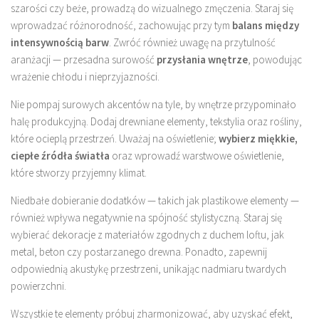
szarości czy beże, prowadzą do wizualnego zmęczenia. Staraj się
wprowadzać różnorodność, zachowując przy tym
balans między
intensywnością barw
. Zwróć również uwagę na przytulność
aranżacji — przesadna surowość
przysłania wnętrze
, powodując
wrażenie chłodu i nieprzyjazności.
Nie pompaj surowych akcentów na tyle, by wnętrze przypominało
halę produkcyjną. Dodaj drewniane elementy, tekstylia oraz rośliny,
które ocieplą przestrzeń. Uważaj na oświetlenie;
wybierz miękkie,
ciepłe źródła światła
oraz wprowadź warstwowe oświetlenie,
które stworzy przyjemny klimat.
Niedbałe dobieranie dodatków — takich jak plastikowe elementy —
również wpływa negatywnie na spójność stylistyczną. Staraj się
wybierać dekoracje z materiałów zgodnych z duchem loftu, jak
metal, beton czy postarzanego drewna. Ponadto, zapewnij
odpowiednią akustykę przestrzeni, unikając nadmiaru twardych
powierzchni.
Wszystkie te elementy próbuj zharmonizować, aby uzyskać efekt,