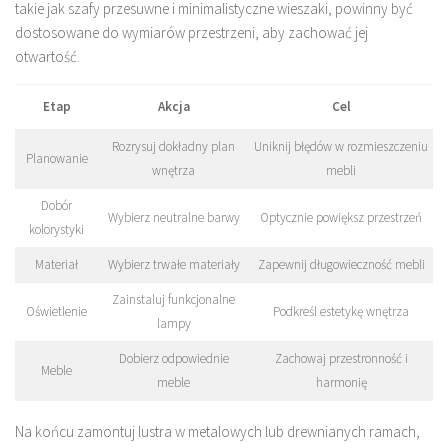
takie jak szafy przesuwne i minimalistyczne wieszaki, powinny być
dostosowane do wymiarów przestrzeni, aby zachować jej
otwartość.
Etap
Akcja
Cel
Rozrysuj dokładny plan
Uniknij błędów w rozmieszczeniu
Planowanie
wnętrza
mebli
Dobór
Wybierz neutralne barwy
Optycznie powiększ przestrzeń
kolorystyki
Materiał
Wybierz trwałe materiały
Zapewnij długowieczność mebli
Zainstaluj funkcjonalne
Oświetlenie
Podkreśl estetykę wnętrza
lampy
Dobierz odpowiednie
Zachowaj przestronność i
Meble
meble
harmonię
Na końcu zamontuj lustra w metalowych lub drewnianych ramach,