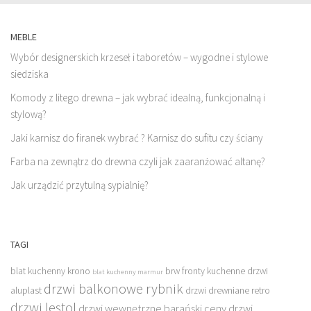
MEBLE
Wybór designerskich krzeseł i taboretów – wygodne i stylowe
siedziska
Komody z litego drewna – jak wybrać idealną, funkcjonalną i
stylową?
Jaki karnisz do firanek wybrać ? Karnisz do sufitu czy ściany
Farba na zewnątrz do drewna czyli jak zaaranżować altanę?
Jak urządzić przytulną sypialnię?
TAGI
blat kuchenny krono
brw fronty kuchenne
drzwi
blat kuchenny marmur
drzwi balkonowe rybnik
aluplast
drzwi drewniane retro
drzwi lestol
drzwi wewnętrzne barański ceny
drzwi