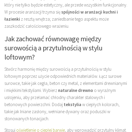
który nie tylko będzie estetyczny, ale przede wszystkim funkcjonalny.
W procesie aranżacji trzyma się
spójności w aranżacji kuchni i
łazienki
z resztą wnętrza; zaniedbanie tego aspektu może
zaszkodzić całościowego wrażeniu.
Jak zachować równowagę między
surowością a przytulnością w stylu
loftowym?
Stwórz harmonię między surowością a przytulnością w stylu
loftowym poprzez użycie odpowiednich materiałów. Łącz surowe
surowce, takie jak cegła, beton czy metal, z elementami drewnianymi
i miękkimi tekstyliami. Wybierz
naturalne drewno
o wyraźnym
usłojeniu, aby przełamać chłodny charakter stalowych i
betonowych powierzchni. Dodaj
tekstylia
w ciepłych kolorach,
takie jak lniane zasłony, wełniane dywany oraz poduszki w
stonowanych tonacjach.
Stosuj
oświetlenie o ciepłej barwie
, aby wprowadzić przytulny klimat.