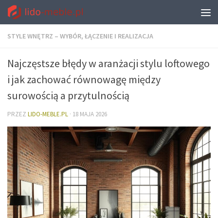
STYLE WNĘTRZ – WYBÓR, ŁĄCZENIE I REALIZACJA
Najczęstsze błędy w aranżacji stylu loftowego
i jak zachować równowagę między
surowością a przytulnością
PRZEZ
LIDO-MEBLE.PL
·
18 MAJA 2026