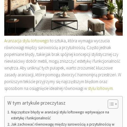
Aranżacja stylu loftowego
to sztuka, która wymaga wyczucia
równowagi między surowością a przytulnością. Często jednak
popełniane błędy, takie jak brak spójnej koncepcji stylistycznej czy
niewłaściwy dobór mebli, mogą zniszczyć estetykę i funkcjonalność
wnętrza. Aby uniknąć tych pułapek, warto zrozumieć kluczowe
zasady aranżacji, które pomogą stworzyć harmonijną przestrzeń. W
poniższym tekście przyjrzymy się najczęstszym błędom oraz
sposobom na osiągnięcie idealnej równowagi w
stylu loftowym
.
W tym artykule przeczytasz
Najczęstsze błędy w aranżacji stylu loftowego wpływające na
estetykę i funkcjonalność
Jak zachować równowagę między surowością a przytulnością w