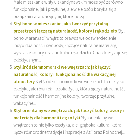
Małe mieszkanie w stylu skandynawskim może być zarówno
funkcjonalne, jak i przytulne, ale wiele osób boryka się z
pułapkami aranżacyjnymi, które mogą...
Styl boho w mieszkaniu: jak stworzyć przytulną
przestrzeń łączącą naturalność, kolory i rękodzieło
Styl
boho w aranżacji wnętrz to prawdziwe odzwierciedlenie
indywidualności i swobody, łączące naturalne materiały,
wyraziste kolory oraz unikalne rękodzieło. Charakteryzuje się
eklektycznym...
Styl śródziemnomorski we wnętrzach: jak łączyć
naturalność, kolory i funkcjonalność dla wakacyjnej
atmosfery
Styl śródziemnomorski we wnętrzach to nie tylko
estetyka, ale również filozofia życia, która łączy naturalność,
funkcjonalność i harmonijne kolory, tworząc przytulne,
wakacyjne...
Styl orientalny we wnętrzach: jak łączyć kolory, wzory i
materiały dla harmonii i egzotyki
Styl orientalny we
wnętrzach to nie tylko estetyka, ale i głęboka kultura, która
łączy różnorodne tradycje i inspiracje z Azji oraz Północnej...