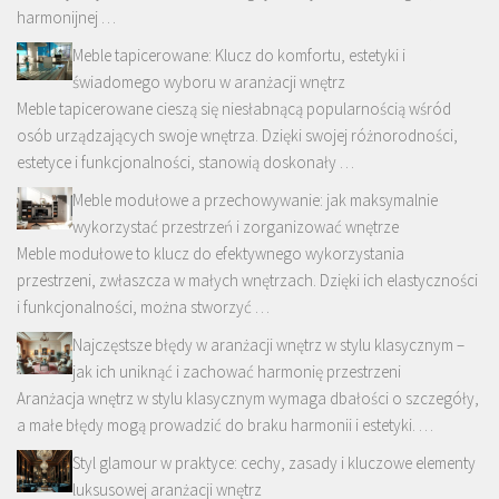
harmonijnej …
Meble tapicerowane: Klucz do komfortu, estetyki i
świadomego wyboru w aranżacji wnętrz
Meble tapicerowane cieszą się niesłabnącą popularnością wśród
osób urządzających swoje wnętrza. Dzięki swojej różnorodności,
estetyce i funkcjonalności, stanowią doskonały …
Meble modułowe a przechowywanie: jak maksymalnie
wykorzystać przestrzeń i zorganizować wnętrze
Meble modułowe to klucz do efektywnego wykorzystania
przestrzeni, zwłaszcza w małych wnętrzach. Dzięki ich elastyczności
i funkcjonalności, można stworzyć …
Najczęstsze błędy w aranżacji wnętrz w stylu klasycznym –
jak ich uniknąć i zachować harmonię przestrzeni
Aranżacja wnętrz w stylu klasycznym wymaga dbałości o szczegóły,
a małe błędy mogą prowadzić do braku harmonii i estetyki. …
Styl glamour w praktyce: cechy, zasady i kluczowe elementy
luksusowej aranżacji wnętrz