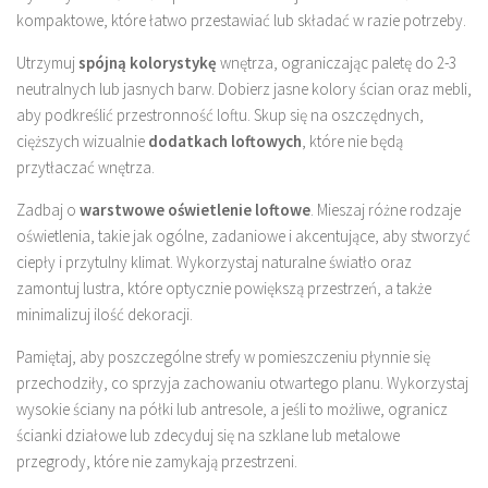
kompaktowe, które łatwo przestawiać lub składać w razie potrzeby.
Utrzymuj
spójną kolorystykę
wnętrza, ograniczając paletę do 2-3
neutralnych lub jasnych barw. Dobierz jasne kolory ścian oraz mebli,
aby podkreślić przestronność loftu. Skup się na oszczędnych,
cięższych wizualnie
dodatkach loftowych
, które nie będą
przytłaczać wnętrza.
Zadbaj o
warstwowe oświetlenie loftowe
. Mieszaj różne rodzaje
oświetlenia, takie jak ogólne, zadaniowe i akcentujące, aby stworzyć
ciepły i przytulny klimat. Wykorzystaj naturalne światło oraz
zamontuj lustra, które optycznie powiększą przestrzeń, a także
minimalizuj ilość dekoracji.
Pamiętaj, aby poszczególne strefy w pomieszczeniu płynnie się
przechodziły, co sprzyja zachowaniu otwartego planu. Wykorzystaj
wysokie ściany na półki lub antresole, a jeśli to możliwe, ogranicz
ścianki działowe lub zdecyduj się na szklane lub metalowe
przegrody, które nie zamykają przestrzeni.