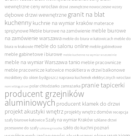
wewnętrzne ceny wrocław
drzwi zewnętrzne nowoczesne wzory
granit na blat
dębowe drzwi wewnętrzne
kuchenny
kuchnie na wymiar kraków
materace
meble biurowe
sprężynowe
Meble biurowe na zamówienie
na zamówienie warszawa
meble do biura w katowicach
meble do
meble do salonu online
biura w krakowie
meble gabinetowe
meble gabinetowe i biurowe
meble kuchenne na wymiar w szczecinie
meble na wymiar Warszawa tanio
meble pracownicze
meble pracownicze katowice
moskitiera w drzwi balkonowe
moskitiery do okien bydgoszcz
naprawa kuchenek elektrycznych wrocław
pranie tapicerki
polar chłodziarko zamrażarka
nomi elbląg drzwi
producent grzejników
aluminiowych
producent klamek do drzwi
projekt akustyki wnętrz
projekty wnętrz domów
recepcja
Szafy na wymiar Kraków
szafy biurowe katowice
szklane drzwi
szkło do kuchni poznań
przesuwne do szafy
szklane gniazdka
wynajem
współczynnik izolacyjności akustycznej okien