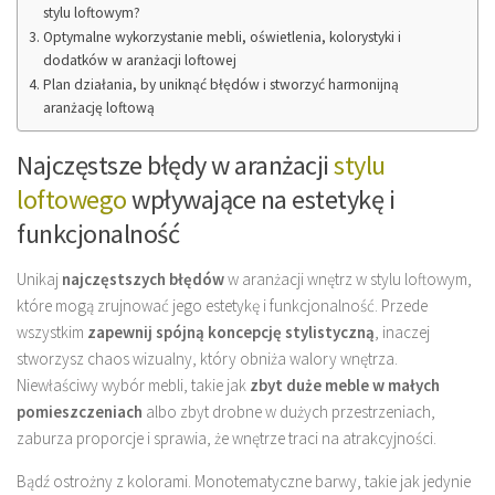
stylu loftowym?
Optymalne wykorzystanie mebli, oświetlenia, kolorystyki i
dodatków w aranżacji loftowej
Plan działania, by uniknąć błędów i stworzyć harmonijną
aranżację loftową
Najczęstsze błędy w aranżacji
stylu
loftowego
wpływające na estetykę i
funkcjonalność
Unikaj
najczęstszych błędów
w aranżacji wnętrz w stylu loftowym,
które mogą zrujnować jego estetykę i funkcjonalność. Przede
wszystkim
zapewnij spójną koncepcję stylistyczną
, inaczej
stworzysz chaos wizualny, który obniża walory wnętrza.
Niewłaściwy wybór mebli, takie jak
zbyt duże meble w małych
pomieszczeniach
albo zbyt drobne w dużych przestrzeniach,
zaburza proporcje i sprawia, że wnętrze traci na atrakcyjności.
Bądź ostrożny z kolorami. Monotematyczne barwy, takie jak jedynie