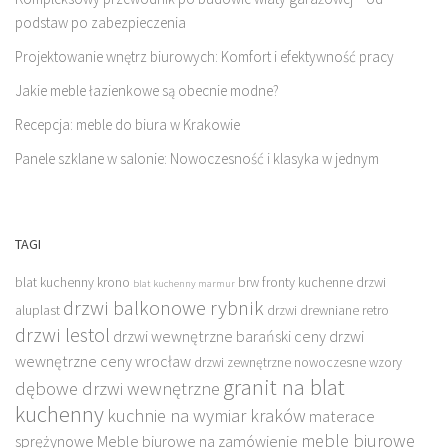
podstaw po zabezpieczenia
Projektowanie wnętrz biurowych: Komfort i efektywność pracy
Jakie meble łazienkowe są obecnie modne?
Recepcja: meble do biura w Krakowie
Panele szklane w salonie: Nowoczesność i klasyka w jednym
TAGI
blat kuchenny krono
brw fronty kuchenne
drzwi
blat kuchenny marmur
drzwi balkonowe rybnik
aluplast
drzwi drewniane retro
drzwi lestol
drzwi wewnętrzne barański ceny
drzwi
wewnętrzne ceny wrocław
drzwi zewnętrzne nowoczesne wzory
granit na blat
dębowe drzwi wewnętrzne
kuchenny
kuchnie na wymiar kraków
materace
meble biurowe
sprężynowe
Meble biurowe na zamówienie