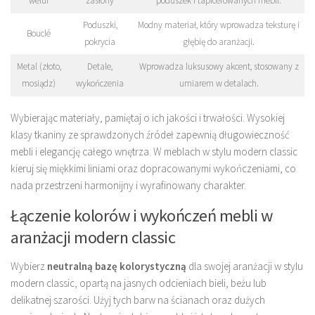
welur
zasłony
poduszek i tapicerowanych mebli.
Poduszki,
Modny materiał, który wprowadza teksturę i
Bouclé
pokrycia
głębię do aranżacji.
Metal (złoto,
Detale,
Wprowadza luksusowy akcent, stosowany z
mosiądz)
wykończenia
umiarem w detalach.
Wybierając materiały, pamiętaj o ich jakości i trwałości. Wysokiej
klasy tkaniny ze sprawdzonych źródeł zapewnią długowieczność
mebli i elegancję całego wnętrza. W meblach w stylu modern classic
kieruj się miękkimi liniami oraz dopracowanymi wykończeniami, co
nada przestrzeni harmonijny i wyrafinowany charakter.
Łączenie kolorów i wykończeń mebli w
aranżacji modern classic
Wybierz
neutralną bazę kolorystyczną
dla swojej aranżacji w stylu
modern classic, opartą na jasnych odcieniach bieli, beżu lub
delikatnej szarości. Użyj tych barw na ścianach oraz dużych