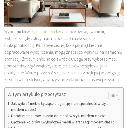
Wybór mebli w
stylu modern classic
może być wyzwaniem,
zwłaszcza gdy zależy nam na połączeniu elegancji z
funkcjonalnością. Kluczowe cechy, takie jak miękkie linie i
dopracowane wykończenia, mogą znacząco wpłynąć na harmonię
aranżacji. Zrozumienie, na co zwrócić uwagę przy wyborze mebli,
pomoże stworzyć wnętrze, które jest zarówno stylowe, jak i
praktyczne. Warto przyjrzeć się, jakie elementy najlepiej współgrają
ze sobą w tej estetyce, aby uzyskać efekt ponadczasowej elegancji.
W tym artykule przeczytasz
Jak wybrać meble łączące elegancję i funkcjonalność w stylu
modern classic?
Dobór materiałów i tkanin do mebli w stylu modern classic
Łączenie kolorów i wykończeń mebli w aranżacji modern classic