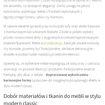
są doskonałym wyborem. Często występują one w tapicerce z weluru
lub aksamitu, co dodaje im elegancji. Zwróć uwagę na jakość
wykonania, wybierając meble z frontami wykonanymi z
egzotycznego forniru, szkła czy marmuru.
W salonie idealnie sprawdzą się rozłożyste sofy oraz stoliki kawowe
z marmurowymi lub szklanymi blatami. Z kolei w jadalni wybierz
proste i nowoczesne stoły z wygodnymi krzesłami tapicerowanymi
miękkimi tkaninami. Meble w
przedpokoju
, takie jak smukłe komody
czy konsole, powinny być funkcjonalne, ale także dekoracyjne –
dodatki w postaci luster nadadzą przestrzeni lekkości.
Upewnij się, że wybierane meble współgrają ze sobą oraz z całością
aranżacji, co pozwoli stworzyć przytulne i funkcjonalne wnętrze.
Pamiętaj, aby dbać o detale –
dopracowane wykończenia
i
harmonijne formy
są kluczem do osiągnięcia pożądanego efektu w
stylu modern classic.
Dobór materiałów i tkanin do mebli w stylu
modern classic