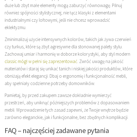
duże lub zbyt małe elementy mogą zaburzyć równowagę. Pilnuj
również spójności stylistycznej; nie łącz klasyki z elementami
industrialnymi czy loftowymi, jeśli nie chcesz wprowadzić
eklektyzmu.
Zminimalizuj użycie intensywnych kolorów, takich jak żywa czerwień
czy turkus, które są zbyt agresywne dla stonowanej palety stylu.
Zachowaj umiar i harmonię w doborze kolorystyki, aby styl modern
classic mógł w pełni się zaprezentować
. Zwróć uwagę na jakość
materiałów i staraj się unikać tanich i niskiej jakości produktów, które
obniżają efekt elegancji. Dbaj o ergonomię i funkcjonalność mebli,
aby spełniały codzienne potrzeby domowników.
Pamietaj, by przed zakupem zawsze dokładnie wymierzyć
przestrzeń, aby uniknąć późniejszych problemów z dopasowaniem
mebli. Wprowadzenie tych zasad zapewni, że Twoje wnętrze będzie
zarówno eleganckie, jak i funkcjonalne, bez zbędnych komplikacji.
FAQ – najczęściej zadawane pytania