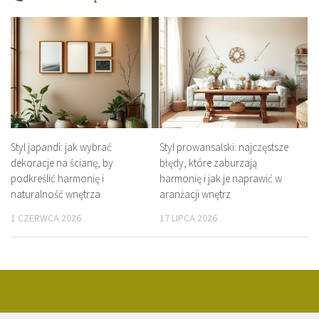
Styl japandi: jak wybrać
Styl prowansalski: najczęstsze
dekoracje na ścianę, by
błędy, które zaburzają
podkreślić harmonię i
harmonię i jak je naprawić w
naturalność wnętrza
aranżacji wnętrz
1 CZERWCA 2026
17 LIPCA 2026