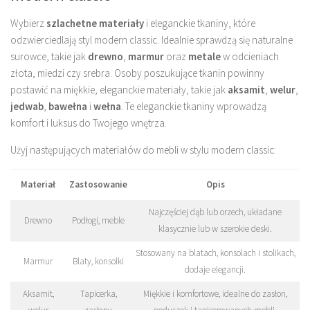
Wybierz
szlachetne materiały
i eleganckie tkaniny, które
odzwierciedlają styl modern classic. Idealnie sprawdzą się naturalne
surowce, takie jak
drewno
,
marmur
oraz
metale
w odcieniach
złota, miedzi czy srebra. Osoby poszukujące tkanin powinny
postawić na miękkie, eleganckie materiały, takie jak
aksamit
,
welur
,
jedwab
,
bawełna
i
wełna
. Te eleganckie tkaniny wprowadzą
komfort i luksus do Twojego wnętrza.
Użyj następujących materiałów do mebli w stylu modern classic:
Materiał
Zastosowanie
Opis
Najczęściej dąb lub orzech, układane
Drewno
Podłogi, meble
klasycznie lub w szerokie deski.
Stosowany na blatach, konsolach i stolikach,
Marmur
Blaty, konsolki
dodaje elegancji.
Aksamit,
Tapicerka,
Miękkie i komfortowe, idealne do zasłon,