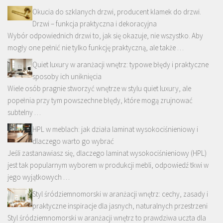
Okucia do szklanych drzwi, producent klamek do drzwi.
Drzwi – funkcja praktyczna i dekoracyjna
Wybór odpowiednich drzwi to, jak się okazuje, nie wszystko. Aby
mogły one pełnić nie tylko funkcję praktyczną, ale także …
Quiet luxury w aranżacji wnętrz: typowe błędy i praktyczne
sposoby ich uniknięcia
Wiele osób pragnie stworzyć wnętrze w stylu quiet luxury, ale
popełnia przy tym powszechne błędy, które mogą zrujnować
subtelny …
HPL w meblach: jak działa laminat wysokociśnieniowy i
dlaczego warto go wybrać
Jeśli zastanawiasz się, dlaczego laminat wysokociśnieniowy (HPL)
jest tak popularnym wyborem w produkcji mebli, odpowiedź tkwi w
jego wyjątkowych …
Styl śródziemnomorski w aranżacji wnętrz: cechy, zasady i
praktyczne inspiracje dla jasnych, naturalnych przestrzeni
Styl śródziemnomorski w aranżacji wnętrz to prawdziwa uczta dla