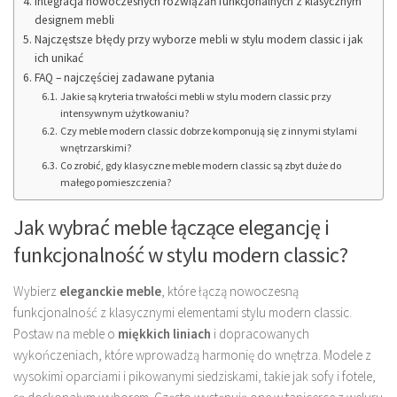
Integracja nowoczesnych rozwiązań funkcjonalnych z klasycznym
designem mebli
Najczęstsze błędy przy wyborze mebli w stylu modern classic i jak
ich unikać
FAQ – najczęściej zadawane pytania
Jakie są kryteria trwałości mebli w stylu modern classic przy
intensywnym użytkowaniu?
Czy meble modern classic dobrze komponują się z innymi stylami
wnętrzarskimi?
Co zrobić, gdy klasyczne meble modern classic są zbyt duże do
małego pomieszczenia?
Jak wybrać meble łączące elegancję i
funkcjonalność w stylu modern classic?
Wybierz
eleganckie meble
, które łączą nowoczesną
funkcjonalność z klasycznymi elementami stylu modern classic.
Postaw na meble o
miękkich liniach
i dopracowanych
wykończeniach, które wprowadzą harmonię do wnętrza. Modele z
wysokimi oparciami i pikowanymi siedziskami, takie jak sofy i fotele,