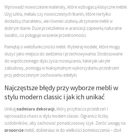
Wprowadź nowoczesne materiały, które wzbogacą klasyczne meble.
Użyj szkła, metalu czy nowoczesnych tkanin, które nie tylko
dodadzą charakteru, ale również ułatwią utrzymanie mebli w
dobrym stanie. Duże przeszklenia w aranżacji zapewnią naturalne
światło, co potęguje wrażenie przestronności.
Pamiętaj o wielofunkczności mebli. Wybieraj modele, które mogą
służyć jako miejsca do siedzenia i przechowywania. Dostosowane
do współczesnego stylu życia rozwiązania, takie jak ukryte
zabudowy, pomogą w maksymalnym wykorzystaniu przestrzeni
przy jednoczesnym zachowaniu estetyki.
Najczęstsze błędy przy wyborze mebli w
stylu modern classic i jak ich unikać
Unikaj
nadmiaru dekoracji
, który przytłacza przestrzeń i
wprowadza chaos w stylu modern classic. Ogranicz liczbę
ozdobników, aby zachować ponadczasowy szyk. Zwróć uwagę na
proporcje
mebli, dobierając je do wielkości pomieszczenia – zbyt