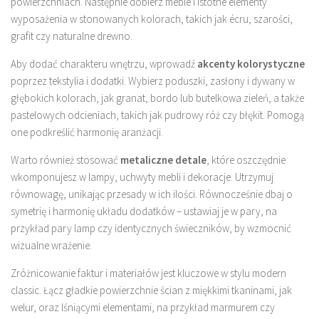
powierzchniach. Następnie dobierz meble i istotne elementy
wyposażenia w stonowanych kolorach, takich jak écru, szarości,
grafit czy naturalne drewno.
Aby dodać charakteru wnętrzu, wprowadź
akcenty kolorystyczne
poprzez tekstylia i dodatki. Wybierz poduszki, zasłony i dywany w
głębokich kolorach, jak granat, bordo lub butelkowa zieleń, a także
pastelowych odcieniach, takich jak pudrowy róż czy błękit. Pomogą
one podkreślić harmonię aranżacji.
Warto również stosować
metaliczne detale
, które oszczędnie
wkomponujesz w lampy, uchwyty mebli i dekoracje. Utrzymuj
równowagę, unikając przesady w ich ilości. Równocześnie dbaj o
symetrię i harmonię układu dodatków – ustawiaj je w pary, na
przykład pary lamp czy identycznych świeczników, by wzmocnić
wizualne wrażenie.
Zróżnicowanie faktur i materiałów jest kluczowe w stylu modern
classic. Łącz gładkie powierzchnie ścian z miękkimi tkaninami, jak
welur, oraz lśniącymi elementami, na przykład marmurem czy