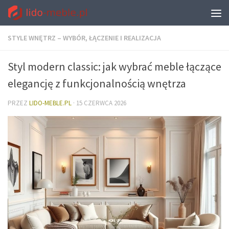
STYLE WNĘTRZ – WYBÓR, ŁĄCZENIE I REALIZACJA
Styl modern classic: jak wybrać meble łączące
elegancję z funkcjonalnością wnętrza
PRZEZ
LIDO-MEBLE.PL
·
15 CZERWCA 2026