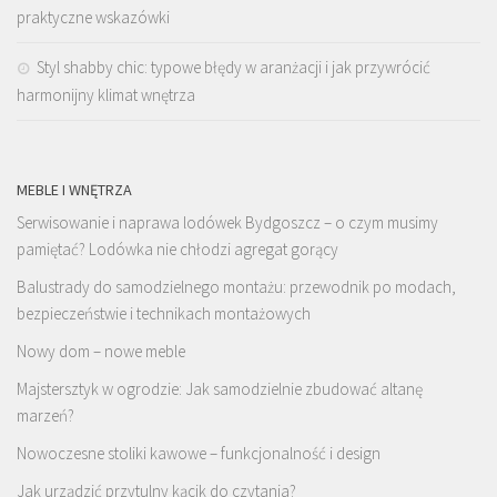
praktyczne wskazówki
Styl shabby chic: typowe błędy w aranżacji i jak przywrócić
harmonijny klimat wnętrza
MEBLE I WNĘTRZA
Serwisowanie i naprawa lodówek Bydgoszcz – o czym musimy
pamiętać? Lodówka nie chłodzi agregat gorący
Balustrady do samodzielnego montażu: przewodnik po modach,
bezpieczeństwie i technikach montażowych
Nowy dom – nowe meble
Majstersztyk w ogrodzie: Jak samodzielnie zbudować altanę
marzeń?
Nowoczesne stoliki kawowe – funkcjonalność i design
Jak urządzić przytulny kącik do czytania?