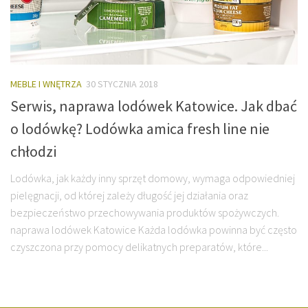
MEBLE I WNĘTRZA
30 STYCZNIA 2018
Serwis, naprawa lodówek Katowice. Jak dbać
o lodówkę? Lodówka amica fresh line nie
chłodzi
Lodówka, jak każdy inny sprzęt domowy, wymaga odpowiedniej
pielęgnacji, od której zależy długość jej działania oraz
bezpieczeństwo przechowywania produktów spożywczych.
naprawa lodówek Katowice Każda lodówka powinna być często
czyszczona przy pomocy delikatnych preparatów, które...