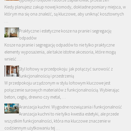
Kiedy planujesz zakup nowej komody, dokładne pomiary miejsca, w
którym ma się ona znaleźć, są kluczowe, aby uniknąć kosztownych
…
Praktyczne i estetyczne kosze na pranie i segregację
odpadów
Kosze na pranie i segregację odpadów to nie tylko praktyczne
elementy wyposażenia, ale także istotne akcesoria, które mogą
wnieść …
Styl loftowy w przedpokoju: jak połączyć surowość z
funkcjonalnością i przestrzenią
W przedpokoju urządzonym w stylu loftowym kluczowe jest
połączenie surowych materiałów z funkcjonalnością. Wybierając
beton, cegłę, drewno czy metal, …
Aranżacja kuchni: Wygodne rozwiązania i funkcjonalność
Aranżacja kuchni to nie tylko kwestia estetyki, ale przede
wszystkim funkcjonalności, która ma kluczowe znaczenie w
codziennym użytkowaniu tej …