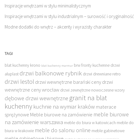
Inspiracje wnętrzami w stylu minimalistycznym
Inspiracje wnętrzami w stylu industrialnym – surowość i oryginalność
Modne dodatki do wnętrz – akcenty i wyrazisty charakter
TAGI
blat kuchenny krono
brw fronty kuchenne
drzwi
blat kuchenny marmur
drzwi balkonowe rybnik
aluplast
drzwi drewniane retro
drzwi lestol
drzwi wewnętrzne barański ceny
drzwi
wewnętrzne ceny wrocław
drzwi zewnętrzne nowoczesne wzory
granit na blat
dębowe drzwi wewnętrzne
kuchenny
kuchnie na wymiar kraków
materace
meble biurowe
sprężynowe
Meble biurowe na zamówienie
na zamówienie warszawa
meble do biura w katowicach
meble do
meble do salonu online
biura w krakowie
meble gabinetowe
meble gabinetowe i biurowe