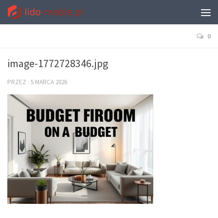
0
image-1772728346.jpg
PRZEZ
·
5 MARCA 2026