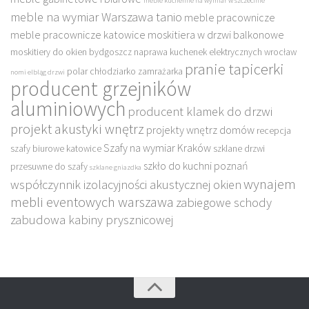
meble kuchenne na wymiar w szczecinie
meble na wymiar Warszawa tanio
meble pracownicze
meble pracownicze katowice
moskitiera w drzwi balkonowe
moskitiery do okien bydgoszcz
naprawa kuchenek elektrycznych wrocław
pranie tapicerki
polar chłodziarko zamrażarka
nomi elbląg drzwi
producent grzejników
aluminiowych
producent klamek do drzwi
projekt akustyki wnętrz
projekty wnętrz domów
recepcja
Szafy na wymiar Kraków
szafy biurowe katowice
szklane drzwi
szkło do kuchni poznań
przesuwne do szafy
szklane gniazdka
wynajem
współczynnik izolacyjności akustycznej okien
mebli eventowych warszawa
zabiegowe schody
zabudowa kabiny prysznicowej