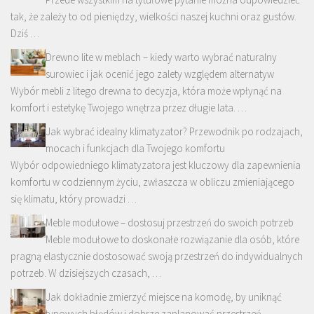
tak, że zależy to od pieniędzy, wielkości naszej kuchni oraz gustów.
Dziś …
Drewno lite w meblach – kiedy warto wybrać naturalny
surowiec i jak ocenić jego zalety względem alternatyw
Wybór mebli z litego drewna to decyzja, która może wpłynąć na
komfort i estetykę Twojego wnętrza przez długie lata. …
Jak wybrać idealny klimatyzator? Przewodnik po rodzajach,
mocach i funkcjach dla Twojego komfortu
Wybór odpowiedniego klimatyzatora jest kluczowy dla zapewnienia
komfortu w codziennym życiu, zwłaszcza w obliczu zmieniającego
się klimatu, który prowadzi …
Meble modułowe – dostosuj przestrzeń do swoich potrzeb
Meble modułowe to doskonałe rozwiązanie dla osób, które
pragną elastycznie dostosować swoją przestrzeń do indywidualnych
potrzeb. W dzisiejszych czasach, …
Jak dokładnie zmierzyć miejsce na komodę, by uniknąć
typowych błędów i dobrze zaplanować przestrzeń