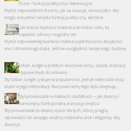
Drzwi – funkcja praktyczna i dekoracyjna
Wybór odpowiednich drzwi to, jak się okazuje, nie wszystko. Aby
mogły one pełnić nie tylko funkcję praktyczną, ale także …
Jak dobrać twardość materaca do łóżka i ciała, by
zapewnić zdrowy i wygodny sen
Wybór odpowiedniej twardości materaca jest kluczowy dla jakości
snu i zdrowia kręgosłupa. Jeśli nie uwzględnisz swojej wagi i budowy
…
Urban Jungle w praktyce: kluczowe cechy, zasady aranżacji
i typowe błędy do unikania
Styl Urban Jungle zyskuje na popularności, jednak wiele osób wciąż
błądzi w jego interpretacji. Kluczowe cechy tego stylu obejmują …
Styl prowansalski w meblach i dodatkach — jak stworzyć
harmonijną i funkcjonalną aranżację wnętrza
Styl prowansalski to idealny wybór dla tych, którzy pragną
wprowadzić do swojego wnętrza rustykalny urok i elegancję. Aby
stworzyć …