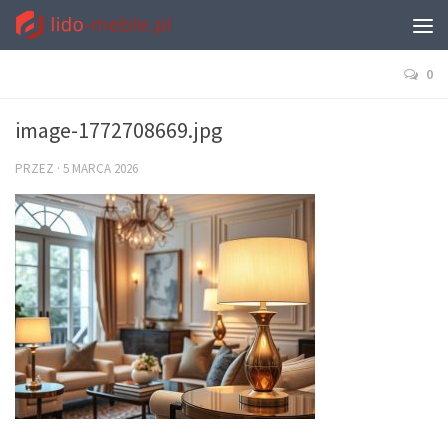
0
image-1772708669.jpg
PRZEZ
·
5 MARCA 2026