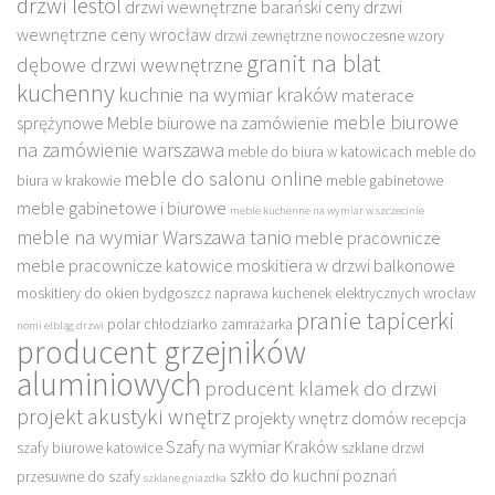
drzwi lestol
drzwi wewnętrzne barański ceny
drzwi
wewnętrzne ceny wrocław
drzwi zewnętrzne nowoczesne wzory
granit na blat
dębowe drzwi wewnętrzne
kuchenny
kuchnie na wymiar kraków
materace
meble biurowe
sprężynowe
Meble biurowe na zamówienie
na zamówienie warszawa
meble do biura w katowicach
meble do
meble do salonu online
biura w krakowie
meble gabinetowe
meble gabinetowe i biurowe
meble kuchenne na wymiar w szczecinie
meble na wymiar Warszawa tanio
meble pracownicze
meble pracownicze katowice
moskitiera w drzwi balkonowe
moskitiery do okien bydgoszcz
naprawa kuchenek elektrycznych wrocław
pranie tapicerki
polar chłodziarko zamrażarka
nomi elbląg drzwi
producent grzejników
aluminiowych
producent klamek do drzwi
projekt akustyki wnętrz
projekty wnętrz domów
recepcja
Szafy na wymiar Kraków
szafy biurowe katowice
szklane drzwi
szkło do kuchni poznań
przesuwne do szafy
szklane gniazdka